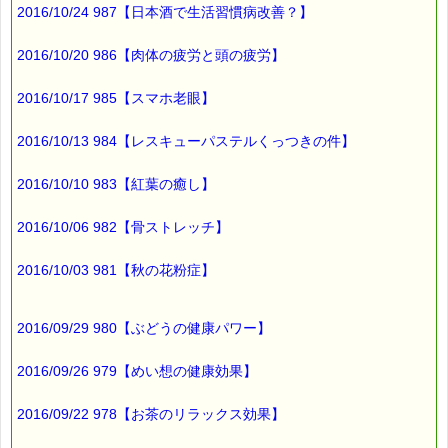
2016/10/24 987【日本酒で生活習慣病改善？】
血管力の衰えには
ストレスも影響しています。
2016/10/20 986【肉体の疲労と頭の疲労】
ストレスケアも
血管力のアップに役立ちますね (*^_^*)
2016/10/17 985【スマホ老眼】
▼ストレスケアに役立つレスキューシリーズ特集ページ
http://www.pass-thyme.com/special/rescue_series.asp
2016/10/13 984【レスキューパステルくっつきの件】
━━━━━━━━━━━━━━━━━━━━━━━━━━━━━━
2016/10/10 983【紅葉の癒し】
■お知らせ
熊本近隣の方で、
バッチフラワーを必要とされている方々に、
2016/10/06 982【骨ストレッチ】
トリートメントボトルを 無料で進呈しています。
2016/10/03 981【秋の花粉症】
詳細は下記をご覧ください
→http://www.bachflower.gr.jp/
━━━━━━━━━━━━━━━━━━━━━━━━━━━━━━
2016/09/29 980【ぶどうの健康パワー】
■本日のオススメ情報
━━━━━━━━━━━━━━━━━━━━☆
2016/09/26 979【めい想の健康効果】
▼災害や事故で傷ついてしまった心のケアに役立ちます
http://www.pass-thyme.com/fit/p100.asp
2016/09/22 978【お茶のリラックス効果】
▼あなたにピッタリのバッチフラワー選びガイド