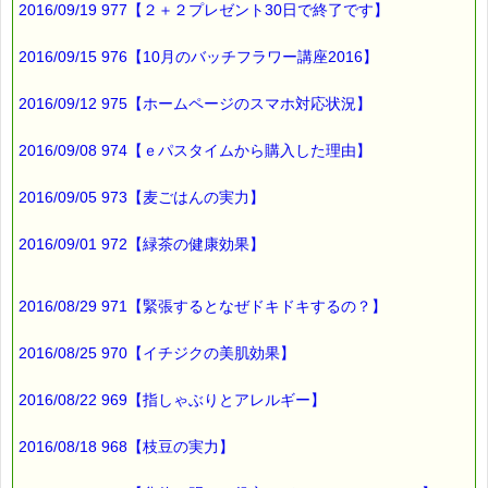
2016/09/19 977【２＋２プレゼント30日で終了です】
http://www.pass-thyme.com/guide/info.asp
2016/09/15 976【10月のバッチフラワー講座2016】
■オススメの講座情報
━━━━━━━━━━━━━━━━━━━━☆
2016/09/12 975【ホームページのスマホ対応状況】
▼バッチ国際教育プログラムレベル１ PTT６日間コース
→http://www.pass-thyme.com/office/ptt1-6days.asp
2016/09/08 974【ｅパスタイムから購入した理由】
★Facebookにも講座情報があります。
2016/09/05 973【麦ごはんの実力】
→https://www.facebook.com/pass.thyme.bach.flower
2016/09/01 972【緑茶の健康効果】
■ｅパスタイム通信編集長 ルコ＠千葉るみこ 編集後記
━━━━☆
2016/08/29 971【緊張するとなぜドキドキするの？】
普段
血管のことは
2016/08/25 970【イチジクの美肌効果】
あまり気にしていませんでした。
2016/08/22 969【指しゃぶりとアレルギー】
毎日食べるもので
若返らせることができるようですので
2016/08/18 968【枝豆の実力】
少し気を配って