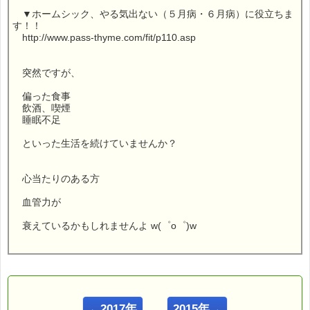
▼ホームシック、やる気出ない（５月病・６月病）に役立ちま
す！！
http://www.pass-thyme.com/fit/p110.asp
突然ですが、
偏った食事
飲酒、喫煙
睡眠不足
といった生活を続けていませんか？
心当たりのある方
血管力が
衰えているかもしれませんよ w(゜o゜)w
こんにちは！
ｅパスタイム店長の
←2017年
2015年→
ルコ＠千葉るみこ （主婦、二児の母） でございます。