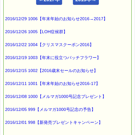
━━━━━━━━━━━━━━━━━━━━━━━━━━━━━━
■ｅパスタイム通信 2016.06.09 VOL.948号
2016/12/29 1006【年末年始のお知らせ2016→2017】
【鍛えたい血管力】
━━━━━━━━━━━━━━━━━━━━━━━━━━━━━━
2016/12/26 1005【LOH症候群】
血管力とは
2016/12/22 1004【クリスマスクーポン2016】
血液を体の隅々まで
スムーズに流す事ができる
2016/12/19 1003【年末に役立つバッチフラワー】
血管の能力のこと。
2016/12/15 1002【2016歳末セールのお知らせ】
しなやかで
内部もなめらかな血管が
2016/12/11 1001【年末年始のお知らせ2016-17】
血管力が高い血管
2016/12/08 1000【メルマガ1000号記念プレゼント】
ということになります。
2016/12/05 999【メルマガ1000号記念の予告】
そして、
2016/12/01 998【新発売プレゼントキャンペーン】
血管力が衰えると