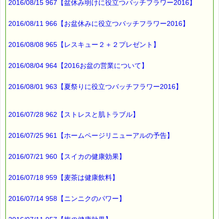
2016/08/15 967【盆休み明けに役立つバッチフラワー2016】
血管力を鍛えたいと思います (^^)
2016/08/11 966【お盆休みに役立つバッチフラワー2016】
最後まで読んでいただきありがとうございます。
2016/08/08 965【レスキュー２＋２プレゼント】
お客様からのご投稿もお待ちしております。
*****@pass-thyme.com
2016/08/04 964【2016お盆の営業について】
■メルマガ読者だけの eクーポン券 プレゼント
━━━━━━━━☆
2016/08/01 963【夏祭りに役立つバッチフラワー2016】
★★★★★★★★★★★★★★★★★★★★★★★★★★★★★★
ｅクーポン：****-******
有効期限 ：2016/06/16(木)まで
2016/07/28 962【ストレスと肌トラブル】
タイプ ：くじタイプ
───────────────────────────────
2016/07/25 961【ホームページリニューアルの予告】
バッチフラワーレメディ・レスキュークリーム１本当毎に
200円（1等）～50円（3等）の範囲内で割引きになります。
割引き金額は、買い物カゴで内容確認する際に決定します。
2016/07/21 960【スイカの健康効果】
当たる確率は（1等：5% 2等：10% 3等：85%）です。
2016/07/18 959【麦茶は健康飲料】
※バッチフラワー関連商品・関連書籍、セット商品は対象外で
す。
※単品でも「こころ・サポート」などの割引き商品は対象外で
2016/07/14 958【ニンニクのパワー】
す。
※1度のご購入につき1枚しかご利用いただけません。