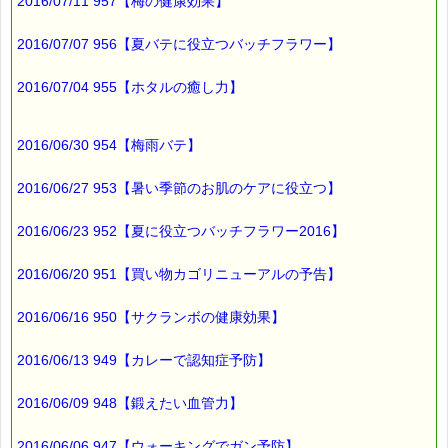
※携帯サイトではご利用いただけません。
2016/07/11 957【梅の健康効果】
詳しくは下記サイトをご覧ください。
→http://www.pass-thyme.com/info/#coupon
2016/07/07 956【夏バテに役立つバッチフラワー】
∞∞∞∞∞∞∞∞∞∞∞∞∞∞∞∞∞∞∞∞∞∞∞∞∞∞∞∞∞∞∞∞∞
このメールはｅパスタイムをご利用（ご注文、お問い合わせ、プ
2016/07/04 955【ホタルの癒し力】
レゼント
応募など）していただいたお客様だけにお届けする限定配信メー
ルです。
2016/06/30 954【梅雨バテ】
割引クーポン券のプレゼントや、耳より情報をいち早くお届け致
します！
∞∞∞∞∞∞∞∞∞∞∞∞∞∞∞∞∞∞∞∞∞∞∞∞∞∞∞∞∞∞∞∞∞
2016/06/27 953【暑い季節のお肌のケアに役立つ】
このメールマガジンのバックナンバーはこちらです
2016/06/23 952【夏に役立つバッチフラワー2016】
→http://www.pass-thyme.com/special/maga_back2016.asp
購読解除はこちらからできます
2016/06/20 951【買い物カゴリニューアルの予告】
→http://www.pass-thyme.com/special/mailmaga.asp
2016/06/16 950【サクランボの健康効果】
■━━━━━━━━━━━━━━━━━━━━━━━━━━━━━━
バッチフラワー レメディに出会えて良かった！！
と実感していただくのが私のねがいです。
2016/06/13 949【カレーで認知症予防】
───────────────────────────────
バッチフラワーレメディ専門店＜ｅパスタイム＞
2016/06/09 948【鍛えたい血管力】
発行責任者：店長 千葉るみこ
*****@pass-thyme.com
http://www.pass-thyme.com/
2016/06/06 947【ウォーキングでガン予防】