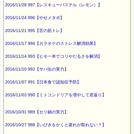
2016/11/28 997【レスキューパステル（レモン）】
心疾患や脳血管疾患の
要因になるそうです。
2016/11/24 996【やせメタボ】
なんでも
2016/11/21 995【舌の筋トレ】
歳より老けて見えるのも
血管力が影響しているんだとか・・・
2016/11/17 994【カラオケのストレス解消効果】
2016/11/14 993【ヒモ一本でコリやだるさを解消】
血管力は
生活習慣を改善することで
2016/11/10 992【サバ缶の実力】
鍛えることができるそうです。
2016/11/07 991【日本食で認知症予防】
ご興味のある方は
2016/11/03 990【ミトコンドリアを増やして若返り】
「血管力」で検索してみてください
たくさんの情報がヒットしますよ (^^)
2016/10/31 989【セリ鍋の実力】
2016/10/27 988【いびきをかくと疲れが取れない？】
ところで、