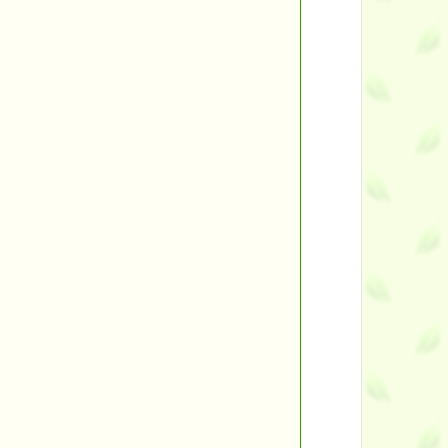
ント
す。
す！
■