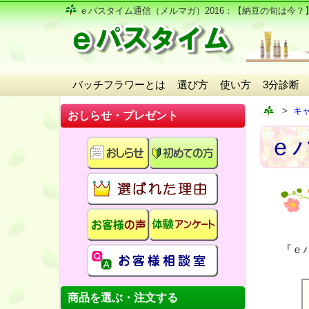
ｅパスタイム通信（メルマガ）2016
：【納豆の旬は今？
バッチフラワーとは
選び方
使い方
3分診断
キ
おしらせ・プレゼント
ｅパ
『ｅ
商品を選ぶ・注文する