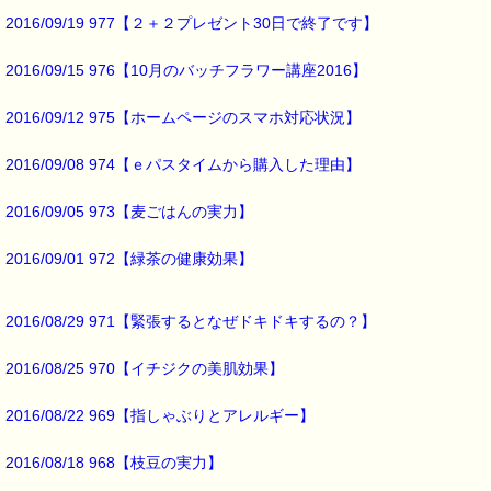
そろそろ花粉が
2016/09/19 977【２＋２プレゼント30日で終了です】
気になってきます。
2016/09/15 976【10月のバッチフラワー講座2016】
日本気象協会の予測では
東北地方は
2016/09/12 975【ホームページのスマホ対応状況】
例年よりも多いとのことです (-_-;)
2016/09/08 974【ｅパスタイムから購入した理由】
最後まで読んでいただきありがとうございます。
2016/09/05 973【麦ごはんの実力】
お客様からのご投稿もお待ちしております。
*****@pass-thyme.com
2016/09/01 972【緑茶の健康効果】
■メルマガ読者だけの eクーポン券 プレゼント ━━━━━━━━☆
★★★★★★★★★★★★★★★★★★★★★★★★★★★★★★★
2016/08/29 971【緊張するとなぜドキドキするの？】
ｅクーポン：****-******
有効期限 ：2016/02/22(月)まで
2016/08/25 970【イチジクの美肌効果】
タイプ ：くじタイプ
───────────────────────────────
バッチフラワーレメディ・レスキュークリーム１本当毎に
2016/08/22 969【指しゃぶりとアレルギー】
200円（1等）～50円（3等）の範囲内で割引きになります。
割引き金額は、買い物カゴで内容確認する際に決定します。
2016/08/18 968【枝豆の実力】
当たる確率は（1等：5% 2等：10% 3等：85%）です。