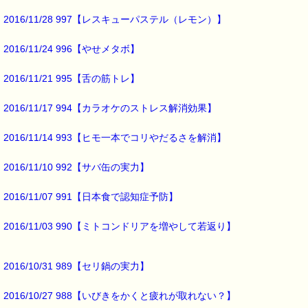
納豆は
2016/11/28 997【レスキューパステル（レモン）】
すごく栄養価の高い
スーパーフードですから
2016/11/24 996【やせメタボ】
我が家の食卓にも
毎日出すようにしています。
2016/11/21 995【舌の筋トレ】
納豆は
2016/11/17 994【カラオケのストレス解消効果】
発酵が進むほど
栄養価が高くなるそうですので
2016/11/14 993【ヒモ一本でコリやだるさを解消】
賞味期限ぎりぎりに
食べるのが効果的なんだそうです (^^;)
2016/11/10 992【サバ缶の実力】
2016/11/07 991【日本食で認知症予防】
今が旬ということですので、
よく味わって
2016/11/03 990【ミトコンドリアを増やして若返り】
食べたいと思います (^o^)
2016/10/31 989【セリ鍋の実力】
ところで、
2016/10/27 988【いびきをかくと疲れが取れない？】
バッチフラワーの母液も