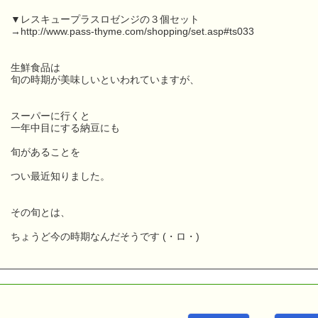
▼レスキュープラスロゼンジの３個セット
→http://www.pass-thyme.com/shopping/set.asp#ts033
生鮮食品は
旬の時期が美味しいといわれていますが、
スーパーに行くと
一年中目にする納豆にも
旬があることを
つい最近知りました。
その旬とは、
ちょうど今の時期なんだそうです (・ロ・)
こんにちは！
ｅパスタイム店長の