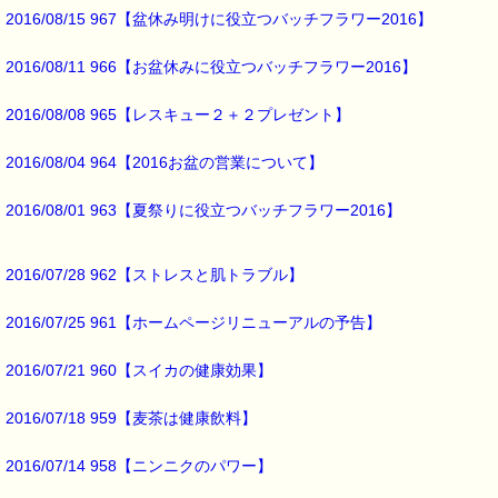
※バッチフラワー関連商品・関連書籍、セット商品は対象外です。
2016/08/15 967【盆休み明けに役立つバッチフラワー2016】
※単品でも「こころ・サポート」などの割引き商品は対象外です。
※1度のご購入につき1枚しかご利用いただけません。
2016/08/11 966【お盆休みに役立つバッチフラワー2016】
※携帯サイトではご利用いただけません。
詳しくは下記サイトをご覧ください。
→http://www.pass-thyme.com/info/#coupon
2016/08/08 965【レスキュー２＋２プレゼント】
∞∞∞∞∞∞∞∞∞∞∞∞∞∞∞∞∞∞∞∞∞∞∞∞∞∞∞∞∞∞∞∞∞
2016/08/04 964【2016お盆の営業について】
このメールはｅパスタイムをご利用（ご注文、お問い合わせ、プレゼ
応募など）していただいたお客様だけにお届けする限定配信メールで
割引クーポン券のプレゼントや、耳より情報をいち早くお届け致しま
2016/08/01 963【夏祭りに役立つバッチフラワー2016】
∞∞∞∞∞∞∞∞∞∞∞∞∞∞∞∞∞∞∞∞∞∞∞∞∞∞∞∞∞∞∞∞∞
このメールマガジンのバックナンバーはこちらです
2016/07/28 962【ストレスと肌トラブル】
→http://www.pass-thyme.com/special/maga_back2016.asp
購読解除はこちらからできます
2016/07/25 961【ホームページリニューアルの予告】
→http://www.pass-thyme.com/special/mailmaga.asp
2016/07/21 960【スイカの健康効果】
■━━━━━━━━━━━━━━━━━━━━━━━━━━━━━━━
バッチフラワー レメディに出会えて良かった！！
と実感していただくのが私のねがいです。
2016/07/18 959【麦茶は健康飲料】
───────────────────────────────
バッチフラワーレメディ専門店＜ｅパスタイム＞
2016/07/14 958【ニンニクのパワー】
発行責任者：店長 千葉るみこ
*****@pass-thyme.com