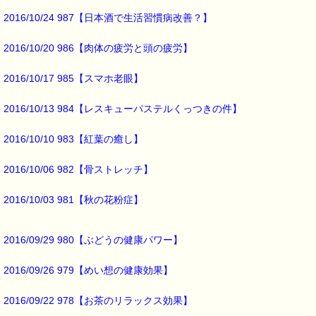
それぞれの植物の旬の時期に作られていますよ (*^_^*)
2016/10/24 987【日本酒で生活習慣病改善？】
■本日のオススメ情報 ━━━━━━━━━━━━━━━━━━━━☆
2016/10/20 986【肉体の疲労と頭の疲労】
▼受験生を応援しています！！
http://www.pass-thyme.com/fit/c180.asp
2016/10/17 985【スマホ老眼】
▼ストレスケアに役立つレスキューシリーズ特集ページ
http://www.pass-thyme.com/special/rescue_series.asp
2016/10/13 984【レスキューパステルくっつきの件】
▼あなたにぴったりのバッチフラワーが見つかる－選び方ガイド
http://www.pass-thyme.com/guide/info.asp
2016/10/10 983【紅葉の癒し】
2016/10/06 982【骨ストレッチ】
■オススメの講座情報 ━━━━━━━━━━━━━━━━━━━━☆
仙台開催の講座情報
2016/10/03 981【秋の花粉症】
→http://www.pass-thyme.com/office/ptt1.asp
★Facebookにも講座情報があります。
2016/09/29 980【ぶどうの健康パワー】
→https://www.facebook.com/pass.thyme.bach.flower
2016/09/26 979【めい想の健康効果】
■ｅパスタイム通信編集長 ルコ＠千葉るみこ 編集後記 ━━━━☆
2016/09/22 978【お茶のリラックス効果】
2月も後半になると