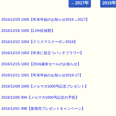
ルコ＠千葉るみこ （主婦、二児の母） でございます。
←2017年
2015
━━━━━━━━━━━━━━━━━━━━━━━━━━━━━━━
■ｅパスタイム通信 2016.02.15 VOL.915号
【納豆の旬は今？】
2016/12/29 1006【年末年始のお知らせ2016→2017】
━━━━━━━━━━━━━━━━━━━━━━━━━━━━━━━
2016/12/26 1005【LOH症候群】
納豆の原料は
大豆ですね。
2016/12/22 1004【クリスマスクーポン2016】
納豆の旬は
大豆の収穫時期と関係があるそうです。
2016/12/19 1003【年末に役立つバッチフラワー】
大豆の収穫時期は
2016/12/15 1002【2016歳末セールのお知らせ】
11～12月で、
2016/12/11 1001【年末年始のお知らせ2016-17】
その大豆を使って
1～3月に作られた納豆が
2016/12/08 1000【メルマガ1000号記念プレゼント】
旬なんだそうです。
2016/12/05 999【メルマガ1000号記念の予告】
納豆も
旬が美味しいそうですよ (^^)
2016/12/01 998【新発売プレゼントキャンペーン】