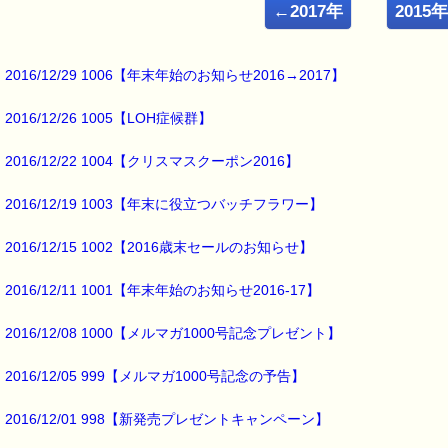
ルコ＠千葉るみこ （主婦、二児の母） でございます。
←2017年
2015
━━━━━━━━━━━━━━━━━━━━━━━━━━━━━━━
■ｅパスタイム通信 2016.06.06 VOL.947号
【ウォーキングでガン予防】
2016/12/29 1006【年末年始のお知らせ2016→2017】
━━━━━━━━━━━━━━━━━━━━━━━━━━━━━━━
2016/12/26 1005【LOH症候群】
ウォーキングなどの
運動を習慣的に続けていると
2016/12/22 1004【クリスマスクーポン2016】
身体能力が向上して
2016/12/19 1003【年末に役立つバッチフラワー】
高血圧や糖尿病といった
生活習慣病を予防できることは
2016/12/15 1002【2016歳末セールのお知らせ】
よく知られていると思いますが、
2016/12/11 1001【年末年始のお知らせ2016-17】
アメリカで行われた
調査によると
2016/12/08 1000【メルマガ1000号記念プレゼント】
2016/12/05 999【メルマガ1000号記念の予告】
ウォーキングなどの
運動を続けていると
2016/12/01 998【新発売プレゼントキャンペーン】
ガン発症のリスクが低下
することがわかったそうです (^o^)