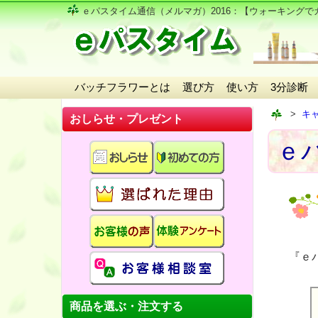
ｅパスタイム通信（メルマガ）2016
：【ウォーキングで
バッチフラワーとは
選び方
使い方
3分診断
キ
おしらせ・プレゼント
ｅパ
『ｅ
商品を選ぶ・注文する