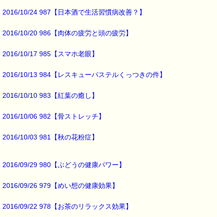
精神的な支えとして
2016/10/24 987【日本酒で生活習慣病改善？】
バッチフラワーが
役に立つかもしれませんよ (*^_^*)
2016/10/20 986【肉体の疲労と頭の疲労】
▼あなたにピッタリのバッチフラワー選びガイド
2016/10/17 985【スマホ老眼】
http://www.pass-thyme.com/guide/info.asp
━━━━━━━━━━━━━━━━━━━━━━━━━━━━━━━
2016/10/13 984【レスキューパステルくっつきの件】
■お知らせ
熊本近隣の方で、
バッチフラワーを必要とされている方々に、
2016/10/10 983【紅葉の癒し】
トリートメントボトルを 無料で進呈しています。
2016/10/06 982【骨ストレッチ】
詳細は下記をご覧ください
→http://www.bachflower.gr.jp/
━━━━━━━━━━━━━━━━━━━━━━━━━━━━━━━
2016/10/03 981【秋の花粉症】
■本日のオススメ情報 ━━━━━━━━━━━━━━━━━━━━☆
2016/09/29 980【ぶどうの健康パワー】
▼災害や事故で傷ついてしまった心のケアに役立ちます
http://www.pass-thyme.com/fit/p100.asp
2016/09/26 979【めい想の健康効果】
▼ホームシック、やる気出ない（５月病・６月病）に役立ちます！
http://www.pass-thyme.com/fit/p110.asp
2016/09/22 978【お茶のリラックス効果】