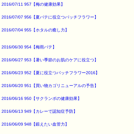
→http://www.pass-thyme.com/info/#coupon
2016/07/11 957【梅の健康効果】
∞∞∞∞∞∞∞∞∞∞∞∞∞∞∞∞∞∞∞∞∞∞∞∞∞∞∞∞∞∞∞∞∞
2016/07/07 956【夏バテに役立つバッチフラワー】
このメールはｅパスタイムをご利用（ご注文、お問い合わせ、プレゼ
応募など）していただいたお客様だけにお届けする限定配信メールで
割引クーポン券のプレゼントや、耳より情報をいち早くお届け致しま
2016/07/04 955【ホタルの癒し力】
∞∞∞∞∞∞∞∞∞∞∞∞∞∞∞∞∞∞∞∞∞∞∞∞∞∞∞∞∞∞∞∞∞
このメールマガジンのバックナンバーはこちらです
2016/06/30 954【梅雨バテ】
→http://www.pass-thyme.com/special/maga_back2016.asp
購読解除はこちらからできます
2016/06/27 953【暑い季節のお肌のケアに役立つ】
→http://www.pass-thyme.com/special/mailmaga.asp
2016/06/23 952【夏に役立つバッチフラワー2016】
■━━━━━━━━━━━━━━━━━━━━━━━━━━━━━━━
バッチフラワー レメディに出会えて良かった！！
と実感していただくのが私のねがいです。
2016/06/20 951【買い物カゴリニューアルの予告】
───────────────────────────────
バッチフラワーレメディ専門店＜ｅパスタイム＞
2016/06/16 950【サクランボの健康効果】
発行責任者：店長 千葉るみこ
*****@pass-thyme.com
http://www.pass-thyme.com/
2016/06/13 949【カレーで認知症予防】
■━━━━━━━━━━━━━━━━━━━━━━━━━━━━━━━
2016/06/09 948【鍛えたい血管力】