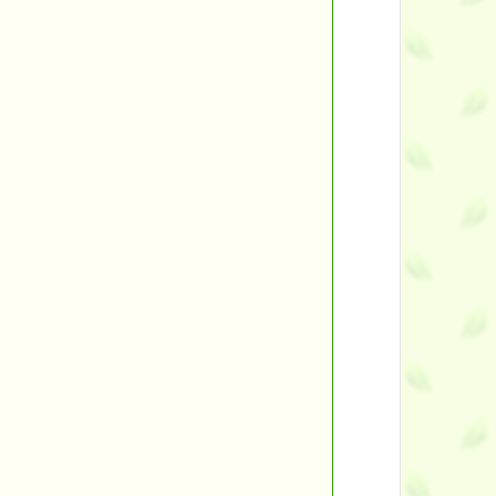
ント
す。
す！
■
■
バックナンバー一覧