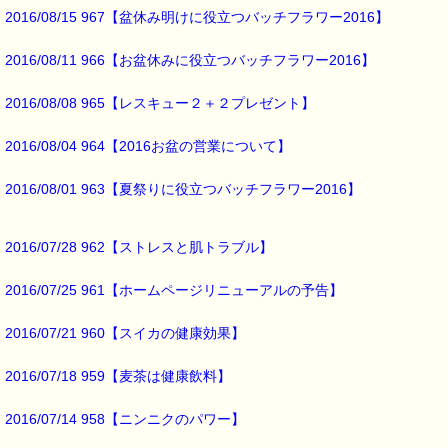
これからは、
2016/08/15 967【盆休み明けに役立つバッチフラワー2016】
挑戦したいと思います (^^;)
2016/08/11 966【お盆休みに役立つバッチフラワー2016】
最後まで読んでいただきありがとうございます。
2016/08/08 965【レスキュー２＋２プレゼント】
お客様からのご投稿もお待ちしております。
*****@pass-thyme.com
2016/08/04 964【2016お盆の営業について】
■メルマガ読者だけの eクーポン券 プレゼント ━━━━━━━━☆
2016/08/01 963【夏祭りに役立つバッチフラワー2016】
★★★★★★★★★★★★★★★★★★★★★★★★★★★★★★★
ｅクーポン：****-******
有効期限 ：2016/06/13(月)まで
2016/07/28 962【ストレスと肌トラブル】
タイプ ：くじタイプ
───────────────────────────────
バッチフラワーレメディ・レスキュークリーム１本当毎に
2016/07/25 961【ホームページリニューアルの予告】
200円（1等）～50円（3等）の範囲内で割引きになります。
割引き金額は、買い物カゴで内容確認する際に決定します。
2016/07/21 960【スイカの健康効果】
当たる確率は（1等：5% 2等：10% 3等：85%）です。
※バッチフラワー関連商品・関連書籍、セット商品は対象外です。
2016/07/18 959【麦茶は健康飲料】
※単品でも「こころ・サポート」などの割引き商品は対象外です。
※1度のご購入につき1枚しかご利用いただけません。
2016/07/14 958【ニンニクのパワー】
※携帯サイトではご利用いただけません。
詳しくは下記サイトをご覧ください。