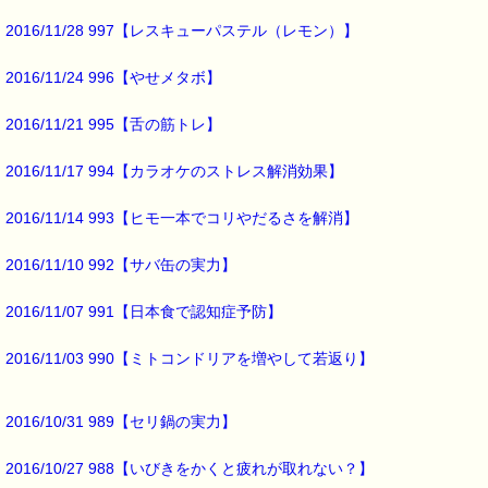
2016/11/28 997【レスキューパステル（レモン）】
効果的なのは、
2016/11/24 996【やせメタボ】
1日30分のウォーキングを
週に5日以上続ける事
2016/11/21 995【舌の筋トレ】
毎日30分歩くのが
2016/11/17 994【カラオケのストレス解消効果】
難しい場合には、
2016/11/14 993【ヒモ一本でコリやだるさを解消】
10分のウォーキングを
日に3回でも良いそうです。
2016/11/10 992【サバ缶の実力】
ウォーキングは誰でもできる
2016/11/07 991【日本食で認知症予防】
気軽な運動ですが、
続けるのは
2016/11/03 990【ミトコンドリアを増やして若返り】
わりと難しい
かもしれません (-_-;)
2016/10/31 989【セリ鍋の実力】
そんな時には、
2016/10/27 988【いびきをかくと疲れが取れない？】