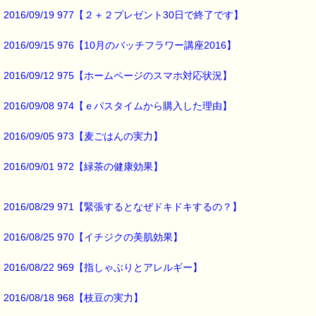
▼ストレスケアに役立つレスキューシリーズ特集ページ
http://www.pass-thyme.com/special/rescue_series.asp
2016/09/19 977【２＋２プレゼント30日で終了です】
2016/09/15 976【10月のバッチフラワー講座2016】
■オススメの講座情報 ━━━━━━━━━━━━━━━━━━━━☆
▼バッチ国際教育プログラムレベル１ PTT６日間コース
2016/09/12 975【ホームページのスマホ対応状況】
→http://www.pass-thyme.com/office/ptt1-6days.asp
★ただいま募集中です（６月コース）
2016/09/08 974【ｅパスタイムから購入した理由】
★Facebookにも講座情報があります。
→https://www.facebook.com/pass.thyme.bach.flower
2016/09/05 973【麦ごはんの実力】
2016/09/01 972【緑茶の健康効果】
■ｅパスタイム通信編集長 ルコ＠千葉るみこ 編集後記 ━━━━☆
今回話題にした
ウォーキングですが、
2016/08/29 971【緊張するとなぜドキドキするの？】
わたしの場合
2016/08/25 970【イチジクの美肌効果】
「週に5日以上」は
実現できていません。
2016/08/22 969【指しゃぶりとアレルギー】
朝のウォーキングが
2016/08/18 968【枝豆の実力】
気持ち良い季節になりましたので