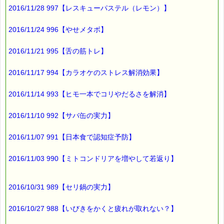
2016/11/28 997【レスキューパステル（レモン）】
東日本大震災の発生から
５年が経ちました。
2016/11/24 996【やせメタボ】
2016/11/21 995【舌の筋トレ】
毎年この時期には
震災関連の情報を目にする機会が
2016/11/17 994【カラオケのストレス解消効果】
多くなりますが、
2016/11/14 993【ヒモ一本でコリやだるさを解消】
将来に関する不安は
2016/11/10 992【サバ缶の実力】
増しているように感じます。
2016/11/07 991【日本食で認知症予防】
こころ・サポート キャンペーンは、
2016/11/03 990【ミトコンドリアを増やして若返り】
まだまだ
止められそうにありません。
2016/10/31 989【セリ鍋の実力】
以上、
こころ・サポート継続のお知らせでした。
2016/10/27 988【いびきをかくと疲れが取れない？】