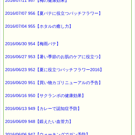
バッチフラワー レメディに出会えて良かった！！
2016/07/11 957【梅の健康効果】
と実感していただくのが私のねがいです。
───────────────────────────────
2016/07/07 956【夏バテに役立つバッチフラワー】
バッチフラワーレメディ専門店＜ｅパスタイム＞
発行責任者：店長 千葉るみこ
*****@pass-thyme.com
2016/07/04 955【ホタルの癒し力】
http://www.pass-thyme.com/
■━━━━━━━━━━━━━━━━━━━━━━━━━━━━━━
バックナンバー一覧
2016/06/30 954【梅雨バテ】
2016/06/27 953【暑い季節のお肌のケアに役立つ】
2016/06/23 952【夏に役立つバッチフラワー2016】
2016/06/20 951【買い物カゴリニューアルの予告】
2016/06/16 950【サクランボの健康効果】
2016/06/13 949【カレーで認知症予防】
2016/06/09 948【鍛えたい血管力】
2016/06/06 947【ウォーキングでガン予防】