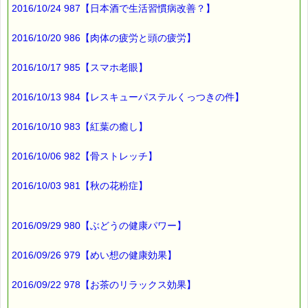
■本日のオススメ情報
2016/10/24 987【日本酒で生活習慣病改善？】
━━━━━━━━━━━━━━━━━━━━☆
▼ストレスケアに役立つレスキューシリーズ特集ページ
2016/10/20 986【肉体の疲労と頭の疲労】
http://www.pass-thyme.com/special/rescue_series.asp
2016/10/17 985【スマホ老眼】
▼レスキュープラスロゼンジの３個セット
http://www.pass-thyme.com/shopping/set.asp#ts033
2016/10/13 984【レスキューパステルくっつきの件】
▼あなたにぴったりのバッチフラワーが見つかる－選び方ガイ
ド
2016/10/10 983【紅葉の癒し】
http://www.pass-thyme.com/guide/info.asp
2016/10/06 982【骨ストレッチ】
■オススメの講座情報
━━━━━━━━━━━━━━━━━━━━☆
2016/10/03 981【秋の花粉症】
▼心のデトックス！ バッチフラワーレメディ 体験講座
→http://www.pass-thyme.com/office/intro1.asp
★ただいま募集中です（３月開催）
2016/09/29 980【ぶどうの健康パワー】
★Facebookにも講座情報があります。
2016/09/26 979【めい想の健康効果】
→https://www.facebook.com/pass.thyme.bach.flower
2016/09/22 978【お茶のリラックス効果】
■ｅパスタイム通信編集長 ルコ＠千葉るみこ 編集後記
━━━━☆