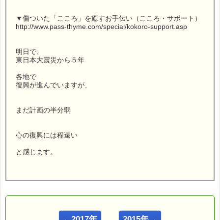
▼傷ついた「こころ」を癒すお手伝い（こころ・サポート）
http://www.pass-thyme.com/special/kokoro-support.asp
明日で、
東日本大震災から５年
各地で
復興が進んでいますが、
まだ計画の半分弱
心の復興には程遠い
と感じます。
こんにちは！
ｅパスタイム店長の
ルコ＠千葉るみこ （主婦、二児の母） でございます。
←2017年
2015年→