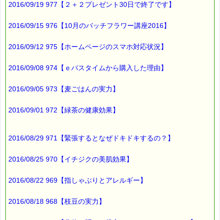
2016/09/19 977【２＋２プレゼント30日で終了です】
今回のクーポンは
2016/09/15 976【10月のバッチフラワー講座2016】
一日も早い復興を祈って
2016/09/12 975【ホームページのスマホ対応状況】
スペシャルクーポンです。
2016/09/08 974【ｅパスタイムから購入した理由】
最後まで読んでいただきありがとうございます。
2016/09/05 973【麦ごはんの実力】
お客様からのご投稿もお待ちしております。
*****@pass-thyme.com
2016/09/01 972【緑茶の健康効果】
■メルマガ読者だけの eクーポン券 プレゼント
━━━━━━━━☆
2016/08/29 971【緊張するとなぜドキドキするの？】
★★★★★★★★★★★★★★★★★★★★★★★★★★★★★★
ｅクーポン：****-******
有効期限 ：2016/03/17(木)まで
2016/08/25 970【イチジクの美肌効果】
タイプ ：くじタイプ★スペシャル★
───────────────────────────────
2016/08/22 969【指しゃぶりとアレルギー】
バッチフラワーレメディ・レスキュークリーム１本当毎に
200円（1等）～50円（3等）の範囲内で割引きになります。
割引き金額は、買い物カゴで内容確認する際に決定します。
2016/08/18 968【枝豆の実力】
当たる確率は（★1等：20% ★2等：30% ★3等：50%）で
す。