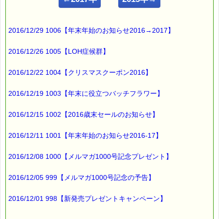
━━━━━━━━━━━━━━━━━━━━━━━━━━━━━━
■ｅパスタイム通信 2016.03.10 VOL.922号
【こころ・サポート2016】
2016/12/29 1006【年末年始のお知らせ2016→2017】
━━━━━━━━━━━━━━━━━━━━━━━━━━━━━━
ｅパスタイムでは、
2016/12/26 1005【LOH症候群】
震災直後から
2016/12/22 1004【クリスマスクーポン2016】
傷ついた心を癒すのに役立つ
数種類のバッチフラワーを選び
2016/12/19 1003【年末に役立つバッチフラワー】
「こころ・サポート キャンペーン」
2016/12/15 1002【2016歳末セールのお知らせ】
と称した特別割引を
実施してきました。
2016/12/11 1001【年末年始のお知らせ2016-17】
期限は設定していないのですが、
2016/12/08 1000【メルマガ1000号記念プレゼント】
2016/12/05 999【メルマガ1000号記念の予告】
2016年も
こころ・サポート キャンペーンを
2016/12/01 998【新発売プレゼントキャンペーン】
継続することをお知らせします。