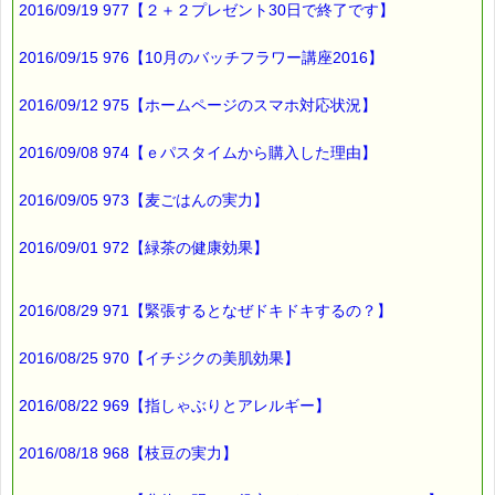
2016/09/19 977【２＋２プレゼント30日で終了です】
▼あなたにぴったりのバッチフラワーが見つかる－選び方ガイ
ド
2016/09/15 976【10月のバッチフラワー講座2016】
http://www.pass-thyme.com/guide/info.asp
2016/09/12 975【ホームページのスマホ対応状況】
■オススメの講座情報
━━━━━━━━━━━━━━━━━━━━☆
2016/09/08 974【ｅパスタイムから購入した理由】
▼バッチ国際教育プログラムレベル１ PTT６日間コース
2016/09/05 973【麦ごはんの実力】
→http://www.pass-thyme.com/office/ptt1-6days.asp
★ただいま募集中です（５月コース）
2016/09/01 972【緑茶の健康効果】
★Facebookにも講座情報があります。
→https://www.facebook.com/pass.thyme.bach.flower
2016/08/29 971【緊張するとなぜドキドキするの？】
■ｅパスタイム通信編集長 ルコ＠千葉るみこ 編集後記
━━━━☆
2016/08/25 970【イチジクの美肌効果】
たくさん人が集まる
2016/08/22 969【指しゃぶりとアレルギー】
花見の名所もいいですが、
近所の公園に咲く
2016/08/18 968【枝豆の実力】
桜でも