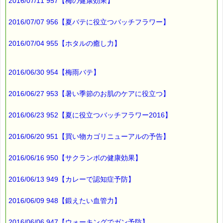
※1度のご購入につき1枚しかご利用いただけません。
2016/07/11 957【梅の健康効果】
※携帯サイトではご利用いただけません。
詳しくは下記サイトをご覧ください。
2016/07/07 956【夏バテに役立つバッチフラワー】
→http://www.pass-thyme.com/info/#coupon
∞∞∞∞∞∞∞∞∞∞∞∞∞∞∞∞∞∞∞∞∞∞∞∞∞∞∞∞∞∞∞∞∞
2016/07/04 955【ホタルの癒し力】
このメールはｅパスタイムをご利用（ご注文、お問い合わせ、プ
レゼント
応募など）していただいたお客様だけにお届けする限定配信メー
2016/06/30 954【梅雨バテ】
ルです。
割引クーポン券のプレゼントや、耳より情報をいち早くお届け致
します！
2016/06/27 953【暑い季節のお肌のケアに役立つ】
∞∞∞∞∞∞∞∞∞∞∞∞∞∞∞∞∞∞∞∞∞∞∞∞∞∞∞∞∞∞∞∞∞
2016/06/23 952【夏に役立つバッチフラワー2016】
このメールマガジンのバックナンバーはこちらです
→http://www.pass-thyme.com/special/maga_back2016.asp
2016/06/20 951【買い物カゴリニューアルの予告】
購読解除はこちらからできます
→http://www.pass-thyme.com/special/mailmaga.asp
2016/06/16 950【サクランボの健康効果】
■━━━━━━━━━━━━━━━━━━━━━━━━━━━━━━
バッチフラワー レメディに出会えて良かった！！
2016/06/13 949【カレーで認知症予防】
と実感していただくのが私のねがいです。
───────────────────────────────
2016/06/09 948【鍛えたい血管力】
バッチフラワーレメディ専門店＜ｅパスタイム＞
発行責任者：店長 千葉るみこ
*****@pass-thyme.com
2016/06/06 947【ウォーキングでガン予防】