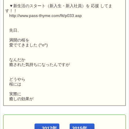
▼新生活のスタート（新入生・新入社員）を 応援 してま
す！！
http://www.pass-thyme.com/fit/p033.asp
先日、
満開の桜を
愛でてきました (^o^)
なんだか
癒された気持ちになったんですが
どうやら
桜には
実際に
癒しの効果が
あるようなんです。
←2017年
2015年→
こんにちは！