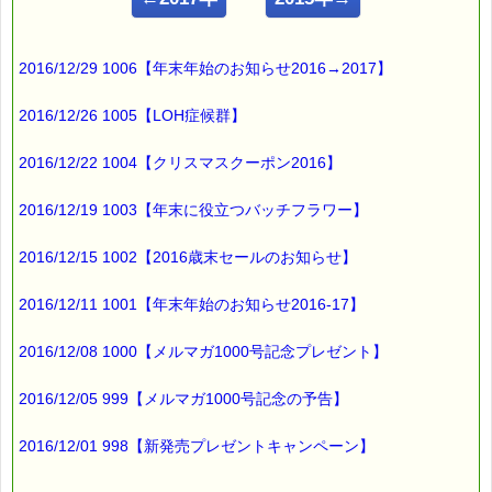
ｅパスタイム店長の
ルコ＠千葉るみこ （主婦、二児の母） でございます。
2016/12/29 1006【年末年始のお知らせ2016→2017】
━━━━━━━━━━━━━━━━━━━━━━━━━━━━━━
■ｅパスタイム通信 2016.04.14 VOL.932号
2016/12/26 1005【LOH症候群】
【桜の癒し効果】
━━━━━━━━━━━━━━━━━━━━━━━━━━━━━━
2016/12/22 1004【クリスマスクーポン2016】
桜の花には
淡い香りがありますね
2016/12/19 1003【年末に役立つバッチフラワー】
2016/12/15 1002【2016歳末セールのお知らせ】
桜の香りは
心を和ませる効果が
2016/12/11 1001【年末年始のお知らせ2016-17】
あるそうです。
2016/12/08 1000【メルマガ1000号記念プレゼント】
また、
2016/12/05 999【メルマガ1000号記念の予告】
桜色といえば
薄いピンク色を
2016/12/01 998【新発売プレゼントキャンペーン】
イメージする事と思いますが、