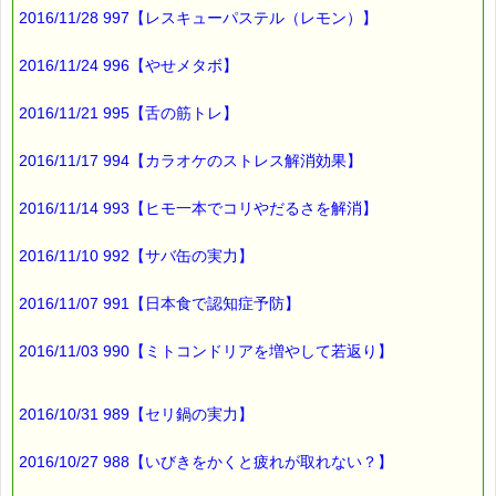
薄いピンク色にも
2016/11/28 997【レスキューパステル（レモン）】
心を穏やかにする効果が
あるそうなんです (^^)
2016/11/24 996【やせメタボ】
2016/11/21 995【舌の筋トレ】
ウォーキングの時
桜が見られるコースを
2016/11/17 994【カラオケのストレス解消効果】
歩きたくなるのは
2016/11/14 993【ヒモ一本でコリやだるさを解消】
無意識に
癒しの効果を求めているから
2016/11/10 992【サバ缶の実力】
かもしれません (^^;)
2016/11/07 991【日本食で認知症予防】
それから、
2016/11/03 990【ミトコンドリアを増やして若返り】
先日
花見の会場で
2016/10/31 989【セリ鍋の実力】
桜餅が売られていたんですが、
2016/10/27 988【いびきをかくと疲れが取れない？】