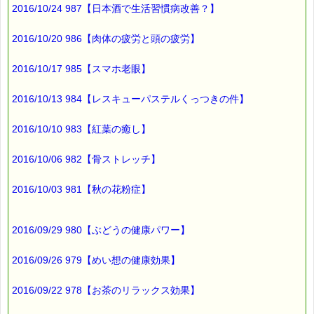
桜餅に巻かれている
2016/10/24 987【日本酒で生活習慣病改善？】
桜の葉には
胃腸を整える作用が
2016/10/20 986【肉体の疲労と頭の疲労】
あるんだとか・・・
2016/10/17 985【スマホ老眼】
桜餅は葉ごと食べるのが
いいようです (^O^)
2016/10/13 984【レスキューパステルくっつきの件】
2016/10/10 983【紅葉の癒し】
ところで、
2016/10/06 982【骨ストレッチ】
花見に行く機会がなくても
2016/10/03 981【秋の花粉症】
こちらも、心を癒す助けになりますよ (*^_^*)
■本日のオススメ情報
2016/09/29 980【ぶどうの健康パワー】
━━━━━━━━━━━━━━━━━━━━☆
2016/09/26 979【めい想の健康効果】
▼ストレスケアに役立つレスキューシリーズ特集ページ
http://www.pass-thyme.com/special/rescue_series.asp
2016/09/22 978【お茶のリラックス効果】
▼レスキュープラスロゼンジの３個セット
http://www.pass-thyme.com/shopping/set.asp#ts033