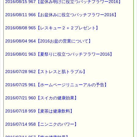
2016/08/15 967【盆休み明けに役立つバッチフラワー2016】
十分癒しの効果を
感じることができますね (*^_^*)
2016/08/11 966【お盆休みに役立つバッチフラワー2016】
2016/08/08 965【レスキュー２＋２プレゼント】
最後まで読んでいただきありがとうございます。
お客様からのご投稿もお待ちしております。
*****@pass-thyme.com
2016/08/04 964【2016お盆の営業について】
■メルマガ読者だけの eクーポン券 プレゼント
━━━━━━━━☆
2016/08/01 963【夏祭りに役立つバッチフラワー2016】
★★★★★★★★★★★★★★★★★★★★★★★★★★★★★★
ｅクーポン：****-******
2016/07/28 962【ストレスと肌トラブル】
有効期限 ：2016/04/21(木)まで
タイプ ：くじタイプ
2016/07/25 961【ホームページリニューアルの予告】
───────────────────────────────
バッチフラワーレメディ・レスキュークリーム１本当毎に
200円（1等）～50円（3等）の範囲内で割引きになります。
2016/07/21 960【スイカの健康効果】
割引き金額は、買い物カゴで内容確認する際に決定します。
当たる確率は（1等：5% 2等：10% 3等：85%）です。
2016/07/18 959【麦茶は健康飲料】
※バッチフラワー関連商品・関連書籍、セット商品は対象外で
す。
2016/07/14 958【ニンニクのパワー】
※単品でも「こころ・サポート」などの割引き商品は対象外で
す。