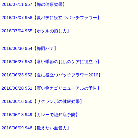
お客様からのご投稿もお待ちしております。
2016/07/11 957【梅の健康効果】
*****@pass-thyme.com
2016/07/07 956【夏バテに役立つバッチフラワー】
■メルマガ読者だけの eクーポン券 プレゼント ━━━━━━━━☆
★★★★★★★★★★★★★★★★★★★★★★★★★★★★★★★
2016/07/04 955【ホタルの癒し力】
ｅクーポン：****-******
有効期限 ：2016/05/19(木)まで
タイプ ：くじタイプ★ラッキー★
2016/06/30 954【梅雨バテ】
───────────────────────────────
バッチフラワーレメディ・レスキュークリーム１本当毎に
200円（1等）～50円（3等）の範囲内で割引きになります。
2016/06/27 953【暑い季節のお肌のケアに役立つ】
割引き金額は、買い物カゴで内容確認する際に決定します。
当たる確率は（★1等：15% ★2等：25% ★3等：60%）です。
2016/06/23 952【夏に役立つバッチフラワー2016】
※バッチフラワー関連商品・関連書籍、セット商品は対象外です。
※単品でも「こころ・サポート」などの割引き商品は対象外です。
2016/06/20 951【買い物カゴリニューアルの予告】
※1度のご購入につき1枚しかご利用いただけません。
※携帯サイトではご利用いただけません。
2016/06/16 950【サクランボの健康効果】
詳しくは下記サイトをご覧ください。
→http://www.pass-thyme.com/info/#coupon
2016/06/13 949【カレーで認知症予防】
∞∞∞∞∞∞∞∞∞∞∞∞∞∞∞∞∞∞∞∞∞∞∞∞∞∞∞∞∞∞∞∞∞
このメールはｅパスタイムをご利用（ご注文、お問い合わせ、プレゼ
2016/06/09 948【鍛えたい血管力】
応募など）していただいたお客様だけにお届けする限定配信メールで
割引クーポン券のプレゼントや、耳より情報をいち早くお届け致しま