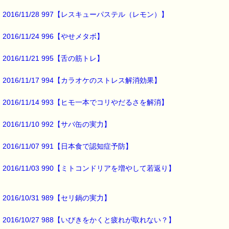
レベル１を受講すると、
2016/11/28 997【レスキューパステル（レモン）】
日常生活の中でバッチフラワーを使うことが
できるようになります。
2016/11/24 996【やせメタボ】
全く知識がない方でも、
無理なく学ぶことができます。
2016/11/21 995【舌の筋トレ】
ＰＴＴコースは、
2016/11/17 994【カラオケのストレス解消効果】
地方に在住し活動している講師が担当するもので、
教材・プログラムは全国統一です。
2016/11/14 993【ヒモ一本でコリやだるさを解消】
今回は
2016/11/10 992【サバ缶の実力】
全６日間のコースです。
2016/11/07 991【日本食で認知症予防】
東北地方では唯一の開催です。
2016/11/03 990【ミトコンドリアを増やして若返り】
ご興味のある方は
是非ご検討下さい。
2016/10/31 989【セリ鍋の実力】
受講をお考えの方は
お早めにお申し込み下さいね。
2016/10/27 988【いびきをかくと疲れが取れない？】