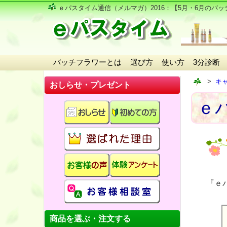
ｅパスタイム通信（メルマガ）2016
：【5月・6月のバッ
バッチフラワーとは
選び方
使い方
3分診断
キ
おしらせ・プレゼント
ｅパ
『ｅ
商品を選ぶ・注文する