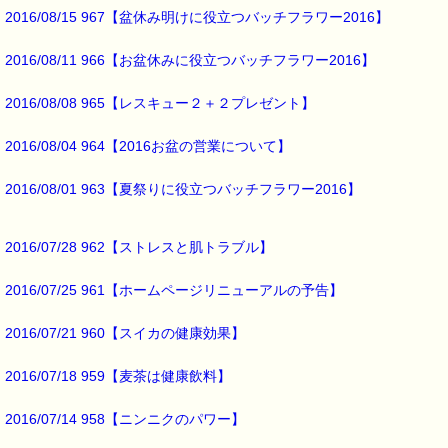
→http://www.pass-thyme.com/office/ptt1-6days.asp
2016/08/15 967【盆休み明けに役立つバッチフラワー2016】
★ただいま募集中です（５月コース）
2016/08/11 966【お盆休みに役立つバッチフラワー2016】
★Facebookにも講座情報があります。
→https://www.facebook.com/pass.thyme.bach.flower
2016/08/08 965【レスキュー２＋２プレゼント】
■ｅパスタイム通信編集長 ルコ＠千葉るみこ 編集後記 ━━━━☆
2016/08/04 964【2016お盆の営業について】
先日
ウォーキングした時
2016/08/01 963【夏祭りに役立つバッチフラワー2016】
淡い緑から新緑へと
移り変わる里山が
2016/07/28 962【ストレスと肌トラブル】
田んぼの水鏡に映って
とても美しかったです。
2016/07/25 961【ホームページリニューアルの予告】
2016/07/21 960【スイカの健康効果】
今回のクーポンは
ラッキークーポンです。
2016/07/18 959【麦茶は健康飲料】
2016/07/14 958【ニンニクのパワー】
最後まで読んでいただきありがとうございます。