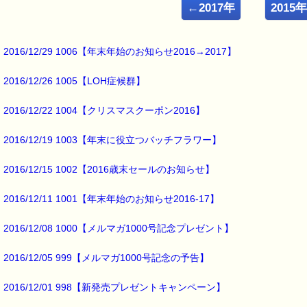
━━━━━━━━━━━━━━━━━━━━━━━━━━━━━━━
←2017年
2015
■開催地：仙台ＰＴＴ６日間コース
仙台でバッチ国際教育プログラム
2016/12/29 1006【年末年始のお知らせ2016→2017】
レベル１ ＰＴＴコースが開催されます。
2016/12/26 1005【LOH症候群】
【５月コース】
5/16・30・6/13・27・7/11・25（月）
2016/12/22 1004【クリスマスクーポン2016】
の 全6日間のコースで、
時間は：10:30～12:30 です。
2016/12/19 1003【年末に役立つバッチフラワー】
【６月コース】
2016/12/15 1002【2016歳末セールのお知らせ】
6/9・23・7/7・21・8/41・18（木）
の 全6日間のコースで、
2016/12/11 1001【年末年始のお知らせ2016-17】
時間は：19:00～21:00 です。
2016/12/08 1000【メルマガ1000号記念プレゼント】
バッチ国際教育プログラムとは、
2016/12/05 999【メルマガ1000号記念の予告】
バッチフラワーレメディについて、
体系的に学ぶ世界共通の教育コースです。
（レベル１からレベル３まであります）
2016/12/01 998【新発売プレゼントキャンペーン】