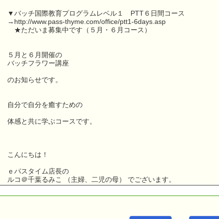
▼バッチ国際教育プログラムレベル１ PTT６日間コース
→http://www.pass-thyme.com/office/ptt1-6days.asp
★ただいま募集中です（５月・６月コース）
５月と６月開催の
バッチフラワー講座
のお知らせです。
自分で自分を癒すための
体感と共に学ぶコースです。
こんにちは！
ｅパスタイム店長の
ルコ＠千葉るみこ （主婦、二児の母） でございます。
━━━━━━━━━━━━━━━━━━━━━━━━━━━━━━━
■ｅパスタイム通信 2016.05.12 VOL.940号
【5月・6月のバッチフラワー講座】