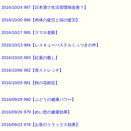
2016/10/24 987【日本酒で生活習慣病改善？】
詳しい内容は
こちらをご覧ください。
→http://www.pass-thyme.com/office/ptt1-6days.asp
2016/10/20 986【肉体の疲労と頭の疲労】
2016/10/17 985【スマホ老眼】
■開催地：全国
全国で開催される
2016/10/13 984【レスキューパステルくっつきの件】
バッチ国際教育プログラムが
バッチホリスティック研究会の
2016/10/10 983【紅葉の癒し】
ホームページに掲載されています。
2016/10/06 982【骨ストレッチ】
詳細は
こちらをご覧ください。
→http://www.bachflower.gr.jp/biep/biep_schedule.html
2016/10/03 981【秋の花粉症】
2016/09/29 980【ぶどうの健康パワー】
以上、
５月・６月開催の
2016/09/26 979【めい想の健康効果】
バッチフラワー講座の
2016/09/22 978【お茶のリラックス効果】
お知らせでした。