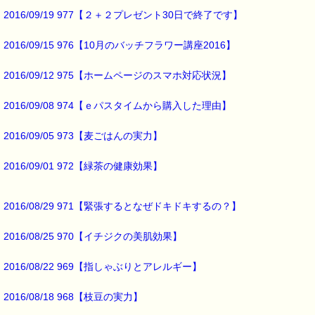
2016/09/19 977【２＋２プレゼント30日で終了です】
━━━━━━━━━━━━━━━━━━━━━━━━━━━━━━━
■お知らせ
2016/09/15 976【10月のバッチフラワー講座2016】
熊本近隣の方で、
バッチフラワーを必要とされている方々に、
トリートメントボトルを 無料で進呈しています。
2016/09/12 975【ホームページのスマホ対応状況】
詳細は下記をご覧ください
2016/09/08 974【ｅパスタイムから購入した理由】
→http://www.bachflower.gr.jp/
━━━━━━━━━━━━━━━━━━━━━━━━━━━━━━━
2016/09/05 973【麦ごはんの実力】
■本日のオススメ情報 ━━━━━━━━━━━━━━━━━━━━☆
2016/09/01 972【緑茶の健康効果】
▼災害や事故で傷ついてしまった心のケアに役立ちます
http://www.pass-thyme.com/fit/p100.asp
▼ホームシック、やる気出ない（５月病・６月病）に役立ちます！
2016/08/29 971【緊張するとなぜドキドキするの？】
http://www.pass-thyme.com/fit/p110.asp
2016/08/25 970【イチジクの美肌効果】
▼ストレスケアに役立つレスキューシリーズ特集ページ
http://www.pass-thyme.com/special/rescue_series.asp
2016/08/22 969【指しゃぶりとアレルギー】
■オススメの講座情報 ━━━━━━━━━━━━━━━━━━━━☆
2016/08/18 968【枝豆の実力】
▼バッチ国際教育プログラムレベル１ PTT６日間コース