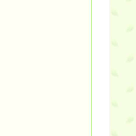
ント
す。
す！