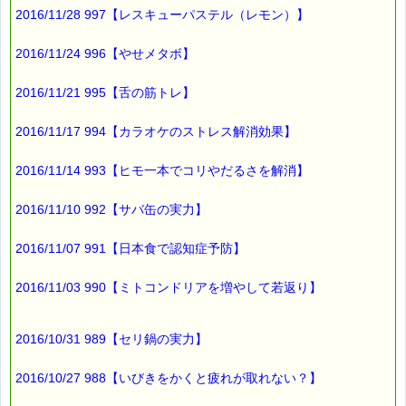
紫外線を防ぐ日焼け止めは
2016/11/28 997【レスキューパステル（レモン）】
ブルーライトには
効果がないそうです (-_-;)
2016/11/24 996【やせメタボ】
2016/11/21 995【舌の筋トレ】
対策としては
画面の光を弱める
2016/11/17 994【カラオケのストレス解消効果】
画面から離れて見る
2016/11/14 993【ヒモ一本でコリやだるさを解消】
ブルーライトを防ぐ
アイテムを使用する
2016/11/10 992【サバ缶の実力】
といった方法が
2016/11/07 991【日本食で認知症予防】
あるそうです。
2016/11/03 990【ミトコンドリアを増やして若返り】
ブルーライトは
スマホだけでなく
2016/10/31 989【セリ鍋の実力】
パソコンやタブレットの
LED画面からも出ますので、
2016/10/27 988【いびきをかくと疲れが取れない？】