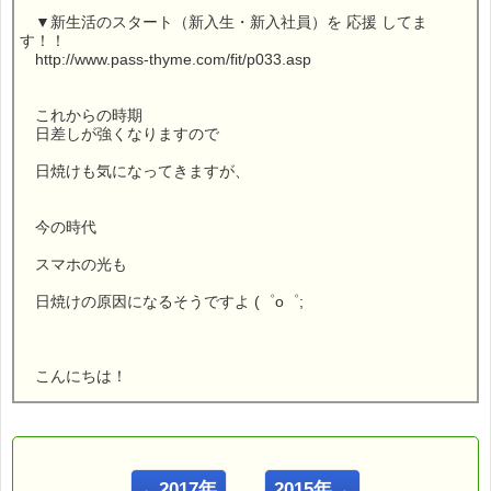
▼新生活のスタート（新入生・新入社員）を 応援 してま
す！！
http://www.pass-thyme.com/fit/p033.asp
これからの時期
日差しが強くなりますので
日焼けも気になってきますが、
今の時代
スマホの光も
日焼けの原因になるそうですよ (゜o゜;
こんにちは！
ｅパスタイム店長の
ルコ＠千葉るみこ （主婦、二児の母） でございます。
━━━━━━━━━━━━━━━━━━━━━━━━━━━━━━
←2017年
2015年→
■ｅパスタイム通信 2016.03.31 VOL.928号