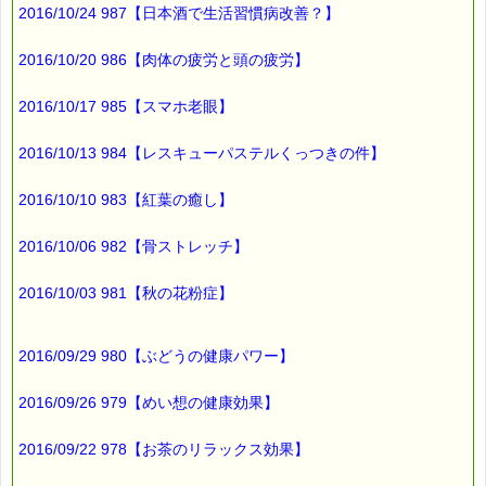
ブルーライト対策をして
2016/10/24 987【日本酒で生活習慣病改善？】
上手に使うようにしたいですね。
2016/10/20 986【肉体の疲労と頭の疲労】
ところで、
2016/10/17 985【スマホ老眼】
ブルーライトを長時間浴びると
ストレスになります。
2016/10/13 984【レスキューパステルくっつきの件】
ストレスを感じたら、こちらをお役立てください。
2016/10/10 983【紅葉の癒し】
■本日のオススメ情報
━━━━━━━━━━━━━━━━━━━━☆
2016/10/06 982【骨ストレッチ】
▼ストレスケアに役立つレスキューシリーズ特集ページ
2016/10/03 981【秋の花粉症】
http://www.pass-thyme.com/special/rescue_series.asp
▼レスキュープラスロゼンジの３個セット
http://www.pass-thyme.com/shopping/set.asp#ts033
2016/09/29 980【ぶどうの健康パワー】
▼あなたにぴったりのバッチフラワーが見つかる－選び方ガイ
2016/09/26 979【めい想の健康効果】
ド
http://www.pass-thyme.com/guide/info.asp
2016/09/22 978【お茶のリラックス効果】
■オススメの講座情報