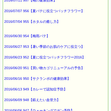
す。
2016/07/11 957【梅の健康効果】
※1度のご購入につき1枚しかご利用いただけません。
※携帯サイトではご利用いただけません。
2016/07/07 956【夏バテに役立つバッチフラワー】
詳しくは下記サイトをご覧ください。
→http://www.pass-thyme.com/info/#coupon
2016/07/04 955【ホタルの癒し力】
∞∞∞∞∞∞∞∞∞∞∞∞∞∞∞∞∞∞∞∞∞∞∞∞∞∞∞∞∞∞∞∞∞
このメールはｅパスタイムをご利用（ご注文、お問い合わせ、プ
レゼント
2016/06/30 954【梅雨バテ】
応募など）していただいたお客様だけにお届けする限定配信メー
ルです。
割引クーポン券のプレゼントや、耳より情報をいち早くお届け致
2016/06/27 953【暑い季節のお肌のケアに役立つ】
します！
∞∞∞∞∞∞∞∞∞∞∞∞∞∞∞∞∞∞∞∞∞∞∞∞∞∞∞∞∞∞∞∞∞
2016/06/23 952【夏に役立つバッチフラワー2016】
このメールマガジンのバックナンバーはこちらです
→http://www.pass-thyme.com/special/maga_back2016.asp
2016/06/20 951【買い物カゴリニューアルの予告】
購読解除はこちらからできます
2016/06/16 950【サクランボの健康効果】
→http://www.pass-thyme.com/special/mailmaga.asp
■━━━━━━━━━━━━━━━━━━━━━━━━━━━━━━
2016/06/13 949【カレーで認知症予防】
バッチフラワー レメディに出会えて良かった！！
と実感していただくのが私のねがいです。
2016/06/09 948【鍛えたい血管力】
───────────────────────────────
バッチフラワーレメディ専門店＜ｅパスタイム＞
発行責任者：店長 千葉るみこ
2016/06/06 947【ウォーキングでガン予防】