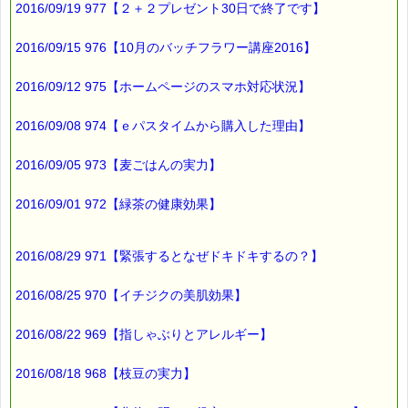
2016/09/19 977【２＋２プレゼント30日で終了です】
━━━━━━━━━━━━━━━━━━━━☆
▼バッチ国際教育プログラムレベル１ PTT６日間コース
2016/09/15 976【10月のバッチフラワー講座2016】
→http://www.pass-thyme.com/office/ptt1-6days.asp
★ただいま募集中です（５月コース）
2016/09/12 975【ホームページのスマホ対応状況】
★Facebookにも講座情報があります。
→https://www.facebook.com/pass.thyme.bach.flower
2016/09/08 974【ｅパスタイムから購入した理由】
2016/09/05 973【麦ごはんの実力】
■ｅパスタイム通信編集長 ルコ＠千葉るみこ 編集後記
━━━━☆
2016/09/01 972【緑茶の健康効果】
ブルーライト対策で
一番有効なのは
2016/08/29 971【緊張するとなぜドキドキするの？】
使わないこと。
でも、
2016/08/25 970【イチジクの美肌効果】
生活の一部になっていると
2016/08/22 969【指しゃぶりとアレルギー】
そうもいかないですよね
2016/08/18 968【枝豆の実力】
便利さと健康って
反比例の関係にあること