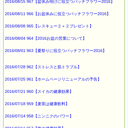
2016/08/15 967【盆休み明けに役立つバッチフラワー2016】
多いですね (^^;)
2016/08/11 966【お盆休みに役立つバッチフラワー2016】
2016/08/08 965【レスキュー２＋２プレゼント】
最後まで読んでいただきありがとうございます。
お客様からのご投稿もお待ちしております。
2016/08/04 964【2016お盆の営業について】
*****@pass-thyme.com
■メルマガ読者だけの eクーポン券 プレゼント
2016/08/01 963【夏祭りに役立つバッチフラワー2016】
━━━━━━━━☆
★★★★★★★★★★★★★★★★★★★★★★★★★★★★★★
2016/07/28 962【ストレスと肌トラブル】
ｅクーポン：****-******
有効期限 ：2016/04/07(木)まで
2016/07/25 961【ホームページリニューアルの予告】
タイプ ：くじタイプ
───────────────────────────────
バッチフラワーレメディ・レスキュークリーム１本当毎に
2016/07/21 960【スイカの健康効果】
200円（1等）～50円（3等）の範囲内で割引きになります。
割引き金額は、買い物カゴで内容確認する際に決定します。
2016/07/18 959【麦茶は健康飲料】
当たる確率は（1等：5% 2等：10% 3等：85%）です。
※バッチフラワー関連商品・関連書籍、セット商品は対象外で
2016/07/14 958【ニンニクのパワー】
す。
※単品でも「こころ・サポート」などの割引き商品は対象外で