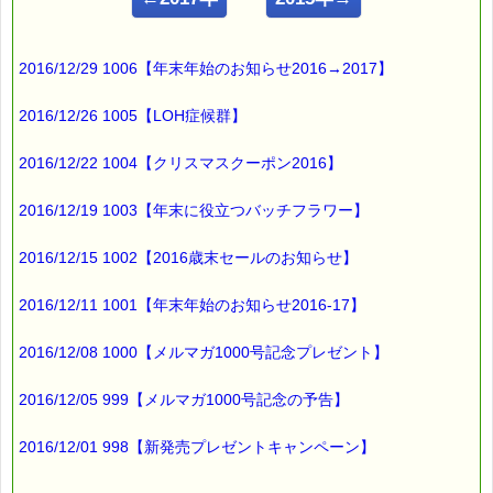
5/16・30・6/13・27・7/11・25（月）
の 全6日間のコースで、
2016/12/29 1006【年末年始のお知らせ2016→2017】
時間は：10:30～12:30 です。
2016/12/26 1005【LOH症候群】
バッチ国際教育プログラムとは、
2016/12/22 1004【クリスマスクーポン2016】
バッチフラワーレメディについて、
体系的に学ぶ世界共通の教育コースです。
2016/12/19 1003【年末に役立つバッチフラワー】
（レベル１からレベル３まであります）
2016/12/15 1002【2016歳末セールのお知らせ】
レベル１を受講すると、
日常生活の中でバッチフラワーを使うことが
2016/12/11 1001【年末年始のお知らせ2016-17】
できるようになります。
全く知識がない方でも、
2016/12/08 1000【メルマガ1000号記念プレゼント】
無理なく学ぶことができます。
2016/12/05 999【メルマガ1000号記念の予告】
ＰＴＴコースは、
地方に在住し活動している講師が担当するもので、
2016/12/01 998【新発売プレゼントキャンペーン】
教材・プログラムは全国統一です。