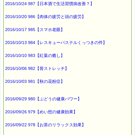
2016/10/24 987【日本酒で生活習慣病改善？】
詳しくは、
次号のｅパスタイム通信で
お知らせします
2016/10/20 986【肉体の疲労と頭の疲労】
2016/10/17 985【スマホ老眼】
■トリートメントボトル無料進呈
熊本近隣の方で、
2016/10/13 984【レスキューパステルくっつきの件】
バッチフラワーを必要とされている方々に、
2016/10/10 983【紅葉の癒し】
トリートメントボトルを
無料で進呈しています。
2016/10/06 982【骨ストレッチ】
詳細は下記をご覧ください
→http://www.bachflower.gr.jp/
2016/10/03 981【秋の花粉症】
以上、
2016/09/29 980【ぶどうの健康パワー】
５月開催の
2016/09/26 979【めい想の健康効果】
バッチフラワー講座と
熊本近隣での
2016/09/22 978【お茶のリラックス効果】
トリートメントボトル無料進呈