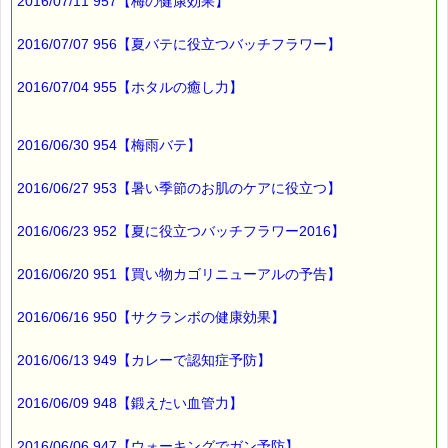
★★★★★★★★★★★★★★★★★★★★★★★★★★★★★★
2016/07/11 957【梅の健康効果】
ｅクーポン：****-******
有効期限 ：2016/04/28(木)まで
2016/07/07 956【夏バテに役立つバッチフラワー】
タイプ ：くじタイプ
───────────────────────────────
バッチフラワーレメディ・レスキュークリーム１本当毎に
2016/07/04 955【ホタルの癒し力】
200円（1等）～50円（3等）の範囲内で割引きになります。
割引き金額は、買い物カゴで内容確認する際に決定します。
当たる確率は（1等：5% 2等：10% 3等：85%）です。
2016/06/30 954【梅雨バテ】
※バッチフラワー関連商品・関連書籍、セット商品は対象外で
す。
2016/06/27 953【暑い季節のお肌のケアに役立つ】
※単品でも「こころ・サポート」などの割引き商品は対象外で
す。
2016/06/23 952【夏に役立つバッチフラワー2016】
※1度のご購入につき1枚しかご利用いただけません。
※携帯サイトではご利用いただけません。
詳しくは下記サイトをご覧ください。
2016/06/20 951【買い物カゴリニューアルの予告】
→http://www.pass-thyme.com/info/#coupon
2016/06/16 950【サクランボの健康効果】
∞∞∞∞∞∞∞∞∞∞∞∞∞∞∞∞∞∞∞∞∞∞∞∞∞∞∞∞∞∞∞∞∞
このメールはｅパスタイムをご利用（ご注文、お問い合わせ、プ
レゼント
2016/06/13 949【カレーで認知症予防】
応募など）していただいたお客様だけにお届けする限定配信メー
ルです。
2016/06/09 948【鍛えたい血管力】
割引クーポン券のプレゼントや、耳より情報をいち早くお届け致
します！
∞∞∞∞∞∞∞∞∞∞∞∞∞∞∞∞∞∞∞∞∞∞∞∞∞∞∞∞∞∞∞∞∞
2016/06/06 947【ウォーキングでガン予防】