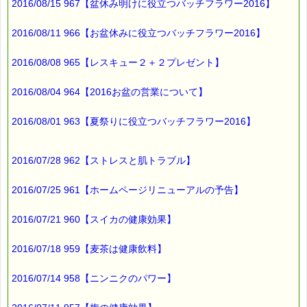
2016/08/15 967【盆休み明けに役立つバッチフラワー2016】
■ｅパスタイム通信編集長 ルコ＠千葉るみこ 編集後記
━━━━☆
2016/08/11 966【お盆休みに役立つバッチフラワー2016】
熊本近隣での
2016/08/08 965【レスキュー２＋２プレゼント】
トリートメントボトル無料進呈ですが、
避難所生活などで
2016/08/04 964【2016お盆の営業について】
ストレスを感じていらっしゃる方々に
役に立つと思います。
2016/08/01 963【夏祭りに役立つバッチフラワー2016】
是非ご活用ください。
2016/07/28 962【ストレスと肌トラブル】
詳細は下記をご覧ください
→http://www.bachflower.gr.jp/
2016/07/25 961【ホームページリニューアルの予告】
2016/07/21 960【スイカの健康効果】
最後まで読んでいただきありがとうございます。
お客様からのご投稿もお待ちしております。
2016/07/18 959【麦茶は健康飲料】
*****@pass-thyme.com
■メルマガ読者だけの eクーポン券 プレゼント
2016/07/14 958【ニンニクのパワー】
━━━━━━━━☆