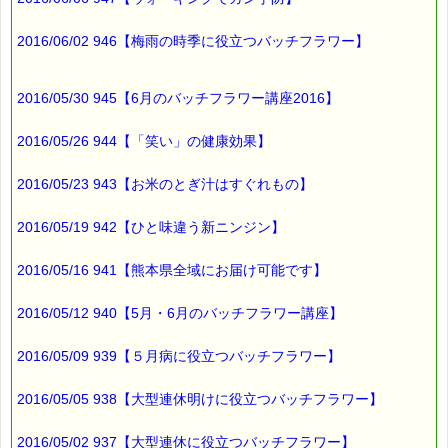
このメールマガジンのバックナンバーはこちらです
2016/06/02 946【梅雨の時季に役立つバッチフラワー】
→http://www.pass-thyme.com/special/maga_back2016.asp
購読解除はこちらからできます
→http://www.pass-thyme.com/special/mailmaga.asp
2016/05/30 945【6月のバッチフラワー講座2016】
■━━━━━━━━━━━━━━━━━━━━━━━━━━━━━━
2016/05/26 944【「笑い」の健康効果】
バッチフラワー レメディに出会えて良かった！！
と実感していただくのが私のねがいです。
───────────────────────────────
2016/05/23 943【お米のとぎ汁はすぐれもの】
バッチフラワーレメディ専門店＜ｅパスタイム＞
発行責任者：店長 千葉るみこ
2016/05/19 942【ひと味違う新ニンジン】
*****@pass-thyme.com
http://www.pass-thyme.com/
■━━━━━━━━━━━━━━━━━━━━━━━━━━━━━━
2016/05/16 941【熊本県全域にお届け可能です】
バックナンバー一覧
2016/05/12 940【5月・6月のバッチフラワー講座】
2016/05/09 939【５月病に役立つバッチフラワー】
2016/05/05 938【大型連休明けに役立つバッチフラワー】
2016/05/02 937【大型連休に役立つバッチフラワー】