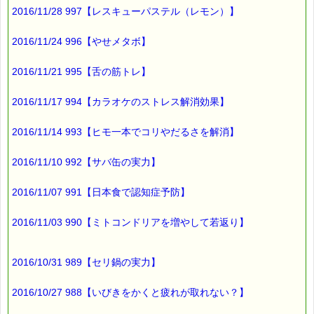
2016/11/28 997【レスキューパステル（レモン）】
今回は
全６日間の月曜コースです。
2016/11/24 996【やせメタボ】
東北地方では唯一の開催です。
2016/11/21 995【舌の筋トレ】
ご興味のある方は
是非ご検討下さい。
2016/11/17 994【カラオケのストレス解消効果】
2016/11/14 993【ヒモ一本でコリやだるさを解消】
詳しい内容は
こちらをご覧ください。
→http://www.pass-thyme.com/office/ptt1-6days.asp
2016/11/10 992【サバ缶の実力】
2016/11/07 991【日本食で認知症予防】
■仙台レスキュー体験会
2016年5月9日（月）
2016/11/03 990【ミトコンドリアを増やして若返り】
レスキューレメディと
レスキュークリーム。
2016/10/31 989【セリ鍋の実力】
こんな使い方、あんな使い方、裏ワザ、
2016/10/27 988【いびきをかくと疲れが取れない？】
いろいろお伝えします。