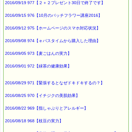
2016/09/19 977【２＋２プレゼント30日で終了です】
のお知らせでした。
2016/09/15 976【10月のバッチフラワー講座2016】
■本日のオススメ情報
━━━━━━━━━━━━━━━━━━━━☆
2016/09/12 975【ホームページのスマホ対応状況】
▼災害や事故で傷ついてしまった心のケアに役立ちます
http://www.pass-thyme.com/fit/p100.asp
2016/09/08 974【ｅパスタイムから購入した理由】
▼花粉で不快になった感情を和らげます
2016/09/05 973【麦ごはんの実力】
http://www.pass-thyme.com/fit/p005.asp
▼ストレスケアに役立つレスキューシリーズ特集ページ
2016/09/01 972【緑茶の健康効果】
http://www.pass-thyme.com/special/rescue_series.asp
2016/08/29 971【緊張するとなぜドキドキするの？】
■オススメの講座情報
━━━━━━━━━━━━━━━━━━━━☆
2016/08/25 970【イチジクの美肌効果】
▼バッチ国際教育プログラムレベル１ PTT６日間コース
→http://www.pass-thyme.com/office/ptt1-6days.asp
2016/08/22 969【指しゃぶりとアレルギー】
★ただいま募集中です（５月コース）
★Facebookにも講座情報があります。
2016/08/18 968【枝豆の実力】
→https://www.facebook.com/pass.thyme.bach.flower