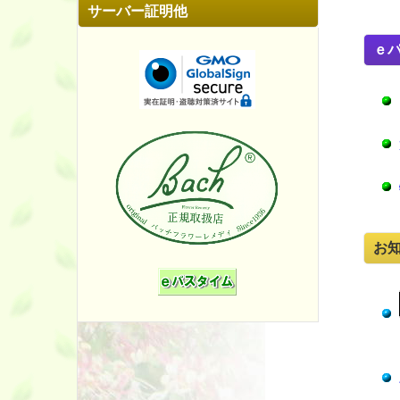
サーバー証明他
ｅ
お