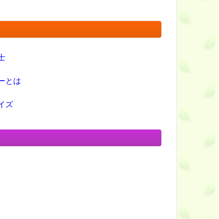
士
ーとは
イズ