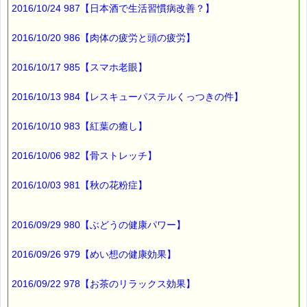
・考えすぎて眠れない時に
2016/10/24 987【日本酒で生活習慣病改善？】
→レスキューナイト
http://www.pass-thyme.com/shopping/bb043.asp
2016/10/20 986【肉体の疲労と頭の疲労】
以上、
2016/10/17 985【スマホ老眼】
受験生の親御さんに役立つ
と思われるバッチフラワーでした (^^;)
2016/10/13 984【レスキューパステルくっつきの件】
2016/10/10 983【紅葉の癒し】
ところで、
2016/10/06 982【骨ストレッチ】
肝心なのは
受験生本人ですよね
2016/10/03 981【秋の花粉症】
受験生にはこちらがお役に立ちますよー (*^_^*)
■本日のオススメ情報
2016/09/29 980【ぶどうの健康パワー】
━━━━━━━━━━━━━━━━━━━━☆
2016/09/26 979【めい想の健康効果】
▼受験生を応援しています！！
http://www.pass-thyme.com/fit/c180.asp
2016/09/22 978【お茶のリラックス効果】
▼ストレスケアに役立つレスキューシリーズ特集ページ
http://www.pass-thyme.com/special/rescue_series.asp