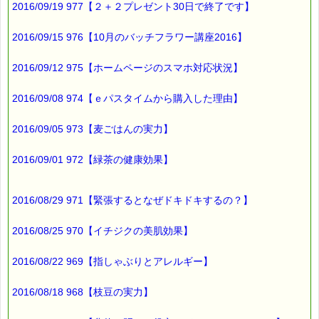
2016/09/19 977【２＋２プレゼント30日で終了です】
▼レスキュープラスロゼンジ発売記念キャンペーン
http://www.pass-thyme.com/special/event2015_lozenge.asp
2016/09/15 976【10月のバッチフラワー講座2016】
2016/09/12 975【ホームページのスマホ対応状況】
■オススメの講座情報
━━━━━━━━━━━━━━━━━━━━☆
2016/09/08 974【ｅパスタイムから購入した理由】
仙台ＰＴＴ６日間コース
→http://www.pass-thyme.com/office/ptt1-6days.asp
2016/09/05 973【麦ごはんの実力】
★Facebookにも講座情報があります。
→https://www.facebook.com/pass.thyme.bach.flower
2016/09/01 972【緑茶の健康効果】
■ｅパスタイム通信編集長 ルコ＠千葉るみこ 編集後記
2016/08/29 971【緊張するとなぜドキドキするの？】
━━━━☆
先日
2016/08/25 970【イチジクの美肌効果】
どんと祭に行ってきました。
2016/08/22 969【指しゃぶりとアレルギー】
正月飾りを焼く御神火にあたり
無病息災と家内安全を
2016/08/18 968【枝豆の実力】
祈願してきました (^^)