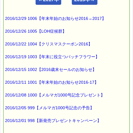
こんにちは！
2016/12/29 1006【年末年始のお知らせ2016→2017】
ｅパスタイム店長の
ルコ＠千葉るみこ （主婦、二児の母） でございます。
2016/12/26 1005【LOH症候群】
━━━━━━━━━━━━━━━━━━━━━━━━━━━━━━
2016/12/22 1004【クリスマスクーポン2016】
■ｅパスタイム通信 2016.01.18 VOL.907号
【受験生の親に役立つバッチフラワー】
━━━━━━━━━━━━━━━━━━━━━━━━━━━━━━
2016/12/19 1003【年末に役立つバッチフラワー】
我が家に受験生がいた頃は、
2016/12/15 1002【2016歳末セールのお知らせ】
受験日が近づくにつれ
先の見えない迷路に迷い込んだような
2016/12/11 1001【年末年始のお知らせ2016-17】
言いしれない不安を感じました。
2016/12/08 1000【メルマガ1000号記念プレゼント】
受験生も大変ですが、
2016/12/05 999【メルマガ1000号記念の予告】
受験生の親も
精神的な負担が大きいですよね (-_-;)
2016/12/01 998【新発売プレゼントキャンペーン】