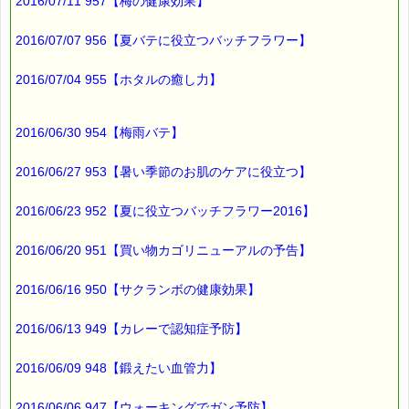
→http://www.pass-thyme.com/info/#coupon
2016/07/11 957【梅の健康効果】
∞∞∞∞∞∞∞∞∞∞∞∞∞∞∞∞∞∞∞∞∞∞∞∞∞∞∞∞∞∞∞∞∞
2016/07/07 956【夏バテに役立つバッチフラワー】
このメールはｅパスタイムをご利用（ご注文、お問い合わせ、プ
レゼント
応募など）していただいたお客様だけにお届けする限定配信メー
2016/07/04 955【ホタルの癒し力】
ルです。
割引クーポン券のプレゼントや、耳より情報をいち早くお届け致
します！
2016/06/30 954【梅雨バテ】
∞∞∞∞∞∞∞∞∞∞∞∞∞∞∞∞∞∞∞∞∞∞∞∞∞∞∞∞∞∞∞∞∞
このメールマガジンのバックナンバーはこちらです
2016/06/27 953【暑い季節のお肌のケアに役立つ】
→http://www.pass-thyme.com/special/maga_back2016.asp
2016/06/23 952【夏に役立つバッチフラワー2016】
購読解除はこちらからできます
→http://www.pass-thyme.com/special/mailmaga.asp
2016/06/20 951【買い物カゴリニューアルの予告】
■━━━━━━━━━━━━━━━━━━━━━━━━━━━━━━
バッチフラワー レメディに出会えて良かった！！
2016/06/16 950【サクランボの健康効果】
と実感していただくのが私のねがいです。
───────────────────────────────
バッチフラワーレメディ専門店＜ｅパスタイム＞
2016/06/13 949【カレーで認知症予防】
発行責任者：店長 千葉るみこ
*****@pass-thyme.com
2016/06/09 948【鍛えたい血管力】
http://www.pass-thyme.com/
■━━━━━━━━━━━━━━━━━━━━━━━━━━━━━━
バックナンバー一覧
2016/06/06 947【ウォーキングでガン予防】