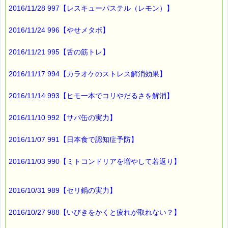
そこで、
2016/11/28 997【レスキューパステル（レモン）】
受験生の子を持つ
親御さんに役立つバッチフラワーをご紹介します。
2016/11/24 996【やせメタボ】
2016/11/21 995【舌の筋トレ】
・受験に対する不安
→ミムラス
http://www.pass-thyme.com/shopping/bb020.asp
2016/11/17 994【カラオケのストレス解消効果】
・受験のことが頭から離れない
2016/11/14 993【ヒモ一本でコリやだるさを解消】
→ホワイトチェストナット
http://www.pass-thyme.com/shopping/bb035.asp
2016/11/10 992【サバ缶の実力】
・過度に心配してしまう
→レッドチェストナット
2016/11/07 991【日本食で認知症予防】
http://www.pass-thyme.com/shopping/bb025.asp
・受験のことを考えすぎて精神的に参っている
2016/11/03 990【ミトコンドリアを増やして若返り】
→ホーンビーム
http://www.pass-thyme.com/shopping/bb017.asp
2016/10/31 989【セリ鍋の実力】
・あらゆるストレスやプレッシャーに
→レスキューレメディ
http://www.pass-thyme.com/shopping/bb039.asp
2016/10/27 988【いびきをかくと疲れが取れない？】