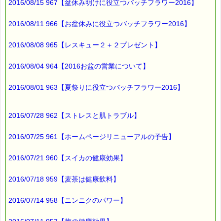
2016/08/15 967【盆休み明けに役立つバッチフラワー2016】
最後まで読んでいただきありがとうございます。
2016/08/11 966【お盆休みに役立つバッチフラワー2016】
お客様からのご投稿もお待ちしております。
*****@pass-thyme.com
2016/08/08 965【レスキュー２＋２プレゼント】
■メルマガ読者だけの eクーポン券 プレゼント
━━━━━━━━☆
2016/08/04 964【2016お盆の営業について】
★★★★★★★★★★★★★★★★★★★★★★★★★★★★★★
ｅクーポン：****-******
2016/08/01 963【夏祭りに役立つバッチフラワー2016】
有効期限 ：2016/01/25(月)まで
タイプ ：くじタイプ
───────────────────────────────
2016/07/28 962【ストレスと肌トラブル】
バッチフラワーレメディ・レスキュークリーム１本当毎に
200円（1等）～50円（3等）の範囲内で割引きになります。
2016/07/25 961【ホームページリニューアルの予告】
割引き金額は、買い物カゴで内容確認する際に決定します。
当たる確率は（1等：5% 2等：10% 3等：85%）です。
2016/07/21 960【スイカの健康効果】
※バッチフラワー関連商品・関連書籍、セット商品は対象外で
す。
2016/07/18 959【麦茶は健康飲料】
※単品でも「こころ・サポート」などの割引き商品は対象外で
す。
※1度のご購入につき1枚しかご利用いただけません。
2016/07/14 958【ニンニクのパワー】
※携帯サイトではご利用いただけません。
詳しくは下記サイトをご覧ください。