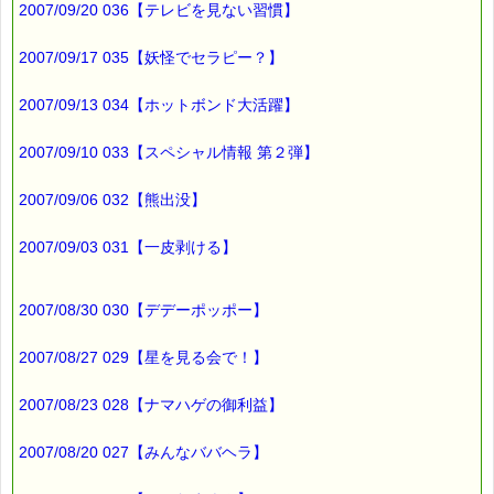
2007/09/20 036【テレビを見ない習慣】
驚きです。
ゲームで遊んだだけで
これほどの情報を植えつけてしまうなんて、
2007/09/17 035【妖怪でセラピー？】
スマートグローブ、恐るべし・・・・
2007/09/13 034【ホットボンド大活躍】
今年のクリスマスプレゼントに
2007/09/10 033【スペシャル情報 第２弾】
どうですか？
2007/09/06 032【熊出没】
だけど、私の主婦感覚では、
お値段がちょっと高いのが玉にキズです (*^_^*)
2007/09/03 031【一皮剥ける】
メーカーさんの自信の表れかも知れませんが・・・・
2007/08/30 030【デデーポッポー】
2007/08/27 029【星を見る会で！】
自信、といえば、
2007/08/23 028【ナマハゲの御利益】
自分に自信があるため、
他の人の意見を無視してしまう人いませんか？
2007/08/20 027【みんなババヘラ】
そんな人には、これが役に立ちますよ！！