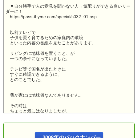
▼自分勝手で人の意見を聞かない人→気配りができる良いリー
ダーに！
https://pass-thyme.com/special/s032_01.asp
以前テレビで
子供を賢く育てるための家庭内の環境
といった内容の番組を見たことがあります。
リビングに地球儀を置くこと、が
一つの条件になっていました。
テレビ等で国名が出たときに
すぐに確認できるように、
とのことでした。
我が家には地球儀なんてありません。
その時は
ちょっと気にはなりましたが、
特に買おうとまでは思いませんでした。
それが、最近
←2008年のバックナンバー
ひょんな事から手に入ったんです (*^_^*)