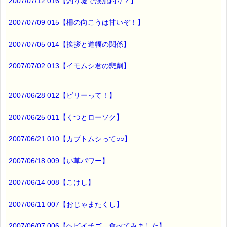
2007/07/12 016【釣り堀で渓流釣り？】
ところで、
スマートグローブの値段を調べてみました。
2007/07/09 015【柵の向こうは甘いぞ！】
（１）学研：26,460 円
http://shop.gakken.co.jp/shop/order/k_ok/goodsdisp.asp?
2007/07/05 014【挨拶と道幅の関係】
code=6600001238
2007/07/02 013【イモムシ君の悲劇】
（２）Amazon：21,168 円
http://www.amazon.co.jp/exec/obidos/ASIN/B000R1JIH8/
（３）トイザらス：19,999円
2007/06/28 012【ビリーって！】
http://ipqwww.shufoo.net/www2/toysrus/2007_s_christmas/index.htm
2007/06/25 011【くつとローソク】
（29ページ目）
2007/06/21 010【カブトムシって○○】
結構ちがうんですね (*^_^*)
2007/06/18 009【い草パワー】
最後まで読んでいただきありがとうございます。
お客様からのご投稿もお待ちしています。
2007/06/14 008【こけし】
*****@pass-thyme.com
2007/06/11 007【おじゃまたくし】
■メルマガ読者だけの eクーポン券 プレゼント
━━━━━━━━☆
2007/06/07 006【ヘビイチゴ、食べてみました】