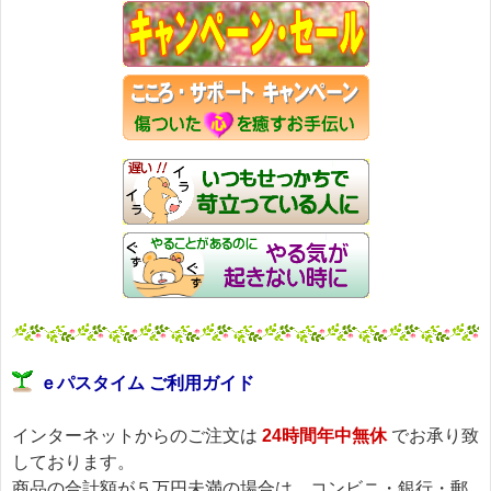
このメールマガジンのバックナンバーはこちらです
→https://pass-thyme.com/special/maga_back.asp
購読解除はこちらからできます
→https://pass-thyme.com/special/mailmaga.asp
■━━━━━━━━━━━━━━━━━━━━━━━━━━━━━━
バッチフラワー レメディに出会えて良かった！！
と実感していただくのが私のねがいです。
───────────────────────────────
バッチフラワーレメディ専門店＜ｅパスタイム＞
発行責任者：店長 千葉るみこ
*****@pass-thyme.com
https://pass-thyme.com/
■━━━━━━━━━━━━━━━━━━━━━━━━━━━━━━
バックナンバー一覧
ｅパスタイム ご利用ガイド
インターネットからのご注文は
24時間年中無休
でお承り致
しております。
商品の合計額が５万円未満の場合は、コンビニ・銀行・郵