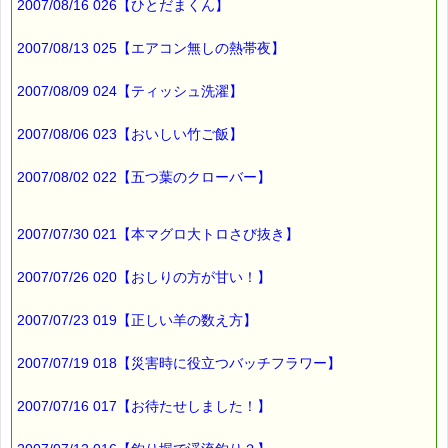
2007/08/16 026【ひとだまくん】
■本日のオススメ情報
━━━━━━━━━━━━━━━━━━━━☆
2007/08/13 025【エアコン無しの熱帯夜】
▼自分勝手で人の意見を聞かない人→気配りができる良いリー
2007/08/09 024【ティッシュ洗濯】
ダーに！
https://pass-thyme.com/special/s032_01.asp
2007/08/06 023【おいしい竹ご飯】
▼迷ってばかりでなかなか決断できない事ありませんか？
https://pass-thyme.com/special/s028_01.asp
2007/08/02 022【五つ葉のクローバー】
▼過去のオススメ情報
2007/07/30 021【本マグロ大トロさび抜き】
https://pass-thyme.com/shopping/1oshi.asp
2007/07/26 020【おしりの方が甘い！】
■ｅパスタイム通信編集長 ルコ＠千葉るみこ 編集後記
━━━━☆
2007/07/23 019【正しい羊の数え方】
2007/07/19 018【災害時に役立つバッチフラワー】
雪虫を見ました。
今年は、雪虫を見る前に
2007/07/16 017【お待たせしました！】
積雪を見ました。
これも異常気象の一種でしょうか？？