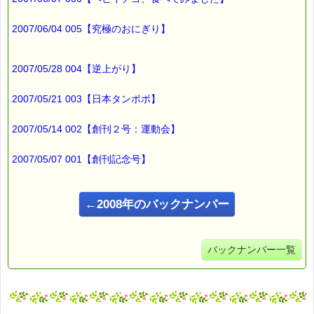
★★★★★★★★★★★★★★★★★★★★★★★★★★★★★★
2007/06/04 005【究極のおにぎり】
ｅクーポン：****-******
有効期限 ：2007/12/06(木)まで
タイプ ：くじタイプ
───────────────────────────────
2007/05/28 004【逆上がり】
バッチフラワーレメディ・レスキュークリーム１本当毎に
200円（1等）～50円（3等）の範囲内で割引きになります。
2007/05/21 003【日本タンポポ】
割引き金額は、買い物カゴで内容確認する際に決定します。
当たる確率は（1等：5% 2等：10% 3等：85%）です。
2007/05/14 002【創刊２号：運動会】
※バッチフラワー関連商品・関連書籍、セット商品は対象外で
す。
2007/05/07 001【創刊記念号】
※1度のご購入につき1枚しかご利用いただけません。
詳しくは下記サイトをご覧ください。
→https://pass-thyme.com/info/#coupon
←2008年のバックナンバー
∞∞∞∞∞∞∞∞∞∞∞∞∞∞∞∞∞∞∞∞∞∞∞∞∞∞∞∞∞∞∞∞∞
このメールはｅパスタイムをご利用（ご注文、お問い合わせ、プ
レゼント
応募など）していただいたお客様だけにお届けする限定配信メー
バックナンバー一覧
ルです。
割引クーポン券のプレゼントや、耳より情報をいち早くお届け致
します！
∞∞∞∞∞∞∞∞∞∞∞∞∞∞∞∞∞∞∞∞∞∞∞∞∞∞∞∞∞∞∞∞∞