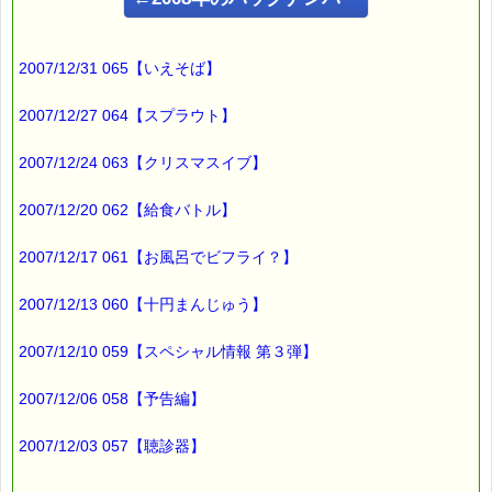
そしたら、その地球儀
普通の地球儀とはかなりちがうんです。
2007/12/31 065【いえそば】
なんと
2007/12/27 064【スプラウト】
しゃべるんです (°∇°;)
2007/12/24 063【クリスマスイブ】
こんにちは！
2007/12/20 062【給食バトル】
ｅパスタイム店長の
2007/12/17 061【お風呂でビフライ？】
ルコ＠千葉るみこ （主婦、二児の母） でございます。
━━━━━━━━━━━━━━━━━━━━━━━━━━━━━━
2007/12/13 060【十円まんじゅう】
■ｅパスタイム通信 2007.11.29 VOL.056号
【しゃべる地球儀】
━━━━━━━━━━━━━━━━━━━━━━━━━━━━━━
2007/12/10 059【スペシャル情報 第３弾】
2007/12/06 058【予告編】
どんな地球儀かというと、
地球儀にタッチペンが付いていて、
2007/12/03 057【聴診器】
そのタッチペンで地球儀のどこかをタッチすると
タッチした国の様々な情報を