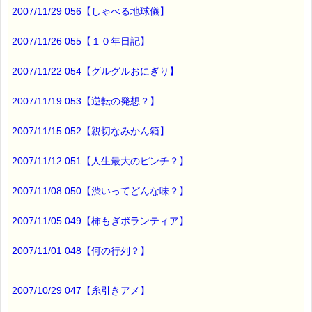
地球儀（またはタッチペン）がしゃべるんです。
2007/11/29 056【しゃべる地球儀】
さらに、
国や都市探し等のクイズも付いていて、
2007/11/26 055【１０年日記】
結構面白いんです (*^_^*)
2007/11/22 054【グルグルおにぎり】
しかも、
2007/11/19 053【逆転の発想？】
設定した年代でしゃべる内容が変わったり、
インターネットで情報を更新できる優れものです。
2007/11/15 052【親切なみかん箱】
学研：スマートグローブ
http://shop.gakken.co.jp/shop/order/k_ok/goodsdisp.asp?
2007/11/12 051【人生最大のピンチ？】
code=6600001238
2007/11/08 050【渋いってどんな味？】
機能紹介ムービー
http://lstg.gakken.co.jp/movie/movie.html
2007/11/05 049【柿もぎボランティア】
この地球儀が我が家に届いてから、
2007/11/01 048【何の行列？】
ほぼ毎日、
子どもたちがクイズで遊んでます。
何時まで続くかは疑問ですが・・・・
2007/10/29 047【糸引きアメ】