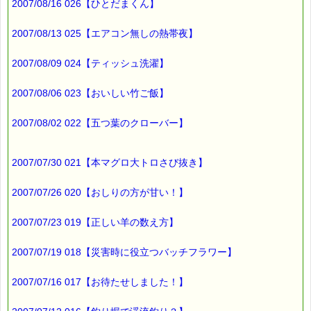
2007/08/16 026【ひとだまくん】
■本日のオススメ情報
━━━━━━━━━━━━━━━━━━━━☆
2007/08/13 025【エアコン無しの熱帯夜】
▼自分に汚れを感じたり容姿がイヤな人へ、自分を好きになる
2007/08/09 024【ティッシュ洗濯】
よう手助けします
https://pass-thyme.com/special/s010_01.asp
2007/08/06 023【おいしい竹ご飯】
▼ボーっとして、集中力に欠ける人も、地に足が着くようにな
れます
2007/08/02 022【五つ葉のクローバー】
https://pass-thyme.com/special/s009_01.asp
2007/07/30 021【本マグロ大トロさび抜き】
▼残り２セット！！ ★メルマガ読者だけ フルセット 24% off
http*://www.pass-thyme.com/special/***********
2007/07/26 020【おしりの方が甘い！】
▼過去のオススメ情報
2007/07/23 019【正しい羊の数え方】
https://pass-thyme.com/shopping/1oshi.asp
2007/07/19 018【災害時に役立つバッチフラワー】
■ｅパスタイム通信編集長 ルコ＠千葉るみこ 編集後記
━━━━☆
2007/07/16 017【お待たせしました！】