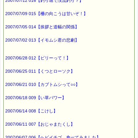
先日
2007/07/12 016【釣り堀で渓流釣り？】
テレビで「ハリガネムシ」を
見ました。
2007/07/09 015【柵の向こうは甘いぞ！】
つい先日生まれて初めて見たモノが
数日後にテレビで見るなんて・・・
2007/07/05 014【挨拶と道幅の関係】
なんという偶然でしょう！
2007/07/02 013【イモムシ君の悲劇】
でも、これって
私の意識の中に「ハリガネムシ」が
無かったから今まで気付かなかった
2007/06/28 012【ビリーって！】
とも言えますね。
2007/06/25 011【くつとローソク】
そのときの感情に働きかける
バッチフラワーの作用と同じ理屈ですね (*^_^*)
2007/06/21 010【カブトムシって○○】
最後まで読んでいただきありがとうございます。
2007/06/18 009【い草パワー】
お客様からのご投稿もお待ちしています。
*****@pass-thyme.com
2007/06/14 008【こけし】
■メルマガ読者だけの eクーポン券 プレゼント
2007/06/11 007【おじゃまたくし】
━━━━━━━━☆
★★★★★★★★★★★★★★★★★★★★★★★★★★★★★★
2007/06/07 006【ヘビイチゴ、食べてみました】