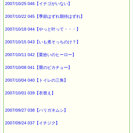
なんと なんと なんと
2007/10/25 046【イナゴがいない】
つぶれた
2007/10/22 045【季節はずれ期待はずれ】
小さなカマドウマの中から
2007/10/18 044【やっと叶って・・・】
ニョロニョロしたものが
出ているではありませんか！！
2007/10/15 043【いも煮そっちのけ？】
2007/10/11 042【栗拾いのヒーロー】
体長 3cm くらいの虫から
20cm 程の細長い虫が出てきました。
2007/10/08 041【畳のピカチュー】
ウェ～ きもちわるぅ (|||_|||)
2007/10/04 040【トイレの三角】
でも、
2007/10/01 039【衣替え】
珍しいと思ったので、
2007/09/27 038【ハリガネムシ】
ビデオカメラを取りに戻り
撮影しました。
2007/09/24 037【イチジク】
あとで調べたら、