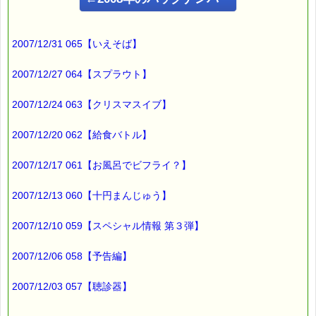
今回のは
ちょっと違います。
2007/12/31 065【いえそば】
どちらかと言えば
2007/12/27 064【スプラウト】
恐い です ＼(>o<)／
2007/12/24 063【クリスマスイブ】
こんにちは！
2007/12/20 062【給食バトル】
ｅパスタイム店長の
2007/12/17 061【お風呂でビフライ？】
ルコ＠千葉るみこ （主婦、二児の母） でございます。
━━━━━━━━━━━━━━━━━━━━━━━━━━━━━━
2007/12/13 060【十円まんじゅう】
■ｅパスタイム通信 2007.09.27 VOL.038号
【ハリガネムシ】
━━━━━━━━━━━━━━━━━━━━━━━━━━━━━━
2007/12/10 059【スペシャル情報 第３弾】
2007/12/06 058【予告編】
その日は
とても良い天気で、
2007/12/03 057【聴診器】
気持ちよく
ウォーキングできました。