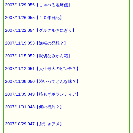
2007/11/29 056【しゃべる地球儀】
その帰り道
家の前まで来たときです。
2007/11/26 055【１０年日記】
2007/11/22 054【グルグルおにぎり】
道路の真ん中で
なにやら動いています。
2007/11/19 053【逆転の発想？】
よく見ると、
2007/11/15 052【親切なみかん箱】
車にひかれたらしい
2007/11/12 051【人生最大のピンチ？】
カマドウマ
2007/11/08 050【渋いってどんな味？】
http://www.fuji.sakura.ne.jp/~shin/diary/0008/kamadouma.jpg
2007/11/05 049【柿もぎボランティア】
が横たわっていました。
2007/11/01 048【何の行列？】
これだけでも十分に
気持ち悪いんですが・・・(>o<)
2007/10/29 047【糸引きアメ】