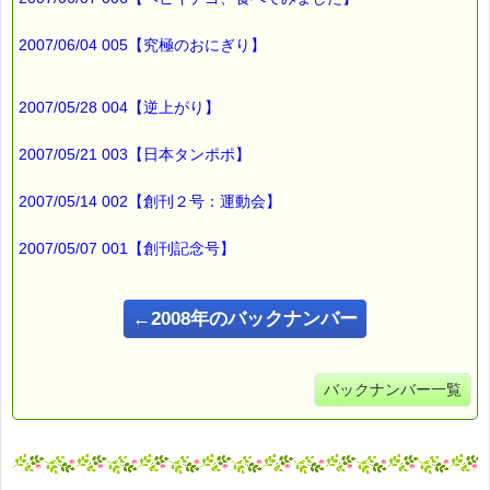
ｅクーポン：****-******
有効期限 ：2007/10/04(木)まで
2007/06/04 005【究極のおにぎり】
タイプ ：くじタイプ
───────────────────────────────
バッチフラワーレメディ・レスキュークリーム１本当毎に
200円（1等）～50円（3等）の範囲内で割引きになります。
2007/05/28 004【逆上がり】
割引き金額は、買い物カゴで内容確認する際に決定します。
当たる確率は（1等：5% 2等：10% 3等：85%）です。
2007/05/21 003【日本タンポポ】
※バッチフラワー関連商品・関連書籍、セット商品は対象外で
す。
2007/05/14 002【創刊２号：運動会】
※1度のご購入につき1枚しかご利用いただけません。
詳しくは下記サイトをご覧ください。
2007/05/07 001【創刊記念号】
→https://pass-thyme.com/info/#coupon
∞∞∞∞∞∞∞∞∞∞∞∞∞∞∞∞∞∞∞∞∞∞∞∞∞∞∞∞∞∞∞∞∞
←2008年のバックナンバー
このメールはｅパスタイムをご利用（ご注文、お問い合わせ、プ
レゼント
応募など）していただいたお客様だけにお届けする限定配信メー
ルです。
バックナンバー一覧
割引クーポン券のプレゼントや、耳より情報をいち早くお届け致
します！
∞∞∞∞∞∞∞∞∞∞∞∞∞∞∞∞∞∞∞∞∞∞∞∞∞∞∞∞∞∞∞∞∞
このメールマガジンのバックナンバーはこちらです