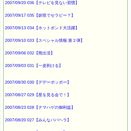
2007/09/20 036【テレビを見ない習慣】
カマキリなどに寄生する
「ハリガネムシ」らしい
2007/09/17 035【妖怪でセラピー？】
ということが分かりました。
2007/09/13 034【ホットボンド大活躍】
小学生の子どもは
他でも見たことがあると言ってましたので、
2007/09/10 033【スペシャル情報 第２弾】
それほど珍しいものではないようですが・・・
2007/09/06 032【熊出没】
そのときの動画と写真です（気持ち悪いです）
https://pass-thyme.com/special/_data/038.html
2007/09/03 031【一皮剥ける】
しかし、
2007/08/30 030【デデーポッポー】
世の中にはいろんな
生きものがいるもんですねぇ (*^_^*)
2007/08/27 029【星を見る会で！】
虫嫌いの方には
2007/08/23 028【ナマハゲの御利益】
不快な話題でしたね m(_ _)m
2007/08/20 027【みんなババヘラ】
不快感な思いをした方には、これが役に立つかもしれません