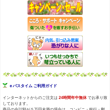
→https://pass-thyme.com/special/maga_back.asp
購読解除はこちらからできます
→https://pass-thyme.com/special/mailmaga.asp
■━━━━━━━━━━━━━━━━━━━━━━━━━━━━━━
バッチフラワー レメディに出会えて良かった！！
と実感していただくのが私のねがいです。
───────────────────────────────
バッチフラワーレメディ専門店＜ｅパスタイム＞
発行責任者：店長 千葉るみこ
*****@pass-thyme.com
https://pass-thyme.com/
■━━━━━━━━━━━━━━━━━━━━━━━━━━━━━━
バックナンバー一覧
ｅパスタイム ご利用ガイド
インターネットからのご注文は
24時間年中無休
でお承り致
しております。
商品の合計額が５万円未満の場合は、コンビニ・銀行・郵