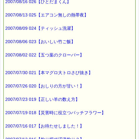
2007/08/16 026【ひとだまくん】
過去の記憶が美化されることありますよね。
15年以上も前の社員旅行、
2007/08/13 025【エアコン無しの熱帯夜】
その時の楽しかった気持ちが
ヤシの実ジュースの味にプラスされ、
2007/08/09 024【ティッシュ洗濯】
「とってもおいしい」と記憶されたのかも知れませんね (*^_^*)
2007/08/06 023【おいしい竹ご飯】
ところで
昔はよかったなぁ・・・・と
2007/08/02 022【五つ葉のクローバー】
過去の思い出に浸り、
現実から逃避してしまうことありませんか？
2007/07/30 021【本マグロ大トロさび抜き】
そんな方には、これが役に立ちますよ！
2007/07/26 020【おしりの方が甘い！】
■本日のオススメ情報
━━━━━━━━━━━━━━━━━━━━☆
2007/07/23 019【正しい羊の数え方】
▼過去の事が忘れられない方も、過去にとらわれずに過ごせる
2007/07/19 018【災害時に役立つバッチフラワー】
ようになれます
https://pass-thyme.com/special/s016_01.asp
2007/07/16 017【お待たせしました！】
▼嫉妬深く執念深い人、憎しみや妬みの心を癒します。