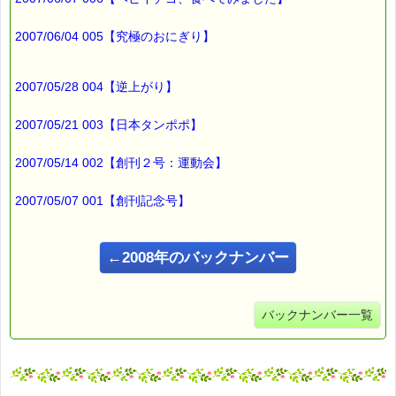
最後まで読んでいただきありがとうございます。
お客様からのご投稿もお待ちしています。
2007/06/04 005【究極のおにぎり】
*****@pass-thyme.com
■メルマガ読者だけの eクーポン券 プレゼント
2007/05/28 004【逆上がり】
━━━━━━━━☆
2007/05/21 003【日本タンポポ】
★★★★★★★★★★★★★★★★★★★★★★★★★★★★★★
ｅクーポン：****-******
有効期限 ：2007/10/29(月)まで
2007/05/14 002【創刊２号：運動会】
タイプ ：くじタイプ
───────────────────────────────
2007/05/07 001【創刊記念号】
バッチフラワーレメディ・レスキュークリーム１本当毎に
200円（1等）～50円（3等）の範囲内で割引きになります。
割引き金額は、買い物カゴで内容確認する際に決定します。
当たる確率は（1等：5% 2等：10% 3等：85%）です。
←2008年のバックナンバー
※バッチフラワー関連商品・関連書籍、セット商品は対象外で
す。
※1度のご購入につき1枚しかご利用いただけません。
バックナンバー一覧
詳しくは下記サイトをご覧ください。
→https://pass-thyme.com/info/#coupon
∞∞∞∞∞∞∞∞∞∞∞∞∞∞∞∞∞∞∞∞∞∞∞∞∞∞∞∞∞∞∞∞∞