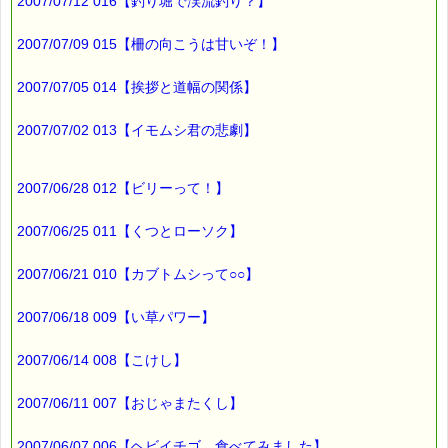
https://pass-thyme.com/special/s015_01.asp
2007/07/12 016【釣り堀で渓流釣り？】
2007/07/09 015【柵の向こうは甘いぞ！】
▼過去のオススメ情報
https://pass-thyme.com/shopping/1oshi.asp
2007/07/05 014【挨拶と道幅の関係】
■ｅパスタイム通信編集長 ルコ＠千葉るみこ 編集後記
2007/07/02 013【イモムシ君の悲劇】
━━━━☆
前回に引き続き
スパリゾートハワイアンズ
2007/06/28 012【ビリーって！】
http://www.hawaiians.co.jp/
2007/06/25 011【くつとローソク】
での話題でした。
ちなみに
2007/06/21 010【カブトムシって○○】
ハワイアンズで売られていた
ヤシの実ジュースのお値段は、
2007/06/18 009【い草パワー】
１個 1,250円 でした。
2007/06/14 008【こけし】
売ってる場所がスーパーだったら
2007/06/11 007【おじゃまたくし】
絶対に買わないですね (*^_^*)
2007/06/07 006【ヘビイチゴ、食べてみました】