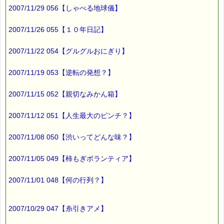
2007/11/29 056【しゃべる地球儀】
15年以上も前の
かすかな記憶にある「ヤシの実ジュース」
2007/11/26 055【１０年日記】
それが、
2007/11/22 054【グルグルおにぎり】
ハワイアンズにあったんです！！
2007/11/19 053【逆転の発想？】
で、
早速注文したら、
2007/11/15 052【親切なみかん箱】
店員さんが、妙なことを聞いてきました。
2007/11/12 051【人生最大のピンチ？】
「夏の飲み物なんですが、よろしいですか？」
2007/11/08 050【渋いってどんな味？】
このときは、
どういう意味かよく分からなかったんですが、
2007/11/05 049【柿もぎボランティア】
「ハイ」と答え、
2007/11/01 048【何の行列？】
ヤシの実ジュースをゲットしました (^_^)v
最初に飲んだのは
2007/10/29 047【糸引きアメ】
子どもたちでした。