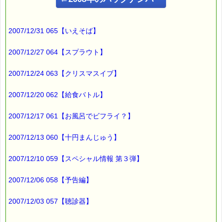
と聞かれても、
2007/12/31 065【いえそば】
はっきりと答えられません。
2007/12/27 064【スプラウト】
さて、
前回のメルマガで
2007/12/24 063【クリスマスイブ】
ハワイアンズを話題にしましたが、
2007/12/20 062【給食バトル】
そのハワイアンズに
あったんです！！
2007/12/17 061【お風呂でビフライ？】
2007/12/13 060【十円まんじゅう】
こんにちは！
ｅパスタイム店長の
2007/12/10 059【スペシャル情報 第３弾】
ルコ＠千葉るみこ （主婦、二児の母） でございます。
2007/12/06 058【予告編】
━━━━━━━━━━━━━━━━━━━━━━━━━━━━━━
■ｅパスタイム通信 2007.10.22 VOL.045号
【季節はずれ期待はずれ】
2007/12/03 057【聴診器】
━━━━━━━━━━━━━━━━━━━━━━━━━━━━━━