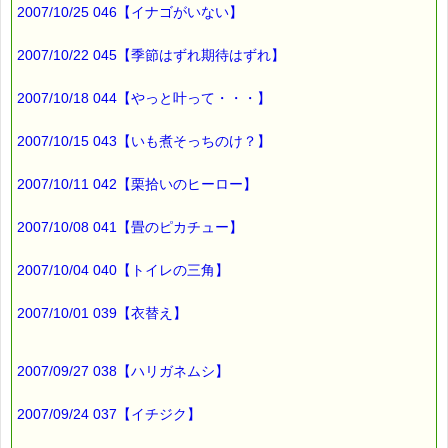
2007/10/25 046【イナゴがいない】
「どう、おいしい？」
2007/10/22 045【季節はずれ期待はずれ】
と聞くと、
2007/10/18 044【やっと叶って・・・】
「おいしくない」
2007/10/15 043【いも煮そっちのけ？】
2007/10/11 042【栗拾いのヒーロー】
と返ってきました。
2007/10/08 041【畳のピカチュー】
そんなはずはないと思い、
飲んでみると、
2007/10/04 040【トイレの三角】
・・・・・
思ったほどおいしくありません （＋ｏ＋）
2007/10/01 039【衣替え】
かすかに甘いんですが、
スポーツドリンクを薄めたような味です。
2007/09/27 038【ハリガネムシ】
私の記憶では、
もっとおいしかったはず・・・
2007/09/24 037【イチジク】