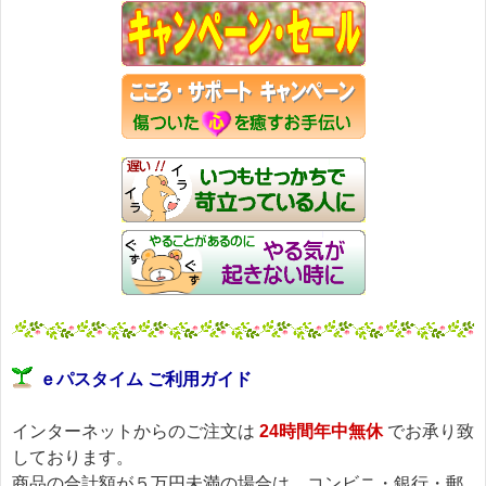
このメールはｅパスタイムをご利用（ご注文、お問い合わせ、プ
レゼント
応募など）していただいたお客様だけにお届けする限定配信メー
ルです。
割引クーポン券のプレゼントや、耳より情報をいち早くお届け致
します！
∞∞∞∞∞∞∞∞∞∞∞∞∞∞∞∞∞∞∞∞∞∞∞∞∞∞∞∞∞∞∞∞∞
このメールマガジンのバックナンバーはこちらです
→https://pass-thyme.com/special/maga_back.asp
購読解除はこちらからできます
→https://pass-thyme.com/special/mailmaga.asp
■━━━━━━━━━━━━━━━━━━━━━━━━━━━━━━
バッチフラワー レメディに出会えて良かった！！
と実感していただくのが私のねがいです。
───────────────────────────────
バッチフラワーレメディ専門店＜ｅパスタイム＞
発行責任者：店長 千葉るみこ
*****@pass-thyme.com
ｅパスタイム ご利用ガイド
https://pass-thyme.com/
■━━━━━━━━━━━━━━━━━━━━━━━━━━━━━━
インターネットからのご注文は
24時間年中無休
でお承り致
バックナンバー一覧
しております。
商品の合計額が５万円未満の場合は、コンビニ・銀行・郵