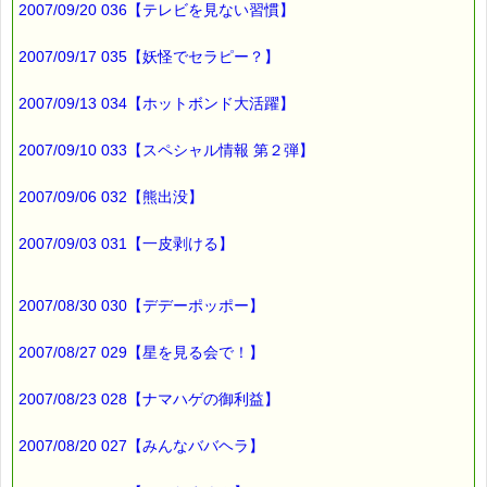
2007/09/20 036【テレビを見ない習慣】
ここで、
店員さんの言葉を思い出しました。
2007/09/17 035【妖怪でセラピー？】
「夏の飲み物なんですが、よろしいですか？」
2007/09/13 034【ホットボンド大活躍】
これって、
2007/09/10 033【スペシャル情報 第２弾】
「今は秋（時期はずれ）なので、おいしくありませんけど
よろしいですか？」
2007/09/06 032【熊出没】
という意味だったのね o( _ _ )o
2007/09/03 031【一皮剥ける】
でも、
2007/08/30 030【デデーポッポー】
夏にはもっとおいしいのかしら？
ちょっと疑問がのこります・・・・
2007/08/27 029【星を見る会で！】
なにはともあれ、
2007/08/23 028【ナマハゲの御利益】
その時の写真です
https://pass-thyme.com/special/_data/045.html
2007/08/20 027【みんなババヘラ】
そういえば、