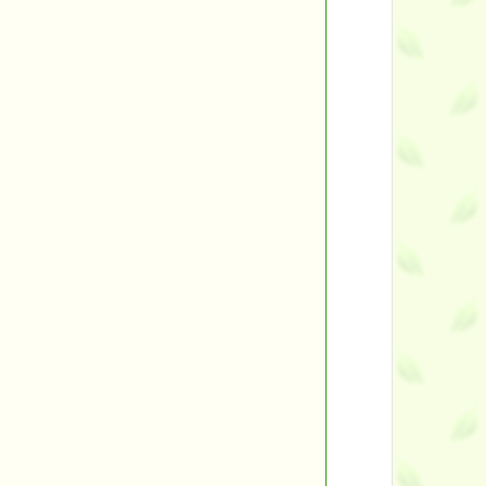
ント
す。
す！
■