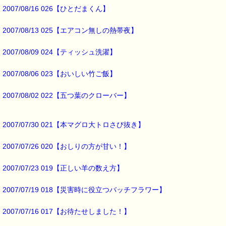
2007/08/16 026【ひとだまくん】
実は、
2007/08/13 025【エアコン無しの熱帯夜】
１０年日記
注文しちゃいました (*^_^*)
2007/08/09 024【ティッシュ洗濯】
ちょっと高かったんですが、
無駄にならないよう頑張って
2007/08/06 023【おいしい竹ご飯】
続けたいと思います。
2007/08/02 022【五つ葉のクローバー】
最後まで読んでいただきありがとうございます。
お客様からのご投稿もお待ちしています。
*****@pass-thyme.com
2007/07/30 021【本マグロ大トロさび抜き】
■メルマガ読者だけの eクーポン券 プレゼント ━━━━━━━━☆
2007/07/26 020【おしりの方が甘い！】
★★★★★★★★★★★★★★★★★★★★★★★★★★★★★★★
2007/07/23 019【正しい羊の数え方】
ｅクーポン：****-******
有効期限 ：2007/12/03(月)まで
タイプ ：くじタイプ
2007/07/19 018【災害時に役立つバッチフラワー】
───────────────────────────────
バッチフラワーレメディ・レスキュークリーム１本当毎に
2007/07/16 017【お待たせしました！】
200円（1等）～50円（3等）の範囲内で割引きになります。
割引き金額は、買い物カゴで内容確認する際に決定します。