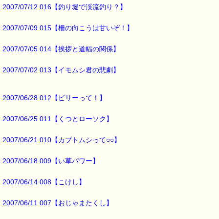
当たる確率は（1等：5% 2等：10% 3等：85%）です。
2007/07/12 016【釣り堀で渓流釣り？】
※バッチフラワー関連商品・関連書籍、セット商品は対象外です。
2007/07/09 015【柵の向こうは甘いぞ！】
※1度のご購入につき1枚しかご利用いただけません。
詳しくは下記サイトをご覧ください。
→https://pass-thyme.com/info/#coupon
2007/07/05 014【挨拶と道幅の関係】
∞∞∞∞∞∞∞∞∞∞∞∞∞∞∞∞∞∞∞∞∞∞∞∞∞∞∞∞∞∞∞∞∞
2007/07/02 013【イモムシ君の悲劇】
このメールはｅパスタイムをご利用（ご注文、お問い合わせ、プレゼ
応募など）していただいたお客様だけにお届けする限定配信メールで
割引クーポン券のプレゼントや、耳より情報をいち早くお届け致しま
∞∞∞∞∞∞∞∞∞∞∞∞∞∞∞∞∞∞∞∞∞∞∞∞∞∞∞∞∞∞∞∞∞
2007/06/28 012【ビリーって！】
このメールマガジンのバックナンバーはこちらです
2007/06/25 011【くつとローソク】
→https://pass-thyme.com/special/maga_back.asp
購読解除はこちらからできます
2007/06/21 010【カブトムシって○○】
→https://pass-thyme.com/special/mailmaga.asp
2007/06/18 009【い草パワー】
■━━━━━━━━━━━━━━━━━━━━━━━━━━━━━━━
バッチフラワー レメディに出会えて良かった！！
と実感していただくのが私のねがいです。
2007/06/14 008【こけし】
───────────────────────────────
バッチフラワーレメディ専門店＜ｅパスタイム＞
2007/06/11 007【おじゃまたくし】
発行責任者：店長 千葉るみこ
*****@pass-thyme.com