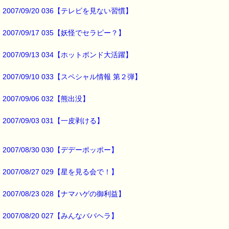
2007/09/20 036【テレビを見ない習慣】
自信あり、といえば、
2007/09/17 035【妖怪でセラピー？】
自分に自信があるため、
他の人の意見を無視してしまうことありませんか？
2007/09/13 034【ホットボンド大活躍】
2007/09/10 033【スペシャル情報 第２弾】
そんなときには、これが役に立ちますよ！！
2007/09/06 032【熊出没】
■本日のオススメ情報 ━━━━━━━━━━━━━━━━━━━━☆
2007/09/03 031【一皮剥ける】
▼自分勝手で人の意見を聞かない人→気配りができる良いリーダー
https://pass-thyme.com/special/s032_01.asp
2007/08/30 030【デデーポッポー】
▼迷ってばかりでなかなか決断できない事ありませんか？
https://pass-thyme.com/special/s028_01.asp
2007/08/27 029【星を見る会で！】
▼過去のオススメ情報
2007/08/23 028【ナマハゲの御利益】
https://pass-thyme.com/shopping/1oshi.asp
2007/08/20 027【みんなババヘラ】
■ｅパスタイム通信編集長 ルコ＠千葉るみこ 編集後記 ━━━━☆