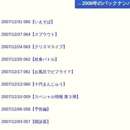
←2008年のバックナン
こんな私でも、簡単に
１０年前のことまで思い出せる
方法を教えてもらったんです。
2007/12/31 065【いえそば】
2007/12/27 064【スプラウト】
こんにちは！
ｅパスタイム店長の
2007/12/24 063【クリスマスイブ】
ルコ＠千葉るみこ （主婦、二児の母） でございます。
2007/12/20 062【給食バトル】
━━━━━━━━━━━━━━━━━━━━━━━━━━━━━━━
■ｅパスタイム通信 2007.11.26 VOL.055号
【１０年日記】
2007/12/17 061【お風呂でビフライ？】
━━━━━━━━━━━━━━━━━━━━━━━━━━━━━━━
2007/12/13 060【十円まんじゅう】
先日、
１０年前の今日何があったか思い出せる
2007/12/10 059【スペシャル情報 第３弾】
という方に会いました。
2007/12/06 058【予告編】
その方は、
５年前も、３年前の事も、
思い出せるそうなんです。
2007/12/03 057【聴診器】