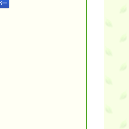
バー
━━
━━