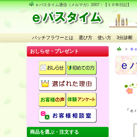
ｅパスタイム通信（メルマガ）2007
：【１０年日記】
バッチフラワーとは
選び方
使い方
3分診断
キ
おしらせ・プレゼント
ｅパ
『ｅ
商品を選ぶ・注文する