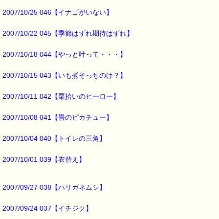
2007/10/25 046【イナゴがいない】
この１０年日記
思ったより優れもののようです。
2007/10/22 045【季節はずれ期待はずれ】
その日記の各ページの下には、
2007/10/18 044【やっと叶って・・・】
検索用のキーワードを書く欄があり、
例えば、初雪が降った日、
2007/10/15 043【いも煮そっちのけ？】
キーワード欄に「初雪」と書いておけば、
日記をパラパラめくるだけで、
2007/10/11 042【栗拾いのヒーロー】
各年の初雪の日が見つかる仕組みになっています。
2007/10/08 041【畳のピカチュー】
ただ一つだけ心配なことがあります。
2007/10/04 040【トイレの三角】
それは、
2007/10/01 039【衣替え】
日記を書き続けるとができるかどうか・・・です (-_-;)
でも、
このメルマガも55号まで
2007/09/27 038【ハリガネムシ】
途切れることなく続けて来られましたので
2007/09/24 037【イチジク】
ちょっとだけ自信あり・・・かな？ (*^_^*)