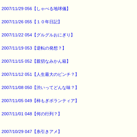
どうして、思い出せるのか？
2007/11/29 056【しゃべる地球儀】
その秘訣を聞いてみたら、
「１０年日記 をつけているから」
2007/11/26 055【１０年日記】
という事でした。
2007/11/22 054【グルグルおにぎり】
この１０年日記、
2007/11/19 053【逆転の発想？】
１ページに１０年分の記入欄があり、
2007/11/15 052【親切なみかん箱】
毎日日記を書く際に、
今まで書いた同じ月日の日記が
イヤでも目にはいるそうで、
2007/11/12 051【人生最大のピンチ？】
その日記を書いた日のことを
2007/11/08 050【渋いってどんな味？】
思い出すんだそうです。
2007/11/05 049【柿もぎボランティア】
ちょっと気になったので
１０年日記のことを調べてみました。
2007/11/01 048【何の行列？】
どうやら
話に出た１０年日記は、
これのようです。
2007/10/29 047【糸引きアメ】
http://www.amazon.co.jp/exec/obidos/ASIN/4900611506/