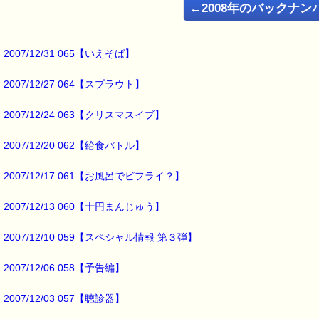
←2008年のバックナン
どちらの野菜も
新鮮なんですが、
虫が付いている場合があります。
2007/12/31 065【いえそば】
特に多いのが
2007/12/27 064【スプラウト】
キャベツや白菜に付いている
イモムシ系......＼( ><)
2007/12/24 063【クリスマスイブ】
そのイモムシ君が
2007/12/20 062【給食バトル】
とんでもない災難に襲われたんです。
2007/12/17 061【お風呂でビフライ？】
こんにちは！
2007/12/13 060【十円まんじゅう】
ｅパスタイム店長の
ルコ＠千葉るみこ （主婦、二児の母） でございます。
2007/12/10 059【スペシャル情報 第３弾】
━━━━━━━━━━━━━━━━━━━━━━━━━━━━━━━
■ｅパスタイム通信 2007.07.02 VOL.013号
2007/12/06 058【予告編】
【イモムシ君の悲劇】
━━━━━━━━━━━━━━━━━━━━━━━━━━━━━━━
2007/12/03 057【聴診器】
先日買ってきた白菜は