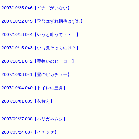
「＼(>o<)／ギャー！」
2007/10/25 046【イナゴがいない】
と叫んだんです。
2007/10/22 045【季節はずれ期待はずれ】
2007/10/18 044【やっと叶って・・・】
何事かと思い
味噌汁のお椀を見ると
2007/10/15 043【いも煮そっちのけ？】
なんと
とっても小さなイモムシ君が３匹
2007/10/11 042【栗拾いのヒーロー】
味噌汁に浮いているではありませんか！！
2007/10/08 041【畳のピカチュー】
よく見ると、
皆の味噌汁にも浮いていました。
2007/10/04 040【トイレの三角】
あまり小さいので気がつきませんでした(^^;)
2007/10/01 039【衣替え】
どうも
かなりの数のイモムシ君が
味噌汁の出汁になってたようです・・・・・
2007/09/27 038【ハリガネムシ】
2007/09/24 037【イチジク】
白菜に付いてた虫はこれです