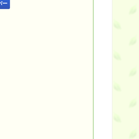
バー
━━
━━