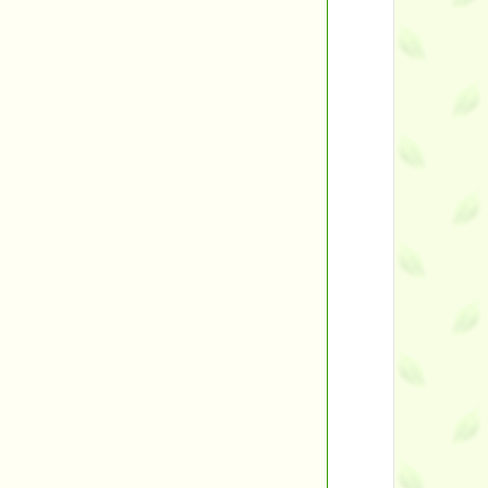
ント
す。
す！