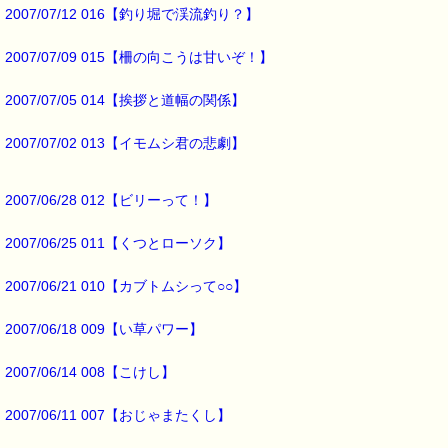
お客様からの楽しいご投稿もお待ちしています。
2007/07/12 016【釣り堀で渓流釣り？】
*****@pass-thyme.com
2007/07/09 015【柵の向こうは甘いぞ！】
■メルマガ読者だけの eクーポン券 プレゼント ━━━━━━━━☆
2007/07/05 014【挨拶と道幅の関係】
★★★★★★★★★★★★★★★★★★★★★★★★★★★★★★★
ｅクーポン：****-******
2007/07/02 013【イモムシ君の悲劇】
有効期限 ：2007/07/09(月)まで
タイプ ：くじタイプ
───────────────────────────────
バッチフラワーレメディ・レスキュークリーム１本当毎に
2007/06/28 012【ビリーって！】
200円（1等）～50円（3等）の範囲内で割引きになります。
割引き金額は、買い物カゴで内容確認する際に決定します。
2007/06/25 011【くつとローソク】
当たる確率は（1等：5% 2等：10% 3等：85%）です。
※バッチフラワー関連商品・関連書籍、セット商品は対象外です。
2007/06/21 010【カブトムシって○○】
※1度のご購入につき1枚しかご利用いただけません。
詳しくは下記サイトをご覧ください。
2007/06/18 009【い草パワー】
→https://pass-thyme.com/info/#coupon
2007/06/14 008【こけし】
∞∞∞∞∞∞∞∞∞∞∞∞∞∞∞∞∞∞∞∞∞∞∞∞∞∞∞∞∞∞∞∞∞
このメールはｅパスタイムをご利用（ご注文、お問い合わせ、プレゼ
2007/06/11 007【おじゃまたくし】
応募など）していただいたお客様だけにお届けする限定配信メールで
割引クーポン券のプレゼントや、耳より情報をいち早くお届け致しま