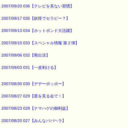
https://pass-thyme.com/special/_data/hakusai.html
2007/09/20 036【テレビを見ない習慣】
出汁になってしまったイモムシ君には
2007/09/17 035【妖怪でセラピー？】
悲劇でしたが、
我が家の子供にとっても
2007/09/13 034【ホットボンド大活躍】
かなりショックな出来事でした。
2007/09/10 033【スペシャル情報 第２弾】
これがトラウマに
ならなければ良いんですが
2007/09/06 032【熊出没】
・・・・・・
2007/09/03 031【一皮剥ける】
トラウマになるような
強いショックを受けたときには、これが役に立ちます。
2007/08/30 030【デデーポッポー】
■本日のオススメ情報 ━━━━━━━━━━━━━━━━━━━━☆
2007/08/27 029【星を見る会で！】
▼精神的・身体的トラウマ、ＰＴＳＤ、事故の後遺症やノイローゼ
忘れられない辛い経験や、傷ついた心を癒し、立ち直りを助けてく
2007/08/23 028【ナマハゲの御利益】
https://pass-thyme.com/special/s029_01.asp
2007/08/20 027【みんなババヘラ】
▼自信が無い人、劣等感を抱いている人、失敗を恐れ萎縮している