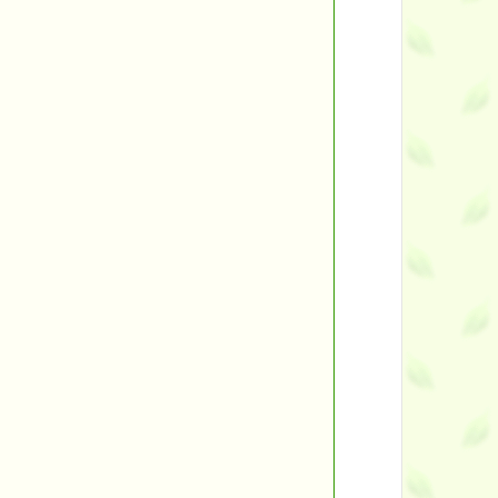
など
れます。
人