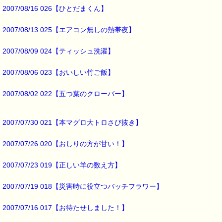
自分に自信を持ち、積極的になれる手助けをします。
2007/08/16 026【ひとだまくん】
https://pass-thyme.com/special/s019_01.asp
2007/08/13 025【エアコン無しの熱帯夜】
▼過去のオススメ情報
https://pass-thyme.com/shopping/1oshi.asp
2007/08/09 024【ティッシュ洗濯】
■ｅパスタイム通信編集長 ルコ＠千葉るみこ 編集後記 ━━━━☆
2007/08/06 023【おいしい竹ご飯】
問題の味噌汁は
2007/08/02 022【五つ葉のクローバー】
浮いたイモムシ君を取り除き、
そのまま食べましたよ。
2007/07/30 021【本マグロ大トロさび抜き】
イモムシ君の出汁が効いたせいか
美味しかったです(*^_^*)
2007/07/26 020【おしりの方が甘い！】
もちろん、
2007/07/23 019【正しい羊の数え方】
子供には
スターオブベツレヘムを
飲ませました。
2007/07/19 018【災害時に役立つバッチフラワー】
→https://pass-thyme.com/special/s029_01.asp
2007/07/16 017【お待たせしました！】
最後まで読んでいただきありがとうございます。