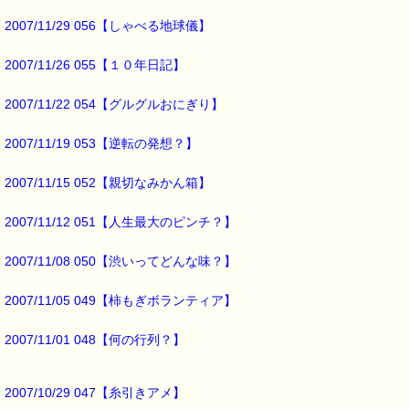
外側の葉が穴だらけで、
2007/11/29 056【しゃべる地球儀】
一目で虫食いとわかりました。
2007/11/26 055【１０年日記】
だから
外側の葉は捨てて、
2007/11/22 054【グルグルおにぎり】
内側の葉だけ使うことにしました。
2007/11/19 053【逆転の発想？】
２枚程はがした内側の葉は
それほど穴がなかったので
2007/11/15 052【親切なみかん箱】
水洗いを念入りにしたうえで
夕食の味噌汁に入れました。
2007/11/12 051【人生最大のピンチ？】
2007/11/08 050【渋いってどんな味？】
そして
いつもの夕食の風景
2007/11/05 049【柿もぎボランティア】
味噌汁を食べていた
子供が
2007/11/01 048【何の行列？】
突然
2007/10/29 047【糸引きアメ】