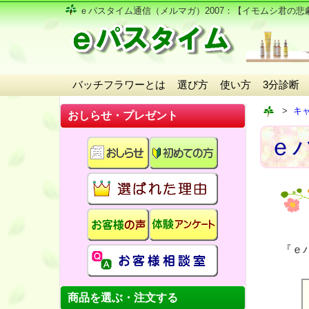
ｅパスタイム通信（メルマガ）2007
：【イモムシ君の悲
バッチフラワーとは
選び方
使い方
3分診断
キ
おしらせ・プレゼント
ｅパ
『ｅ
商品を選ぶ・注文する