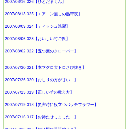
2007/08/16 026【ひとだまくん】
■本日のオススメ情報
━━━━━━━━━━━━━━━━━━━━☆
2007/08/13 025【エアコン無しの熱帯夜】
▼パニックになった時の精神的ショック状態を解きほぐしてく
れます
2007/08/09 024【ティッシュ洗濯】
https://pass-thyme.com/special/s026_01.asp
2007/08/06 023【おいしい竹ご飯】
▼心配性の方に最適、不安な心を冷静に落ち着かせてくれます
https://pass-thyme.com/special/s025_01.asp
2007/08/02 022【五つ葉のクローバー】
▼過去のオススメ情報
https://pass-thyme.com/shopping/1oshi.asp
2007/07/30 021【本マグロ大トロさび抜き】
2007/07/26 020【おしりの方が甘い！】
■ｅパスタイム通信編集長 ルコ＠千葉るみこ 編集後記
━━━━☆
2007/07/23 019【正しい羊の数え方】
みかんには、
2007/07/19 018【災害時に役立つバッチフラワー】
風邪予防、整腸作用、美肌作用、
脳卒中予防、高血圧予防といった
たくさんの効能がありますね。
2007/07/16 017【お待たせしました！】
そして、