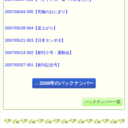
200円（1等）～50円（3等）の範囲内で割引きになります。
割引き金額は、買い物カゴで内容確認する際に決定します。
2007/06/04 005【究極のおにぎり】
当たる確率は（1等：5% 2等：10% 3等：85%）です。
※バッチフラワー関連商品・関連書籍、セット商品は対象外で
す。
2007/05/28 004【逆上がり】
※1度のご購入につき1枚しかご利用いただけません。
詳しくは下記サイトをご覧ください。
2007/05/21 003【日本タンポポ】
→https://pass-thyme.com/info/#coupon
∞∞∞∞∞∞∞∞∞∞∞∞∞∞∞∞∞∞∞∞∞∞∞∞∞∞∞∞∞∞∞∞∞
2007/05/14 002【創刊２号：運動会】
このメールはｅパスタイムをご利用（ご注文、お問い合わせ、プ
レゼント
2007/05/07 001【創刊記念号】
応募など）していただいたお客様だけにお届けする限定配信メー
ルです。
割引クーポン券のプレゼントや、耳より情報をいち早くお届け致
します！
←2008年のバックナンバー
∞∞∞∞∞∞∞∞∞∞∞∞∞∞∞∞∞∞∞∞∞∞∞∞∞∞∞∞∞∞∞∞∞
このメールマガジンのバックナンバーはこちらです
→https://pass-thyme.com/special/maga_back.asp
バックナンバー一覧
購読解除はこちらからできます
→https://pass-thyme.com/special/mailmaga.asp
■━━━━━━━━━━━━━━━━━━━━━━━━━━━━━━