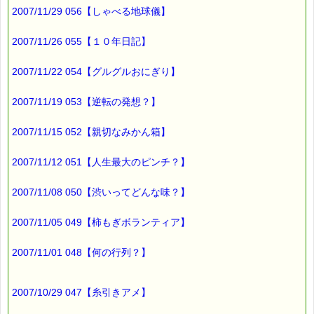
┌───────────────────────────
2007/11/29 056【しゃべる地球儀】
│＜箱入りみかんを美味しく食べる三つのポイント＞
│￣￣￣￣￣￣￣￣￣￣￣￣￣￣￣￣￣￣￣￣￣￣￣
│(1)箱の裏側から開封し、底側のみかんからお食べください
2007/11/26 055【１０年日記】
│(2)保管は風の当たらない冷暗所で行ってください
│(3)生ものですからできるだけお早めにお食べください
2007/11/22 054【グルグルおにぎり】
│------------------------------------------------------
│○○月○○日 中身を確認しています
└───────────────────────────
2007/11/19 053【逆転の発想？】
なんと親切な
2007/11/15 052【親切なみかん箱】
張り紙でしょう！
これは、
2007/11/12 051【人生最大のピンチ？】
近くのスーパーで買ったものですが、
2007/11/08 050【渋いってどんな味？】
他のお店ではどうなっているのか
気になったので、
チョット調べてみました。
2007/11/05 049【柿もぎボランティア】
調べたと行っても、
2007/11/01 048【何の行列？】
スーパーや八百屋さんの
みかん売り場を歩いただけですけど・・・ (*^_^*)
2007/10/29 047【糸引きアメ】
手始めに