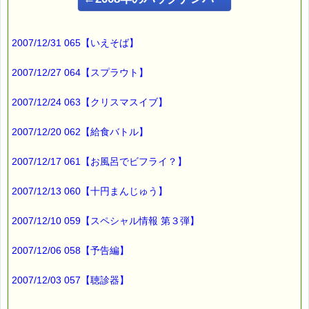
こんにちは！
ｅパスタイム店長の
2007/12/31 065【いえそば】
ルコ＠千葉るみこ （主婦、二児の母） でございます。
━━━━━━━━━━━━━━━━━━━━━━━━━━━━━━
2007/12/27 064【スプラウト】
■ｅパスタイム通信 2007.11.15 VOL.052号
【親切なみかん箱】
2007/12/24 063【クリスマスイブ】
━━━━━━━━━━━━━━━━━━━━━━━━━━━━━━
2007/12/20 062【給食バトル】
最近見つけた
親切なみかん箱とは、
2007/12/17 061【お風呂でビフライ？】
先日買ったみかんが入っていた箱です。
その箱には、
2007/12/13 060【十円まんじゅう】
「箱の裏側から開封し、
底側のみかんからお食べください」
2007/12/10 059【スペシャル情報 第３弾】
と書いた紙が貼ってあるではありませんか！！
2007/12/06 058【予告編】
それだけではありません。
＜箱入りみかんを美味しく食べる三つのポイント＞
2007/12/03 057【聴診器】
と題した、次のような注意書きになっているんです。