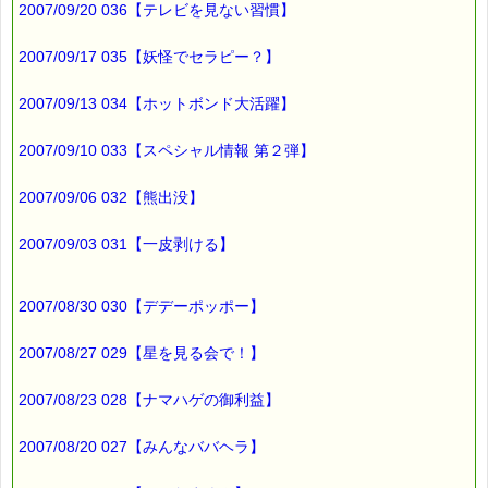
2007/09/20 036【テレビを見ない習慣】
こちらの方が、
親切な張り紙より数倍親切ですね！！
2007/09/17 035【妖怪でセラピー？】
次回から、
2007/09/13 034【ホットボンド大活躍】
この八百屋さんで買うことにしました (^_^)v
2007/09/10 033【スペシャル情報 第２弾】
最初は、
親切な張り紙を見て感激していたんですが、
2007/09/06 032【熊出没】
それを超える八百屋さんの応対には
ちょっとしたショックを受けました。
2007/09/03 031【一皮剥ける】
直接手渡しする
八百屋さんならではのサービスですね
恐るべし八百屋さん！！
2007/08/30 030【デデーポッポー】
2007/08/27 029【星を見る会で！】
ところで、
ショックといえば、
2007/08/23 028【ナマハゲの御利益】
パニックになるほどの
2007/08/20 027【みんなババヘラ】
強いショックを受けたときには、これが役に立ちますよ！