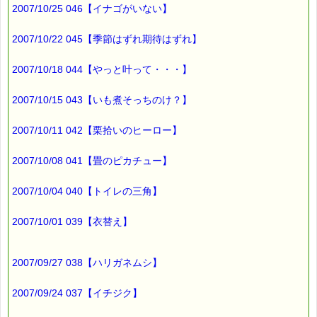
別のスーパーに行ってみました。
2007/10/25 046【イナゴがいない】
「この箱は中身を確認しております。
確認日：○月○日」
2007/10/22 045【季節はずれ期待はずれ】
と書いてありましたが、
2007/10/18 044【やっと叶って・・・】
底から開封する事までは、書いてありませんでした。
やっぱり、
2007/10/15 043【いも煮そっちのけ？】
お店によって対応がちがうようです。
2007/10/11 042【栗拾いのヒーロー】
そして、
別の八百屋さんでは、
2007/10/08 041【畳のピカチュー】
何の表示もありませんでした。
2007/10/04 040【トイレの三角】
でも、この八百屋さんでは、
箱買いするお客さんの目の前で
2007/10/01 039【衣替え】
別の箱に詰め替え、
傷んでるみかんを交換していました。
2007/09/27 038【ハリガネムシ】
さらに、
詰め替える際に、
みかんの上下が入れ替わりますので、
2007/09/24 037【イチジク】
箱の底側から空ける必要もありません。