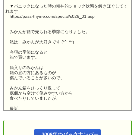
▼パニックになった時の精神的ショック状態を解きほぐしてく
れます
https://pass-thyme.com/special/s026_01.asp
みかんが箱で売られる季節になりました。
私は、みかんが大好きです (*^_^*)
今頃の季節になると
箱で買います。
箱入りのみかんは
箱の底の方にあるものが
傷んでいることが多いので、
みかん箱をひっくり返して
底側から空けて傷みやすい方から
食べたりしていましたが、
最近、
とっても親切なみかん箱を
発見したんです。
←2008年のバックナンバー