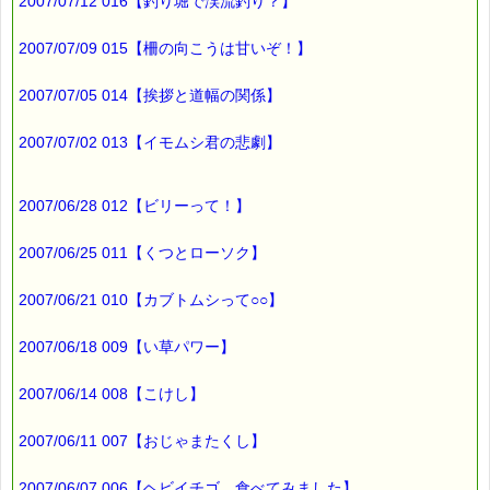
皮を剥いたときに付いている
2007/07/12 016【釣り堀で渓流釣り？】
「白い筋」
2007/07/09 015【柵の向こうは甘いぞ！】
これが、体にいいもので、
白い筋を取らずに
なるべく多く付いたまま
2007/07/05 014【挨拶と道幅の関係】
食べるのが良いそうです。
2007/07/02 013【イモムシ君の悲劇】
でも、
いくら体によいからといって、
食べ過ぎは良くないですよね (*^_^*)
2007/06/28 012【ビリーって！】
最後まで読んでいただきありがとうございます。
2007/06/25 011【くつとローソク】
お客様からのご投稿もお待ちしています。
*****@pass-thyme.com
2007/06/21 010【カブトムシって○○】
■メルマガ読者だけの eクーポン券 プレゼント
2007/06/18 009【い草パワー】
━━━━━━━━☆
★★★★★★★★★★★★★★★★★★★★★★★★★★★★★★
2007/06/14 008【こけし】
ｅクーポン：****-******
有効期限 ：2007/11/19(月)まで
2007/06/11 007【おじゃまたくし】
タイプ ：くじタイプ
───────────────────────────────
バッチフラワーレメディ・レスキュークリーム１本当毎に
2007/06/07 006【ヘビイチゴ、食べてみました】