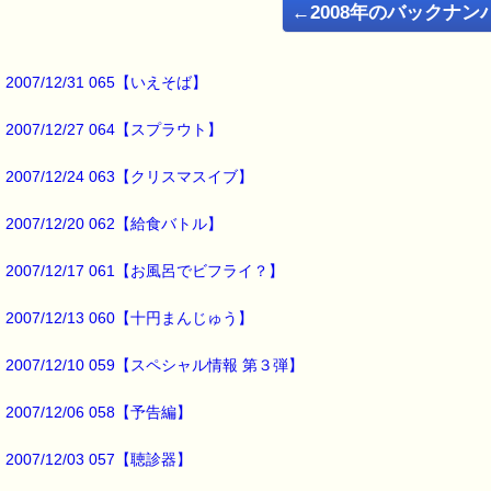
←2008年のバックナン
と声を掛けるようにしています。
ほとんどの人は、
2007/12/31 065【いえそば】
気持ちよく挨拶を返してくれるんですが、
2007/12/27 064【スプラウト】
たまに、
挨拶が返ってこないこともあります。
2007/12/24 063【クリスマスイブ】
挨拶が返ってこなくても
2007/12/20 062【給食バトル】
特に気にはしてませんでしたが、
先日突然、
2007/12/17 061【お風呂でビフライ？】
この挨拶が返ってこない場合の
共通点に気がついたんです。
2007/12/13 060【十円まんじゅう】
こんにちは！
2007/12/10 059【スペシャル情報 第３弾】
ｅパスタイム店長の
2007/12/06 058【予告編】
ルコ＠千葉るみこ （主婦、二児の母） でございます。
━━━━━━━━━━━━━━━━━━━━━━━━━━━━━━━
2007/12/03 057【聴診器】
■ｅパスタイム通信 2007.07.05 VOL.014号
【挨拶と道幅の関係】