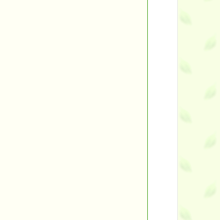
など
れます。
人