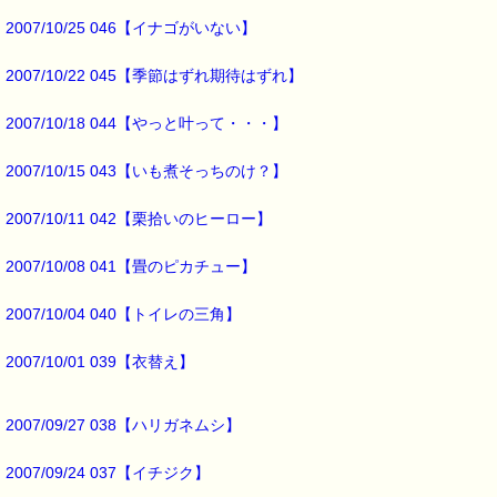
つまり、
2007/10/25 046【イナゴがいない】
私との最短距離が
車２台分離れると
2007/10/22 045【季節はずれ期待はずれ】
挨拶が返ってこない確率が
増すんです。
2007/10/18 044【やっと叶って・・・】
これって大発見？？？ ＼(^O^)／
2007/10/15 043【いも煮そっちのけ？】
この事に気がついてから、
2007/10/11 042【栗拾いのヒーロー】
注意して観察してますが、
確信は高まるばかりです(*^_^*)
2007/10/08 041【畳のピカチュー】
挨拶が返ってこない時って
2007/10/04 040【トイレの三角】
目を合わせてないんですよね。
2007/10/01 039【衣替え】
だから、
嫌でも目が合う距離に近づけば
挨拶を返してくれると思うんですが、
2007/09/27 038【ハリガネムシ】
そこまでする勇気が
2007/09/24 037【イチジク】
私にはありませんので