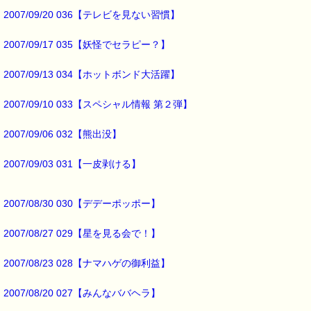
推測だけにしておきます。
2007/09/20 036【テレビを見ない習慣】
それに、
2007/09/17 035【妖怪でセラピー？】
近づいて挨拶したのに
挨拶が返ってこなかったら
ショックですものね
2007/09/13 034【ホットボンド大活躍】
・・・・・・
2007/09/10 033【スペシャル情報 第２弾】
ショックといえば、
2007/09/06 032【熊出没】
強いショックを受けてしまったときには、これが役に立ちます。
2007/09/03 031【一皮剥ける】
■本日のオススメ情報 ━━━━━━━━━━━━━━━━━━━━☆
▼精神的・身体的トラウマ、ＰＴＳＤ、事故の後遺症やノイローゼ
忘れられない辛い経験や、傷ついた心を癒し、立ち直りを助けてく
2007/08/30 030【デデーポッポー】
https://pass-thyme.com/special/s029_01.asp
2007/08/27 029【星を見る会で！】
▼自信が無い人、劣等感を抱いている人、失敗を恐れ萎縮している
自分に自信を持ち、積極的になれる手助けをします。
2007/08/23 028【ナマハゲの御利益】
https://pass-thyme.com/special/s019_01.asp
2007/08/20 027【みんなババヘラ】
▼過去のオススメ情報
https://pass-thyme.com/shopping/1oshi.asp