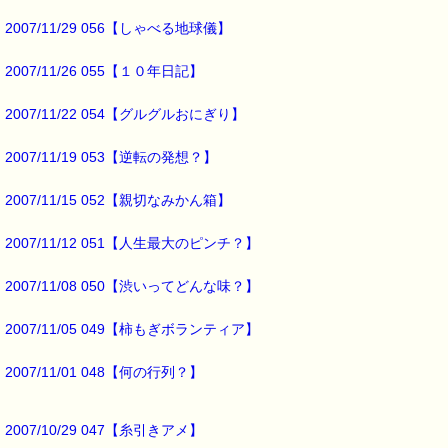
━━━━━━━━━━━━━━━━━━━━━━━━━━━━━━━
2007/11/29 056【しゃべる地球儀】
私のウォーキングコースは
2007/11/26 055【１０年日記】
そのほとんどが
2007/11/22 054【グルグルおにぎり】
車がすれ違うことができないような
細い道なんですが、
2007/11/19 053【逆転の発想？】
乗用車程度なら
すれ違うことができる程度の
2007/11/15 052【親切なみかん箱】
ちょっと広い道もあります。
2007/11/12 051【人生最大のピンチ？】
挨拶が返ってこない事は、
2007/11/08 050【渋いってどんな味？】
この
ちょっと広い道で多いことに
気がついたんです。
2007/11/05 049【柿もぎボランティア】
しかも
2007/11/01 048【何の行列？】
私の歩いている側とは
反対側の人
2007/10/29 047【糸引きアメ】