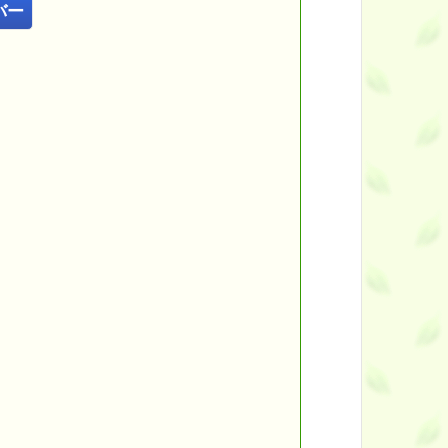
バー
━━