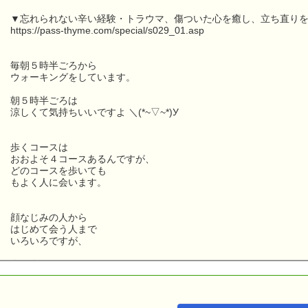
▼忘れられない辛い経験・トラウマ、傷ついた心を癒し、立ち直りを
https://pass-thyme.com/special/s029_01.asp
毎朝５時半ごろから
ウォーキングをしています。
朝５時半ごろは
涼しくて気持ちいいですよ ＼(*~▽~*)У
歩くコースは
おおよそ４コースあるんですが、
どのコースを歩いても
もよく人に会います。
顔なじみの人から
はじめて会う人まで
いろいろですが、
人と会ったときには
必ず
「おはようございます」