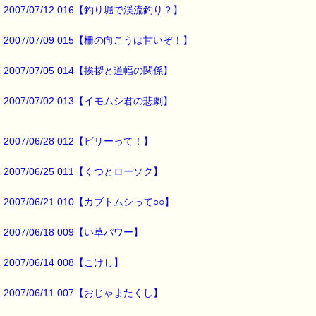
2007/07/12 016【釣り堀で渓流釣り？】
■メルマガ読者だけの eクーポン券 プレゼント ━━━━━━━━☆
2007/07/09 015【柵の向こうは甘いぞ！】
★★★★★★★★★★★★★★★★★★★★★★★★★★★★★★★
ｅクーポン：****-******
有効期限 ：2007/07/12(木)まで
2007/07/05 014【挨拶と道幅の関係】
タイプ ：くじタイプ
───────────────────────────────
2007/07/02 013【イモムシ君の悲劇】
バッチフラワーレメディ・レスキュークリーム１本当毎に
200円（1等）～50円（3等）の範囲内で割引きになります。
割引き金額は、買い物カゴで内容確認する際に決定します。
当たる確率は（1等：5% 2等：10% 3等：85%）です。
2007/06/28 012【ビリーって！】
※バッチフラワー関連商品・関連書籍、セット商品は対象外です。
2007/06/25 011【くつとローソク】
※1度のご購入につき1枚しかご利用いただけません。
詳しくは下記サイトをご覧ください。
→https://pass-thyme.com/info/#coupon
2007/06/21 010【カブトムシって○○】
2007/06/18 009【い草パワー】
∞∞∞∞∞∞∞∞∞∞∞∞∞∞∞∞∞∞∞∞∞∞∞∞∞∞∞∞∞∞∞∞∞
このメールはｅパスタイムをご利用（ご注文、お問い合わせ、プレゼ
応募など）していただいたお客様だけにお届けする限定配信メールで
2007/06/14 008【こけし】
割引クーポン券のプレゼントや、耳より情報をいち早くお届け致しま
∞∞∞∞∞∞∞∞∞∞∞∞∞∞∞∞∞∞∞∞∞∞∞∞∞∞∞∞∞∞∞∞∞
2007/06/11 007【おじゃまたくし】
このメールマガジンのバックナンバーはこちらです