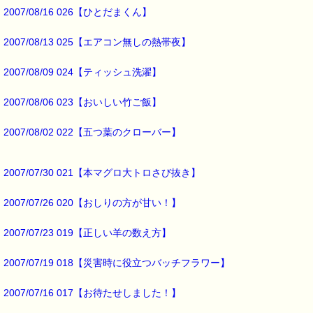
2007/08/16 026【ひとだまくん】
■ｅパスタイム通信編集長 ルコ＠千葉るみこ 編集後記 ━━━━☆
2007/08/13 025【エアコン無しの熱帯夜】
朝のウォーキングは
2007/08/09 024【ティッシュ洗濯】
減量を期待して始めたんですが、
今のところ期待したほどではありません (^^;)
2007/08/06 023【おいしい竹ご飯】
でも
とっても気持ちがいいんで
2007/08/02 022【五つ葉のクローバー】
心に付いた贅肉はとれてるようです (*^_^*)
そういえば、
2007/07/30 021【本マグロ大トロさび抜き】
バッチ博士は、花に付いた朝露に
人を癒すエネルギーがあることを発見したんですよね。
2007/07/26 020【おしりの方が甘い！】
朝の清々しさって
バッチフラワーレメディと
2007/07/23 019【正しい羊の数え方】
無関係ではないような気がします。
2007/07/19 018【災害時に役立つバッチフラワー】
最後まで読んでいただきありがとうございます。
お客様からの楽しいご投稿もお待ちしています。
2007/07/16 017【お待たせしました！】
*****@pass-thyme.com