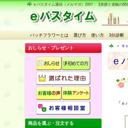
ｅパスタイム通信（メルマガ）2007
：【挨拶と道幅の関
バッチフラワーとは
選び方
使い方
3分診断
キ
おしらせ・プレゼント
ｅパ
『ｅ
商品を選ぶ・注文する