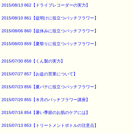
∞∞∞∞∞∞∞∞∞∞∞∞∞∞∞∞∞∞∞∞∞∞∞∞∞∞∞∞∞∞∞∞∞
2015/08/13 862【ドライブレコーダーの実力】
このメールはｅパスタイムをご利用（ご注文、お問い合わせ、プレゼ
応募など）していただいたお客様だけにお届けする限定配信メールで
2015/08/10 861【盆明けに役立つバッチフラワー】
割引クーポン券のプレゼントや、耳より情報をいち早くお届け致しま
∞∞∞∞∞∞∞∞∞∞∞∞∞∞∞∞∞∞∞∞∞∞∞∞∞∞∞∞∞∞∞∞∞
2015/08/06 860【盆休みに役立つバッチフラワー】
このメールマガジンのバックナンバーはこちらです
→https://pass-thyme.com/special/maga_back2015.asp
2015/08/03 859【夏祭りに役立つバッチフラワー】
購読解除はこちらからできます
→https://pass-thyme.com/special/mailmaga.asp
2015/07/30 858【くん製の実力】
■━━━━━━━━━━━━━━━━━━━━━━━━━━━━━━━
バッチフラワー レメディに出会えて良かった！！
2015/07/27 857【お盆の営業について】
と実感していただくのが私のねがいです。
───────────────────────────────
バッチフラワーレメディ専門店＜ｅパスタイム＞
2015/07/23 856【夏バテに役立つバッチフラワー】
発行責任者：店長 千葉るみこ
*****@pass-thyme.com
2015/07/20 855【８月のバッチフラワー講座】
https://pass-thyme.com/
■━━━━━━━━━━━━━━━━━━━━━━━━━━━━━━━
2015/07/16 854【暑い季節のお肌のケアには】
2015/07/13 853【トリートメントボトルの注意点】