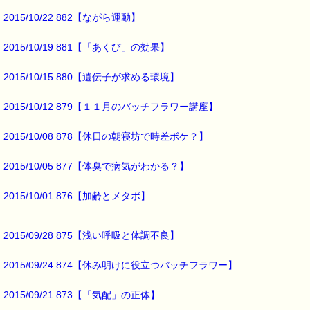
▼お得なバッチフラワー・レスキューセット！！
2015/10/22 882【ながら運動】
https://pass-thyme.com/shopping/set.asp
▼あなたにぴったりのバッチフラワーが見つかる－選び方ガイド
2015/10/19 881【「あくび」の効果】
https://pass-thyme.com/guide/info.asp
2015/10/15 880【遺伝子が求める環境】
■オススメの講座情報 ━━━━━━━━━━━━━━━━━━━━☆
2015/10/12 879【１１月のバッチフラワー講座】
▼バッチ国際教育プログラムレベル１ PTT６日間コース
→https://pass-thyme.com/office/ptt1-6days.asp
★ただいま募集中です（１１月コース）
2015/10/08 878【休日の朝寝坊で時差ボケ？】
▼Facebookにも講座情報があります。
2015/10/05 877【体臭で病気がわかる？】
→https://www.facebook.com/pass.thyme.bach.flower
2015/10/01 876【加齢とメタボ】
■ｅパスタイム通信編集長 ルコ＠千葉るみこ 編集後記 ━━━━☆
先日
2015/09/28 875【浅い呼吸と体調不良】
コタツを出しました。
コタツに入って
2015/09/24 874【休み明けに役立つバッチフラワー】
うたた寝するのが
2015/09/21 873【「気配」の正体】
わたしの