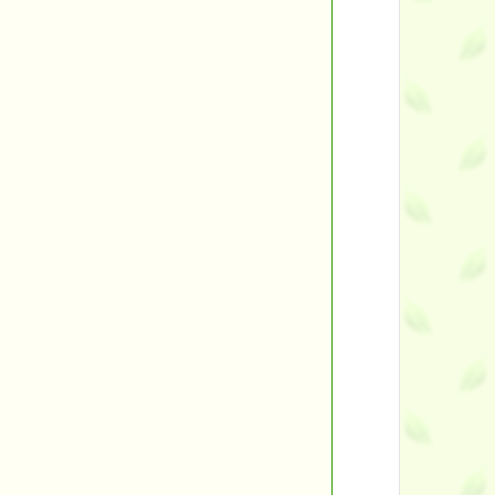
ント
す。
す！
■
■
バックナンバー一覧