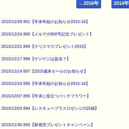
←2016年
2014
ｅパスタイム店長の
ルコ＠千葉るみこ （主婦、二児の母） でございます。
━━━━━━━━━━━━━━━━━━━━━━━━━━━━━━━
2015/12/28 901【年末年始のお知らせ2015-16】
■ｅパスタイム通信 2015.10.26 VOL.883号
【ストレスと腹痛】
2015/12/24 900【メルマガ900号記念プレゼント】
━━━━━━━━━━━━━━━━━━━━━━━━━━━━━━━
人前でのスピーチや
2015/12/21 899【クリスマスプレゼント2015】
苦手な相手との会議は
2015/12/17 898【ゲジゲジは益虫？】
大きなストレスになります。
2015/12/14 897【2015歳末セールのお知らせ】
このストレスが
刺激になって
2015/12/10 896【年末年始のお知らせ2015-16】
腸の運動が活発になり
2015/12/07 895【年末に役立つバッチフラワー】
おなかに痛みを感じることが
あるそうで、
2015/12/03 894【レスキュープラスロゼンジの詳細】
人によっては、
2015/11/30 893【新発売プレゼントキャンペーン】
キリキリとした痛みを感じたり