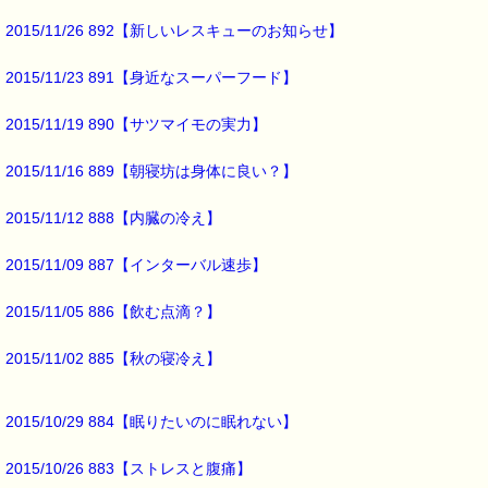
下痢になることも
2015/11/26 892【新しいレスキューのお知らせ】
あるようです。
2015/11/23 891【身近なスーパーフード】
腸って
2015/11/19 890【サツマイモの実力】
敏感な臓器なんですね (-_-;)
2015/11/16 889【朝寝坊は身体に良い？】
原因がストレスであれば
2015/11/12 888【内臓の冷え】
精神面を安定させるような
ストレス対策が効果的ですね。
2015/11/09 887【インターバル速歩】
そして、
2015/11/05 886【飲む点滴？】
ストレス対策と言えば、
2015/11/02 885【秋の寝冷え】
こちらも、お役に立ちますよ (*^_^*)
■本日のオススメ情報 ━━━━━━━━━━━━━━━━━━━━☆
2015/10/29 884【眠りたいのに眠れない】
▼ストレスケアに役立つレスキューシリーズ特集ページ
https://pass-thyme.com/special/rescue_series.asp
2015/10/26 883【ストレスと腹痛】