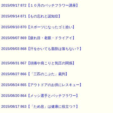
ストレスケアの一つです (^^;)
2015/09/17 872【１０月のバッチフラワー講座】
2015/09/14 871【もの忘れと認知症】
最後まで読んでいただきありがとうございます。
お客様からのご投稿もお待ちしております。
*****@pass-thyme.com
2015/09/10 870【スポーツになったゴミ拾い】
■メルマガ読者だけの eクーポン券 プレゼント ━━━━━━━━☆
2015/09/07 869【疲れ目・老眼・ドライアイ】
★★★★★★★★★★★★★★★★★★★★★★★★★★★★★★★
ｅクーポン：****-******
2015/09/03 868【汗をかいても脂肪は落ちない？】
有効期限 ：2015/11/02(月)まで
タイプ ：くじタイプ
───────────────────────────────
2015/08/31 867【頭痛や肩こりと気圧の関係】
バッチフラワーレメディ・レスキュークリーム１本当毎に
200円（1等）～50円（3等）の範囲内で割引きになります。
割引き金額は、買い物カゴで内容確認する際に決定します。
2015/08/27 866【「三匹のこぶた」裁判】
当たる確率は（1等：5% 2等：10% 3等：85%）です。
2015/08/24 865【アウトドアのお供にレスキュー】
※バッチフラワー関連商品・関連書籍、セット商品は対象外です。
※単品でも「こころ・サポート」などの割引き商品は対象外です。
※1度のご購入につき1枚しかご利用いただけません。
2015/08/20 864【メッシ選手とバッチフラワー】
※携帯サイトではご利用いただけません。
詳しくは下記サイトをご覧ください。
2015/08/17 863【「ため息」は健康に役立つ？】
→https://pass-thyme.com/info/#coupon