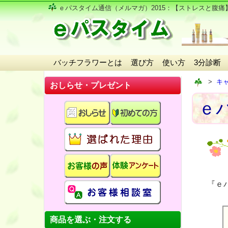
ｅパスタイム通信（メルマガ）2015
：【ストレスと腹痛
バッチフラワーとは
選び方
使い方
3分診断
キ
おしらせ・プレゼント
ｅパ
『ｅ
商品を選ぶ・注文する