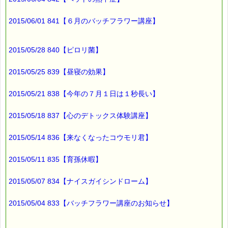
発行責任者：店長 千葉るみこ
*****@pass-thyme.com
2015/06/01 841【６月のバッチフラワー講座】
https://pass-thyme.com/
■━━━━━━━━━━━━━━━━━━━━━━━━━━━━━━
バックナンバー一覧
2015/05/28 840【ピロリ菌】
2015/05/25 839【昼寝の効果】
2015/05/21 838【今年の７月１日は１秒長い】
2015/05/18 837【心のデトックス体験講座】
2015/05/14 836【来なくなったコウモリ君】
2015/05/11 835【育孫休暇】
2015/05/07 834【ナイスガイシンドローム】
2015/05/04 833【バッチフラワー講座のお知らせ】