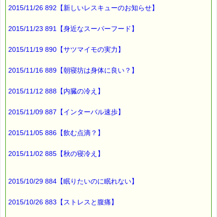
2015/11/26 892【新しいレスキューのお知らせ】
被告人は末っ子のこぶたで、
煙突から侵入してきたオオカミを、
2015/11/23 891【身近なスーパーフード】
釜ゆでにした事件を
2015/11/19 890【サツマイモの実力】
正当防衛で無罪か？
2015/11/16 889【朝寝坊は身体に良い？】
計画的犯行で有罪か？
2015/11/12 888【内臓の冷え】
を争う裁判員裁判です (^^;)
2015/11/09 887【インターバル速歩】
ドラマは
最終弁論までで終わり、
2015/11/05 886【飲む点滴？】
判決は、
2015/11/02 885【秋の寝冷え】
見た人が裁判員の立場になって
考える
2015/10/29 884【眠りたいのに眠れない】
というのがねらいのようです (^^)
2015/10/26 883【ストレスと腹痛】