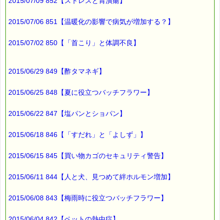
※単品でも「こころ・サポート」などの割引き商品は対象外で
2015/07/09 852【ストレスと胃潰瘍】
す。
※1度のご購入につき1枚しかご利用いただけません。
2015/07/06 851【温暖化の影響で病気が増加する？】
※携帯サイトではご利用いただけません。
詳しくは下記サイトをご覧ください。
→https://pass-thyme.com/info/#coupon
2015/07/02 850【「首こり」と体調不良】
∞∞∞∞∞∞∞∞∞∞∞∞∞∞∞∞∞∞∞∞∞∞∞∞∞∞∞∞∞∞∞∞∞
このメールはｅパスタイムをご利用（ご注文、お問い合わせ、プ
2015/06/29 849【酢タマネギ】
レゼント
応募など）していただいたお客様だけにお届けする限定配信メー
ルです。
2015/06/25 848【夏に役立つバッチフラワー】
割引クーポン券のプレゼントや、耳より情報をいち早くお届け致
します！
2015/06/22 847【塩パンとショパン】
∞∞∞∞∞∞∞∞∞∞∞∞∞∞∞∞∞∞∞∞∞∞∞∞∞∞∞∞∞∞∞∞∞
このメールマガジンのバックナンバーはこちらです
2015/06/18 846【「すだれ」と「よしず」】
→https://pass-thyme.com/special/maga_back2015.asp
2015/06/15 845【買い物カゴのセキュリティ警告】
購読解除はこちらからできます
→https://pass-thyme.com/special/mailmaga.asp
2015/06/11 844【人と犬、見つめて絆ホルモン増加】
■━━━━━━━━━━━━━━━━━━━━━━━━━━━━━━
バッチフラワー レメディに出会えて良かった！！
2015/06/08 843【梅雨時に役立つバッチフラワー】
と実感していただくのが私のねがいです。
───────────────────────────────
バッチフラワーレメディ専門店＜ｅパスタイム＞
2015/06/04 842【ペットの熱中症】