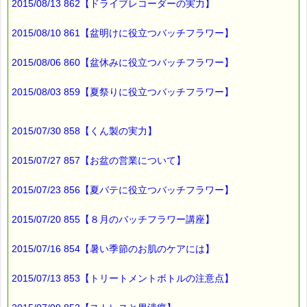
2015/08/13 862【ドライブレコーダーの実力】
登場人物の一人である
裁判員の判断が
2015/08/10 861【盆明けに役立つバッチフラワー】
掲載されています (*^_^*)
2015/08/06 860【盆休みに役立つバッチフラワー】
最後まで読んでいただきありがとうございます。
2015/08/03 859【夏祭りに役立つバッチフラワー】
お客様からのご投稿もお待ちしております。
*****@pass-thyme.com
2015/07/30 858【くん製の実力】
■メルマガ読者だけの eクーポン券 プレゼント
━━━━━━━━☆
2015/07/27 857【お盆の営業について】
★★★★★★★★★★★★★★★★★★★★★★★★★★★★★★
ｅクーポン：****-******
2015/07/23 856【夏バテに役立つバッチフラワー】
有効期限 ：2015/09/03(木)まで
タイプ ：くじタイプ
───────────────────────────────
2015/07/20 855【８月のバッチフラワー講座】
バッチフラワーレメディ・レスキュークリーム１本当毎に
200円（1等）～50円（3等）の範囲内で割引きになります。
2015/07/16 854【暑い季節のお肌のケアには】
割引き金額は、買い物カゴで内容確認する際に決定します。
当たる確率は（1等：5% 2等：10% 3等：85%）です。
2015/07/13 853【トリートメントボトルの注意点】
※バッチフラワー関連商品・関連書籍、セット商品は対象外で
す。