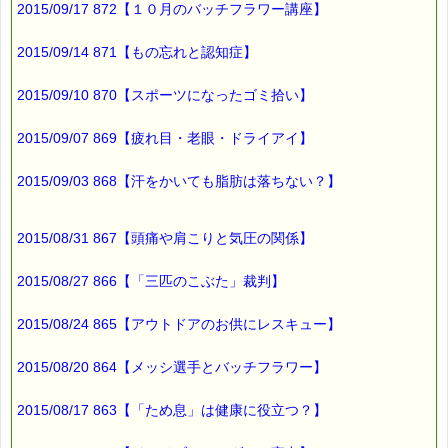
2015/09/17 872【１０月のバッチフラワー講座】
https://pass-thyme.com/shopping/set.asp
▼あなたにぴったりのバッチフラワーが見つかる－選び方ガイ
2015/09/14 871【もの忘れと認知症】
ド
https://pass-thyme.com/guide/info.asp
2015/09/10 870【スポーツになったゴミ拾い】
■オススメの講座情報
2015/09/07 869【疲れ目・老眼・ドライアイ】
━━━━━━━━━━━━━━━━━━━━☆
2015/09/03 868【汗をかいても脂肪は落ちない？】
★Facebookに講座情報があります。
→https://www.facebook.com/pass.thyme.bach.flower
2015/08/31 867【頭痛や肩こりと気圧の関係】
■ｅパスタイム通信編集長 ルコ＠千葉るみこ 編集後記
━━━━☆
2015/08/27 866【「三匹のこぶた」裁判】
今回ご紹介した
「昔話法廷」ですが、
2015/08/24 865【アウトドアのお供にレスキュー】
ドラマでは
2015/08/20 864【メッシ選手とバッチフラワー】
判決は出ませんが、
番組の
2015/08/17 863【「ため息」は健康に役立つ？】
ホームページには