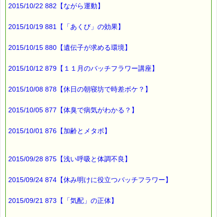
ネットで動画を配信していますので
2015/10/22 882【ながら運動】
是非ご覧ください
▼「三匹のこぶた」裁判
2015/10/19 881【「あくび」の効果】
http://www.nhk.or.jp/sougou/houtei/?
das_id=D0005180220_00000
2015/10/15 880【遺伝子が求める環境】
他に「カチカチ山」裁判、「白雪姫」裁判もあります。
2015/10/12 879【１１月のバッチフラワー講座】
2015/10/08 878【休日の朝寝坊で時差ボケ？】
ところで、
実際の裁判で
2015/10/05 877【体臭で病気がわかる？】
裁判員に選ばれた人は
2015/10/01 876【加齢とメタボ】
相当のストレスを受けるそうですが、
ストレスケアには、こちらがお役に立ちますよ (*^_^*)
2015/09/28 875【浅い呼吸と体調不良】
■本日のオススメ情報
━━━━━━━━━━━━━━━━━━━━☆
2015/09/24 874【休み明けに役立つバッチフラワー】
▼ストレスケアに役立つレスキューシリーズ特集ページ
https://pass-thyme.com/special/rescue_series.asp
2015/09/21 873【「気配」の正体】
▼お得なバッチフラワー・レスキューセット！！