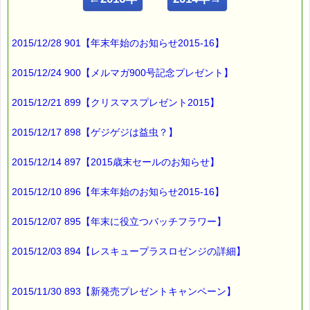
■ｅパスタイム通信 2015.08.27 VOL.866号
【「三匹のこぶた」裁判】
━━━━━━━━━━━━━━━━━━━━━━━━━━━━━━
2015/12/28 901【年末年始のお知らせ2015-16】
昔話の登場人物を裁判にかけるという
2015/12/24 900【メルマガ900号記念プレゼント】
ドラマは、
2015/12/21 899【クリスマスプレゼント2015】
「昔話法廷」という
2015/12/17 898【ゲジゲジは益虫？】
NHKの中高生向けの
2015/12/14 897【2015歳末セールのお知らせ】
教育番組です。
2015/12/10 896【年末年始のお知らせ2015-16】
15分間のドラマですが、
かなり考えさせられる内容です (^o^)
2015/12/07 895【年末に役立つバッチフラワー】
2015/12/03 894【レスキュープラスロゼンジの詳細】
「三匹のこぶた」裁判は
2015/11/30 893【新発売プレゼントキャンペーン】
第一話で放送されました。