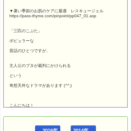
▼暑い季節のお肌のケアに最適 レスキュージェル
https://pass-thyme.com/pinpoint/pp047_01.asp
「三匹のこぶた」
ポピュラーな
昔話のひとつですが、
主人公のブタが裁判にかけられる
という
奇想天外なドラマがあります (^^;)
こんにちは！
ｅパスタイム店長の
ルコ＠千葉るみこ （主婦、二児の母） でございます。
←2016年
2014年→
━━━━━━━━━━━━━━━━━━━━━━━━━━━━━━