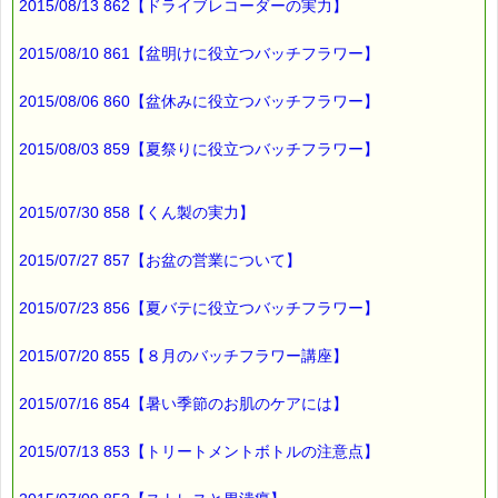
2015/08/13 862【ドライブレコーダーの実力】
最後まで読んでいただきありがとうございます。
お客様からのご投稿もお待ちしております。
*****@pass-thyme.com
2015/08/10 861【盆明けに役立つバッチフラワー】
■メルマガ読者だけの eクーポン券 プレゼント
2015/08/06 860【盆休みに役立つバッチフラワー】
━━━━━━━━☆
★★★★★★★★★★★★★★★★★★★★★★★★★★★★★★
2015/08/03 859【夏祭りに役立つバッチフラワー】
ｅクーポン：****-******
有効期限 ：2015/10/08(木)まで
タイプ ：くじタイプ
2015/07/30 858【くん製の実力】
───────────────────────────────
バッチフラワーレメディ・レスキュークリーム１本当毎に
200円（1等）～50円（3等）の範囲内で割引きになります。
2015/07/27 857【お盆の営業について】
割引き金額は、買い物カゴで内容確認する際に決定します。
当たる確率は（1等：5% 2等：10% 3等：85%）です。
2015/07/23 856【夏バテに役立つバッチフラワー】
※バッチフラワー関連商品・関連書籍、セット商品は対象外で
す。
2015/07/20 855【８月のバッチフラワー講座】
※単品でも「こころ・サポート」などの割引き商品は対象外で
す。
2015/07/16 854【暑い季節のお肌のケアには】
※1度のご購入につき1枚しかご利用いただけません。
※携帯サイトではご利用いただけません。
詳しくは下記サイトをご覧ください。
2015/07/13 853【トリートメントボトルの注意点】
→https://pass-thyme.com/info/#coupon