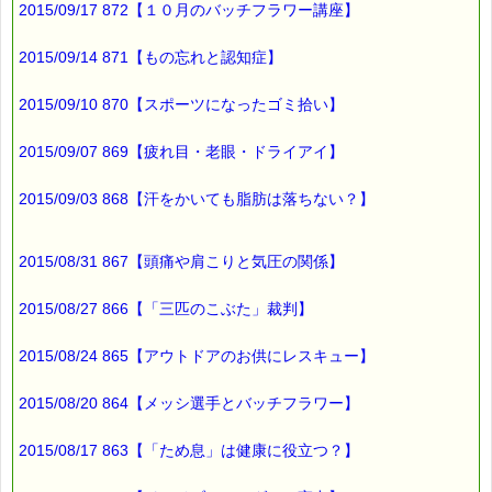
2015/09/17 872【１０月のバッチフラワー講座】
■オススメの講座情報
━━━━━━━━━━━━━━━━━━━━☆
2015/09/14 871【もの忘れと認知症】
▼バッチ国際教育プログラムレベル１ PTT６日間コース
2015/09/10 870【スポーツになったゴミ拾い】
→https://pass-thyme.com/office/ptt1-6days.asp
★ただいま募集中です（１０月コース）
2015/09/07 869【疲れ目・老眼・ドライアイ】
▼Facebookにも講座情報があります。
→https://www.facebook.com/pass.thyme.bach.flower
2015/09/03 868【汗をかいても脂肪は落ちない？】
■ｅパスタイム通信編集長 ルコ＠千葉るみこ 編集後記
━━━━☆
2015/08/31 867【頭痛や肩こりと気圧の関係】
今日から10月
2015/08/27 866【「三匹のこぶた」裁判】
衣替えですね。
日中は気温が上がっても
2015/08/24 865【アウトドアのお供にレスキュー】
朝晩は肌寒く
2015/08/20 864【メッシ選手とバッチフラワー】
上着が必要な
今日この頃です (*^_^*)
2015/08/17 863【「ため息」は健康に役立つ？】