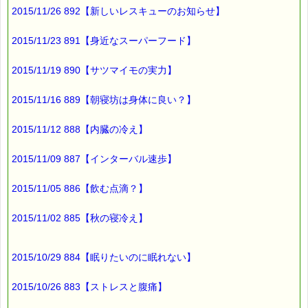
2015/11/26 892【新しいレスキューのお知らせ】
体重が変わらなくても
筋肉量が落ちて
2015/11/23 891【身近なスーパーフード】
体脂肪が増えてる
2015/11/19 890【サツマイモの実力】
ということも多いようです。
2015/11/16 889【朝寝坊は身体に良い？】
さて、
わたしの夫ですが、
2015/11/12 888【内臓の冷え】
今年の診断では
メタボの可能性から脱した
2015/11/09 887【インターバル速歩】
と喜んでいました (^o^)
2015/11/05 886【飲む点滴？】
約１年間
2015/11/02 885【秋の寝冷え】
食事の工夫と
ウォーキングを
2015/10/29 884【眠りたいのに眠れない】
心掛けた結果です。
2015/10/26 883【ストレスと腹痛】