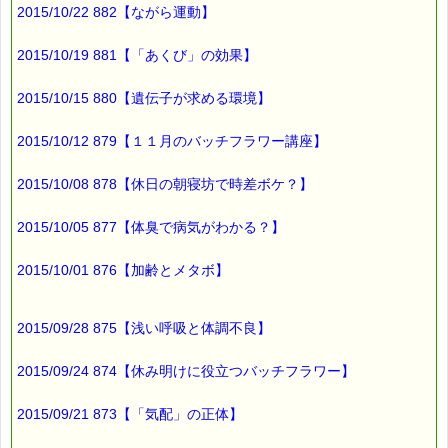
メタボにならないためには
2015/10/22 882【ながら運動】
体脂肪をためないこと。
2015/10/19 881【「あくび」の効果】
節制すれば良いのは
わかっているのですが、
2015/10/15 880【遺伝子が求める環境】
なかなか難しいですね。
2015/10/12 879【１１月のバッチフラワー講座】
そんなとき
2015/10/08 878【休日の朝寝坊で時差ボケ？】
バッチフラワーが、心の支えになりますよ (*^_^*)
2015/10/05 877【体臭で病気がわかる？】
■本日のオススメ情報
━━━━━━━━━━━━━━━━━━━━☆
2015/10/01 876【加齢とメタボ】
▼ビューティ・ダイエットに役立つバッチフラワーレメディ
https://pass-thyme.com/fit/p010.asp
2015/09/28 875【浅い呼吸と体調不良】
▼ストレスケアに役立つレスキューシリーズ特集ページ
https://pass-thyme.com/special/rescue_series.asp
2015/09/24 874【休み明けに役立つバッチフラワー】
▼あなたにぴったりのバッチフラワーが見つかる－選び方ガイ
ド
2015/09/21 873【「気配」の正体】
https://pass-thyme.com/guide/info.asp