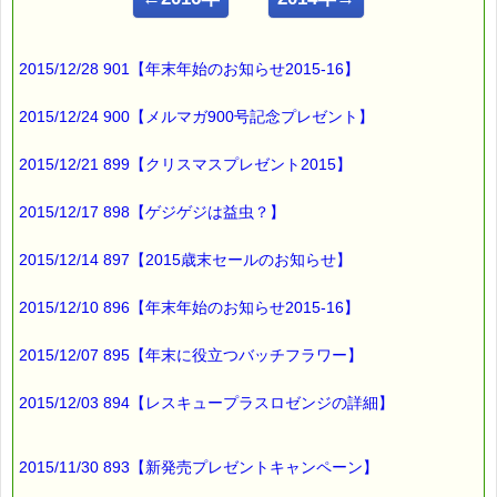
メタボの可能性は
2015/12/28 901【年末年始のお知らせ2015-16】
体重・身長・腹囲
の数値から判定します。
2015/12/24 900【メルマガ900号記念プレゼント】
統計的には
2015/12/21 899【クリスマスプレゼント2015】
年齢と共に
肥満になる傾向があり
2015/12/17 898【ゲジゲジは益虫？】
メタボのリスクが増すそうです (-_-;)
2015/12/14 897【2015歳末セールのお知らせ】
加齢と共に
2015/12/10 896【年末年始のお知らせ2015-16】
基礎代謝量が減少して
カロリーの消費量が減るのに
2015/12/07 895【年末に役立つバッチフラワー】
カロリーの摂取量が減らず
2015/12/03 894【レスキュープラスロゼンジの詳細】
余ったカロリーが
体脂肪となって蓄積される
2015/11/30 893【新発売プレゼントキャンペーン】
というのが理由のようです。