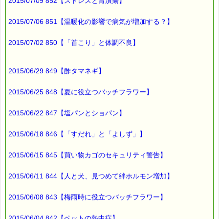
∞∞∞∞∞∞∞∞∞∞∞∞∞∞∞∞∞∞∞∞∞∞∞∞∞∞∞∞∞∞∞∞∞
2015/07/09 852【ストレスと胃潰瘍】
このメールはｅパスタイムをご利用（ご注文、お問い合わせ、プ
レゼント
2015/07/06 851【温暖化の影響で病気が増加する？】
応募など）していただいたお客様だけにお届けする限定配信メー
ルです。
割引クーポン券のプレゼントや、耳より情報をいち早くお届け致
2015/07/02 850【「首こり」と体調不良】
します！
∞∞∞∞∞∞∞∞∞∞∞∞∞∞∞∞∞∞∞∞∞∞∞∞∞∞∞∞∞∞∞∞∞
2015/06/29 849【酢タマネギ】
このメールマガジンのバックナンバーはこちらです
→https://pass-thyme.com/special/maga_back2015.asp
2015/06/25 848【夏に役立つバッチフラワー】
購読解除はこちらからできます
→https://pass-thyme.com/special/mailmaga.asp
2015/06/22 847【塩パンとショパン】
■━━━━━━━━━━━━━━━━━━━━━━━━━━━━━━
バッチフラワー レメディに出会えて良かった！！
2015/06/18 846【「すだれ」と「よしず」】
と実感していただくのが私のねがいです。
───────────────────────────────
2015/06/15 845【買い物カゴのセキュリティ警告】
バッチフラワーレメディ専門店＜ｅパスタイム＞
発行責任者：店長 千葉るみこ
*****@pass-thyme.com
2015/06/11 844【人と犬、見つめて絆ホルモン増加】
https://pass-thyme.com/
■━━━━━━━━━━━━━━━━━━━━━━━━━━━━━━
2015/06/08 843【梅雨時に役立つバッチフラワー】
バックナンバー一覧
2015/06/04 842【ペットの熱中症】