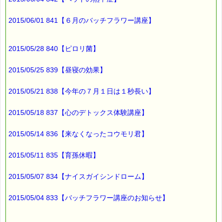
バッチフラワーレメディ専門店＜ｅパスタイム＞
発行責任者：店長 千葉るみこ
2015/06/01 841【６月のバッチフラワー講座】
*****@pass-thyme.com
https://pass-thyme.com/
■━━━━━━━━━━━━━━━━━━━━━━━━━━━━━━
2015/05/28 840【ピロリ菌】
バックナンバー一覧
2015/05/25 839【昼寝の効果】
2015/05/21 838【今年の７月１日は１秒長い】
2015/05/18 837【心のデトックス体験講座】
2015/05/14 836【来なくなったコウモリ君】
2015/05/11 835【育孫休暇】
2015/05/07 834【ナイスガイシンドローム】
2015/05/04 833【バッチフラワー講座のお知らせ】