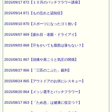
2015/09/17 872【１０月のバッチフラワー講座】
https://pass-thyme.com/guide/info.asp
▼ホームシック、やる気出ない（五月病・六月病）に役立ちま
2015/09/14 871【もの忘れと認知症】
す！！
https://pass-thyme.com/fit/p110.asp
2015/09/10 870【スポーツになったゴミ拾い】
■オススメの講座情報
2015/09/07 869【疲れ目・老眼・ドライアイ】
━━━━━━━━━━━━━━━━━━━━☆
2015/09/03 868【汗をかいても脂肪は落ちない？】
★Facebookに情報があります。
→https://www.facebook.com/pass.thyme.bach.flower
2015/08/31 867【頭痛や肩こりと気圧の関係】
■ｅパスタイム通信編集長 ルコ＠千葉るみこ 編集後記
━━━━☆
2015/08/27 866【「三匹のこぶた」裁判】
カーナビにも
音声で操作する機能が
2015/08/24 865【アウトドアのお供にレスキュー】
付いているものがあって
2015/08/20 864【メッシ選手とバッチフラワー】
運転しながらの操作には
大変役に立つと思います。
2015/08/17 863【「ため息」は健康に役立つ？】
そういえば