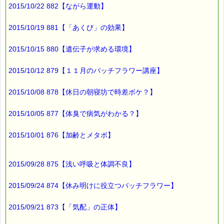
2015/10/22 882【ながら運動】
ハイテクの結晶のような
スマートフォンが、
2015/10/19 881【「あくび」の効果】
こんなおもしろい
話題を提供してくれるなんて
2015/10/15 880【遺伝子が求める環境】
なんだか
2015/10/12 879【１１月のバッチフラワー講座】
親しみを感じちゃいました (^^)
2015/10/08 878【休日の朝寝坊で時差ボケ？】
ところで、
2015/10/05 877【体臭で病気がわかる？】
「塩パン」は「ショパン」になっちゃいましたが、
2015/10/01 876【加齢とメタボ】
「バッチフラワー」は、正しく認識してくれましたよ。
■本日のオススメ情報
2015/09/28 875【浅い呼吸と体調不良】
━━━━━━━━━━━━━━━━━━━━☆
2015/09/24 874【休み明けに役立つバッチフラワー】
▼ストレスケアに役立つレスキューシリーズ特集ページ
https://pass-thyme.com/special/rescue_series.asp
2015/09/21 873【「気配」の正体】
▼あなたにぴったりのバッチフラワーが見つかる－選び方ガイ
ド