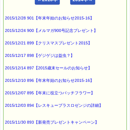
こんにちは！
ｅパスタイム店長の
2015/12/28 901【年末年始のお知らせ2015-16】
ルコ＠千葉るみこ （主婦、二児の母） でございます。
━━━━━━━━━━━━━━━━━━━━━━━━━━━━━━
2015/12/24 900【メルマガ900号記念プレゼント】
■ｅパスタイム通信 2015.06.22 VOL.847号
【塩パンとショパン】
2015/12/21 899【クリスマスプレゼント2015】
━━━━━━━━━━━━━━━━━━━━━━━━━━━━━━
先日
2015/12/17 898【ゲジゲジは益虫？】
あまりなじみの無い
2015/12/14 897【2015歳末セールのお知らせ】
場所に行く機会がありまして、
2015/12/10 896【年末年始のお知らせ2015-16】
その地域の
塩パンを置いているお店を
2015/12/07 895【年末に役立つバッチフラワー】
スマートフォンで
検索しようとした時のことです。
2015/12/03 894【レスキュープラスロゼンジの詳細】
音声入力するため
2015/11/30 893【新発売プレゼントキャンペーン】
スマホに向かって