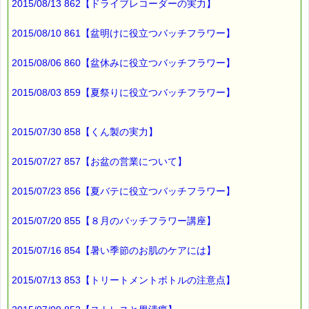
2015/08/13 862【ドライブレコーダーの実力】
人と会話できるロボットが
発売されましたが、
2015/08/10 861【盆明けに役立つバッチフラワー】
ロボットとの会話って
どんな感じなんでしょうね (*^_^*)
2015/08/06 860【盆休みに役立つバッチフラワー】
2015/08/03 859【夏祭りに役立つバッチフラワー】
最後まで読んでいただきありがとうございます。
お客様からのご投稿もお待ちしております。
*****@pass-thyme.com
2015/07/30 858【くん製の実力】
■メルマガ読者だけの eクーポン券 プレゼント
━━━━━━━━☆
2015/07/27 857【お盆の営業について】
★★★★★★★★★★★★★★★★★★★★★★★★★★★★★★
2015/07/23 856【夏バテに役立つバッチフラワー】
ｅクーポン：****-******
有効期限 ：2015/06/29(月)まで
タイプ ：くじタイプ
2015/07/20 855【８月のバッチフラワー講座】
───────────────────────────────
バッチフラワーレメディ・レスキュークリーム１本当毎に
2015/07/16 854【暑い季節のお肌のケアには】
200円（1等）～50円（3等）の範囲内で割引きになります。
割引き金額は、買い物カゴで内容確認する際に決定します。
当たる確率は（1等：5% 2等：10% 3等：85%）です。
2015/07/13 853【トリートメントボトルの注意点】
※バッチフラワー関連商品・関連書籍、セット商品は対象外で