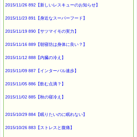
2015/11/26 892【新しいレスキューのお知らせ】
「塩パン」と発声したら、
2015/11/23 891【身近なスーパーフード】
なんと
2015/11/19 890【サツマイモの実力】
「ショパン」と
入力されたんです！
2015/11/16 889【朝寝坊は身体に良い？】
2015/11/12 888【内臓の冷え】
他の人がやると
ちゃんと「塩パン」と
入力されるのに、
2015/11/09 887【インターバル速歩】
2015/11/05 886【飲む点滴？】
わたしの時だけ
「ショパン」と
入力されちゃうんです (^◇^;)
2015/11/02 885【秋の寝冷え】
わたしの発音が
2015/10/29 884【眠りたいのに眠れない】
訛っているから？？
2015/10/26 883【ストレスと腹痛】
それにしても、