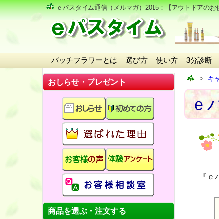
ｅパスタイム通信（メルマガ）2015
：【アウトドアのお
バッチフラワーとは
選び方
使い方
3分診断
キ
おしらせ・プレゼント
ｅパ
『ｅ
商品を選ぶ・注文する