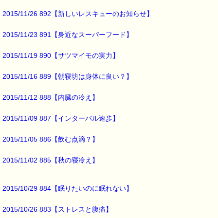
もともとは
2015/11/26 892【新しいレスキューのお知らせ】
スキンケアの製品ですので
安心して使えますよ (^^)
2015/11/23 891【身近なスーパーフード】
2015/11/19 890【サツマイモの実力】
それから、
日焼けには
2015/11/16 889【朝寝坊は身体に良い？】
レスキュージェルがお勧めです。
2015/11/12 888【内臓の冷え】
日焼けでほてったお肌を
2015/11/09 887【インターバル速歩】
ひんやりと
2015/11/05 886【飲む点滴？】
優しくケアしましょう (^o^)
2015/11/02 885【秋の寝冷え】
アウトドアに限らず、
2015/10/29 884【眠りたいのに眠れない】
外出時には
渋滞や暑さなど
ストレスも多いですね
2015/10/26 883【ストレスと腹痛】