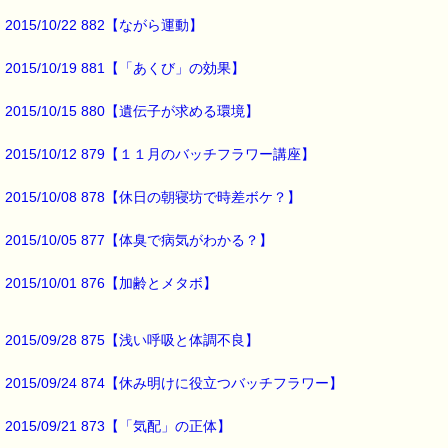
外出先での
2015/10/22 882【ながら運動】
ストレスには
レスキュースプレーや
2015/10/19 881【「あくび」の効果】
レスキューパステルが
役に立ちますね。
2015/10/15 880【遺伝子が求める環境】
旅先で
2015/10/12 879【１１月のバッチフラワー講座】
眠れないときには
レスキューナイトも
2015/10/08 878【休日の朝寝坊で時差ボケ？】
役立つかもしれません。
2015/10/05 877【体臭で病気がわかる？】
以上
2015/10/01 876【加齢とメタボ】
アウトドアのお供に
持って行きたい
2015/09/28 875【浅い呼吸と体調不良】
レスキュー・シリーズの
紹介でした (*^_^*)
2015/09/24 874【休み明けに役立つバッチフラワー】
■本日のオススメ情報 ━━━━━━━━━━━━━━━━━━━━☆
2015/09/21 873【「気配」の正体】
▼ストレスケアに役立つレスキューシリーズ特集ページ