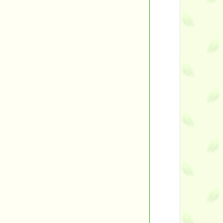
ント
す。
す！
■
■
バックナンバー一覧