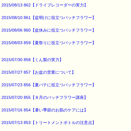
秋の虫の音が
2015/08/13 862【ドライブレコーダーの実力】
聞こえるようになりました (*^_^*)
2015/08/10 861【盆明けに役立つバッチフラワー】
2015/08/06 860【盆休みに役立つバッチフラワー】
最後まで読んでいただきありがとうございます。
お客様からのご投稿もお待ちしております。
2015/08/03 859【夏祭りに役立つバッチフラワー】
*****@pass-thyme.com
■メルマガ読者だけの eクーポン券 プレゼント ━━━━━━━━☆
2015/07/30 858【くん製の実力】
★★★★★★★★★★★★★★★★★★★★★★★★★★★★★★★
ｅクーポン：****-******
2015/07/27 857【お盆の営業について】
有効期限 ：2015/08/31(月)まで
タイプ ：くじタイプ
───────────────────────────────
2015/07/23 856【夏バテに役立つバッチフラワー】
バッチフラワーレメディ・レスキュークリーム１本当毎に
200円（1等）～50円（3等）の範囲内で割引きになります。
2015/07/20 855【８月のバッチフラワー講座】
割引き金額は、買い物カゴで内容確認する際に決定します。
当たる確率は（1等：5% 2等：10% 3等：85%）です。
2015/07/16 854【暑い季節のお肌のケアには】
※バッチフラワー関連商品・関連書籍、セット商品は対象外です。
※単品でも「こころ・サポート」などの割引き商品は対象外です。
2015/07/13 853【トリートメントボトルの注意点】
※1度のご購入につき1枚しかご利用いただけません。
※携帯サイトではご利用いただけません。