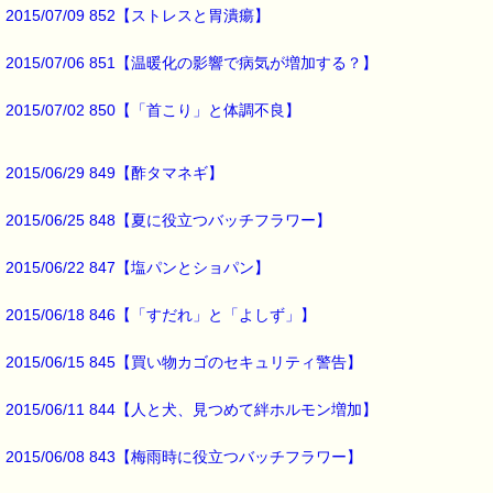
詳しくは下記サイトをご覧ください。
2015/07/09 852【ストレスと胃潰瘍】
→https://pass-thyme.com/info/#coupon
2015/07/06 851【温暖化の影響で病気が増加する？】
∞∞∞∞∞∞∞∞∞∞∞∞∞∞∞∞∞∞∞∞∞∞∞∞∞∞∞∞∞∞∞∞∞
このメールはｅパスタイムをご利用（ご注文、お問い合わせ、プレゼ
応募など）していただいたお客様だけにお届けする限定配信メールで
2015/07/02 850【「首こり」と体調不良】
割引クーポン券のプレゼントや、耳より情報をいち早くお届け致しま
∞∞∞∞∞∞∞∞∞∞∞∞∞∞∞∞∞∞∞∞∞∞∞∞∞∞∞∞∞∞∞∞∞
2015/06/29 849【酢タマネギ】
このメールマガジンのバックナンバーはこちらです
→https://pass-thyme.com/special/maga_back2015.asp
2015/06/25 848【夏に役立つバッチフラワー】
購読解除はこちらからできます
→https://pass-thyme.com/special/mailmaga.asp
2015/06/22 847【塩パンとショパン】
■━━━━━━━━━━━━━━━━━━━━━━━━━━━━━━━
バッチフラワー レメディに出会えて良かった！！
2015/06/18 846【「すだれ」と「よしず」】
と実感していただくのが私のねがいです。
───────────────────────────────
2015/06/15 845【買い物カゴのセキュリティ警告】
バッチフラワーレメディ専門店＜ｅパスタイム＞
発行責任者：店長 千葉るみこ
*****@pass-thyme.com
2015/06/11 844【人と犬、見つめて絆ホルモン増加】
https://pass-thyme.com/
■━━━━━━━━━━━━━━━━━━━━━━━━━━━━━━━
2015/06/08 843【梅雨時に役立つバッチフラワー】