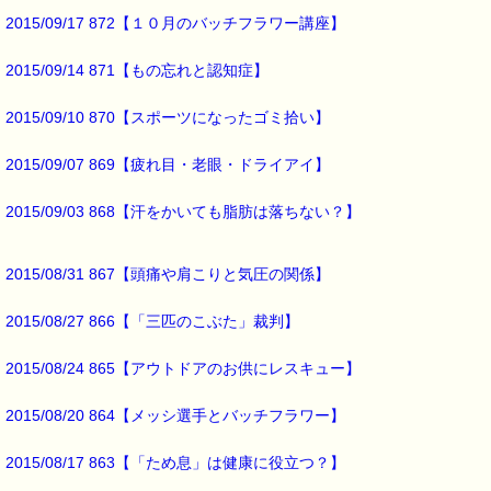
https://pass-thyme.com/special/rescue_series.asp
2015/09/17 872【１０月のバッチフラワー講座】
▼お得なバッチフラワー・レスキューセット！！
https://pass-thyme.com/shopping/set.asp
2015/09/14 871【もの忘れと認知症】
▼あなたにぴったりのバッチフラワーが見つかる－選び方ガイド
https://pass-thyme.com/guide/info.asp
2015/09/10 870【スポーツになったゴミ拾い】
2015/09/07 869【疲れ目・老眼・ドライアイ】
■オススメの講座情報 ━━━━━━━━━━━━━━━━━━━━☆
★バッチ国際教育プログラムレベル１ PTT６日間コース
2015/09/03 868【汗をかいても脂肪は落ちない？】
→https://pass-thyme.com/office/ptt1-6days.asp
★Facebookにも講座情報があります。
2015/08/31 867【頭痛や肩こりと気圧の関係】
→https://www.facebook.com/pass.thyme.bach.flower
2015/08/27 866【「三匹のこぶた」裁判】
■ｅパスタイム通信編集長 ルコ＠千葉るみこ 編集後記 ━━━━☆
2015/08/24 865【アウトドアのお供にレスキュー】
この頃やっと
涼しくなってきました。
2015/08/20 864【メッシ選手とバッチフラワー】
日中は
セミが鳴いていますが、
2015/08/17 863【「ため息」は健康に役立つ？】
夜には