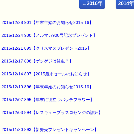
ｅパスタイム店長の
←2016年
2014
ルコ＠千葉るみこ （主婦、二児の母） でございます。
━━━━━━━━━━━━━━━━━━━━━━━━━━━━━━━
■ｅパスタイム通信 2015.08.24 VOL.865号
2015/12/28 901【年末年始のお知らせ2015-16】
【アウトドアのお供にレスキュー】
━━━━━━━━━━━━━━━━━━━━━━━━━━━━━━━
2015/12/24 900【メルマガ900号記念プレゼント】
アウトドアでの悩み事と言えば、
2015/12/21 899【クリスマスプレゼント2015】
虫刺されと
日焼けですね (-_-;)
2015/12/17 898【ゲジゲジは益虫？】
我が家では
2015/12/14 897【2015歳末セールのお知らせ】
蚊や虻などに刺されたら
2015/12/10 896【年末年始のお知らせ2015-16】
レスキュークリームか
レスキュージェルを
2015/12/07 895【年末に役立つバッチフラワー】
塗っています。
2015/12/03 894【レスキュープラスロゼンジの詳細】
痒みがぶり返したら
また塗ります。
2015/11/30 893【新発売プレゼントキャンペーン】