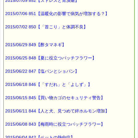
2015/07/09 852【ストレスと胃潰瘍】
★★★★★★★★★★★★★★★★★★★★★★★★★★★★★★
ｅクーポン：****-******
2015/07/06 851【温暖化の影響で病気が増加する？】
有効期限 ：2015/10/15(木)まで
タイプ ：くじタイプ
───────────────────────────────
2015/07/02 850【「首こり」と体調不良】
バッチフラワーレメディ・レスキュークリーム１本当毎に
200円（1等）～50円（3等）の範囲内で割引きになります。
割引き金額は、買い物カゴで内容確認する際に決定します。
2015/06/29 849【酢タマネギ】
当たる確率は（1等：5% 2等：10% 3等：85%）です。
※バッチフラワー関連商品・関連書籍、セット商品は対象外で
2015/06/25 848【夏に役立つバッチフラワー】
す。
※単品でも「こころ・サポート」などの割引き商品は対象外で
2015/06/22 847【塩パンとショパン】
す。
※1度のご購入につき1枚しかご利用いただけません。
※携帯サイトではご利用いただけません。
2015/06/18 846【「すだれ」と「よしず」】
詳しくは下記サイトをご覧ください。
→https://pass-thyme.com/info/#coupon
2015/06/15 845【買い物カゴのセキュリティ警告】
∞∞∞∞∞∞∞∞∞∞∞∞∞∞∞∞∞∞∞∞∞∞∞∞∞∞∞∞∞∞∞∞∞
このメールはｅパスタイムをご利用（ご注文、お問い合わせ、プ
2015/06/11 844【人と犬、見つめて絆ホルモン増加】
レゼント
応募など）していただいたお客様だけにお届けする限定配信メー
2015/06/08 843【梅雨時に役立つバッチフラワー】
ルです。
割引クーポン券のプレゼントや、耳より情報をいち早くお届け致
します！
2015/06/04 842【ペットの熱中症】