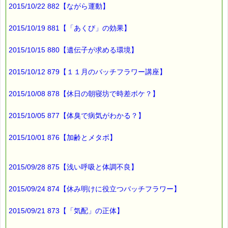
１時間程度のずれに
2015/10/22 882【ながら運動】
おさめるのが良いようです (^^;)
2015/10/19 881【「あくび」の効果】
ところで、
2015/10/15 880【遺伝子が求める環境】
もし、
2015/10/12 879【１１月のバッチフラワー講座】
日頃の睡眠不足に
心の乱れが影響しているときには、
2015/10/08 878【休日の朝寝坊で時差ボケ？】
こちららが、お役に立ちますよ (*^_^*)
2015/10/05 877【体臭で病気がわかる？】
■本日のオススメ情報
━━━━━━━━━━━━━━━━━━━━☆
2015/10/01 876【加齢とメタボ】
▼心のバランスが乱れて眠れない時に
https://pass-thyme.com/pinpoint/pp043_01.asp
2015/09/28 875【浅い呼吸と体調不良】
▼ストレスケアに役立つレスキューシリーズ特集ページ
https://pass-thyme.com/special/rescue_series.asp
2015/09/24 874【休み明けに役立つバッチフラワー】
▼あなたにぴったりのバッチフラワーが見つかる－選び方ガイ
ド
2015/09/21 873【「気配」の正体】
https://pass-thyme.com/guide/info.asp