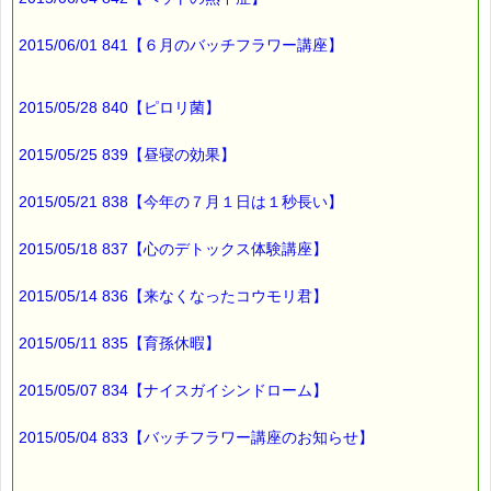
∞∞∞∞∞∞∞∞∞∞∞∞∞∞∞∞∞∞∞∞∞∞∞∞∞∞∞∞∞∞∞∞∞
2015/06/01 841【６月のバッチフラワー講座】
このメールマガジンのバックナンバーはこちらです
→https://pass-thyme.com/special/maga_back2015.asp
購読解除はこちらからできます
2015/05/28 840【ピロリ菌】
→https://pass-thyme.com/special/mailmaga.asp
2015/05/25 839【昼寝の効果】
■━━━━━━━━━━━━━━━━━━━━━━━━━━━━━━
バッチフラワー レメディに出会えて良かった！！
と実感していただくのが私のねがいです。
2015/05/21 838【今年の７月１日は１秒長い】
───────────────────────────────
バッチフラワーレメディ専門店＜ｅパスタイム＞
2015/05/18 837【心のデトックス体験講座】
発行責任者：店長 千葉るみこ
*****@pass-thyme.com
https://pass-thyme.com/
2015/05/14 836【来なくなったコウモリ君】
■━━━━━━━━━━━━━━━━━━━━━━━━━━━━━━
バックナンバー一覧
2015/05/11 835【育孫休暇】
2015/05/07 834【ナイスガイシンドローム】
2015/05/04 833【バッチフラワー講座のお知らせ】