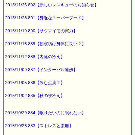
2015/11/26 892【新しいレスキューのお知らせ】
心身の不調が起こりやすくなる
だけでなく
2015/11/23 891【身近なスーパーフード】
場合によっては
2015/11/19 890【サツマイモの実力】
肥満や
2015/11/16 889【朝寝坊は身体に良い？】
高血圧といった
2015/11/12 888【内臓の冷え】
生活習慣病や
うつ病などのリスクが
2015/11/09 887【インターバル速歩】
高まる危険もあるそうですよ (-_-;)
2015/11/05 886【飲む点滴？】
社会的時差ボケは
2015/11/02 885【秋の寝冷え】
平日と休日の
起床時間のずれを小さくすることで
2015/10/29 884【眠りたいのに眠れない】
回避できます。
2015/10/26 883【ストレスと腹痛】
個人差があると思いますが、