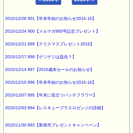
━━━━━━━━━━━━━━━━━━━━━━━━━━━━━━
■ｅパスタイム通信 2015.10.08 VOL.878号
【休日の朝寝坊で時差ボケ？】
2015/12/28 901【年末年始のお知らせ2015-16】
━━━━━━━━━━━━━━━━━━━━━━━━━━━━━━
海外旅行で
2015/12/24 900【メルマガ900号記念プレゼント】
時差のある国に行った時に
2015/12/21 899【クリスマスプレゼント2015】
時差ボケと呼ばれる
体調不良を招くことがありますが、
2015/12/17 898【ゲジゲジは益虫？】
2015/12/14 897【2015歳末セールのお知らせ】
平日と休日で
起床時間がずれることでも
2015/12/10 896【年末年始のお知らせ2015-16】
時差ボケのような
状態になることがあるそうです。
2015/12/07 895【年末に役立つバッチフラワー】
そのような状態を
2015/12/03 894【レスキュープラスロゼンジの詳細】
社会的時差ボケ
2015/11/30 893【新発売プレゼントキャンペーン】
と呼ぶそうです。