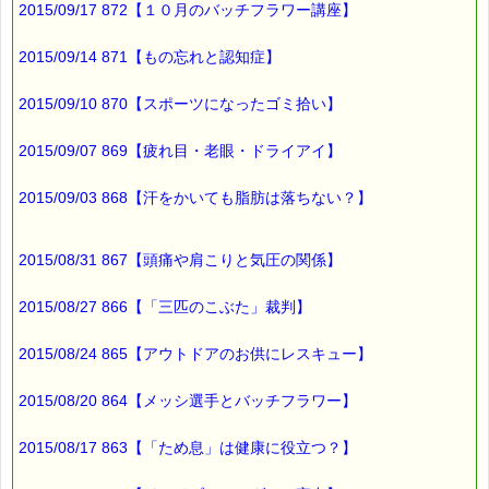
2015/09/17 872【１０月のバッチフラワー講座】
■オススメの講座情報
━━━━━━━━━━━━━━━━━━━━☆
2015/09/14 871【もの忘れと認知症】
▼バッチ国際教育プログラムレベル１ PTT６日間コース
2015/09/10 870【スポーツになったゴミ拾い】
→https://pass-thyme.com/office/ptt1-6days.asp
★ただいま募集中です（１０月コース）
2015/09/07 869【疲れ目・老眼・ドライアイ】
▼Facebookにも講座情報があります。
→https://www.facebook.com/pass.thyme.bach.flower
2015/09/03 868【汗をかいても脂肪は落ちない？】
■連休中の営業について
━━━━━━━━━━━━━━━━━━━☆
2015/08/31 867【頭痛や肩こりと気圧の関係】
ｅパスタイムでは
2015/08/27 866【「三匹のこぶた」裁判】
365日24時間
注文を受け付けておりますが、
2015/08/24 865【アウトドアのお供にレスキュー】
発送作業につきましては
2015/08/20 864【メッシ選手とバッチフラワー】
10日～12日の 3日間
休ませて頂く予定です。
2015/08/17 863【「ため息」は健康に役立つ？】
9日午後～12日に
頂いたご注文の発送は