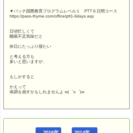
▼バッチ国際教育プログラムレベル１ PTT６日間コース
https://pass-thyme.com/office/ptt1-6days.asp
日頃忙しくて
睡眠不足気味だと
休日にたっぷり寝たい
と考える方も
多いと思いますが、
もしかすると
かえって
体調を崩すかもしれませんよ w(゜o゜)w
こんにちは！
ｅパスタイム店長の
ルコ＠千葉るみこ （主婦、二児の母） でございます。
←2016年
2014年→