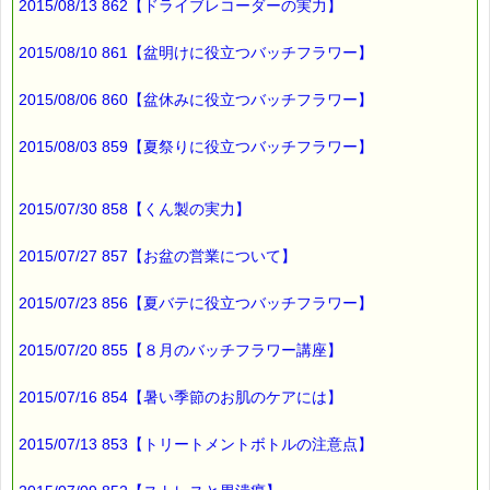
2015/08/13 862【ドライブレコーダーの実力】
13日以降になる予定です。
2015/08/10 861【盆明けに役立つバッチフラワー】
■ｅパスタイム通信編集長 ルコ＠千葉るみこ 編集後記
2015/08/06 860【盆休みに役立つバッチフラワー】
━━━━☆
わたしも
2015/08/03 859【夏祭りに役立つバッチフラワー】
日頃は睡眠不足気味です。
休日は、
2015/07/30 858【くん製の実力】
起きる時間は
あまり変えず
2015/07/27 857【お盆の営業について】
眠いときには
2015/07/23 856【夏バテに役立つバッチフラワー】
昼寝してます (*^_^*)
2015/07/20 855【８月のバッチフラワー講座】
最後まで読んでいただきありがとうございます。
2015/07/16 854【暑い季節のお肌のケアには】
お客様からのご投稿もお待ちしております。
*****@pass-thyme.com
2015/07/13 853【トリートメントボトルの注意点】
■メルマガ読者だけの eクーポン券 プレゼント
━━━━━━━━☆