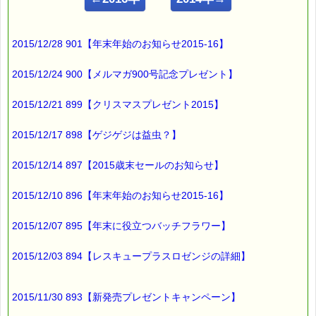
━━━━━━━━━━━━━━━━━━━━━━━━━━━━━━
■ｅパスタイム通信 2015.10.05 VOL.877号
2015/12/28 901【年末年始のお知らせ2015-16】
【体臭で病気がわかる？】
━━━━━━━━━━━━━━━━━━━━━━━━━━━━━━
2015/12/24 900【メルマガ900号記念プレゼント】
「体臭」と聞いて
真っ先に思い出すのは
2015/12/21 899【クリスマスプレゼント2015】
加齢臭 ですが (^^;)
2015/12/17 898【ゲジゲジは益虫？】
体臭は、
2015/12/14 897【2015歳末セールのお知らせ】
身体の状態に応じて変わるそうで、
2015/12/10 896【年末年始のお知らせ2015-16】
病気特有の体臭も
あるそうなんです (゜O゜;
2015/12/07 895【年末に役立つバッチフラワー】
糖尿病になると
2015/12/03 894【レスキュープラスロゼンジの詳細】
甘い臭い、
胃腸障害があると
2015/11/30 893【新発売プレゼントキャンペーン】
腐敗臭やがするんだとか・・・