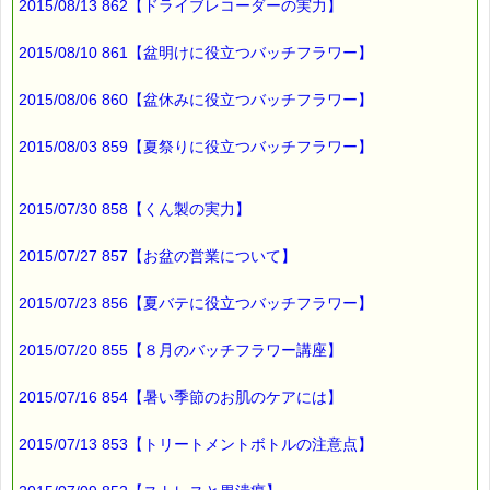
2015/08/13 862【ドライブレコーダーの実力】
お客様からのご投稿もお待ちしております。
*****@pass-thyme.com
2015/08/10 861【盆明けに役立つバッチフラワー】
■メルマガ読者だけの eクーポン券 プレゼント
━━━━━━━━☆
2015/08/06 860【盆休みに役立つバッチフラワー】
★★★★★★★★★★★★★★★★★★★★★★★★★★★★★★
ｅクーポン：****-******
2015/08/03 859【夏祭りに役立つバッチフラワー】
有効期限 ：2015/10/12(月)まで
タイプ ：くじタイプ
───────────────────────────────
2015/07/30 858【くん製の実力】
バッチフラワーレメディ・レスキュークリーム１本当毎に
200円（1等）～50円（3等）の範囲内で割引きになります。
割引き金額は、買い物カゴで内容確認する際に決定します。
2015/07/27 857【お盆の営業について】
当たる確率は（1等：5% 2等：10% 3等：85%）です。
2015/07/23 856【夏バテに役立つバッチフラワー】
※バッチフラワー関連商品・関連書籍、セット商品は対象外で
す。
※単品でも「こころ・サポート」などの割引き商品は対象外で
2015/07/20 855【８月のバッチフラワー講座】
す。
※1度のご購入につき1枚しかご利用いただけません。
2015/07/16 854【暑い季節のお肌のケアには】
※携帯サイトではご利用いただけません。
詳しくは下記サイトをご覧ください。
→https://pass-thyme.com/info/#coupon
2015/07/13 853【トリートメントボトルの注意点】
∞∞∞∞∞∞∞∞∞∞∞∞∞∞∞∞∞∞∞∞∞∞∞∞∞∞∞∞∞∞∞∞∞