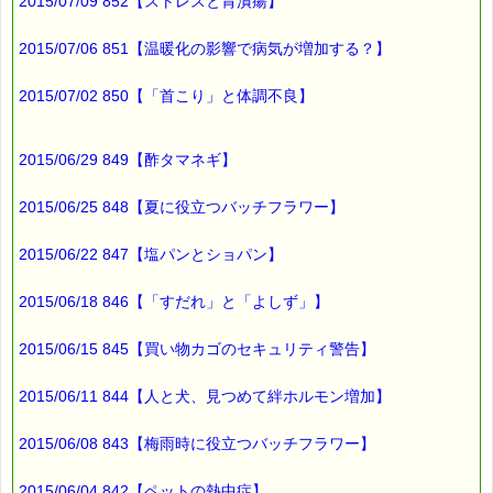
このメールはｅパスタイムをご利用（ご注文、お問い合わせ、プ
2015/07/09 852【ストレスと胃潰瘍】
レゼント
応募など）していただいたお客様だけにお届けする限定配信メー
2015/07/06 851【温暖化の影響で病気が増加する？】
ルです。
割引クーポン券のプレゼントや、耳より情報をいち早くお届け致
します！
2015/07/02 850【「首こり」と体調不良】
∞∞∞∞∞∞∞∞∞∞∞∞∞∞∞∞∞∞∞∞∞∞∞∞∞∞∞∞∞∞∞∞∞
このメールマガジンのバックナンバーはこちらです
2015/06/29 849【酢タマネギ】
→https://pass-thyme.com/special/maga_back2015.asp
購読解除はこちらからできます
2015/06/25 848【夏に役立つバッチフラワー】
→https://pass-thyme.com/special/mailmaga.asp
2015/06/22 847【塩パンとショパン】
■━━━━━━━━━━━━━━━━━━━━━━━━━━━━━━
バッチフラワー レメディに出会えて良かった！！
と実感していただくのが私のねがいです。
2015/06/18 846【「すだれ」と「よしず」】
───────────────────────────────
バッチフラワーレメディ専門店＜ｅパスタイム＞
2015/06/15 845【買い物カゴのセキュリティ警告】
発行責任者：店長 千葉るみこ
*****@pass-thyme.com
https://pass-thyme.com/
2015/06/11 844【人と犬、見つめて絆ホルモン増加】
■━━━━━━━━━━━━━━━━━━━━━━━━━━━━━━
バックナンバー一覧
2015/06/08 843【梅雨時に役立つバッチフラワー】
2015/06/04 842【ペットの熱中症】