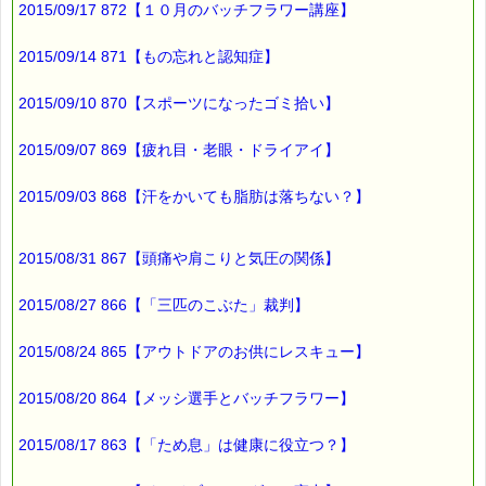
2015/09/17 872【１０月のバッチフラワー講座】
■オススメの講座情報
━━━━━━━━━━━━━━━━━━━━☆
2015/09/14 871【もの忘れと認知症】
▼バッチ国際教育プログラムレベル１ PTT６日間コース
→https://pass-thyme.com/office/ptt1-6days.asp
2015/09/10 870【スポーツになったゴミ拾い】
★ただいま募集中です（１０月コース）
▼Facebookにも講座情報があります。
2015/09/07 869【疲れ目・老眼・ドライアイ】
→https://www.facebook.com/pass.thyme.bach.flower
2015/09/03 868【汗をかいても脂肪は落ちない？】
■ｅパスタイム通信編集長 ルコ＠千葉るみこ 編集後記
━━━━☆
2015/08/31 867【頭痛や肩こりと気圧の関係】
山の上の方では
紅葉が始まっています。
2015/08/27 866【「三匹のこぶた」裁判】
近所の柿の実も
色づいてきました。
2015/08/24 865【アウトドアのお供にレスキュー】
もうすぐ
2015/08/20 864【メッシ選手とバッチフラワー】
秋本番ですね (*^_^*)
2015/08/17 863【「ため息」は健康に役立つ？】
最後まで読んでいただきありがとうございます。