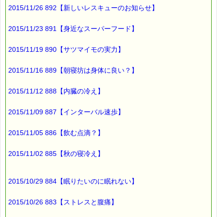
2015/11/26 892【新しいレスキューのお知らせ】
昔は
患者の体臭で
2015/11/23 891【身近なスーパーフード】
病気の診断をする
2015/11/19 890【サツマイモの実力】
嗅診（きゅうしん）という
診断法があったそうですが、
2015/11/16 889【朝寝坊は身体に良い？】
現代では
2015/11/12 888【内臓の冷え】
犬の嗅覚で
ガンを検査する
2015/11/09 887【インターバル速歩】
「がん探知犬」も
2015/11/05 886【飲む点滴？】
いるそうです。
2015/11/02 885【秋の寝冷え】
もし、
2015/10/29 884【眠りたいのに眠れない】
体臭が今までとは違う
と感じたら、
2015/10/26 883【ストレスと腹痛】
体調を崩している