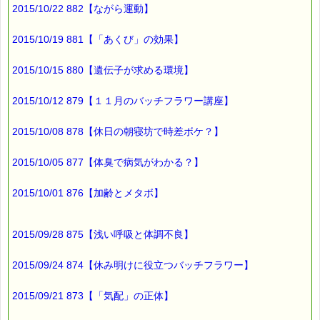
サインかもしれませんね (^^;)
2015/10/22 882【ながら運動】
ところで、
2015/10/19 881【「あくび」の効果】
ストレスも
2015/10/15 880【遺伝子が求める環境】
体調を崩す原因になりますね。
2015/10/12 879【１１月のバッチフラワー講座】
ストレスケアには、
2015/10/08 878【休日の朝寝坊で時差ボケ？】
バッチフラワーが役に立ちますよ (*^_^*)
■本日のオススメ情報
2015/10/05 877【体臭で病気がわかる？】
━━━━━━━━━━━━━━━━━━━━☆
2015/10/01 876【加齢とメタボ】
▼ストレスケアに役立つレスキューシリーズ特集ページ
https://pass-thyme.com/special/rescue_series.asp
▼お得なバッチフラワー・レスキューセット！！
2015/09/28 875【浅い呼吸と体調不良】
https://pass-thyme.com/shopping/set.asp
2015/09/24 874【休み明けに役立つバッチフラワー】
▼あなたにぴったりのバッチフラワーが見つかる－選び方ガイ
ド
https://pass-thyme.com/guide/info.asp
2015/09/21 873【「気配」の正体】