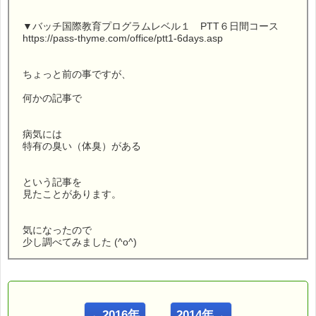
▼バッチ国際教育プログラムレベル１ PTT６日間コース
https://pass-thyme.com/office/ptt1-6days.asp
ちょっと前の事ですが、
何かの記事で
病気には
特有の臭い（体臭）がある
という記事を
見たことがあります。
気になったので
少し調べてみました (^o^)
こんにちは！
ｅパスタイム店長の
←2016年
2014年→
ルコ＠千葉るみこ （主婦、二児の母） でございます。