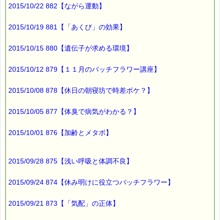
2015/10/22 882【ながら運動】
「させていただきます」の誤用が
ありました (-_-;)
2015/10/19 881【「あくび」の効果】
2015/10/15 880【遺伝子が求める環境】
今後直していきたいと
思います。
2015/10/12 879【１１月のバッチフラワー講座】
2015/10/08 878【休日の朝寝坊で時差ボケ？】
ところで、
2015/10/05 877【体臭で病気がわかる？】
丁寧語の取り扱いは
難しい面がありますが、
2015/10/01 876【加齢とメタボ】
こちらの取り扱いは、簡単ですよ (*^_^*)
2015/09/28 875【浅い呼吸と体調不良】
■本日のオススメ情報
━━━━━━━━━━━━━━━━━━━━☆
2015/09/24 874【休み明けに役立つバッチフラワー】
▼ストレスケアに役立つレスキューシリーズ特集ページ
https://pass-thyme.com/special/rescue_series.asp
2015/09/21 873【「気配」の正体】