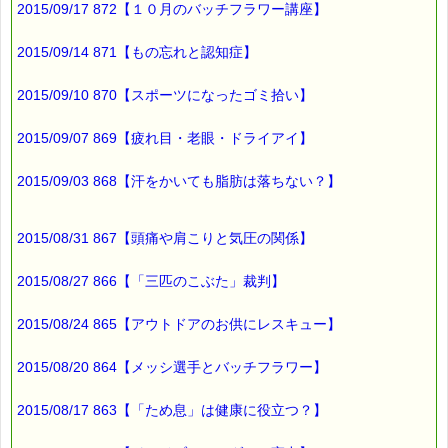
2015/09/17 872【１０月のバッチフラワー講座】
▼あなたにぴったりのバッチフラワーが見つかる－選び方ガイ
ド
https://pass-thyme.com/guide/info.asp
2015/09/14 871【もの忘れと認知症】
2015/09/10 870【スポーツになったゴミ拾い】
▼花粉で不快になった感情を和らげましょう
https://pass-thyme.com/fit/p005.asp
2015/09/07 869【疲れ目・老眼・ドライアイ】
■ｅパスタイム通信編集長 ルコ＠千葉るみこ 編集後記
2015/09/03 868【汗をかいても脂肪は落ちない？】
━━━━☆
こちらでは
花粉のピークは過ぎたようで、
2015/08/31 867【頭痛や肩こりと気圧の関係】
マスク無しで
2015/08/27 866【「三匹のこぶた」裁判】
ウォーキングできました (^^)
気がつくと
2015/08/24 865【アウトドアのお供にレスキュー】
道ばたには
2015/08/20 864【メッシ選手とバッチフラワー】
ヒメオドリコソウ
ナズナ
2015/08/17 863【「ため息」は健康に役立つ？】
ツクシ