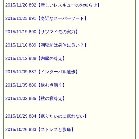
2015/11/26 892【新しいレスキューのお知らせ】
「プレゼントさせていただきます」
「お送りさせていただきます」
2015/11/23 891【身近なスーパーフード】
といった使い方は
誤用で
2015/11/19 890【サツマイモの実力】
「プレゼントいたします」
2015/11/16 889【朝寝坊は身体に良い？】
「お送りいたします」
2015/11/12 888【内臓の冷え】
とするのが良いそうです。
2015/11/09 887【インターバル速歩】
両者を
比べてみると、
2015/11/05 886【飲む点滴？】
前者には
違和感がありますね (^^;)
2015/11/02 885【秋の寝冷え】
2015/10/29 884【眠りたいのに眠れない】
ｅパスタイムの
ホームページを確認したら
2015/10/26 883【ストレスと腹痛】
予想通り、