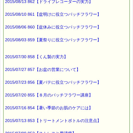
2015/08/13 862【ドライブレコーダーの実力】
といった
春の草花が
2015/08/10 861【盆明けに役立つバッチフラワー】
風に揺れていました (*^_^*)
2015/08/06 860【盆休みに役立つバッチフラワー】
最後まで読んでいただきありがとうございます。
2015/08/03 859【夏祭りに役立つバッチフラワー】
お客様からのご投稿もお待ちしております。
*****@pass-thyme.com
2015/07/30 858【くん製の実力】
■メルマガ読者だけの eクーポン券 プレゼント
━━━━━━━━☆
2015/07/27 857【お盆の営業について】
★★★★★★★★★★★★★★★★★★★★★★★★★★★★★★
ｅクーポン：****-******
2015/07/23 856【夏バテに役立つバッチフラワー】
有効期限 ：2015/04/20(月)まで
タイプ ：くじタイプ
───────────────────────────────
2015/07/20 855【８月のバッチフラワー講座】
バッチフラワーレメディ・レスキュークリーム１本当毎に
200円（1等）～50円（3等）の範囲内で割引きになります。
2015/07/16 854【暑い季節のお肌のケアには】
割引き金額は、買い物カゴで内容確認する際に決定します。
当たる確率は（1等：5% 2等：10% 3等：85%）です。
2015/07/13 853【トリートメントボトルの注意点】
※バッチフラワー関連商品・関連書籍、セット商品は対象外で
す。