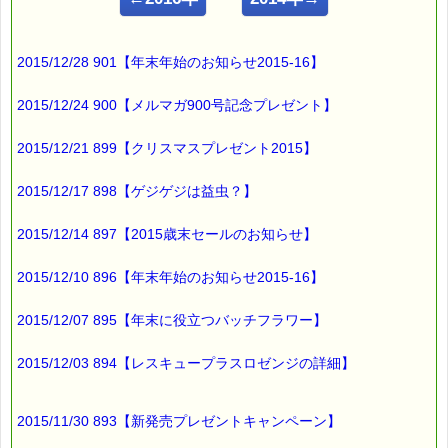
当てはまっていたんです (-_-;)
2015/12/28 901【年末年始のお知らせ2015-16】
こんにちは！
2015/12/24 900【メルマガ900号記念プレゼント】
ｅパスタイム店長の
2015/12/21 899【クリスマスプレゼント2015】
ルコ＠千葉るみこ （主婦、二児の母） でございます。
━━━━━━━━━━━━━━━━━━━━━━━━━━━━━━
2015/12/17 898【ゲジゲジは益虫？】
■ｅパスタイム通信 2015.04.13 VOL.827号
【させていただきます症候群】
2015/12/14 897【2015歳末セールのお知らせ】
━━━━━━━━━━━━━━━━━━━━━━━━━━━━━━
そもそも
2015/12/10 896【年末年始のお知らせ2015-16】
「させていただきます」とは
2015/12/07 895【年末に役立つバッチフラワー】
相手の許可をもらって
自分が恩恵を受ける行為をあらわす言葉
2015/12/03 894【レスキュープラスロゼンジの詳細】
なんだそうです。
2015/11/30 893【新発売プレゼントキャンペーン】
例えば、