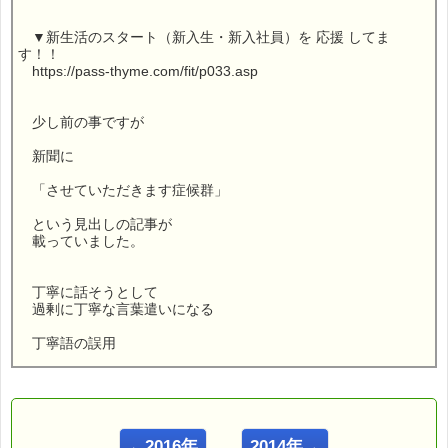
▼新生活のスタート（新入生・新入社員）を 応援 してま
す！！
https://pass-thyme.com/fit/p033.asp
少し前の事ですが
新聞に
「させていただきます症候群」
という見出しの記事が
載っていました。
丁寧に話そうとして
過剰に丁寧な言葉遣いになる
丁寧語の誤用
についての記事でした。
実は、
←2016年
2014年→
わたしにも