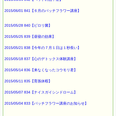
発行責任者：店長 千葉るみこ
*****@pass-thyme.com
2015/06/01 841【６月のバッチフラワー講座】
https://pass-thyme.com/
■━━━━━━━━━━━━━━━━━━━━━━━━━━━━━━
バックナンバー一覧
2015/05/28 840【ピロリ菌】
2015/05/25 839【昼寝の効果】
2015/05/21 838【今年の７月１日は１秒長い】
2015/05/18 837【心のデトックス体験講座】
2015/05/14 836【来なくなったコウモリ君】
2015/05/11 835【育孫休暇】
2015/05/07 834【ナイスガイシンドローム】
2015/05/04 833【バッチフラワー講座のお知らせ】