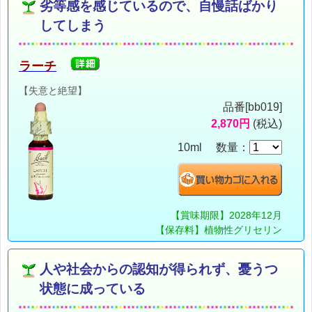
劣等感を感じているので、自慢話ばかり
してしまう
ラーチ
【失意と絶望】
品番[bb019]
2,870円
(税込)
10ml 数量：
【賞味期限】2028年12月
【保存料】植物性グリセリン
人や社会からの認知が得られず、憂うつ
状態に成っている