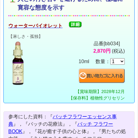
寛容な態度を示す
ウォーターバイオレット
【淋しさ・孤独】
品番[bb034]
2,870円
(税込)
10ml 数量：
【賞味期限】2028年12月
【保存料】植物性グリセリン
参考にした資料：『
バッチフラワーエッセンス事
典
』，『バッチの花療法』，『
バッチ フラワー
BOOK
』，『花が癒す子供の心と体』，『男たちの処