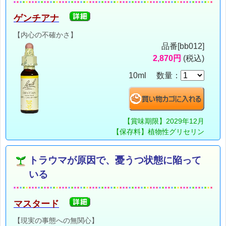
ゲンチアナ
【内心の不確かさ】
品番[bb012]
2,870円
(税込)
10ml 数量：
【賞味期限】2029年12月
【保存料】植物性グリセリン
トラウマが原因で、憂うつ状態に陥って
いる
マスタード
【現実の事態への無関心】