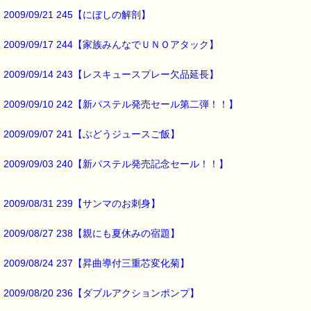
▼怒りや憎しみを感じたときに役立つバッチフラワー
https://pass-thyme.com/fit/q020.asp
2009/09/21 245【にぼしの解剖】
2009/09/17 244【家族みんなでＵＮＯアタック】
▼忘れっぽい時に役立つバッチフラワー
https://pass-thyme.com/fit/q330.asp
2009/09/14 243【レスキュースプレー欠品延長】
▼レスキュースプレーの代用：レスキューレメディ 1,850円
2009/09/10 242【新パステル発売セール第二弾！！】
https://pass-thyme.com/special/RescueSpray_gt.asp
2009/09/07 241【ぶどうジュースご飯】
▼過去のオススメ情報
https://pass-thyme.com/shopping/1oshi.asp
2009/09/03 240【新パステル発売記念セール！！】
■ｅパスタイム通信編集長 ルコ＠千葉るみこ 編集後記 ━━━━☆
2009/08/31 239【サンマのお刺身】
先日
小学校の
2009/08/27 238【親にも夏休みの宿題】
学習発表会がありました。
上の子が
2009/08/24 237【昇曲導付三重芯変化菊】
小学校に入った時から数えて
９回目の学習発表会でした。
2009/08/20 236【ダブルアクションポンプ】