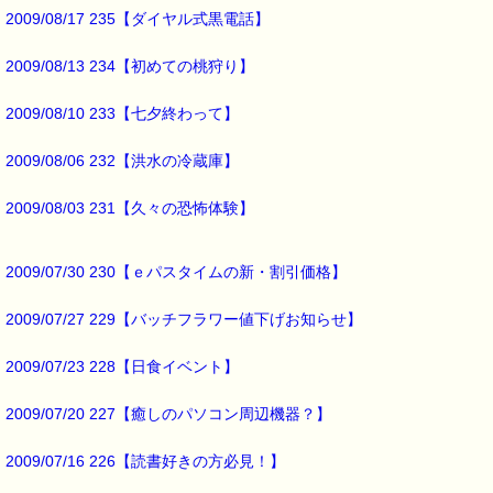
下の子も
2009/08/17 235【ダイヤル式黒電話】
６年生なので
今年が最後でした。
2009/08/13 234【初めての桃狩り】
来年からはもう
見る機会がないと思うと
2009/08/10 233【七夕終わって】
ちょっとさみしいですねぇ (・_・、)
2009/08/06 232【洪水の冷蔵庫】
最後まで読んでいただきありがとうございます。
2009/08/03 231【久々の恐怖体験】
お客様からのご投稿もお待ちしています。
*****@pass-thyme.com
2009/07/30 230【ｅパスタイムの新・割引価格】
■メルマガ読者だけの eクーポン券 プレゼント ━━━━━━━━☆
2009/07/27 229【バッチフラワー値下げお知らせ】
★★★★★★★★★★★★★★★★★★★★★★★★★★★★★★★
ｅクーポン：****-******
2009/07/23 228【日食イベント】
有効期限 ：2009/12/14(月)まで
タイプ ：くじタイプ
───────────────────────────────
2009/07/20 227【癒しのパソコン周辺機器？】
バッチフラワーレメディ・レスキュークリーム１本当毎に
200円（1等）～50円（3等）の範囲内で割引きになります。
2009/07/16 226【読書好きの方必見！】
割引き金額は、買い物カゴで内容確認する際に決定します。
当たる確率は（1等：5% 2等：10% 3等：85%）です。