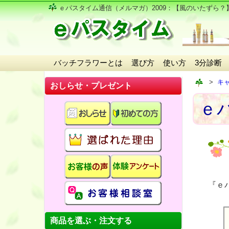
ｅパスタイム通信（メルマガ）2009
：【風のいたずら？
バッチフラワーとは
選び方
使い方
3分診断
キ
おしらせ・プレゼント
ｅパ
『ｅ
商品を選ぶ・注文する