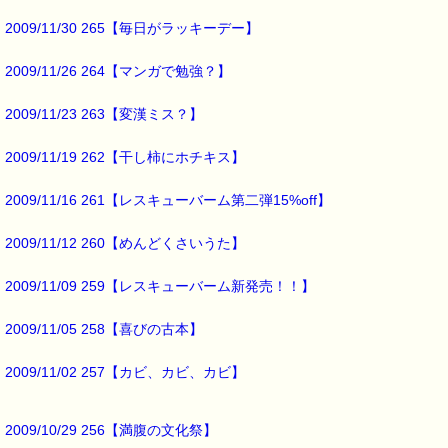
数年前の事です。
2009/11/30 265【毎日がラッキーデー】
朝起きると、
2009/11/26 264【マンガで勉強？】
玄関の前に
2009/11/23 263【変漢ミス？】
落ち葉が
山のように積んでありました。
2009/11/19 262【干し柿にホチキス】
その時は、
2009/11/16 261【レスキューバーム第二弾15%off】
直感で、
子どもたちの仕業だと思ったんですが、
2009/11/12 260【めんどくさいうた】
翌日も、翌々日も
2009/11/09 259【レスキューバーム新発売！！】
朝になると、
玄関の前に
2009/11/05 258【喜びの古本】
落ち葉の山がありました。
2009/11/02 257【カビ、カビ、カビ】
いたずらにしては
度が過ぎると思って
少し怒りを感じたんですが、
2009/10/29 256【満腹の文化祭】