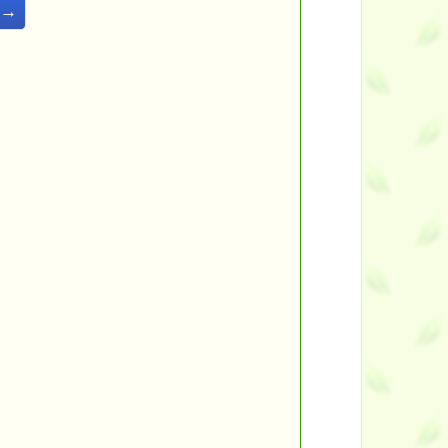
━━
年→
━━