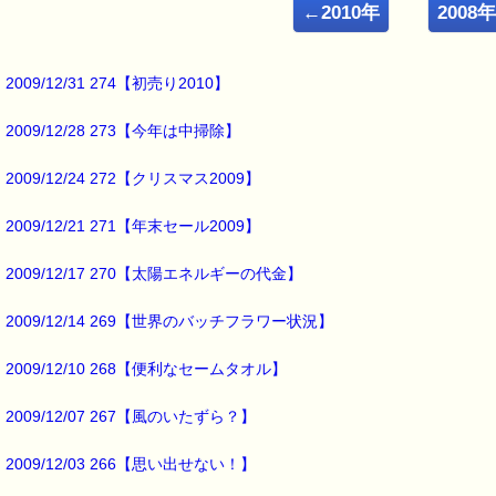
━━━━━━━━━━━━━━━━━━━━━━━━━━━━━━━
←2010年
2008
■ｅパスタイム通信 2009.12.07 VOL.267号
【風のいたずら？】
━━━━━━━━━━━━━━━━━━━━━━━━━━━━━━━
2009/12/31 274【初売り2010】
街路樹って、
葉が茂っている時期は
2009/12/28 273【今年は中掃除】
季節毎に
目を楽しませてくれますが、
2009/12/24 272【クリスマス2009】
2009/12/21 271【年末セール2009】
葉が落ちる時期には、
時として
厄介者になる事も・・・ (^^;)
2009/12/17 270【太陽エネルギーの代金】
2009/12/14 269【世界のバッチフラワー状況】
何度掃除しても
どこからともなく
飛んできて
2009/12/10 268【便利なセームタオル】
家の前の道路や玄関先に
2009/12/07 267【風のいたずら？】
溜まってしまうのが
玉にキズです。
2009/12/03 266【思い出せない！】
さて、