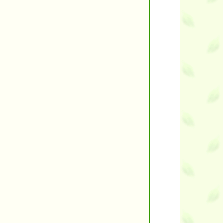
ント
す。
す！
■