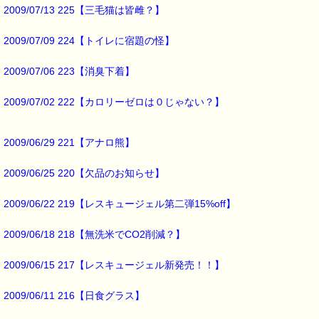
2009/07/13 225【三毛猫は皆雌？】
※バッチフラワー関連商品・関連書籍、セット商品は対象外です。
※1度のご購入につき1枚しかご利用いただけません。
2009/07/09 224【トイレに宿題の怪】
※携帯サイトではご利用いただけません。
詳しくは下記サイトをご覧ください。
→https://pass-thyme.com/info/#coupon
2009/07/06 223【消臭下着】
∞∞∞∞∞∞∞∞∞∞∞∞∞∞∞∞∞∞∞∞∞∞∞∞∞∞∞∞∞∞∞∞∞
2009/07/02 222【カロリーゼロは０じゃない？】
このメールはｅパスタイムをご利用（ご注文、お問い合わせ、プレゼ
応募など）していただいたお客様だけにお届けする限定配信メールで
割引クーポン券のプレゼントや、耳より情報をいち早くお届け致しま
∞∞∞∞∞∞∞∞∞∞∞∞∞∞∞∞∞∞∞∞∞∞∞∞∞∞∞∞∞∞∞∞∞
2009/06/29 221【アナロ熊】
このメールマガジンのバックナンバーはこちらです
2009/06/25 220【欠品のお知らせ】
→https://pass-thyme.com/special/maga_back2009.asp
購読解除はこちらからできます
2009/06/22 219【レスキュージェル第二弾15%off】
→https://pass-thyme.com/special/mailmaga.asp
2009/06/18 218【無洗米でCO2削減？】
■━━━━━━━━━━━━━━━━━━━━━━━━━━━━━━━
バッチフラワー レメディに出会えて良かった！！
と実感していただくのが私のねがいです。
2009/06/15 217【レスキュージェル新発売！！】
───────────────────────────────
バッチフラワーレメディ専門店＜ｅパスタイム＞
2009/06/11 216【日食グラス】
発行責任者：店長 千葉るみこ
*****@pass-thyme.com