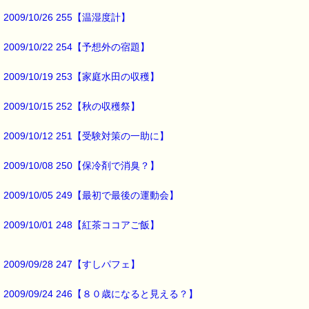
2009/10/26 255【温湿度計】
実は、
落ち葉の山を作ったのは
2009/10/22 254【予想外の宿題】
子どもたちではなく、
2009/10/19 253【家庭水田の収穫】
「風」だったんです w(゜o゜)w
2009/10/15 252【秋の収穫祭】
落ち葉の山ができた数日間は
風が強かったので、
2009/10/12 251【受験対策の一助に】
玄関先が
2009/10/08 250【保冷剤で消臭？】
吹きだまりになっていたんです。
2009/10/05 249【最初で最後の運動会】
きれいに積んであったので
てっきり子供の仕業だと疑って
2009/10/01 248【紅茶ココアご飯】
怒りさえ感じた当時のわたし・・・ (^^;)
こんなわたしには、これですね。
2009/09/28 247【すしパフェ】
■本日のオススメ情報 ━━━━━━━━━━━━━━━━━━━━☆
2009/09/24 246【８０歳になると見える？】