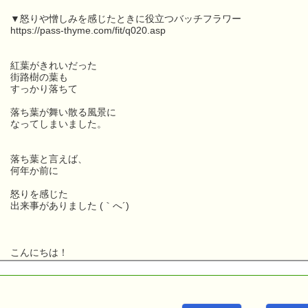
▼怒りや憎しみを感じたときに役立つバッチフラワー
https://pass-thyme.com/fit/q020.asp
紅葉がきれいだった
街路樹の葉も
すっかり落ちて
落ち葉が舞い散る風景に
なってしまいました。
落ち葉と言えば、
何年か前に
怒りを感じた
出来事がありました (｀へ´)
こんにちは！
ｅパスタイム店長の
ルコ＠千葉るみこ （主婦、二児の母） でございます。