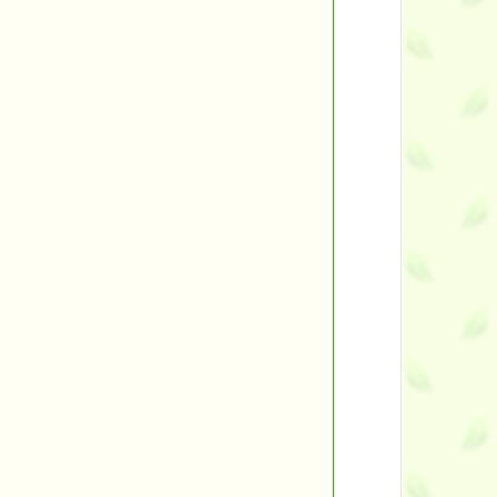
ント
す。
す！
■
■
バックナンバー一覧