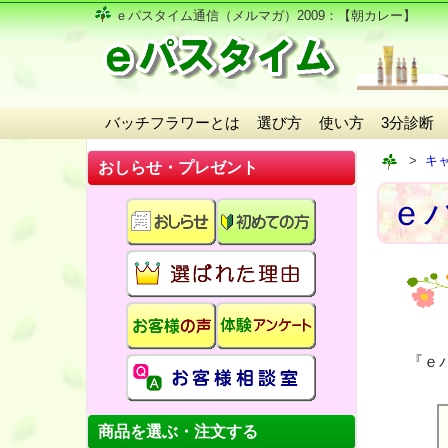
ｅパスタイム通信（メルマガ）2009
：【朝カレー】
バッチフラワーとは
選び方
使い方
3分診断
キ
おしらせ・プレゼント
ｅパ
『ｅ
商品を選ぶ・注文する