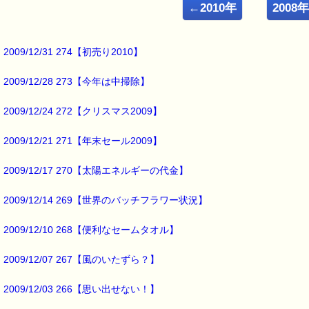
ｅパスタイム店長の
←2010年
2008
ルコ＠千葉るみこ （主婦、二児の母） でございます。
━━━━━━━━━━━━━━━━━━━━━━━━━━━━━━━
■ｅパスタイム通信 2009.03.12 VOL.190号
2009/12/31 274【初売り2010】
【朝カレー】
━━━━━━━━━━━━━━━━━━━━━━━━━━━━━━━
2009/12/28 273【今年は中掃除】
カレーって、
2009/12/24 272【クリスマス2009】
ご飯にかけて食べると
炭水化物・お肉・野菜
2009/12/21 271【年末セール2009】
が一緒にとれてしまう優れ物！
献立に迷ったときの
2009/12/17 270【太陽エネルギーの代金】
お助けメニューとしても
重宝しますよね！
2009/12/14 269【世界のバッチフラワー状況】
カレーの黄色は
2009/12/10 268【便利なセームタオル】
ウコンの色ですよね
2009/12/07 267【風のいたずら？】
なんと
カレー粉の40%が
ウコンなんだそうです。
2009/12/03 266【思い出せない！】
ウコンと言えば、