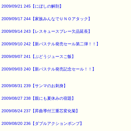
http*://www.pass-thyme.com/special/***********
2009/09/21 245【にぼしの解剖】
▼緊張すると実力を出せない方におすすめ、実力を発揮しましょう
2009/09/17 244【家族みんなでＵＮＯアタック】
https://pass-thyme.com/special/s042_01.asp
2009/09/14 243【レスキュースプレー欠品延長】
▼過去のオススメ情報
https://pass-thyme.com/shopping/1oshi.asp
2009/09/10 242【新パステル発売セール第二弾！！】
■ｅパスタイム通信編集長 ルコ＠千葉るみこ 編集後記 ━━━━☆
2009/09/07 241【ぶどうジュースご飯】
新発売記念で割引販売しておりました
2009/09/03 240【新パステル発売記念セール！！】
レスキューナイト、レスキューパステルですが
予想以上に注文が入り
一時在庫切れを起こしてしまいました。
2009/08/31 239【サンマのお刺身】
発送が遅れた皆様には
2009/08/27 238【親にも夏休みの宿題】
大変ご迷惑をおかけしました。
大変ご好評でしたので、
2009/08/24 237【昇曲導付三重芯変化菊】
10% off の割引販売を
2009/08/20 236【ダブルアクションポンプ】
3/20までの予定で継続しております。