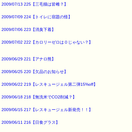
詳しくは下記サイトをご覧ください。
2009/07/13 225【三毛猫は皆雌？】
→https://pass-thyme.com/info/#coupon
2009/07/09 224【トイレに宿題の怪】
∞∞∞∞∞∞∞∞∞∞∞∞∞∞∞∞∞∞∞∞∞∞∞∞∞∞∞∞∞∞∞∞∞
このメールはｅパスタイムをご利用（ご注文、お問い合わせ、プレゼ
応募など）していただいたお客様だけにお届けする限定配信メールで
2009/07/06 223【消臭下着】
割引クーポン券のプレゼントや、耳より情報をいち早くお届け致しま
∞∞∞∞∞∞∞∞∞∞∞∞∞∞∞∞∞∞∞∞∞∞∞∞∞∞∞∞∞∞∞∞∞
2009/07/02 222【カロリーゼロは０じゃない？】
このメールマガジンのバックナンバーはこちらです
→https://pass-thyme.com/special/maga_back2008.asp
2009/06/29 221【アナロ熊】
購読解除はこちらからできます
→https://pass-thyme.com/special/mailmaga.asp
2009/06/25 220【欠品のお知らせ】
■━━━━━━━━━━━━━━━━━━━━━━━━━━━━━━━
バッチフラワー レメディに出会えて良かった！！
2009/06/22 219【レスキュージェル第二弾15%off】
と実感していただくのが私のねがいです。
───────────────────────────────
2009/06/18 218【無洗米でCO2削減？】
バッチフラワーレメディ専門店＜ｅパスタイム＞
発行責任者：店長 千葉るみこ
*****@pass-thyme.com
2009/06/15 217【レスキュージェル新発売！！】
https://pass-thyme.com/
■━━━━━━━━━━━━━━━━━━━━━━━━━━━━━━━
2009/06/11 216【日食グラス】