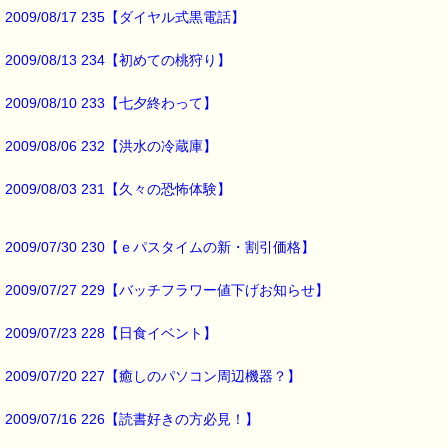
今度は
2009/08/17 235【ダイヤル式黒電話】
在庫切れの無いようにしますので
ご安心ください。
2009/08/13 234【初めての桃狩り】
2009/08/10 233【七夕終わって】
最後まで読んでいただきありがとうございます。
お客様からのご投稿もお待ちしています。
2009/08/06 232【洪水の冷蔵庫】
*****@pass-thyme.com
2009/08/03 231【久々の恐怖体験】
■メルマガ読者だけの eクーポン券 プレゼント ━━━━━━━━☆
★★★★★★★★★★★★★★★★★★★★★★★★★★★★★★★
2009/07/30 230【ｅパスタイムの新・割引価格】
ｅクーポン：****-******
有効期限 ：2009/03/19(木)まで
タイプ ：くじタイプ
2009/07/27 229【バッチフラワー値下げお知らせ】
───────────────────────────────
バッチフラワーレメディ・レスキュークリーム１本当毎に
2009/07/23 228【日食イベント】
200円（1等）～50円（3等）の範囲内で割引きになります。
割引き金額は、買い物カゴで内容確認する際に決定します。
当たる確率は（1等：5% 2等：10% 3等：85%）です。
2009/07/20 227【癒しのパソコン周辺機器？】
※バッチフラワー関連商品・関連書籍、セット商品は対象外です。
2009/07/16 226【読書好きの方必見！】
※1度のご購入につき1枚しかご利用いただけません。
※携帯サイトではご利用いただけません。