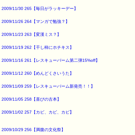
様々な薬効を持った
2009/11/30 265【毎日がラッキーデー】
漢方薬として有名ですよねー （⌒▽⌒）
2009/11/26 264【マンガで勉強？】
他にも
生薬や漢方薬として使われている
2009/11/23 263【変漢ミス？】
スパイスが多数入っているそうです。
なんでも
2009/11/19 262【干し柿にホチキス】
市販のルーの中には
２０～３０種類ものスパイスが
2009/11/16 261【レスキューバーム第二弾15%off】
入っているんだとか・・・
2009/11/12 260【めんどくさいうた】
ネットで検索してみると、
2009/11/09 259【レスキューバーム新発売！！】
・冷え症改善
・肥満予防
・アルツハイマー予防
2009/11/05 258【喜びの古本】
・発ガン抑制
・肝機能改善
2009/11/02 257【カビ、カビ、カビ】
といった
驚くような効用が
たくさん紹介されています。
2009/10/29 256【満腹の文化祭】