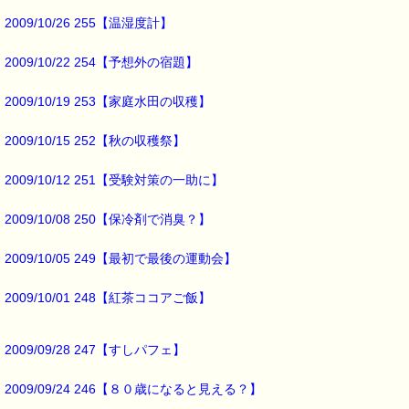
2009/10/26 255【温湿度計】
私が見た中で
一番情報量が多かったのは
ハウス食品のページでした。
2009/10/22 254【予想外の宿題】
興味のある方はご覧くださいね。
http://housefoods.jp/data/curry/health/index.html
2009/10/19 253【家庭水田の収穫】
なんだか
2009/10/15 252【秋の収穫祭】
カレーを食べていれば
病気にならないような気がしてきました(^^;)
2009/10/12 251【受験対策の一助に】
朝カレーって
2009/10/08 250【保冷剤で消臭？】
本当にイイかも・・・ (*^_^*)
2009/10/05 249【最初で最後の運動会】
ところで、
2009/10/01 248【紅茶ココアご飯】
感情面の健康管理には、
こちらが役に立ちますよー
2009/09/28 247【すしパフェ】
■本日のオススメ情報 ━━━━━━━━━━━━━━━━━━━━☆
2009/09/24 246【８０歳になると見える？】
▼レスキューナイト、レスキューパステル 10% off ★3/20まで継続