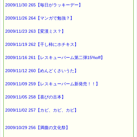
2009/11/30 265【毎日がラッキーデー】
実は、
去年も同じ場所で
2009/11/26 264【マンガで勉強？】
山鳩が巣作りしてるのを
発見していました。
2009/11/23 263【変漢ミス？】
去年は
2009/11/19 262【干し柿にホチキス】
あまり刺激しないよう
そっとしておいたんですが、
2009/11/16 261【レスキューバーム第二弾15%off】
今年は
2009/11/12 260【めんどくさいうた】
少し詳しく観察してみました (^o^)
2009/11/09 259【レスキューバーム新発売！！】
観察した内容は
写真と一緒に見た方がわかりやすいので、
2009/11/05 258【喜びの古本】
こちらのページを見てくださいね
2009/11/02 257【カビ、カビ、カビ】
→https://pass-thyme.com/special/_data/206.html
去年より若干
2009/10/29 256【満腹の文化祭】
時期がずれましたが