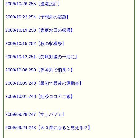
2009/10/26 255【温湿度計】
今年も
無事２羽の雛が巣立ちました
2009/10/22 254【予想外の宿題】
2009/10/19 253【家庭水田の収穫】
今年の雛は、
たまに姿を見せに来てくれるので
2009/10/15 252【秋の収穫祭】
毎日が楽しみです （＾▽＾）
2009/10/12 251【受験対策の一助に】
ところで、
2009/10/08 250【保冷剤で消臭？】
連休明けと言えば、五月病（六月病）の季節ですね、
2009/10/05 249【最初で最後の運動会】
五月病（六月病）には、これが役に立ちますよ (*^_^*)
■本日のオススメ情報
2009/10/01 248【紅茶ココアご飯】
━━━━━━━━━━━━━━━━━━━━☆
▼食欲ない、朝起きられない、やる気出ない、イライラ、ホー
2009/09/28 247【すしパフェ】
ムシック
真面目な方に多い五月病（六月病）、きっとお役に立ちます
よ！！
2009/09/24 246【８０歳になると見える？】
https://pass-thyme.com/fit/p110.asp