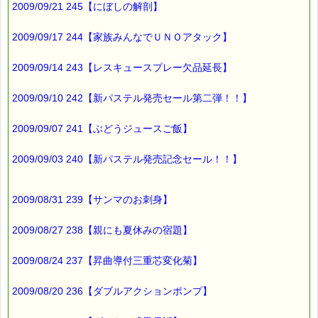
2009/09/21 245【にぼしの解剖】
▼入学・入社、転校・転勤、新しい環境でのストレスを和らげ
ます
2009/09/17 244【家族みんなでＵＮＯアタック】
https://pass-thyme.com/fit/p033.asp
2009/09/14 243【レスキュースプレー欠品延長】
▼花粉によるストレス（不快になった感情）を和らげます
https://pass-thyme.com/fit/p005.asp
2009/09/10 242【新パステル発売セール第二弾！！】
2009/09/07 241【ぶどうジュースご飯】
▼過去のオススメ情報
https://pass-thyme.com/shopping/1oshi.asp
2009/09/03 240【新パステル発売記念セール！！】
■ｅパスタイム通信編集長 ルコ＠千葉るみこ 編集後記
━━━━☆
2009/08/31 239【サンマのお刺身】
とうとう
ゴールデンウイークが
2009/08/27 238【親にも夏休みの宿題】
終わっちゃいましたね。
2009/08/24 237【昇曲導付三重芯変化菊】
下記の期間中にご注文頂いた方には
本日から発送を開始します。
2009/08/20 236【ダブルアクションポンプ】
5月3日（日）～ 5月6日（水）