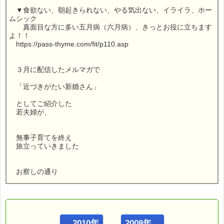
▼食欲ない、朝起きられない、やる気出ない、イライラ、ホー
ムシック
真面目な方に多い五月病（六月病）、きっとお役に立ちます
よ！！
https://pass-thyme.com/fit/p110.asp
３月に配信したメルマガで
「近づきがたい新婚さん」
としてご紹介した
若夫婦が、
無事子育てを終え
旅立っていきました
お察しの通り
この若夫婦
人間じゃないんです (*^_^*)
←2010年
2008年→