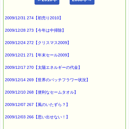
こんにちは！
ｅパスタイム店長の
2009/12/31 274【初売り2010】
ルコ＠千葉るみこ （主婦、二児の母） でございます。
━━━━━━━━━━━━━━━━━━━━━━━━━━━━━━
2009/12/28 273【今年は中掃除】
■ｅパスタイム通信 2009.05.07 VOL.206号
【巣立ち2009】
2009/12/24 272【クリスマス2009】
━━━━━━━━━━━━━━━━━━━━━━━━━━━━━━
先日旅立った
2009/12/21 271【年末セール2009】
若夫婦とは、
2009/12/17 270【太陽エネルギーの代金】
今まで何度かご紹介した
「山鳩」なんです。
2009/12/14 269【世界のバッチフラワー状況】
３月の下旬
2009/12/10 268【便利なセームタオル】
人通りの多い
2009/12/07 267【風のいたずら？】
道路脇の植え込みの中に
巣作りをしている
2009/12/03 266【思い出せない！】
山鳩のつがいを見つけました。