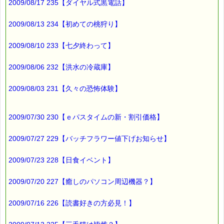
2009/08/17 235【ダイヤル式黒電話】
大変お待たせして申し訳ありません。
順次発送作業をしておりますので、
2009/08/13 234【初めての桃狩り】
今しばらくお待ちください。
2009/08/10 233【七夕終わって】
今回も
いつもより当たる確率が高い
2009/08/06 232【洪水の冷蔵庫】
高確率クーポンつけてます (*^_^*)
2009/08/03 231【久々の恐怖体験】
最後まで読んでいただきありがとうございます。
2009/07/30 230【ｅパスタイムの新・割引価格】
お客様からのご投稿もお待ちしています。
*****@pass-thyme.com
2009/07/27 229【バッチフラワー値下げお知らせ】
■メルマガ読者だけの eクーポン券 プレゼント
2009/07/23 228【日食イベント】
━━━━━━━━☆
2009/07/20 227【癒しのパソコン周辺機器？】
★★★★★★★★★★★★★★★★★★★★★★★★★★★★★★
ｅクーポン：****-******
有効期限 ：2009/05/14(木)まで
2009/07/16 226【読書好きの方必見！】
タイプ ：くじタイプ★高確率★
───────────────────────────────