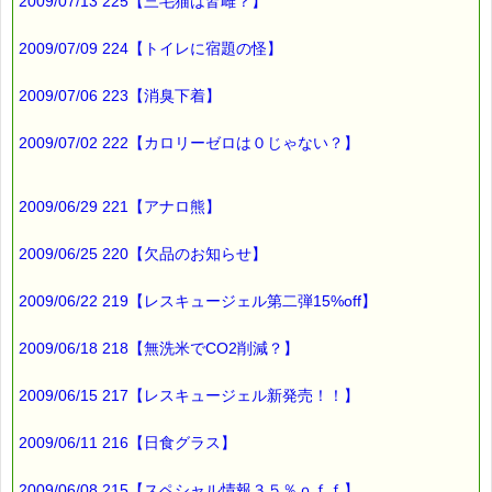
バッチフラワーレメディ・レスキュークリーム１本当毎に
2009/07/13 225【三毛猫は皆雌？】
200円（1等）～50円（3等）の範囲内で割引きになります。
割引き金額は、買い物カゴで内容確認する際に決定します。
2009/07/09 224【トイレに宿題の怪】
当たる確率は（★1等：10% ★2等：20% ★3等：70%）で
す。
2009/07/06 223【消臭下着】
※バッチフラワー関連商品・関連書籍、セット商品は対象外で
す。
2009/07/02 222【カロリーゼロは０じゃない？】
※1度のご購入につき1枚しかご利用いただけません。
※携帯サイトではご利用いただけません。
詳しくは下記サイトをご覧ください。
→https://pass-thyme.com/info/#coupon
2009/06/29 221【アナロ熊】
∞∞∞∞∞∞∞∞∞∞∞∞∞∞∞∞∞∞∞∞∞∞∞∞∞∞∞∞∞∞∞∞∞
2009/06/25 220【欠品のお知らせ】
このメールはｅパスタイムをご利用（ご注文、お問い合わせ、プ
レゼント
応募など）していただいたお客様だけにお届けする限定配信メー
2009/06/22 219【レスキュージェル第二弾15%off】
ルです。
割引クーポン券のプレゼントや、耳より情報をいち早くお届け致
2009/06/18 218【無洗米でCO2削減？】
します！
∞∞∞∞∞∞∞∞∞∞∞∞∞∞∞∞∞∞∞∞∞∞∞∞∞∞∞∞∞∞∞∞∞
2009/06/15 217【レスキュージェル新発売！！】
このメールマガジンのバックナンバーはこちらです
→https://pass-thyme.com/special/maga_back2008.asp
2009/06/11 216【日食グラス】
購読解除はこちらからできます
→https://pass-thyme.com/special/mailmaga.asp
2009/06/08 215【スペシャル情報３５％ｏｆｆ】