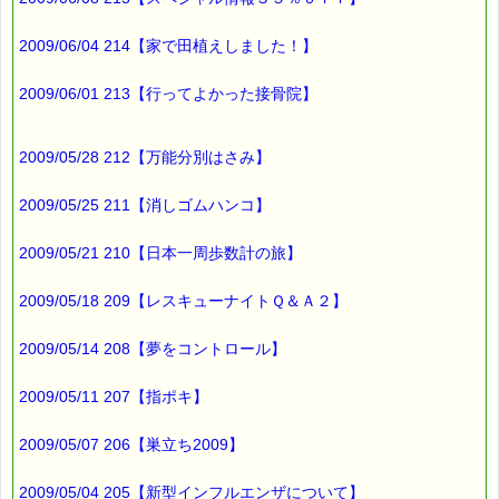
■━━━━━━━━━━━━━━━━━━━━━━━━━━━━━━
2009/06/04 214【家で田植えしました！】
バッチフラワー レメディに出会えて良かった！！
と実感していただくのが私のねがいです。
───────────────────────────────
2009/06/01 213【行ってよかった接骨院】
バッチフラワーレメディ専門店＜ｅパスタイム＞
発行責任者：店長 千葉るみこ
*****@pass-thyme.com
2009/05/28 212【万能分別はさみ】
https://pass-thyme.com/
■━━━━━━━━━━━━━━━━━━━━━━━━━━━━━━
2009/05/25 211【消しゴムハンコ】
バックナンバー一覧
2009/05/21 210【日本一周歩数計の旅】
2009/05/18 209【レスキューナイトＱ＆Ａ２】
2009/05/14 208【夢をコントロール】
2009/05/11 207【指ポキ】
2009/05/07 206【巣立ち2009】
2009/05/04 205【新型インフルエンザについて】