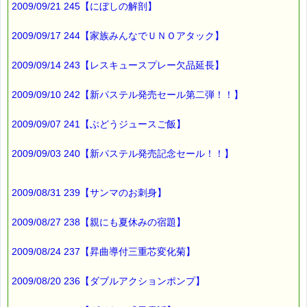
2009/09/21 245【にぼしの解剖】
▼過去のオススメ情報
2009/09/17 244【家族みんなでＵＮＯアタック】
https://pass-thyme.com/shopping/1oshi.asp
2009/09/14 243【レスキュースプレー欠品延長】
■ｅパスタイム通信編集長 ルコ＠千葉るみこ 編集後記
━━━━☆
2009/09/10 242【新パステル発売セール第二弾！！】
以前お伝えした
2009/09/07 241【ぶどうジュースご飯】
プランターに植えた稲ですが、
今のところ
2009/09/03 240【新パステル発売記念セール！！】
元気に育っています。
しかし、
2009/08/31 239【サンマのお刺身】
全ての世話を自分でやる
と言っていた息子は
2009/08/27 238【親にも夏休みの宿題】
・・・・・
2009/08/24 237【昇曲導付三重芯変化菊】
最近では
ほとんど世話をしなくなりました (-_-)
2009/08/20 236【ダブルアクションポンプ】