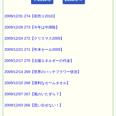
こんにちは！
2009/12/31 274【初売り2010】
ｅパスタイム店長の
ルコ＠千葉るみこ （主婦、二児の母） でございます。
2009/12/28 273【今年は中掃除】
━━━━━━━━━━━━━━━━━━━━━━━━━━━━━━
2009/12/24 272【クリスマス2009】
■ｅパスタイム通信 2009.07.09 VOL.224号
【トイレに宿題の怪】
━━━━━━━━━━━━━━━━━━━━━━━━━━━━━━
2009/12/21 271【年末セール2009】
子どもたちが登校した後
2009/12/17 270【太陽エネルギーの代金】
わたしは
いつものように掃除を始めました。
2009/12/14 269【世界のバッチフラワー状況】
そして
2009/12/10 268【便利なセームタオル】
トイレを掃除したときでした。
2009/12/07 267【風のいたずら？】
トイレの中の棚に
原稿用紙があるではありませんか！
2009/12/03 266【思い出せない！】
なんで