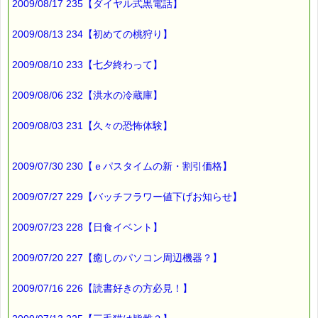
2009/08/17 235【ダイヤル式黒電話】
最後まで読んでいただきありがとうございます。
お客様からのご投稿もお待ちしています。
2009/08/13 234【初めての桃狩り】
*****@pass-thyme.com
2009/08/10 233【七夕終わって】
■メルマガ読者だけの eクーポン券 プレゼント
━━━━━━━━☆
2009/08/06 232【洪水の冷蔵庫】
★★★★★★★★★★★★★★★★★★★★★★★★★★★★★★
ｅクーポン：****-******
2009/08/03 231【久々の恐怖体験】
有効期限 ：2009/07/16(木)まで
タイプ ：くじタイプ
───────────────────────────────
2009/07/30 230【ｅパスタイムの新・割引価格】
バッチフラワーレメディ・レスキュークリーム１本当毎に
200円（1等）～50円（3等）の範囲内で割引きになります。
2009/07/27 229【バッチフラワー値下げお知らせ】
割引き金額は、買い物カゴで内容確認する際に決定します。
当たる確率は（1等：5% 2等：10% 3等：85%）です。
2009/07/23 228【日食イベント】
※バッチフラワー関連商品・関連書籍、セット商品は対象外で
す。
2009/07/20 227【癒しのパソコン周辺機器？】
※1度のご購入につき1枚しかご利用いただけません。
※携帯サイトではご利用いただけません。
詳しくは下記サイトをご覧ください。
2009/07/16 226【読書好きの方必見！】
→https://pass-thyme.com/info/#coupon