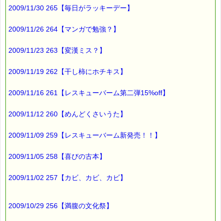
こんなところに (゜◇゜)
2009/11/30 265【毎日がラッキーデー】
原稿用紙３枚に
2009/11/26 264【マンガで勉強？】
文章が書いてありました。
2009/11/23 263【変漢ミス？】
「まさか！」
2009/11/19 262【干し柿にホチキス】
と思いましたが、
2009/11/16 261【レスキューバーム第二弾15%off】
それは、
娘の宿題の作文でした。
2009/11/12 260【めんどくさいうた】
せっかく書いた作文を
2009/11/09 259【レスキューバーム新発売！！】
提出日に忘れて行ったんです。
2009/11/05 258【喜びの古本】
しかも
トイレの中に (^△^;)
2009/11/02 257【カビ、カビ、カビ】
そして
不思議なことに
2009/10/29 256【満腹の文化祭】