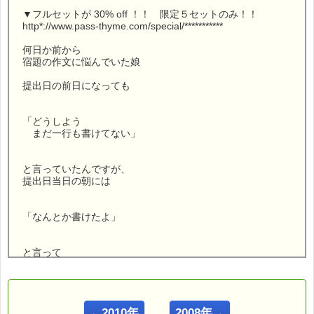
▼フルセットが 30% off ！！ 限定５セットのみ！！
http*://www.pass-thyme.com/special/***********
何日か前から
宿題の作文に悩んでいた娘
提出日の前日になっても
「どうしよう
まだ一行も書けてない」
と言っていたんですが、
提出日当日の朝には
「なんとか書けたよ」
と言って
気分良く登校して行きました (^o^)
ところが・・・・
←2010年
2008年→