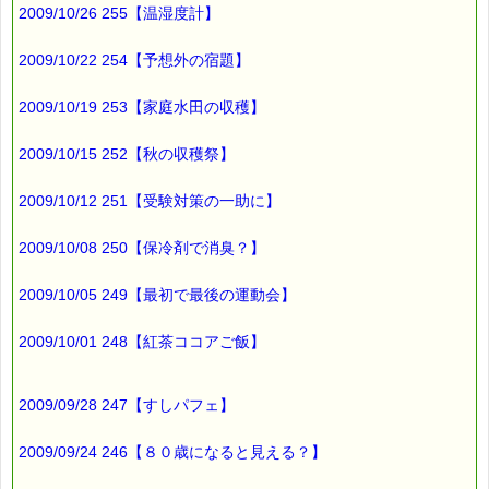
学校から帰ってきた娘に聞くと
2009/10/26 255【温湿度計】
「トイレに宿題を持って入った記憶がない」
2009/10/22 254【予想外の宿題】
と言うではありませんか (・・？)
2009/10/19 253【家庭水田の収穫】
結局
なぜ娘の宿題が
2009/10/15 252【秋の収穫祭】
トイレにあったのか
2009/10/12 251【受験対策の一助に】
今も謎のままです (^^;)
2009/10/08 250【保冷剤で消臭？】
謎と言えば、
2009/10/05 249【最初で最後の運動会】
バッチフラワーも謎ですよねー
■本日のオススメ情報
2009/10/01 248【紅茶ココアご飯】
━━━━━━━━━━━━━━━━━━━━☆
▼フルセットが 30% off ！！ 限定５セットのみ！！
2009/09/28 247【すしパフェ】
http*://www.pass-thyme.com/special/***********
2009/09/24 246【８０歳になると見える？】
▼レスキューレメディを 1,980円 でご提供中！！
http*://www.pass-thyme.com/special/***********