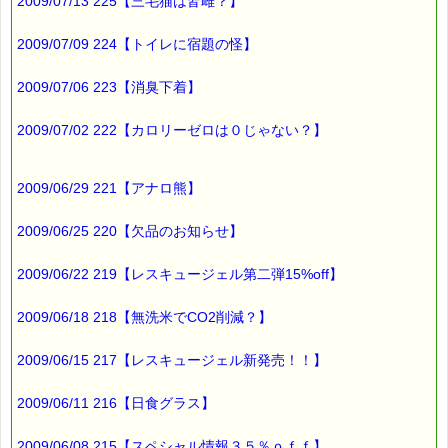
∞∞∞∞∞∞∞∞∞∞∞∞∞∞∞∞∞∞∞∞∞∞∞∞∞∞∞∞∞∞∞∞∞
2009/07/13 225【三毛猫は皆雌？】
このメールはｅパスタイムをご利用（ご注文、お問い合わせ、プ
レゼント
2009/07/09 224【トイレに宿題の怪】
応募など）していただいたお客様だけにお届けする限定配信メー
ルです。
割引クーポン券のプレゼントや、耳より情報をいち早くお届け致
2009/07/06 223【消臭下着】
します！
∞∞∞∞∞∞∞∞∞∞∞∞∞∞∞∞∞∞∞∞∞∞∞∞∞∞∞∞∞∞∞∞∞
2009/07/02 222【カロリーゼロは０じゃない？】
このメールマガジンのバックナンバーはこちらです
→https://pass-thyme.com/special/maga_back2009.asp
2009/06/29 221【アナロ熊】
購読解除はこちらからできます
→https://pass-thyme.com/special/mailmaga.asp
2009/06/25 220【欠品のお知らせ】
■━━━━━━━━━━━━━━━━━━━━━━━━━━━━━━
バッチフラワー レメディに出会えて良かった！！
2009/06/22 219【レスキュージェル第二弾15%off】
と実感していただくのが私のねがいです。
───────────────────────────────
2009/06/18 218【無洗米でCO2削減？】
バッチフラワーレメディ専門店＜ｅパスタイム＞
発行責任者：店長 千葉るみこ
*****@pass-thyme.com
2009/06/15 217【レスキュージェル新発売！！】
https://pass-thyme.com/
■━━━━━━━━━━━━━━━━━━━━━━━━━━━━━━
2009/06/11 216【日食グラス】
バックナンバー一覧
2009/06/08 215【スペシャル情報３５％ｏｆｆ】