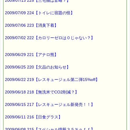
200円（1等）～50円（3等）の範囲内で割引きになります。
2009/07/13 225【三毛猫は皆雌？】
割引き金額は、買い物カゴで内容確認する際に決定します。
当たる確率は（1等：5% 2等：10% 3等：85%）です。
2009/07/09 224【トイレに宿題の怪】
※バッチフラワー関連商品・関連書籍、セット商品は対象外で
す。
2009/07/06 223【消臭下着】
※1度のご購入につき1枚しかご利用いただけません。
※携帯サイトではご利用いただけません。
2009/07/02 222【カロリーゼロは０じゃない？】
詳しくは下記サイトをご覧ください。
→https://pass-thyme.com/info/#coupon
∞∞∞∞∞∞∞∞∞∞∞∞∞∞∞∞∞∞∞∞∞∞∞∞∞∞∞∞∞∞∞∞∞
2009/06/29 221【アナロ熊】
このメールはｅパスタイムをご利用（ご注文、お問い合わせ、プ
レゼント
2009/06/25 220【欠品のお知らせ】
応募など）していただいたお客様だけにお届けする限定配信メー
ルです。
割引クーポン券のプレゼントや、耳より情報をいち早くお届け致
2009/06/22 219【レスキュージェル第二弾15%off】
します！
∞∞∞∞∞∞∞∞∞∞∞∞∞∞∞∞∞∞∞∞∞∞∞∞∞∞∞∞∞∞∞∞∞
2009/06/18 218【無洗米でCO2削減？】
このメールマガジンのバックナンバーはこちらです
→https://pass-thyme.com/special/maga_back2009.asp
2009/06/15 217【レスキュージェル新発売！！】
購読解除はこちらからできます
2009/06/11 216【日食グラス】
→https://pass-thyme.com/special/mailmaga.asp
■━━━━━━━━━━━━━━━━━━━━━━━━━━━━━━
2009/06/08 215【スペシャル情報３５％ｏｆｆ】