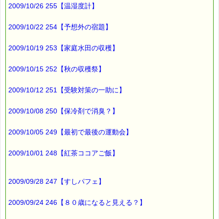
段ボール箱の大きさが合わないので
2009/10/26 255【温湿度計】
後から取り出すとき
とても苦労します。
2009/10/22 254【予想外の宿題】
本のサイズにジャストフィットな
2009/10/19 253【家庭水田の収穫】
段ボール箱があればいいのになぁ・・・
と思っていたら
2009/10/15 252【秋の収穫祭】
あったんです。
2009/10/12 251【受験対策の一助に】
「本の収納ボックス」優れ物です (^-^)
2009/10/08 250【保冷剤で消臭？】
ご興味のある方は、
2009/10/05 249【最初で最後の運動会】
YomuparaさんのHPをご覧くださいね
→http://www.yomupara.com/
2009/10/01 248【紅茶ココアご飯】
ところで
2009/09/28 247【すしパフェ】
優れ物と言えば、
バッチフラワーも負けてはいませんよー (*^_^*)
2009/09/24 246【８０歳になると見える？】
■本日のオススメ情報