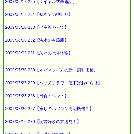
2009/08/17 235【ダイヤル式黒電話】
ご紹介します。
三毛猫の科学
2009/08/13 234【初めての桃狩り】
→http://homepage1.nifty.com/manekinekoclub/kenkyu/kaibo/mike/m
2009/08/10 233【七夕終わって】
わたしには
難しすぎて
2009/08/06 232【洪水の冷蔵庫】
よく理解できませんでした (^^;)
2009/08/03 231【久々の恐怖体験】
最後まで読んでいただきありがとうございます。
お客様からのご投稿もお待ちしています。
2009/07/30 230【ｅパスタイムの新・割引価格】
*****@pass-thyme.com
2009/07/27 229【バッチフラワー値下げお知らせ】
■メルマガ読者だけの eクーポン券 プレゼント
━━━━━━━━☆
2009/07/23 228【日食イベント】
★★★★★★★★★★★★★★★★★★★★★★★★★★★★★★
2009/07/20 227【癒しのパソコン周辺機器？】
ｅクーポン：****-******
有効期限 ：2009/07/23(木)まで
タイプ ：くじタイプ
2009/07/16 226【読書好きの方必見！】
───────────────────────────────
バッチフラワーレメディ・レスキュークリーム１本当毎に