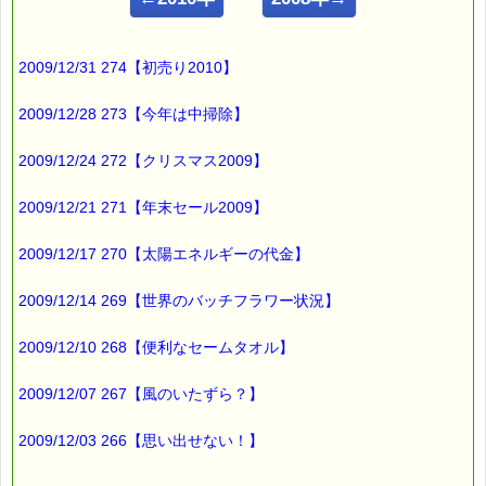
【読書好きの方必見！】
━━━━━━━━━━━━━━━━━━━━━━━━━━━━━━
2009/12/31 274【初売り2010】
読書好きの方は
ご存じかも知れませんが・・・
2009/12/28 273【今年は中掃除】
今回ご紹介するのは、
2009/12/24 272【クリスマス2009】
読書用品専門店の「Yomupara」さんです。
2009/12/21 271【年末セール2009】
世界中から集めた
読書時間をもっと楽しく、
2009/12/17 270【太陽エネルギーの代金】
便利にするための読書グッズが
た～っくさんあるんですよー w(゜o゜)w
2009/12/14 269【世界のバッチフラワー状況】
たくさんあるグッズの中から
2009/12/10 268【便利なセームタオル】
わたしが便利だと思ったグッズ
２点をご紹介しますね
2009/12/07 267【風のいたずら？】
最初にご紹介するのは
2009/12/03 266【思い出せない！】
「着脱式のしおり紐」です。