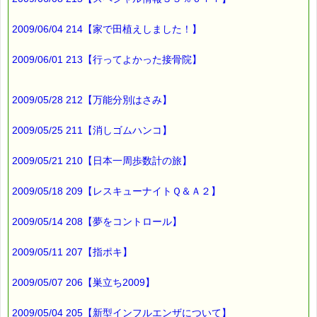
バッチフラワー レメディに出会えて良かった！！
と実感していただくのが私のねがいです。
2009/06/04 214【家で田植えしました！】
───────────────────────────────
バッチフラワーレメディ専門店＜ｅパスタイム＞
発行責任者：店長 千葉るみこ
2009/06/01 213【行ってよかった接骨院】
*****@pass-thyme.com
https://pass-thyme.com/
■━━━━━━━━━━━━━━━━━━━━━━━━━━━━━━
2009/05/28 212【万能分別はさみ】
バックナンバー一覧
2009/05/25 211【消しゴムハンコ】
2009/05/21 210【日本一周歩数計の旅】
2009/05/18 209【レスキューナイトＱ＆Ａ２】
2009/05/14 208【夢をコントロール】
2009/05/11 207【指ポキ】
2009/05/07 206【巣立ち2009】
2009/05/04 205【新型インフルエンザについて】