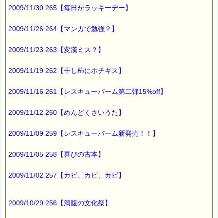
2009/11/30 265【毎日がラッキーデー】
昔の本にはだいたい
しおり紐が付いていたと思うんですが、
2009/11/26 264【マンガで勉強？】
最近の本には
2009/11/23 263【変漢ミス？】
あまり付いていないんですよね
2009/11/19 262【干し柿にホチキス】
そんなしおり紐の付いていない本に
2009/11/16 261【レスキューバーム第二弾15%off】
「着脱式のしおり紐」が Good です (^_^)v
2009/11/12 260【めんどくさいうた】
次に
2009/11/09 259【レスキューバーム新発売！！】
「本の収納ボックス」です。
2009/11/05 258【喜びの古本】
文庫本とかコミックスって
次から次へと増えませんか？
2009/11/02 257【カビ、カビ、カビ】
本棚に入りきれなくなった本を
段ボール箱に入れて保管してるんですが、
2009/10/29 256【満腹の文化祭】
本のサイズと