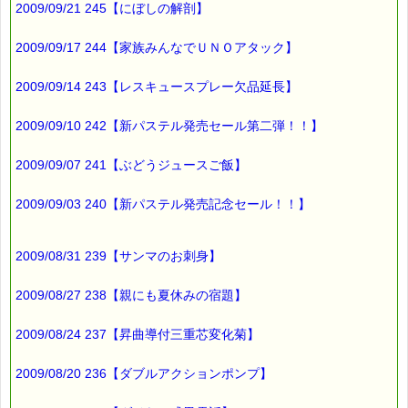
2009/09/21 245【にぼしの解剖】
━━━━━━━━━━━━━━━━━━━━☆
▼暑い季節のお肌のケアに役立つ レスキュージェル
2009/09/17 244【家族みんなでＵＮＯアタック】
https://pass-thyme.com/special/s047_01.asp
2009/09/14 243【レスキュースプレー欠品延長】
▼フルセットが 30% off ！！ あと１セットです！！
http*://www.pass-thyme.com/special/***********
2009/09/10 242【新パステル発売セール第二弾！！】
2009/09/07 241【ぶどうジュースご飯】
▼レスキューレメディを 1,980円 でご提供中！！
http*://www.pass-thyme.com/special/***********
2009/09/03 240【新パステル発売記念セール！！】
▼過去のオススメ情報
https://pass-thyme.com/shopping/1oshi.asp
2009/08/31 239【サンマのお刺身】
■ｅパスタイム通信編集長 ルコ＠千葉るみこ 編集後記
2009/08/27 238【親にも夏休みの宿題】
━━━━☆
2009/08/24 237【昇曲導付三重芯変化菊】
前回のメルマガで
三毛猫の話題をお届けしましたが、
2009/08/20 236【ダブルアクションポンプ】
詳しい情報が掲載されたサイトを
教えていただきましたので