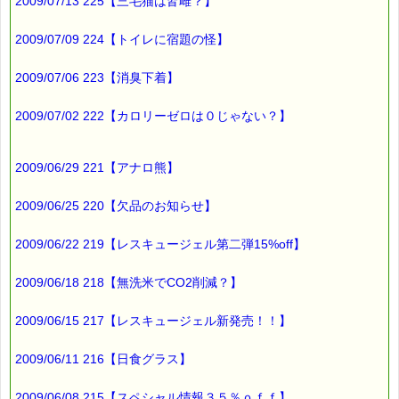
ｅクーポン：****-******
2009/07/13 225【三毛猫は皆雌？】
有効期限 ：2009/11/26(木)まで
タイプ ：くじタイプ★高確率★
2009/07/09 224【トイレに宿題の怪】
───────────────────────────────
バッチフラワーレメディ・レスキュークリーム１本当毎に
200円（1等）～50円（3等）の範囲内で割引きになります。
2009/07/06 223【消臭下着】
割引き金額は、買い物カゴで内容確認する際に決定します。
当たる確率は（★1等：10% ★2等：20% ★3等：70%）で
2009/07/02 222【カロリーゼロは０じゃない？】
す。
※バッチフラワー関連商品・関連書籍、セット商品は対象外で
す。
2009/06/29 221【アナロ熊】
※1度のご購入につき1枚しかご利用いただけません。
※携帯サイトではご利用いただけません。
2009/06/25 220【欠品のお知らせ】
詳しくは下記サイトをご覧ください。
→https://pass-thyme.com/info/#coupon
2009/06/22 219【レスキュージェル第二弾15%off】
∞∞∞∞∞∞∞∞∞∞∞∞∞∞∞∞∞∞∞∞∞∞∞∞∞∞∞∞∞∞∞∞∞
このメールはｅパスタイムをご利用（ご注文、お問い合わせ、プ
2009/06/18 218【無洗米でCO2削減？】
レゼント
応募など）していただいたお客様だけにお届けする限定配信メー
ルです。
2009/06/15 217【レスキュージェル新発売！！】
割引クーポン券のプレゼントや、耳より情報をいち早くお届け致
します！
2009/06/11 216【日食グラス】
∞∞∞∞∞∞∞∞∞∞∞∞∞∞∞∞∞∞∞∞∞∞∞∞∞∞∞∞∞∞∞∞∞
このメールマガジンのバックナンバーはこちらです
2009/06/08 215【スペシャル情報３５％ｏｆｆ】