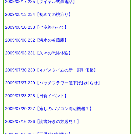
2009/08/17 235【ダイヤル式黒電話】
日が落ちてから
急に寒くなります。
2009/08/13 234【初めての桃狩り】
こんな日には
2009/08/10 233【七夕終わって】
やっぱり鍋物ですね
寒くなると
2009/08/06 232【洪水の冷蔵庫】
鍋物が多くなる我が家です (*^_^*)
2009/08/03 231【久々の恐怖体験】
今回のクーポンも
高確率クーポンですよー
2009/07/30 230【ｅパスタイムの新・割引価格】
2009/07/27 229【バッチフラワー値下げお知らせ】
最後まで読んでいただきありがとうございます。
お客様からのご投稿もお待ちしています。
2009/07/23 228【日食イベント】
*****@pass-thyme.com
2009/07/20 227【癒しのパソコン周辺機器？】
■メルマガ読者だけの eクーポン券 プレゼント
━━━━━━━━☆
2009/07/16 226【読書好きの方必見！】
★★★★★★★★★★★★★★★★★★★★★★★★★★★★★★