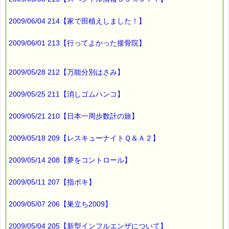
→https://pass-thyme.com/special/maga_back2009.asp
2009/06/04 214【家で田植えしました！】
購読解除はこちらからできます
→https://pass-thyme.com/special/mailmaga.asp
2009/06/01 213【行ってよかった接骨院】
■━━━━━━━━━━━━━━━━━━━━━━━━━━━━━━
バッチフラワー レメディに出会えて良かった！！
と実感していただくのが私のねがいです。
2009/05/28 212【万能分別はさみ】
───────────────────────────────
バッチフラワーレメディ専門店＜ｅパスタイム＞
発行責任者：店長 千葉るみこ
2009/05/25 211【消しゴムハンコ】
*****@pass-thyme.com
https://pass-thyme.com/
2009/05/21 210【日本一周歩数計の旅】
■━━━━━━━━━━━━━━━━━━━━━━━━━━━━━━
バックナンバー一覧
2009/05/18 209【レスキューナイトＱ＆Ａ２】
2009/05/14 208【夢をコントロール】
2009/05/11 207【指ポキ】
2009/05/07 206【巣立ち2009】
2009/05/04 205【新型インフルエンザについて】