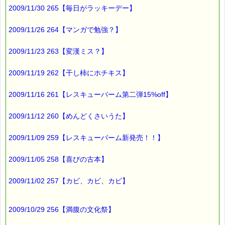
例年になく大量に頂いたので
2009/11/30 265【毎日がラッキーデー】
保存の効く
干し柿にしたかったんですが、
2009/11/26 264【マンガで勉強？】
2009/11/23 263【変漢ミス？】
干し柿って
ひもに吊すため
2009/11/19 262【干し柿にホチキス】
柿の実に
枝を「Ｔ」の字に
2009/11/16 261【レスキューバーム第二弾15%off】
残しておく必要があるんですが、
2009/11/12 260【めんどくさいうた】
今年頂いた柿は
枝の付いてないのが
2009/11/09 259【レスキューバーム新発売！！】
ほとんどでした。
2009/11/05 258【喜びの古本】
どうしたものかしら・・・
2009/11/02 257【カビ、カビ、カビ】
と考えていたら、
「ホチキスでとめられるよ」
2009/10/29 256【満腹の文化祭】