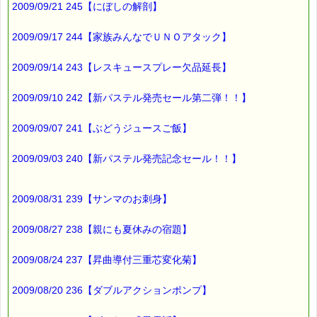
2009/09/21 245【にぼしの解剖】
便利と言えば、
こちらも持ち歩くと便利ですよー
2009/09/17 244【家族みんなでＵＮＯアタック】
■本日のオススメ情報
2009/09/14 243【レスキュースプレー欠品延長】
━━━━━━━━━━━━━━━━━━━━☆
▼レスキューバーム 新発売 15% off ２３日までです！
2009/09/10 242【新パステル発売セール第二弾！！】
http*://www.pass-thyme.com/special/***********
2009/09/07 241【ぶどうジュースご飯】
▼レスキュースプレーの代用：レスキューレメディ 1,850円
https://pass-thyme.com/special/RescueSpray_gt.asp
2009/09/03 240【新パステル発売記念セール！！】
▼過去のオススメ情報
2009/08/31 239【サンマのお刺身】
https://pass-thyme.com/shopping/1oshi.asp
2009/08/27 238【親にも夏休みの宿題】
■ｅパスタイム通信編集長 ルコ＠千葉るみこ 編集後記
━━━━☆
2009/08/24 237【昇曲導付三重芯変化菊】
寒くなりましたねぇー
2009/08/20 236【ダブルアクションポンプ】
日中お日様が出て
暖かいなーと思っても