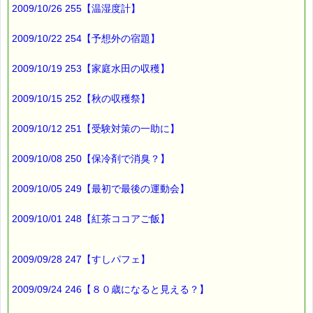
2009/10/26 255【温湿度計】
と夫が言うので
やってみたら・・・・
2009/10/22 254【予想外の宿題】
なんと
2009/10/19 253【家庭水田の収穫】
簡単にできるじゃありませんか！
2009/10/15 252【秋の収穫祭】
写真がありますのでみてください
https://pass-thyme.com/special/_data/262.html
2009/10/12 251【受験対策の一助に】
この方法だと
2009/10/08 250【保冷剤で消臭？】
ヘタさえ付いていれば
2009/10/05 249【最初で最後の運動会】
干し柿が作れちゃいます。
2009/10/01 248【紅茶ココアご飯】
夫は、この方法を
誰かに聞いたそうですが、
2009/09/28 247【すしパフェ】
便利な解決策を考えつく人って
すごいなーと思います (^^)
2009/09/24 246【８０歳になると見える？】