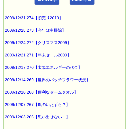
ｅパスタイム店長の
ルコ＠千葉るみこ （主婦、二児の母） でございます。
2009/12/31 274【初売り2010】
━━━━━━━━━━━━━━━━━━━━━━━━━━━━━━
■ｅパスタイム通信 2009.11.19 VOL.262号
【干し柿にホチキス】
2009/12/28 273【今年は中掃除】
━━━━━━━━━━━━━━━━━━━━━━━━━━━━━━
2009/12/24 272【クリスマス2009】
我が家では
ここ数年
2009/12/21 271【年末セール2009】
今頃の時期に
大量の柿を頂きます。
2009/12/17 270【太陽エネルギーの代金】
その柿は、
2009/12/14 269【世界のバッチフラワー状況】
柿の実を目当てに来る
サルを呼び寄せないための
2009/12/10 268【便利なセームタオル】
柿もぎボランティアで
2009/12/07 267【風のいたずら？】
収穫したものなんです (*^_^*)
2009/12/03 266【思い出せない！】
今年は