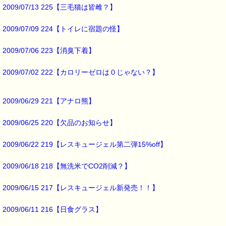
バッチフラワーレメディ・レスキュークリーム１本当毎に
2009/07/13 225【三毛猫は皆雌？】
200円（1等）～50円（3等）の範囲内で割引きになります。
割引き金額は、買い物カゴで内容確認する際に決定します。
2009/07/09 224【トイレに宿題の怪】
当たる確率は（★1等：10% ★2等：20% ★3等：70%）です。
※バッチフラワー関連商品・関連書籍、セット商品は対象外です。
2009/07/06 223【消臭下着】
※1度のご購入につき1枚しかご利用いただけません。
※携帯サイトではご利用いただけません。
2009/07/02 222【カロリーゼロは０じゃない？】
詳しくは下記サイトをご覧ください。
→https://pass-thyme.com/info/#coupon
∞∞∞∞∞∞∞∞∞∞∞∞∞∞∞∞∞∞∞∞∞∞∞∞∞∞∞∞∞∞∞∞∞
2009/06/29 221【アナロ熊】
このメールはｅパスタイムをご利用（ご注文、お問い合わせ、プレゼ
応募など）していただいたお客様だけにお届けする限定配信メールで
2009/06/25 220【欠品のお知らせ】
割引クーポン券のプレゼントや、耳より情報をいち早くお届け致しま
∞∞∞∞∞∞∞∞∞∞∞∞∞∞∞∞∞∞∞∞∞∞∞∞∞∞∞∞∞∞∞∞∞
2009/06/22 219【レスキュージェル第二弾15%off】
このメールマガジンのバックナンバーはこちらです
→https://pass-thyme.com/special/maga_back2009.asp
2009/06/18 218【無洗米でCO2削減？】
購読解除はこちらからできます
→https://pass-thyme.com/special/mailmaga.asp
2009/06/15 217【レスキュージェル新発売！！】
■━━━━━━━━━━━━━━━━━━━━━━━━━━━━━━━
2009/06/11 216【日食グラス】
バッチフラワー レメディに出会えて良かった！！
と実感していただくのが私のねがいです。