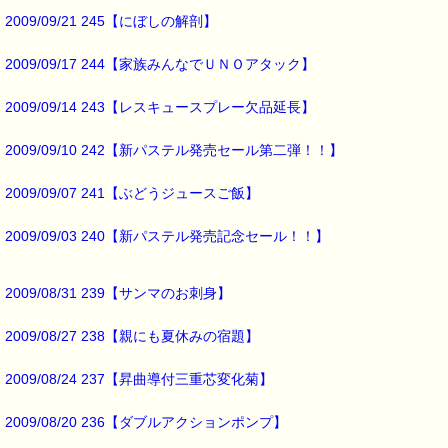
▼レスキューバーム 新発売 １５％ ｏｆｆ
http*://www.pass-thyme.com/special/***********
2009/09/21 245【にぼしの解剖】
2009/09/17 244【家族みんなでＵＮＯアタック】
以上
レスキューバームの
2009/09/14 243【レスキュースプレー欠品延長】
『新発売記念セール第二弾（定価より 15% OFF）』
2009/09/10 242【新パステル発売セール第二弾！！】
のご案内でした (^^)
■本日のオススメ情報 ━━━━━━━━━━━━━━━━━━━━☆
2009/09/07 241【ぶどうジュースご飯】
▼レスキューバーム 新発売 １５％ ｏｆｆ
2009/09/03 240【新パステル発売記念セール！！】
http*://www.pass-thyme.com/special/***********
▼レスキュースプレーの代用：レスキューレメディ 1,850円
2009/08/31 239【サンマのお刺身】
https://pass-thyme.com/special/RescueSpray_gt.asp
2009/08/27 238【親にも夏休みの宿題】
▼過去のオススメ情報
https://pass-thyme.com/shopping/1oshi.asp
2009/08/24 237【昇曲導付三重芯変化菊】
2009/08/20 236【ダブルアクションポンプ】
■ｅパスタイム通信編集長 ルコ＠千葉るみこ 編集後記 ━━━━☆