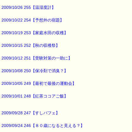
2009/10/26 255【温湿度計】
しっとりと潤い（保湿）でケアしてくれます。
※使用法の目安：
2009/10/22 254【予想外の宿題】
適量を指先に取り、くちびるにやさしく塗ってください。
2009/10/19 253【家庭水田の収穫】
この新発売のレスキューバームを
2009/10/15 252【秋の収穫祭】
定価(1,680円)より 15% OFF の
1,430円（税込）
2009/10/12 251【受験対策の一助に】
でのご提供です。
2009/10/08 250【保冷剤で消臭？】
定価より 250 円 お得です。
2009/10/05 249【最初で最後の運動会】
※販売期間は2009年11月23日までです。
2009/10/01 248【紅茶ココアご飯】
※使用期限は 2011年2月です。
※会員様割引き、クーポン割引きの対象外です。
2009/09/28 247【すしパフェ】
※お一人様、３本までとさせていただきます。
どうかご了承くださいm(_ _)m
2009/09/24 246【８０歳になると見える？】