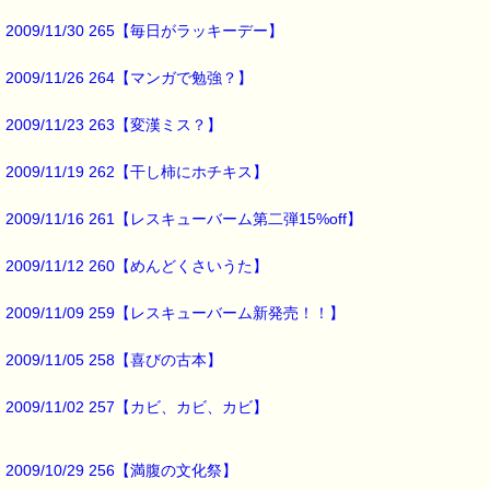
※販売期間は2009年11月23日までです。
2009/11/30 265【毎日がラッキーデー】
レスキューバームは、
2009/11/26 264【マンガで勉強？】
小瓶に入った
2009/11/23 263【変漢ミス？】
リップクリームで、
適量を指で塗って使います。
2009/11/19 262【干し柿にホチキス】
荒れたくちびるをしっとりとケアしますよー (^o^)
2009/11/16 261【レスキューバーム第二弾15%off】
さらに、
2009/11/12 260【めんどくさいうた】
かみすぎて荒れた鼻の下に塗る
といった使い方もできます。
2009/11/09 259【レスキューバーム新発売！！】
まさにこれからにぴったりのアイテム
2009/11/05 258【喜びの古本】
寒い季節のお肌のケアに最適ですよー w(゜o゜)w
2009/11/02 257【カビ、カビ、カビ】
■レスキューバーム━━━━━━━━━━━━☆
・乾燥や寒さ、ストレスでくちびるが荒れたとき
2009/10/29 256【満腹の文化祭】
・鼻をかみすぎて、鼻の下が荒れたとき