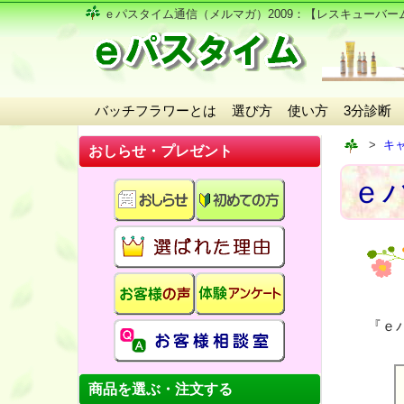
ｅパスタイム通信（メルマガ）2009
：【レスキューバーム第
バッチフラワーとは
選び方
使い方
3分診断
キ
おしらせ・プレゼント
ｅパ
『ｅ
商品を選ぶ・注文する