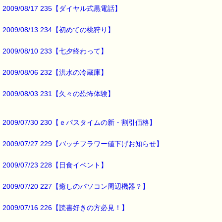
今日から11月も後半ですね
2009/08/17 235【ダイヤル式黒電話】
ひにひに
2009/08/13 234【初めての桃狩り】
冬が近づいているのを
感じる今日この頃です (*^_^*)
2009/08/10 233【七夕終わって】
ところで
2009/08/06 232【洪水の冷蔵庫】
今回のクーポンは
高確率クーポンですよー
2009/08/03 231【久々の恐怖体験】
2009/07/30 230【ｅパスタイムの新・割引価格】
最後まで読んでいただきありがとうございます。
お客様からのご投稿もお待ちしています。
*****@pass-thyme.com
2009/07/27 229【バッチフラワー値下げお知らせ】
2009/07/23 228【日食イベント】
■メルマガ読者だけの eクーポン券 プレゼント ━━━━━━━━☆
★★★★★★★★★★★★★★★★★★★★★★★★★★★★★★★
2009/07/20 227【癒しのパソコン周辺機器？】
ｅクーポン：****-******
有効期限 ：2009/11/23(月)まで
2009/07/16 226【読書好きの方必見！】
タイプ ：くじタイプ★高確率★
───────────────────────────────