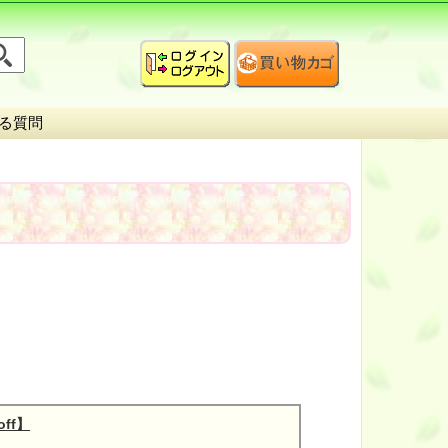
る質問
ff】