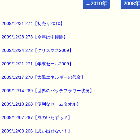
←2010年
2008
ｅパスタイム店長の
ルコ＠千葉るみこ （主婦、二児の母） でございます。
━━━━━━━━━━━━━━━━━━━━━━━━━━━━━━━
2009/12/31 274【初売り2010】
■ｅパスタイム通信 2009.11.16 VOL.261号
【レスキューバーム第二弾15%off】
2009/12/28 273【今年は中掃除】
━━━━━━━━━━━━━━━━━━━━━━━━━━━━━━━
11月15日で終了した
2009/12/24 272【クリスマス2009】
レスキューバームの
2009/12/21 271【年末セール2009】
『新発売記念セール（定価より 20% OFF）』は
メルマガ読者の方にしか
2009/12/17 270【太陽エネルギーの代金】
お知らせしていないにもかかわらず
2009/12/14 269【世界のバッチフラワー状況】
たくさんの方に
ご購入していただきました m(_ _)m
2009/12/10 268【便利なセームタオル】
今回は、
2009/12/07 267【風のいたずら？】
一般のお客様を対象とした
セール（定価より 15% OFF）を
2009/12/03 266【思い出せない！】
実施いたします。