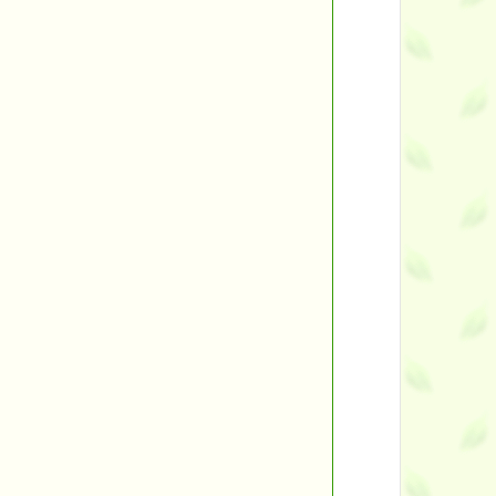
ント
す。
す！
■