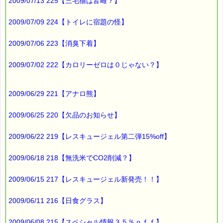
*****@pass-thyme.com
2009/07/13 225【三毛猫は皆雌？】
2009/07/09 224【トイレに宿題の怪】
■メルマガ読者だけの eクーポン券 プレゼント
━━━━━━━━☆
2009/07/06 223【消臭下着】
★★★★★★★★★★★★★★★★★★★★★★★★★★★★★★
ｅクーポン：****-******
2009/07/02 222【カロリーゼロは０じゃない？】
有効期限 ：2009/10/29(木)まで
タイプ ：くじタイプ
───────────────────────────────
バッチフラワーレメディ・レスキュークリーム１本当毎に
2009/06/29 221【アナロ熊】
200円（1等）～50円（3等）の範囲内で割引きになります。
割引き金額は、買い物カゴで内容確認する際に決定します。
2009/06/25 220【欠品のお知らせ】
当たる確率は（1等：5% 2等：10% 3等：85%）です。
※バッチフラワー関連商品・関連書籍、セット商品は対象外で
2009/06/22 219【レスキュージェル第二弾15%off】
す。
※1度のご購入につき1枚しかご利用いただけません。
2009/06/18 218【無洗米でCO2削減？】
※携帯サイトではご利用いただけません。
詳しくは下記サイトをご覧ください。
→https://pass-thyme.com/info/#coupon
2009/06/15 217【レスキュージェル新発売！！】
∞∞∞∞∞∞∞∞∞∞∞∞∞∞∞∞∞∞∞∞∞∞∞∞∞∞∞∞∞∞∞∞∞
2009/06/11 216【日食グラス】
このメールはｅパスタイムをご利用（ご注文、お問い合わせ、プ
レゼント
応募など）していただいたお客様だけにお届けする限定配信メー
2009/06/08 215【スペシャル情報３５％ｏｆｆ】