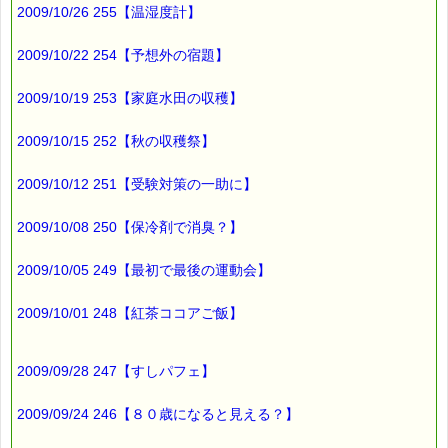
2009/10/26 255【温湿度計】
なんと、
夜の12時だったんです （￣△￣；）
2009/10/22 254【予想外の宿題】
さすがに、
2009/10/19 253【家庭水田の収穫】
そんな時間に観察するのは
「ちょっときついなぁ」
2009/10/15 252【秋の収穫祭】
と思っていたら
2009/10/12 251【受験対策の一助に】
「朝でも見えると思うよ」
2009/10/08 250【保冷剤で消臭？】
と夫が言います。
2009/10/05 249【最初で最後の運動会】
結局
2009/10/01 248【紅茶ココアご飯】
夫の言うとおり
朝観察できたようです。
2009/09/28 247【すしパフェ】
月の観察ですから
夜だと思い込んでいました。
2009/09/24 246【８０歳になると見える？】
まさか