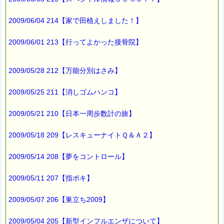
ルです。
割引クーポン券のプレゼントや、耳より情報をいち早くお届け致
2009/06/04 214【家で田植えしました！】
します！
∞∞∞∞∞∞∞∞∞∞∞∞∞∞∞∞∞∞∞∞∞∞∞∞∞∞∞∞∞∞∞∞∞
2009/06/01 213【行ってよかった接骨院】
このメールマガジンのバックナンバーはこちらです
→https://pass-thyme.com/special/maga_back2009.asp
2009/05/28 212【万能分別はさみ】
購読解除はこちらからできます
→https://pass-thyme.com/special/mailmaga.asp
2009/05/25 211【消しゴムハンコ】
■━━━━━━━━━━━━━━━━━━━━━━━━━━━━━━
バッチフラワー レメディに出会えて良かった！！
2009/05/21 210【日本一周歩数計の旅】
と実感していただくのが私のねがいです。
───────────────────────────────
バッチフラワーレメディ専門店＜ｅパスタイム＞
2009/05/18 209【レスキューナイトＱ＆Ａ２】
発行責任者：店長 千葉るみこ
*****@pass-thyme.com
2009/05/14 208【夢をコントロール】
https://pass-thyme.com/
■━━━━━━━━━━━━━━━━━━━━━━━━━━━━━━
バックナンバー一覧
2009/05/11 207【指ポキ】
2009/05/07 206【巣立ち2009】
2009/05/04 205【新型インフルエンザについて】