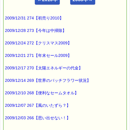
ｅパスタイム店長の
ルコ＠千葉るみこ （主婦、二児の母） でございます。
2009/12/31 274【初売り2010】
━━━━━━━━━━━━━━━━━━━━━━━━━━━━━━
■ｅパスタイム通信 2009.10.22 VOL.254号
【予想外の宿題】
2009/12/28 273【今年は中掃除】
━━━━━━━━━━━━━━━━━━━━━━━━━━━━━━
2009/12/24 272【クリスマス2009】
息子の通う小学校は
１０月に
秋休みがあります。
2009/12/21 271【年末セール2009】
2009/12/17 270【太陽エネルギーの代金】
土日を含めて
５日程度の短い休みですが、
2009/12/14 269【世界のバッチフラワー状況】
宿題が
けっこう出ます (^^;)
2009/12/10 268【便利なセームタオル】
その中に、
2009/12/07 267【風のいたずら？】
「月の観察」がありました。
2009/12/03 266【思い出せない！】
１０月といえば、
中秋の名月がありますので