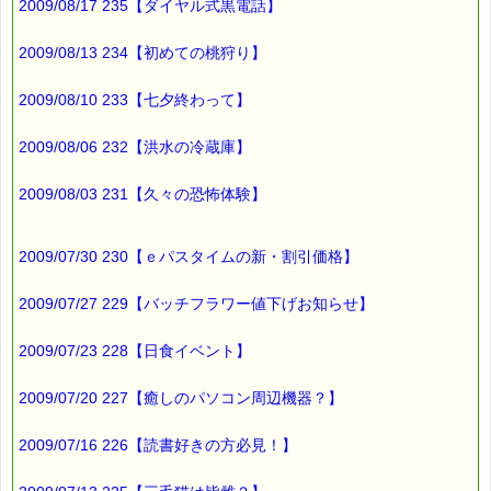
2009/08/17 235【ダイヤル式黒電話】
■ｅパスタイム通信編集長 ルコ＠千葉るみこ 編集後記
━━━━☆
2009/08/13 234【初めての桃狩り】
息子の宿題ですが、
2009/08/10 233【七夕終わって】
宿題のプリントには、
観察する時間が
2009/08/06 232【洪水の冷蔵庫】
書いてありませんでしたので、
観察できなかった子も
2009/08/03 231【久々の恐怖体験】
いたようです。
2009/07/30 230【ｅパスタイムの新・割引価格】
ちなみに、
今日の仙台は
2009/07/27 229【バッチフラワー値下げお知らせ】
月の出 ： 9:58
月の入り：19:14
2009/07/23 228【日食イベント】
三日月です (*^_^*)
2009/07/20 227【癒しのパソコン周辺機器？】
2009/07/16 226【読書好きの方必見！】
最後まで読んでいただきありがとうございます。
お客様からのご投稿もお待ちしています。