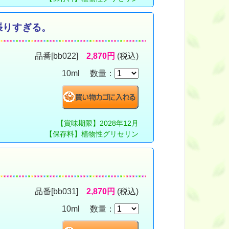
張りすぎる。
品番[bb022]
2,870円
(税込)
10ml 数量：
【賞味期限】2028年12月
【保存料】植物性グリセリン
。
品番[bb031]
2,870円
(税込)
10ml 数量：