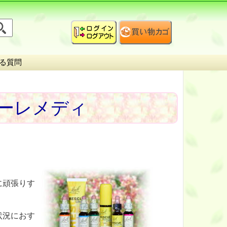
る質問
ーレメディ
に頑張りす
状況におす