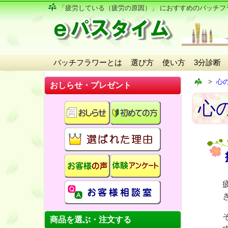
「疲労している（疲労の原因）」 におすすめの
バッチフ
バッチフラワーとは
選び方
使い方
3分診断
心
おしらせ・プレゼント
心
商品を選ぶ・注文する