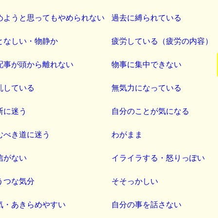
めようと思ってもやめられない
過去に縛られている
となしい・物静か
疲労している（疲労の内容）
配事が頭から離れない
物事に集中できない
乱している
無気力になっている
断に迷う
自分のことが気になる
むべき道に迷う
わがまま
信がない
イライラする・怒りっぽい
うつな気分
そそっかしい
気・あきらめやすい
自分の事を話さない