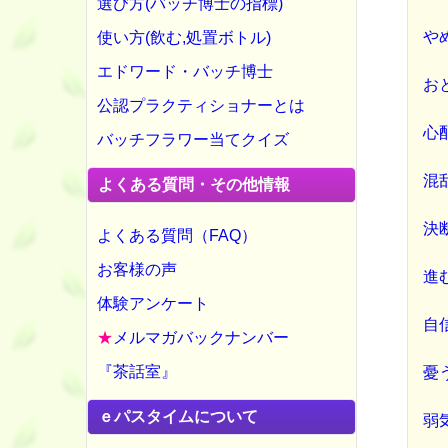
選び方(バッチ博士の指標)
や
使い方(飲む,処置ボトル)
エドワード・バッチ博士
お
公認プラクティショナーとは
心
バッチフラワー当てクイズ
混
よくある質問・その他情報
決
よくある質問（FAQ）
お客様の声
進
体験アンケート
自
★
メルマガバックナンバー
『茶話室』
憂
ｅパスタイムについて
弱