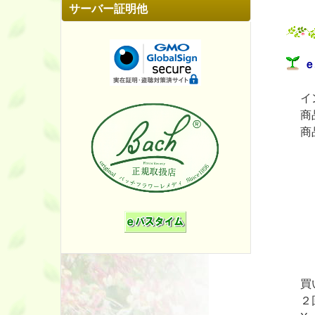
サーバー証明他
ｅ
イ
商
商
買
２