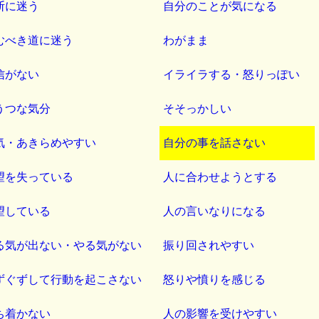
断に迷う
自分のことが気になる
むべき道に迷う
わがまま
信がない
イライラする・怒りっぽい
うつな気分
そそっかしい
気・あきらめやすい
自分の事を話さない
望を失っている
人に合わせようとする
望している
人の言いなりになる
る気が出ない・やる気がない
振り回されやすい
ずぐずして行動を起こさない
怒りや憤りを感じる
ち着かない
人の影響を受けやすい