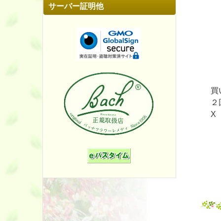
サーバー証明他
買
２
X