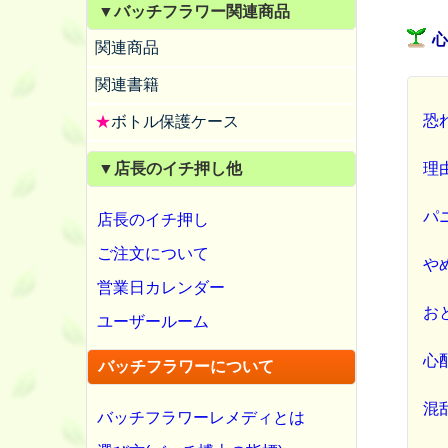
▼バッチフラワー関連商品
関連商品
関連書籍
恐
★
ボトル保護ケース
理
▼店長のイチ押し他
パ
店長のイチ押し
ご注文について
や
営業日カレンダー
お
ユーザールーム
心
バッチフラワーについて
混
バッチフラワーレメディとは