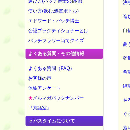
選び方(バッチ博士の指標)
決
使い方(飲む,処置ボトル)
進
エドワード・バッチ博士
自
公認プラクティショナーとは
バッチフラワー当てクイズ
憂
よくある質問・その他情報
弱
よくある質問（FAQ）
希
お客様の声
絶
体験アンケート
★
メルマガバックナンバー
や
『茶話室』
ぐ
ｅパスタイムについて
落