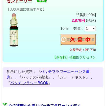
セントーリー
【人や周囲に敏感すぎる】
品番[bb004]
2,870円
(税込)
10ml 数量：
入荷予定：9月下旬
【保存料】植物性グリセリン
参考にした資料：『
バッチフラワーエッセンス事
典
』，『バッチの花療法』，『カラーテキスト』，
『
バッチ フラワーBOOK
』
心の状態から選ぶバッチフラワーレメディ