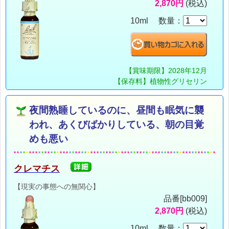
2,870円
(税込)
10ml 数量：
【賞味期限】2028年12月
【保存料】植物性グリセリン
夜間熟睡しているのに、昼間も眠気に襲
われ、あくびばかりしている、朝の目覚
めも悪い
クレマチス
【現実の事態への無関心】
品番[bb009]
2,870円
(税込)
10ml 数量：