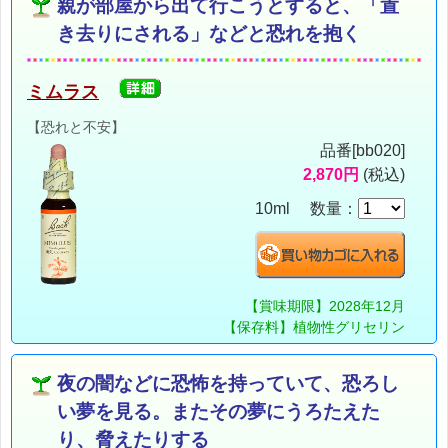
親が部屋から出て行こうとすると、「置
き去りにされる」などと恐れを抱く
ミムラス
【恐れと不安】
品番[bb020]
2,870円
(税込)
10ml 数量：
【賞味期限】2028年12月
【保存料】植物性グリセリン
夜の闇などに恐怖を持っていて、恐ろし
い夢を見る。またその夢にうろたえた
り、脅えたりする