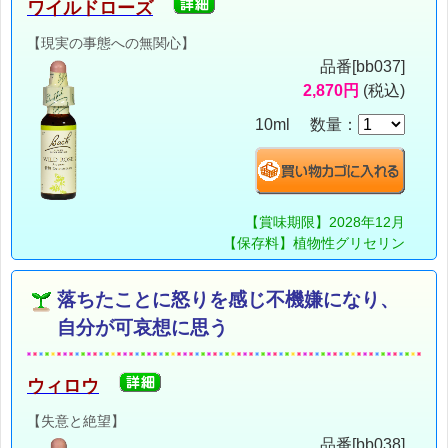
ワイルドローズ
【現実の事態への無関心】
品番[bb037]
2,870円
(税込)
10ml 数量：
【賞味期限】2028年12月
【保存料】植物性グリセリン
落ちたことに怒りを感じ不機嫌になり、
自分が可哀想に思う
ウィロウ
【失意と絶望】
品番[bb038]