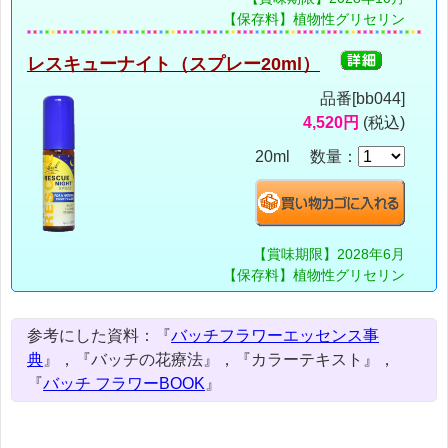
【保存料】植物性グリセリン
レスキューナイト（スプレー20ml）
品番[bb044]
4,520円
(税込)
20ml 数量：
【賞味期限】2028年6月
【保存料】植物性グリセリン
参考にした資料：『
バッチフラワーエッセンス事
典
』，『バッチの花療法』，『カラーテキスト』，
『
バッチ フラワーBOOK
』