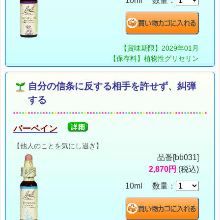
10ml 数量：
【賞味期限】2029年01月
【保存料】植物性グリセリン
自分の信条に反する相手を許せず、糾弾
する
バーベイン
【他人のことを気にし過ぎ】
品番[bb031]
2,870円
(税込)
10ml 数量：