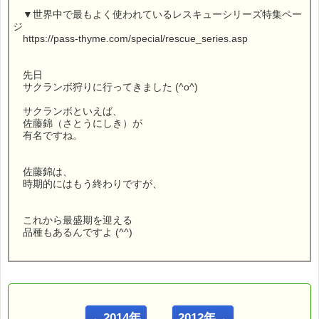
▼世界中で最もよく使われているレスキューシリーズ特集ペー
ジ
https://pass-thyme.com/special/rescue_series.asp
先日
サクランボ狩りに行ってきました (^o^)
サクランボといえば、
佐藤錦（さとうにしき）が
有名ですね。
佐藤錦は、
時期的にはもう終わりですが、
これから最盛期を迎える
品種もあるんですよ (^^)
こんにちは！
ｅパスタイム店長の
←2014年
2012年→
ルコ＠千葉るみこ （主婦、二児の母） でございます。