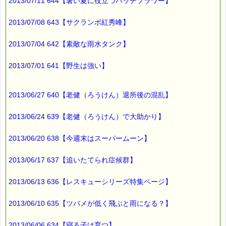
このメールマガジンのバックナンバーはこちらです
2013/07/11 644【暑い夏に役立つバッチフラワー】
→https://pass-thyme.com/special/maga_back2013.asp
2013/07/08 643【サクランボ紅秀峰】
購読解除はこちらからできます
→https://pass-thyme.com/special/mailmaga.asp
2013/07/04 642【素敵な雨水タンク】
■━━━━━━━━━━━━━━━━━━━━━━━━━━━━━━
バッチフラワー レメディに出会えて良かった！！
2013/07/01 641【野生は強い】
と実感していただくのが私のねがいです。
───────────────────────────────
バッチフラワーレメディ専門店＜ｅパスタイム＞
発行責任者：店長 千葉るみこ
2013/06/27 640【老健（ろうけん）退所後の混乱】
*****@pass-thyme.com
https://pass-thyme.com/
2013/06/24 639【老健（ろうけん）で大助かり】
■━━━━━━━━━━━━━━━━━━━━━━━━━━━━━━
バックナンバー一覧
2013/06/20 638【今週末はスーパームーン】
2013/06/17 637【追いたてられ症候群】
2013/06/13 636【レスキューシリーズ特集ページ】
2013/06/10 635【ツバメが低く飛ぶと雨になる？】
2013/06/06 634【寝る子は育つ】