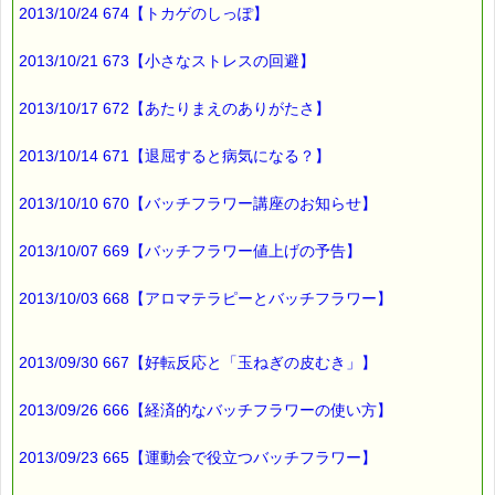
それだけの価値はあると思いますよ。
2013/10/24 674【トカゲのしっぽ】
2013/10/21 673【小さなストレスの回避】
ところで、
2013/10/17 672【あたりまえのありがたさ】
こちらも、お値段以上の価値があると思いますよ (*^_^*)
■本日のオススメ情報
2013/10/14 671【退屈すると病気になる？】
━━━━━━━━━━━━━━━━━━━━☆
2013/10/10 670【バッチフラワー講座のお知らせ】
▼世界中で最もよく使われているレスキューシリーズ特集ペー
ジ
https://pass-thyme.com/special/rescue_series.asp
2013/10/07 669【バッチフラワー値上げの予告】
2013/10/03 668【アロマテラピーとバッチフラワー】
▼お得なバッチフラワー・レスキューセット！！
https://pass-thyme.com/shopping/set.asp
2013/09/30 667【好転反応と「玉ねぎの皮むき」】
▼あなたにぴったりのバッチフラワーが見つかる－選び方ガイ
ド
2013/09/26 666【経済的なバッチフラワーの使い方】
https://pass-thyme.com/guide/info.asp
2013/09/23 665【運動会で役立つバッチフラワー】
■ｅパスタイム通信編集長 ルコ＠千葉るみこ 編集後記
━━━━☆