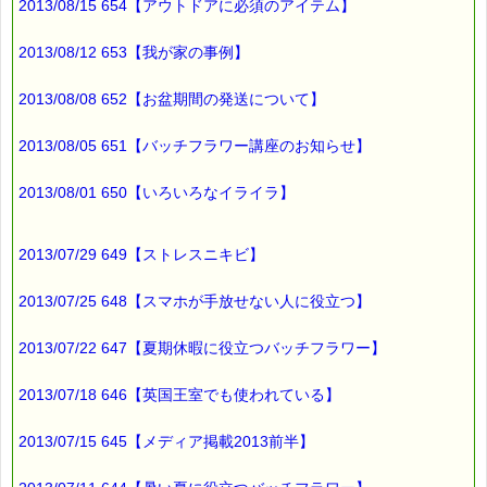
2013/08/15 654【アウトドアに必須のアイテム】
有効期限 ：2013/07/15(月)まで
タイプ ：くじタイプ
───────────────────────────────
2013/08/12 653【我が家の事例】
バッチフラワーレメディ・レスキュークリーム１本当毎に
200円（1等）～50円（3等）の範囲内で割引きになります。
2013/08/08 652【お盆期間の発送について】
割引き金額は、買い物カゴで内容確認する際に決定します。
当たる確率は（1等：5% 2等：10% 3等：85%）です。
2013/08/05 651【バッチフラワー講座のお知らせ】
※バッチフラワー関連商品・関連書籍、セット商品は対象外で
す。
※単品でも「こころ・サポート」などの割引き商品は対象外で
2013/08/01 650【いろいろなイライラ】
す。
※1度のご購入につき1枚しかご利用いただけません。
※携帯サイトではご利用いただけません。
2013/07/29 649【ストレスニキビ】
詳しくは下記サイトをご覧ください。
→https://pass-thyme.com/info/#coupon
2013/07/25 648【スマホが手放せない人に役立つ】
∞∞∞∞∞∞∞∞∞∞∞∞∞∞∞∞∞∞∞∞∞∞∞∞∞∞∞∞∞∞∞∞∞
このメールはｅパスタイムをご利用（ご注文、お問い合わせ、プ
2013/07/22 647【夏期休暇に役立つバッチフラワー】
レゼント
応募など）していただいたお客様だけにお届けする限定配信メー
2013/07/18 646【英国王室でも使われている】
ルです。
割引クーポン券のプレゼントや、耳より情報をいち早くお届け致
します！
2013/07/15 645【メディア掲載2013前半】
∞∞∞∞∞∞∞∞∞∞∞∞∞∞∞∞∞∞∞∞∞∞∞∞∞∞∞∞∞∞∞∞∞