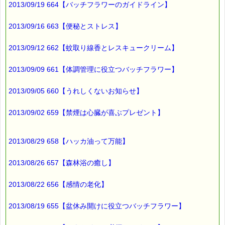
2013/09/19 664【バッチフラワーのガイドライン】
以前は
サクランボ狩りには
2013/09/16 663【便秘とストレス】
家族全員で行っていましたが、
2013/09/12 662【蚊取り線香とレスキュークリーム】
ここ数年
夫と2人だけです。
2013/09/09 661【体調管理に役立つバッチフラワー】
子どもの成長に伴い
2013/09/05 660【うれしくないお知らせ】
こうなることは
予想していましたが、
2013/09/02 659【禁煙は心臓が喜ぶプレゼント】
ちょっと寂しいですね (^^;)
2013/08/29 658【ハッカ油って万能】
最後まで読んでいただきありがとうございます。
お客様からのご投稿もお待ちしております。
2013/08/26 657【森林浴の癒し】
*****@pass-thyme.com
2013/08/22 656【感情の老化】
■メルマガ読者だけの eクーポン券 プレゼント
━━━━━━━━☆
2013/08/19 655【盆休み開けに役立つバッチフラワー】
★★★★★★★★★★★★★★★★★★★★★★★★★★★★★★
ｅクーポン：****-******