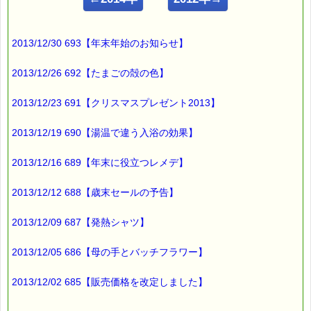
━━━━━━━━━━━━━━━━━━━━━━━━━━━━━━
■ｅパスタイム通信 2013.07.08 VOL.643号
2013/12/30 693【年末年始のお知らせ】
【サクランボ紅秀峰】
━━━━━━━━━━━━━━━━━━━━━━━━━━━━━━
2013/12/26 692【たまごの殻の色】
これから最盛期を迎える
サクランボは
2013/12/23 691【クリスマスプレゼント2013】
紅秀峰（べにしゅうほう）
2013/12/19 690【湯温で違う入浴の効果】
先日お邪魔した
2013/12/16 689【年末に役立つレメデ】
山形の果樹園さんの話では、
2013/12/12 688【歳末セールの予告】
今年は
７月１０日頃から
2013/12/09 687【発熱シャツ】
紅秀峰の収穫が始まる
との事でした。
2013/12/05 686【母の手とバッチフラワー】
わたしが
2013/12/02 685【販売価格を改定しました】
お邪魔したときには
少し早かったのですが、