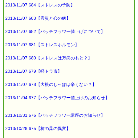
2013/11/07 684【ストレスの予防】
何個か試食できました。
2013/11/07 683【震災と心の病】
果肉が厚く
少し固い感じ
2013/11/07 682【バッチフラワー値上げについて】
また、酸味が薄いので
甘く感じました。
2013/11/07 681【ストレスホルモン】
2013/11/07 680【ストレスは万病のもと？】
とってもおいしかったです (^o^)
2013/11/07 679【軽トラ市】
写真がありますので、
ご興味のある方はご覧ください。
2013/11/07 678【大根のしっぽは辛くない？】
→https://pass-thyme.com/special/_data/643.html
2013/11/04 677【バッチフラワー値上げのお知らせ】
今回お邪魔した果樹園さんでは
200本あるサクランボの木の内
2013/10/31 676【バッチフラワー講座のお知らせ】
紅秀峰の木は 7本 だけとの事です。
2013/10/28 675【柿の葉の異変】
お値段も少し高いようですが、