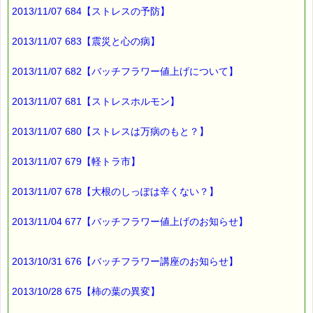
でもかまいません。
2013/11/07 684【ストレスの予防】
また、
2013/11/07 683【震災と心の病】
お茶やミネラルウォーターの
2013/11/07 682【バッチフラワー値上げについて】
ペットボトルに、
４回分のバッチフラワーを入れて持ち歩き、
2013/11/07 681【ストレスホルモン】
１日かけて飲んでもかまいません。
2013/11/07 680【ストレスは万病のもと？】
肝心なのは
必要なエネルギーを取り入れることです。
2013/11/07 679【軽トラ市】
2013/11/07 678【大根のしっぽは辛くない？】
自分のライフスタイルに合わせて、
都合の良いように工夫してみてください (^^)
2013/11/04 677【バッチフラワー値上げのお知らせ】
もう少し詳しい内容は
「よくある質問」をご覧ください。
2013/10/31 676【バッチフラワー講座のお知らせ】
→https://pass-thyme.com/info/faq1.asp?i=260
2013/10/28 675【柿の葉の異変】