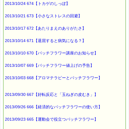
ところで、
2013/10/24 674【トカゲのしっぽ】
こちらは、お得な情報ですよ (*^_^*)
■本日のオススメ情報
2013/10/21 673【小さなストレスの回避】
━━━━━━━━━━━━━━━━━━━━☆
2013/10/17 672【あたりまえのありがたさ】
▼お得なバッチフラワー・レスキューセット！！
https://pass-thyme.com/shopping/set.asp
2013/10/14 671【退屈すると病気になる？】
▼花粉で不快になった気持ちを和らげましょう
2013/10/10 670【バッチフラワー講座のお知らせ】
https://pass-thyme.com/fit/p005.asp
2013/10/07 669【バッチフラワー値上げの予告】
▼あなたにぴったりのバッチフラワーが見つかる－選び方ガイ
ド
2013/10/03 668【アロマテラピーとバッチフラワー】
https://pass-thyme.com/guide/info.asp
■ｅパスタイム通信編集長 ルコ＠千葉るみこ 編集後記
2013/09/30 667【好転反応と「玉ねぎの皮むき」】
━━━━☆
2013/09/26 666【経済的なバッチフラワーの使い方】
いままで
茶色だった森の木々が
2013/09/23 665【運動会で役立つバッチフラワー】
淡い緑に
なって来ました。