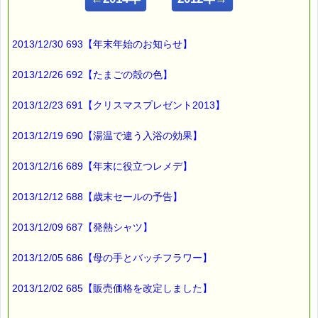
■ｅパスタイム通信 2013.05.02 VOL.624号
【１日に４回飲むことが困難な場合】
━━━━━━━━━━━━━━━━━━━━━━━━━━━━━━
2013/12/30 693【年末年始のお知らせ】
英国バッチセンターの
ガイドラインによれば、
2013/12/26 692【たまごの殻の色】
バッチフラワーレメディは
2013/12/23 691【クリスマスプレゼント2013】
１日に４回以上飲むことを目安
としていますが、
2013/12/19 690【湯温で違う入浴の効果】
バッチフラワーは薬ではありませんので、
2013/12/16 689【年末に役立つレメデ】
自分なりに飲み方を工夫しても
かまわないのです。
2013/12/12 688【歳末セールの予告】
日中は忙しくて
バッチフラワーレメディを飲む暇がない場合、
2013/12/09 687【発熱シャツ】
例えば、
2013/12/05 686【母の手とバッチフラワー】
（１）朝起きた時、
（２）出勤前、
（３）帰宅時、
2013/12/02 685【販売価格を改定しました】
（４）就寝時