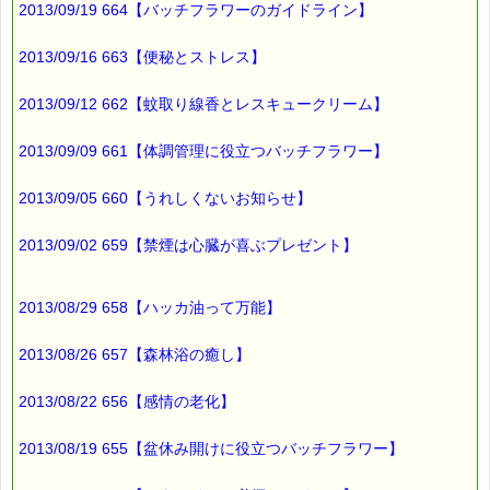
2013/09/19 664【バッチフラワーのガイドライン】
もうすぐ
新緑の季節です (*^_^*)
2013/09/16 663【便秘とストレス】
2013/09/12 662【蚊取り線香とレスキュークリーム】
最後まで読んでいただきありがとうございます。
お客様からのご投稿もお待ちしております。
2013/09/09 661【体調管理に役立つバッチフラワー】
*****@pass-thyme.com
2013/09/05 660【うれしくないお知らせ】
■メルマガ読者だけの eクーポン券 プレゼント
━━━━━━━━☆
2013/09/02 659【禁煙は心臓が喜ぶプレゼント】
★★★★★★★★★★★★★★★★★★★★★★★★★★★★★★
ｅクーポン：****-******
有効期限 ：2013/05/09(木)まで
2013/08/29 658【ハッカ油って万能】
タイプ ：くじタイプ
───────────────────────────────
バッチフラワーレメディ・レスキュークリーム１本当毎に
2013/08/26 657【森林浴の癒し】
200円（1等）～50円（3等）の範囲内で割引きになります。
割引き金額は、買い物カゴで内容確認する際に決定します。
2013/08/22 656【感情の老化】
当たる確率は（1等：5% 2等：10% 3等：85%）です。
※バッチフラワー関連商品・関連書籍、セット商品は対象外で
2013/08/19 655【盆休み開けに役立つバッチフラワー】
す。
※単品でも「こころ・サポート」などの割引き商品は対象外で