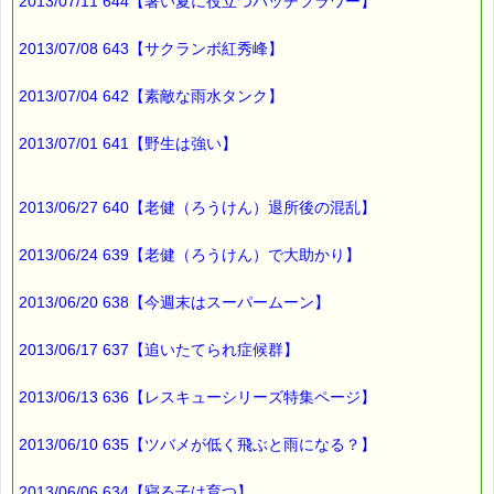
発行責任者：店長 千葉るみこ
2013/07/11 644【暑い夏に役立つバッチフラワー】
*****@pass-thyme.com
https://pass-thyme.com/
2013/07/08 643【サクランボ紅秀峰】
■━━━━━━━━━━━━━━━━━━━━━━━━━━━━━━
バックナンバー一覧
2013/07/04 642【素敵な雨水タンク】
2013/07/01 641【野生は強い】
2013/06/27 640【老健（ろうけん）退所後の混乱】
2013/06/24 639【老健（ろうけん）で大助かり】
2013/06/20 638【今週末はスーパームーン】
2013/06/17 637【追いたてられ症候群】
2013/06/13 636【レスキューシリーズ特集ページ】
2013/06/10 635【ツバメが低く飛ぶと雨になる？】
2013/06/06 634【寝る子は育つ】