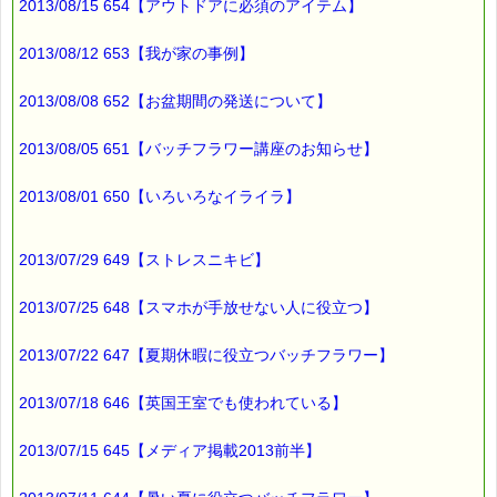
2013/08/15 654【アウトドアに必須のアイテム】
す。
※1度のご購入につき1枚しかご利用いただけません。
※携帯サイトではご利用いただけません。
2013/08/12 653【我が家の事例】
詳しくは下記サイトをご覧ください。
→https://pass-thyme.com/info/#coupon
2013/08/08 652【お盆期間の発送について】
∞∞∞∞∞∞∞∞∞∞∞∞∞∞∞∞∞∞∞∞∞∞∞∞∞∞∞∞∞∞∞∞∞
このメールはｅパスタイムをご利用（ご注文、お問い合わせ、プ
2013/08/05 651【バッチフラワー講座のお知らせ】
レゼント
応募など）していただいたお客様だけにお届けする限定配信メー
ルです。
2013/08/01 650【いろいろなイライラ】
割引クーポン券のプレゼントや、耳より情報をいち早くお届け致
します！
∞∞∞∞∞∞∞∞∞∞∞∞∞∞∞∞∞∞∞∞∞∞∞∞∞∞∞∞∞∞∞∞∞
2013/07/29 649【ストレスニキビ】
このメールマガジンのバックナンバーはこちらです
2013/07/25 648【スマホが手放せない人に役立つ】
→https://pass-thyme.com/special/maga_back2013.asp
購読解除はこちらからできます
2013/07/22 647【夏期休暇に役立つバッチフラワー】
→https://pass-thyme.com/special/mailmaga.asp
2013/07/18 646【英国王室でも使われている】
■━━━━━━━━━━━━━━━━━━━━━━━━━━━━━━
バッチフラワー レメディに出会えて良かった！！
と実感していただくのが私のねがいです。
2013/07/15 645【メディア掲載2013前半】
───────────────────────────────
バッチフラワーレメディ専門店＜ｅパスタイム＞