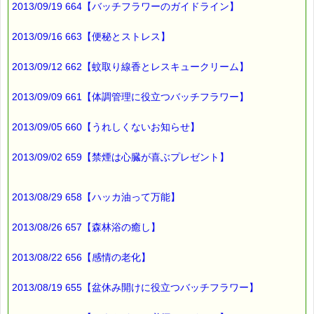
2013/09/19 664【バッチフラワーのガイドライン】
▼こころ・サポート キャンペーン
2013/09/16 663【便秘とストレス】
https://pass-thyme.com/special/kokoro-support.asp
2013/09/12 662【蚊取り線香とレスキュークリーム】
■ｅパスタイム通信編集長 ルコ＠千葉るみこ 編集後記
━━━━☆
2013/09/09 661【体調管理に役立つバッチフラワー】
今日は、
2013/09/05 660【うれしくないお知らせ】
宮城県では
公立高校の入試日です。
2013/09/02 659【禁煙は心臓が喜ぶプレゼント】
皆実力を発揮できると
2013/08/29 658【ハッカ油って万能】
いいですね (*^_^*)
2013/08/26 657【森林浴の癒し】
2013/08/22 656【感情の老化】
最後まで読んでいただきありがとうございます。
お客様からのご投稿もお待ちしております。
*****@pass-thyme.com
2013/08/19 655【盆休み開けに役立つバッチフラワー】
■メルマガ読者だけの eクーポン券 プレゼント