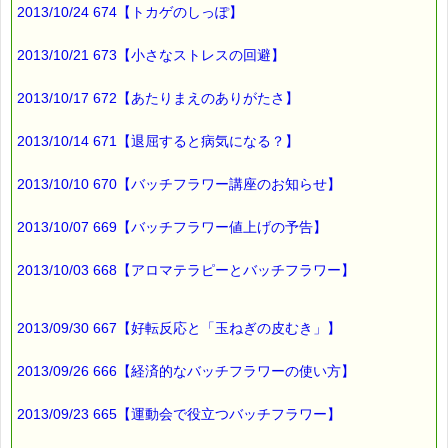
わかりづらい説明で申し訳ありません。
2013/10/24 674【トカゲのしっぽ】
文章で説明するのは難しいですね (^^;)
2013/10/21 673【小さなストレスの回避】
ｅクーポン削除ボタンが表示される時
2013/10/17 672【あたりまえのありがたさ】
説明書きも表示されますので、
ご安心ください。
2013/10/14 671【退屈すると病気になる？】
安心といえば、
2013/10/10 670【バッチフラワー講座のお知らせ】
こちらも、備えておくと安心ですね (*^_^*)
■本日のオススメ情報
2013/10/07 669【バッチフラワー値上げの予告】
━━━━━━━━━━━━━━━━━━━━☆
2013/10/03 668【アロマテラピーとバッチフラワー】
▼お得なバッチフラワー・レスキューセット！！
https://pass-thyme.com/shopping/set.asp
2013/09/30 667【好転反応と「玉ねぎの皮むき」】
▼花粉で不快になった感情を和らげましょう
https://pass-thyme.com/fit/p005.asp
2013/09/26 666【経済的なバッチフラワーの使い方】
▼あなたにぴったりのバッチフラワーが見つかる－選び方ガイ
2013/09/23 665【運動会で役立つバッチフラワー】
ド
https://pass-thyme.com/guide/info.asp