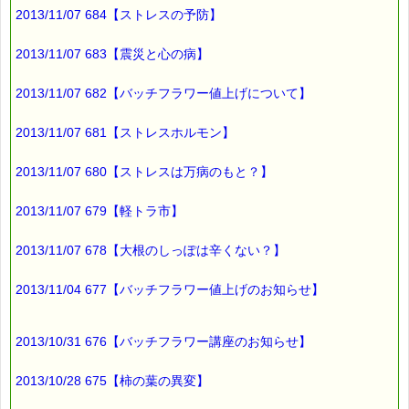
2013/11/07 684【ストレスの予防】
使われなかったｅクーポンが
保存される仕組みになっているためです。
2013/11/07 683【震災と心の病】
この場合、
2013/11/07 682【バッチフラワー値上げについて】
次に買い物をする時に
保存されているクーポンが
2013/11/07 681【ストレスホルモン】
優先されるため
2013/11/07 680【ストレスは万病のもと？】
別のｅクーポンを使いたくても
使えないという不便がありました (-_-;)
2013/11/07 679【軽トラ市】
そこで、
2013/11/07 678【大根のしっぽは辛くない？】
ｅクーポン削除ボタン押すと
保存されていたｅクーポンが
2013/11/04 677【バッチフラワー値上げのお知らせ】
キャンセルされるようにしました。
これで、
2013/10/31 676【バッチフラワー講座のお知らせ】
別のｅクーポンが
使えるようになります。
2013/10/28 675【柿の葉の異変】