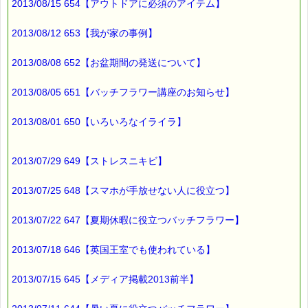
2013/08/15 654【アウトドアに必須のアイテム】
子どもが通っている
中学校では
2013/08/12 653【我が家の事例】
インフルエンザで
学級閉鎖になっている
2013/08/08 652【お盆期間の発送について】
クラスがあります。
2013/08/05 651【バッチフラワー講座のお知らせ】
受験生の親としては
健康面も心配だし、
2013/08/01 650【いろいろなイライラ】
試験当日の
天気も気になります (-_-;)
2013/07/29 649【ストレスニキビ】
2013/07/25 648【スマホが手放せない人に役立つ】
■メルマガ読者だけの eクーポン券 プレゼント
━━━━━━━━☆
2013/07/22 647【夏期休暇に役立つバッチフラワー】
★★★★★★★★★★★★★★★★★★★★★★★★★★★★★★
2013/07/18 646【英国王室でも使われている】
ｅクーポン：****-******
有効期限 ：2013/01/24(木)まで
タイプ ：くじタイプ
2013/07/15 645【メディア掲載2013前半】
───────────────────────────────
バッチフラワーレメディ・レスキュークリーム１本当毎に