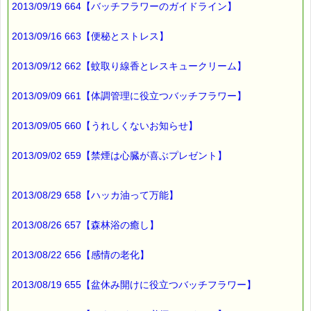
2013/09/19 664【バッチフラワーのガイドライン】
他にもありますので
下記ページをご覧ください (^^)
2013/09/16 663【便秘とストレス】
▼受験生を応援しています！！
https://pass-thyme.com/fit/c180.asp
2013/09/12 662【蚊取り線香とレスキュークリーム】
■本日のオススメ情報
2013/09/09 661【体調管理に役立つバッチフラワー】
━━━━━━━━━━━━━━━━━━━━☆
2013/09/05 660【うれしくないお知らせ】
▼あなたにぴったりのバッチフラワーが見つかる－選び方ガイ
ド
https://pass-thyme.com/guide/info.asp
2013/09/02 659【禁煙は心臓が喜ぶプレゼント】
▼こころ・サポート キャンペーン
2013/08/29 658【ハッカ油って万能】
https://pass-thyme.com/special/kokoro-support.asp
2013/08/26 657【森林浴の癒し】
■ｅパスタイム通信編集長 ルコ＠千葉るみこ 編集後記
━━━━☆
2013/08/22 656【感情の老化】
先日の大雪では
仙台でも交通が乱れました。
2013/08/19 655【盆休み開けに役立つバッチフラワー】
また、