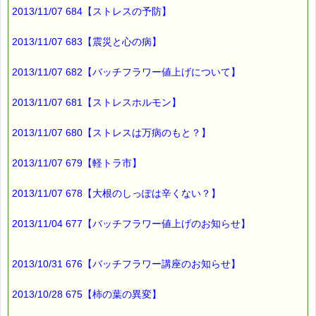
→ホーンビームが役に立ちます。
2013/11/07 684【ストレスの予防】
勉強でつまづいたり、
2013/11/07 683【震災と心の病】
模擬試験の点数が悪く、
落胆して勉強が手に付かない時には
2013/11/07 682【バッチフラワー値上げについて】
→ゲンチアナが役に立ちます。
2013/11/07 681【ストレスホルモン】
説明の付かない不安に陥り、
2013/11/07 680【ストレスは万病のもと？】
いやな胸騒ぎを感じ
勉強に身が入らない時には
2013/11/07 679【軽トラ市】
→アスペンが役に立ちます。
2013/11/07 678【大根のしっぽは辛くない？】
心配にとりつかれ、
クヨクヨ考え込んでしまうときには
2013/11/04 677【バッチフラワー値上げのお知らせ】
→ホワイトチェストナットが役に立ちます。
2013/10/31 676【バッチフラワー講座のお知らせ】
■（２）試験で実力を出すために
2013/10/28 675【柿の葉の異変】
試験直前に不安になって