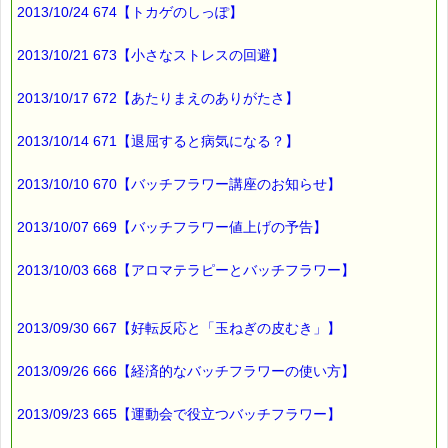
あがったり、気が動転すると
2013/10/24 674【トカゲのしっぽ】
実力を発揮できません。
2013/10/21 673【小さなストレスの回避】
このようなときには、
→レスキューレメディがおすすめです。
2013/10/17 672【あたりまえのありがたさ】
レスキューレメディは、
2013/10/14 671【退屈すると病気になる？】
不安や神経の高ぶりを減らす
手助けをしてくれますので、
2013/10/10 670【バッチフラワー講座のお知らせ】
平静さを保つのに役立ちます。
2013/10/07 669【バッチフラワー値上げの予告】
平静な気持ちで受験できれば
きっと実力が発揮できるはずです (^o^)
2013/10/03 668【アロマテラピーとバッチフラワー】
試験会場に携帯するのであれば、
2013/09/30 667【好転反応と「玉ねぎの皮むき」】
レスキュースプレーや
レスキューパステルが便利です。
2013/09/26 666【経済的なバッチフラワーの使い方】
2013/09/23 665【運動会で役立つバッチフラワー】
受験に役立つバッチフラワーは、