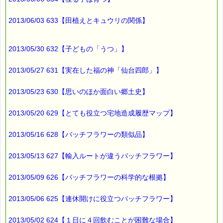
■━━━━━━━━━━━━━━━━━━━━━━━━━━━━━━
2013/06/03 633【田植えとキュウリの関係】
バッチフラワー レメディに出会えて良かった！！
と実感していただくのが私のねがいです。
───────────────────────────────
バッチフラワーレメディ専門店＜ｅパスタイム＞
2013/05/30 632【子どもの「うつ」】
発行責任者：店長 千葉るみこ
*****@pass-thyme.com
2013/05/27 631【実在した福の神「仙台四郎」】
https://pass-thyme.com/
■━━━━━━━━━━━━━━━━━━━━━━━━━━━━━━
2013/05/23 630【思いのほか面白い郷土史】
バックナンバー一覧
2013/05/20 629【とても役立つ宅地造成履歴マップ】
2013/05/16 628【バッチフラワーの類似品】
2013/05/13 627【輸入ルートが違うバッチフラワー】
2013/05/09 626【バッチフラワーの科学的な根拠】
2013/05/06 625【連休開けに役立つバッチフラワー】
2013/05/02 624【１日に４回飲むことが困難な場合】