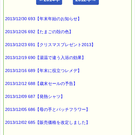
■ｅパスタイム通信 2013.01.17 VOL.594号
【受験生応援バッチフラワー】
━━━━━━━━━━━━━━━━━━━━━━━━━━━━━━
2013/12/30 693【年末年始のお知らせ】
心の状態によって、
2013/12/26 692【たまごの殻の色】
勉強に身が入らなかったり、
試験当日に実力を発揮できない事があります。
2013/12/23 691【クリスマスプレゼント2013】
そんな時こそ
2013/12/19 690【湯温で違う入浴の効果】
バッチフラワーレメディが
2013/12/16 689【年末に役立つレメデ】
役に立ちます。
2013/12/12 688【歳末セールの予告】
■（１）勉強に身が入らない時に
勉強しなければならないのに、
2013/12/09 687【発熱シャツ】
なかなか取りかかることができない時、
2013/12/05 686【母の手とバッチフラワー】
「やろうと思えばできる」
と自分に言い訳し、
2013/12/02 685【販売価格を改定しました】
勉強を先延ばしする時には、