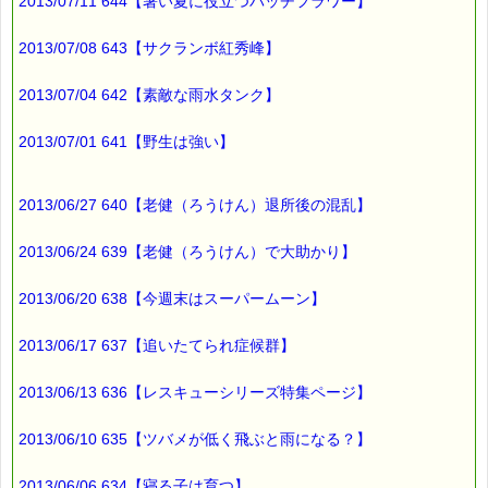
200円（1等）～50円（3等）の範囲内で割引きになります。
2013/07/11 644【暑い夏に役立つバッチフラワー】
割引き金額は、買い物カゴで内容確認する際に決定します。
当たる確率は（1等：5% 2等：10% 3等：85%）です。
2013/07/08 643【サクランボ紅秀峰】
※バッチフラワー関連商品・関連書籍、セット商品は対象外で
す。
2013/07/04 642【素敵な雨水タンク】
※単品でも「こころ・サポート」などの割引き商品は対象外で
す。
2013/07/01 641【野生は強い】
※1度のご購入につき1枚しかご利用いただけません。
※携帯サイトではご利用いただけません。
詳しくは下記サイトをご覧ください。
→https://pass-thyme.com/info/#coupon
2013/06/27 640【老健（ろうけん）退所後の混乱】
∞∞∞∞∞∞∞∞∞∞∞∞∞∞∞∞∞∞∞∞∞∞∞∞∞∞∞∞∞∞∞∞∞
2013/06/24 639【老健（ろうけん）で大助かり】
このメールはｅパスタイムをご利用（ご注文、お問い合わせ、プ
レゼント
応募など）していただいたお客様だけにお届けする限定配信メー
2013/06/20 638【今週末はスーパームーン】
ルです。
割引クーポン券のプレゼントや、耳より情報をいち早くお届け致
2013/06/17 637【追いたてられ症候群】
します！
∞∞∞∞∞∞∞∞∞∞∞∞∞∞∞∞∞∞∞∞∞∞∞∞∞∞∞∞∞∞∞∞∞
2013/06/13 636【レスキューシリーズ特集ページ】
このメールマガジンのバックナンバーはこちらです
→https://pass-thyme.com/special/maga_back2013.asp
2013/06/10 635【ツバメが低く飛ぶと雨になる？】
購読解除はこちらからできます
→https://pass-thyme.com/special/mailmaga.asp
2013/06/06 634【寝る子は育つ】