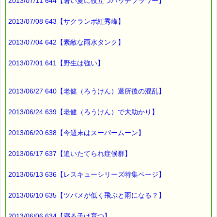
∞∞∞∞∞∞∞∞∞∞∞∞∞∞∞∞∞∞∞∞∞∞∞∞∞∞∞∞∞∞∞∞∞
2013/07/11 644【暑い夏に役立つバッチフラワー】
このメールはｅパスタイムをご利用（ご注文、お問い合わせ、プ
レゼント
2013/07/08 643【サクランボ紅秀峰】
応募など）していただいたお客様だけにお届けする限定配信メー
ルです。
割引クーポン券のプレゼントや、耳より情報をいち早くお届け致
2013/07/04 642【素敵な雨水タンク】
します！
∞∞∞∞∞∞∞∞∞∞∞∞∞∞∞∞∞∞∞∞∞∞∞∞∞∞∞∞∞∞∞∞∞
2013/07/01 641【野生は強い】
このメールマガジンのバックナンバーはこちらです
→https://pass-thyme.com/special/maga_back2013.asp
2013/06/27 640【老健（ろうけん）退所後の混乱】
購読解除はこちらからできます
→https://pass-thyme.com/special/mailmaga.asp
2013/06/24 639【老健（ろうけん）で大助かり】
■━━━━━━━━━━━━━━━━━━━━━━━━━━━━━━
バッチフラワー レメディに出会えて良かった！！
2013/06/20 638【今週末はスーパームーン】
と実感していただくのが私のねがいです。
───────────────────────────────
2013/06/17 637【追いたてられ症候群】
バッチフラワーレメディ専門店＜ｅパスタイム＞
発行責任者：店長 千葉るみこ
*****@pass-thyme.com
2013/06/13 636【レスキューシリーズ特集ページ】
https://pass-thyme.com/
■━━━━━━━━━━━━━━━━━━━━━━━━━━━━━━
2013/06/10 635【ツバメが低く飛ぶと雨になる？】
バックナンバー一覧
2013/06/06 634【寝る子は育つ】