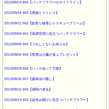
2013/09/19 664【バッチフラワーのガイドライン】
▼あなたにぴったりのバッチフラワーが見つかる－選び方ガイ
2013/09/16 663【便秘とストレス】
ド
https://pass-thyme.com/guide/info.asp
2013/09/12 662【蚊取り線香とレスキュークリーム】
■ｅパスタイム通信編集長 ルコ＠千葉るみこ 編集後記
2013/09/09 661【体調管理に役立つバッチフラワー】
━━━━☆
2013/09/05 660【うれしくないお知らせ】
ホームセンターに行くと、
色とりどりの
2013/09/02 659【禁煙は心臓が喜ぶプレゼント】
花や野菜の苗が
売られています (^^)
2013/08/29 658【ハッカ油って万能】
毎年
小さな家庭菜園で
野菜を育てています。
2013/08/26 657【森林浴の癒し】
今年も
2013/08/22 656【感情の老化】
何か育てたいと
思っています (^o^)
2013/08/19 655【盆休み開けに役立つバッチフラワー】