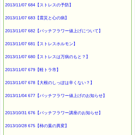
2013/11/07 684【ストレスの予防】
正規代理店以外の第三者が、
正規とは別のルートで輸入した
バッチフラワーも流通しています。
2013/11/07 683【震災と心の病】
2013/11/07 682【バッチフラワー値上げについて】
正規輸入品のバッチフラワーは
日本向けに製造された製品が中心ですが、
2013/11/07 681【ストレスホルモン】
正規とは別のルートで輸入された製品は
海外で流通しているものが中心ですので、
2013/11/07 680【ストレスは万病のもと？】
保存料がブランデーのバッチフラワーや
日本向けには無い製品も売られています。
2013/11/07 679【軽トラ市】
2013/11/07 678【大根のしっぽは辛くない？】
なお、
輸入した製品を日本で販売するためには、
2013/11/04 677【バッチフラワー値上げのお知らせ】
関税や販売に関する様々な
法的手続を踏まなければなりませんが、
2013/10/31 676【バッチフラワー講座のお知らせ】
正規輸入品は、
それらを全てクリアしており、
2013/10/28 675【柿の葉の異変】
品質も保証されています (^o^)