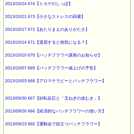
2013/10/24 674【トカゲのしっぽ】
以上、
輸入ルートが違うバッチフラワー
2013/10/21 673【小さなストレスの回避】
についての
2013/10/17 672【あたりまえのありがたさ】
お問い合わせのご紹介でした。
2013/10/14 671【退屈すると病気になる？】
「よくある質問」はこちらです。
→https://pass-thyme.com/info/faq1.asp?i=920
2013/10/10 670【バッチフラワー講座のお知らせ】
2013/10/07 669【バッチフラワー値上げの予告】
ところで、
こちらも、全て正規輸入品ですよ (*^_^*)
2013/10/03 668【アロマテラピーとバッチフラワー】
■本日のオススメ情報
━━━━━━━━━━━━━━━━━━━━☆
2013/09/30 667【好転反応と「玉ねぎの皮むき」】
▼お得なバッチフラワー・レスキューセット！！
https://pass-thyme.com/shopping/set.asp
2013/09/26 666【経済的なバッチフラワーの使い方】
▼ホームシック、やる気出ない（五月病・六月病）に役立ちま
2013/09/23 665【運動会で役立つバッチフラワー】
す！！
https://pass-thyme.com/fit/p110.asp