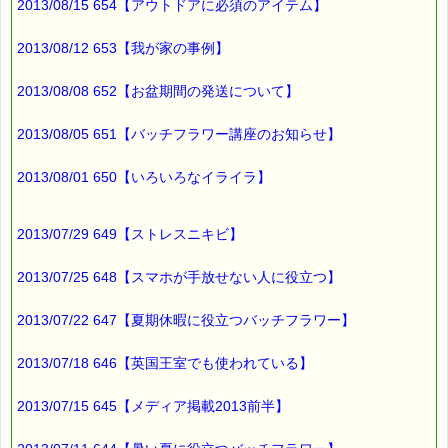
2013/08/15 654【アウトドアに必須のアイテム】
最後まで読んでいただきありがとうございます。
お客様からのご投稿もお待ちしております。
*****@pass-thyme.com
2013/08/12 653【我が家の事例】
■メルマガ読者だけの eクーポン券 プレゼント
2013/08/08 652【お盆期間の発送について】
━━━━━━━━☆
★★★★★★★★★★★★★★★★★★★★★★★★★★★★★★
2013/08/05 651【バッチフラワー講座のお知らせ】
ｅクーポン：****-******
有効期限 ：2013/05/20(月)まで
タイプ ：くじタイプ
2013/08/01 650【いろいろなイライラ】
───────────────────────────────
バッチフラワーレメディ・レスキュークリーム１本当毎に
200円（1等）～50円（3等）の範囲内で割引きになります。
2013/07/29 649【ストレスニキビ】
割引き金額は、買い物カゴで内容確認する際に決定します。
当たる確率は（1等：5% 2等：10% 3等：85%）です。
2013/07/25 648【スマホが手放せない人に役立つ】
※バッチフラワー関連商品・関連書籍、セット商品は対象外で
す。
2013/07/22 647【夏期休暇に役立つバッチフラワー】
※単品でも「こころ・サポート」などの割引き商品は対象外で
す。
2013/07/18 646【英国王室でも使われている】
※1度のご購入につき1枚しかご利用いただけません。
※携帯サイトではご利用いただけません。
詳しくは下記サイトをご覧ください。
2013/07/15 645【メディア掲載2013前半】
→https://pass-thyme.com/info/#coupon