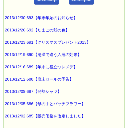
ｅパスタイム店長の
ルコ＠千葉るみこ （主婦、二児の母） でございます。
2013/12/30 693【年末年始のお知らせ】
━━━━━━━━━━━━━━━━━━━━━━━━━━━━━━
■ｅパスタイム通信 2013.05.13 VOL.627号
【輸入ルートが違うバッチフラワー】
2013/12/26 692【たまごの殻の色】
━━━━━━━━━━━━━━━━━━━━━━━━━━━━━━
2013/12/23 691【クリスマスプレゼント2013】
日本で売られているバッチフラワーは
どれも同じではありません。
2013/12/19 690【湯温で違う入浴の効果】
輸入ルートの違いによって、
2013/12/16 689【年末に役立つレメデ】
正規輸入品と正規輸入でない
バッチフラワーが存在します。
2013/12/12 688【歳末セールの予告】
正規輸入品とは、
メーカーと総代理店契約を結んだ
2013/12/09 687【発熱シャツ】
正規代理店が、
2013/12/05 686【母の手とバッチフラワー】
厚生労働省の許可を受け
輸入したバッチフラワーをいいます。
2013/12/02 685【販売価格を改定しました】
これとは別に、