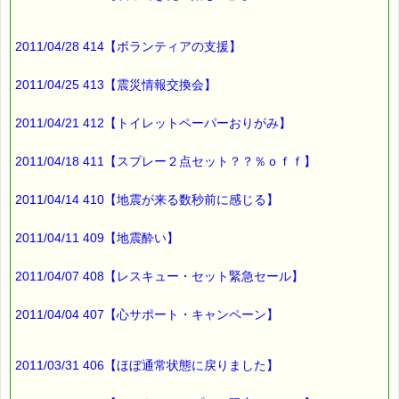
す。
※1度のご購入につき1枚しかご利用いただけません。
※携帯サイトではご利用いただけません。
2011/04/28 414【ボランティアの支援】
詳しくは下記サイトをご覧ください。
→https://pass-thyme.com/info/#coupon
2011/04/25 413【震災情報交換会】
∞∞∞∞∞∞∞∞∞∞∞∞∞∞∞∞∞∞∞∞∞∞∞∞∞∞∞∞∞∞∞∞∞
このメールはｅパスタイムをご利用（ご注文、お問い合わせ、プ
2011/04/21 412【トイレットペーパーおりがみ】
レゼント
応募など）していただいたお客様だけにお届けする限定配信メー
ルです。
2011/04/18 411【スプレー２点セット？？％ｏｆｆ】
割引クーポン券のプレゼントや、耳より情報をいち早くお届け致
します！
2011/04/14 410【地震が来る数秒前に感じる】
∞∞∞∞∞∞∞∞∞∞∞∞∞∞∞∞∞∞∞∞∞∞∞∞∞∞∞∞∞∞∞∞∞
このメールマガジンのバックナンバーはこちらです
2011/04/11 409【地震酔い】
→https://pass-thyme.com/special/maga_back2011.asp
2011/04/07 408【レスキュー・セット緊急セール】
購読解除はこちらからできます
→https://pass-thyme.com/special/mailmaga.asp
2011/04/04 407【心サポート・キャンペーン】
■━━━━━━━━━━━━━━━━━━━━━━━━━━━━━━
バッチフラワー レメディに出会えて良かった！！
と実感していただくのが私のねがいです。
2011/03/31 406【ほぼ通常状態に戻りました】
───────────────────────────────
バッチフラワーレメディ専門店＜ｅパスタイム＞
発行責任者：店長 千葉るみこ