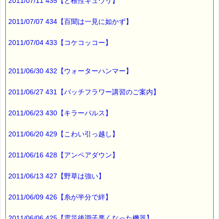
（※くじタイプのｅクーポンは使えません）
2011/07/11 435【ど根性キュウリ】
2011/07/07 434【百聞は一見に如かず】
▼震災で傷ついた 心 を癒すお手伝い（こころ・サポート特別
割引）
https://pass-thyme.com/special/kokoro-support.asp
2011/07/04 433【コケコッコー】
（※くじタイプのｅクーポンは使えません）
2011/06/30 432【ウォーターハンマー】
■ｅパスタイム通信編集長 ルコ＠千葉るみこ 編集後記
━━━━☆
2011/06/27 431【バッチフラワー講習のご案内】
2011年も残すところ
あと3日となりました。
2011/06/23 430【キラーパルス】
1月1日になりましたら
限定フルセット 25% の URL と、
2011/06/20 429【こわい引っ越し】
スペシャルクーポンを
2011/06/16 428【アンペアダウン】
お届けします。
2011/06/13 427【野草は強い】
歳末セール期間中は
ラッキークーポンです (^^)
2011/06/09 426【糸が半分で絆】
では、
2011/06/06 425【震災後調子悪くなった機器】