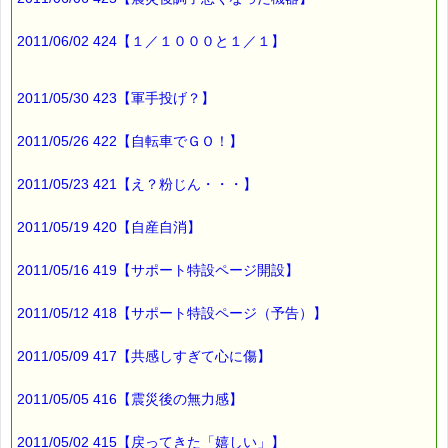
良いお年をお迎えください (*^_^*)
2011/06/02 424【１／１０００と１／１】
最後まで読んでいただきありがとうございます。
お客様からのご投稿もお待ちしております。
2011/05/30 423【軍手投げ？】
*****@pass-thyme.com
2011/05/26 422【自転車でＧＯ！】
■メルマガ読者だけの eクーポン券 プレゼント
━━━━━━━━☆
2011/05/23 421【え？粉じん・・・】
★★★★★★★★★★★★★★★★★★★★★★★★★★★★★★
2011/05/19 420【自産自消】
ｅクーポン：****-******
有効期限 ：2012/01/05(木)まで
タイプ ：くじタイプ★ラッキー★
2011/05/16 419【サポート特設ページ開設】
───────────────────────────────
バッチフラワーレメディ・レスキュークリーム１本当毎に
2011/05/12 418【サポート特設ページ（予告）】
200円（1等）～50円（3等）の範囲内で割引きになります。
割引き金額は、買い物カゴで内容確認する際に決定します。
当たる確率は（★1等：15% ★2等：25% ★3等：60%）で
2011/05/09 417【共感しすぎて心に傷】
す。
2011/05/05 416【震災後の無力感】
※バッチフラワー関連商品・関連書籍、セット商品は対象外で
す。
※単品でも「こころ・サポート」などの割引き商品は対象外で
2011/05/02 415【戻ってきた「嬉しい」】