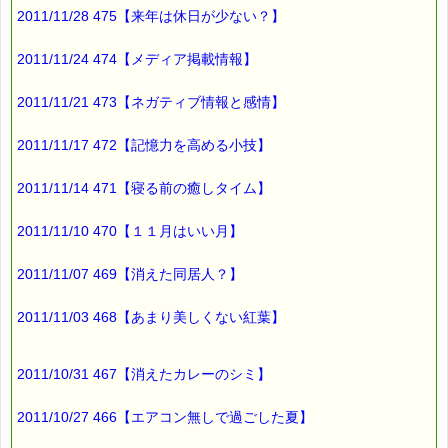
ｆ）レスキューパステル２色セット→ 21% off
2011/11/28 475【来年は休日が少ない？】
ｇ）クリーム・ジェル２点セット→ 21% off
ｈ）レスキュー６点セット→ 24% off
2011/11/24 474【メディア掲載情報】
ｉ）レスキュー８点セット→ 24% off
2011/11/21 473【ネガティブ情報と感情】
を、１月１５日まで延長します。
2011/11/17 472【記憶力を高める小技】
▼レスキューセット 21%～25% off
http*://www.pass-thyme.com/shopping/***********
2011/11/14 471【寝る前の癒しタイム】
■（２）限定フルセット 25% off
2011/11/10 470【１１月はいい月】
バッチフラワーレメディ全38種類に
2011/11/07 469【消えた同居人？】
レスキューレメディ2本をプラスした
40本のフルセットを
2011/11/03 468【あまり美しくない紅葉】
25% off の 62,800円 でご提供いたします。
１本当たり 1,570円 です。
2011/10/31 467【消えたカレーのシミ】
お届けするバッチフラワーの賞味期限は
全て、最新のバッチフラワーで、
2011/10/27 466【エアコン無しで過ごした夏】
専用の化粧箱に入れてお届けします。