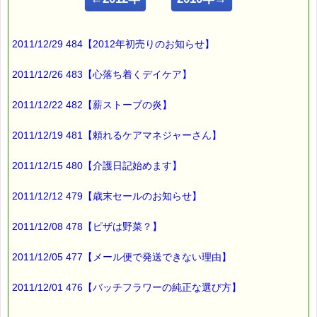
ｅパスタイム店長の
ルコ＠千葉るみこ （主婦、二児の母） でございます。
2011/12/29 484【2012年初売りのお知らせ】
━━━━━━━━━━━━━━━━━━━━━━━━━━━━━━
■ｅパスタイム通信 2011.12.29 VOL.484号
【2012年初売りのお知らせ】
2011/12/26 483【心落ち着くデイケア】
━━━━━━━━━━━━━━━━━━━━━━━━━━━━━━
2011/12/22 482【薪ストーブの炎】
それでは
早速
2011/12/19 481【頼れるケアマネジャーさん】
ｅパスタイム 初売り企画 を発表しますね。
2011/12/15 480【介護日記始めます】
★★★★★★★★★★★★★★★★★★★★
■（１）レスキューセットの限定割引延長！！
2011/12/12 479【歳末セールのお知らせ】
歳末セールで実施していた
人気のレスキューセットの限定割引
2011/12/08 478【ピザは野菜？】
ａ）スプレー２点セット→ 22% off
2011/12/05 477【メール便で発送できない理由】
ｂ）レスキュー・スプレー２点セット→ 22% off
ｃ）レスキュー２点セットＡ→ 21% off
2011/12/01 476【バッチフラワーの純正な選び方】
ｄ）レスキュー２点セットＢ→ 21% off
ｅ）レスキュー３点セット→ 22% off