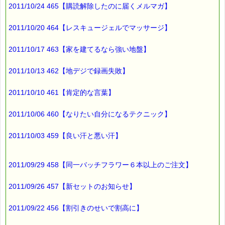
2011/10/24 465【購読解除したのに届くメルマガ】
▼新春限定！！ フルセットを 25.2% off でご提供
URLは 1月1日のメルマガでお知らせします。
2011/10/20 464【レスキュージェルでマッサージ】
■（３）景品Ａ
2011/10/17 463【家を建てるなら強い地盤】
バッチフラワー（クリーム、ジェル含む）３本以上お買い上げ
の方に
2011/10/13 462【地デジで録画失敗】
特典１）レスキュースプレー7ml１本プレゼント
2011/10/10 461【肯定的な言葉】
特典２）500円のｅクーポン券プレゼント
※期間：１月１５日まで
2011/10/06 460【なりたい自分になるテクニック】
※セット商品は対象外です。
※ポスト投函は対象外です。
2011/10/03 459【良い汗と悪い汗】
■（４）景品Ｂ
2011/09/29 458【同一バッチフラワー６本以上のご注文】
バッチフラワー（クリーム、ジェル含む）５本以上お買い上げ
の方に
2011/09/26 457【新セットのお知らせ】
特典１）レスキュースプレー7ml１本プレゼント
特典２）1000円のｅクーポン券プレゼント
2011/09/22 456【割引きのせいで割高に】
※期間：１月１５日まで