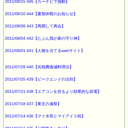
2011/08/15 445【カーナビで感動】
★３等（ 50円）：70%
2011/08/10 444【夏期休暇のお知らせ】
※「ｅクーポン」は携帯サイトでは利用できません m(_ _)m
2011/08/08 443【再開して再会】
※バッチフラワー関連商品・関連書籍、セット商品は対象外で
す。
2011/08/04 442【たぶん我が家の守り神】
★★★★★★★★★★★★★★★★★★★★★★★★★★★★★★
2011/08/01 441【人物を当てるwebサイト】
（１）～（４）は全員の方が対象です。
（５）は、メルマガ読者様だけの特典です。
2011/07/28 440【光熱費激減料理法】
2011/07/25 439【ピークエンドの法則】
※商品の発送は、１月５日以降の予定です。
※初売りセールは、１月１５日までです！！
2011/07/21 438【エアコンを切るより効果的な節電】
2011/07/18 437【東北六魂祭】
■本日のオススメ情報
━━━━━━━━━━━━━━━━━━━━☆
2011/07/14 436【マイ水筒とマイアイス枕】
▼歳末セール中！！ 人気のレスキューセットが 21%～24% off
http*://www.pass-thyme.com/shopping/***********