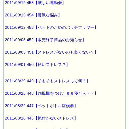
2011/09/19 455【厳しい運動会】
※セット商品は対象外です。
2011/09/15 454【贅沢な悩み】
■（５）次回メルマガ（1月1日発行：VOL.385号）読者の方に
2011/09/12 453【ペットのためのバッチフラワー】
スペシャルｅクーポン券プレゼント
バッチフラワーレメディ・レスキュークリーム１本当毎に
2011/09/08 452【販売終了商品のお知らせ】
200円（1等）～50円（3等）の範囲内で割引きになります。
割引き金額は、
2011/09/05 451【ストレスがないのも良くない？】
当たる確率は、次の通りです。
★１等（200円）：20%
2011/09/01 450【良いストレス？】
★２等（100円）：30%
★３等（ 50円）：50%
2011/08/29 449【そもそもストレスって何？】
５割の方に２等以上が当たります！！
ただし、お客様番号をお持ちの方のみとさせて頂きます。
2011/08/25 448【扇風機をつけたまま寝たら・・】
お客様番号をお持ちでない（初めてｅパスタイムをご利用の）
2011/08/22 447【ペットボトル症候群】
方は
次の通りとなります。
2011/08/18 446【気付かないストレス】
★１等（200円）：10%
★２等（100円）：20%