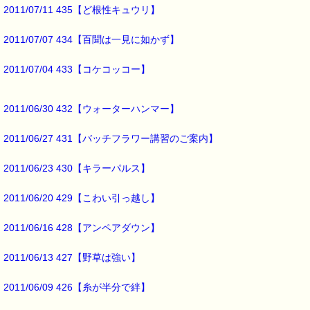
詳しくは下記サイトをご覧ください。
2011/07/11 435【ど根性キュウリ】
→https://pass-thyme.com/info/#coupon
2011/07/07 434【百聞は一見に如かず】
∞∞∞∞∞∞∞∞∞∞∞∞∞∞∞∞∞∞∞∞∞∞∞∞∞∞∞∞∞∞∞∞∞
このメールはｅパスタイムをご利用（ご注文、お問い合わせ、プレゼ
応募など）していただいたお客様だけにお届けする限定配信メールで
2011/07/04 433【コケコッコー】
割引クーポン券のプレゼントや、耳より情報をいち早くお届け致しま
∞∞∞∞∞∞∞∞∞∞∞∞∞∞∞∞∞∞∞∞∞∞∞∞∞∞∞∞∞∞∞∞∞
2011/06/30 432【ウォーターハンマー】
このメールマガジンのバックナンバーはこちらです
→https://pass-thyme.com/special/maga_back2011.asp
2011/06/27 431【バッチフラワー講習のご案内】
購読解除はこちらからできます
→https://pass-thyme.com/special/mailmaga.asp
2011/06/23 430【キラーパルス】
■━━━━━━━━━━━━━━━━━━━━━━━━━━━━━━━
バッチフラワー レメディに出会えて良かった！！
2011/06/20 429【こわい引っ越し】
と実感していただくのが私のねがいです。
───────────────────────────────
2011/06/16 428【アンペアダウン】
バッチフラワーレメディ専門店＜ｅパスタイム＞
発行責任者：店長 千葉るみこ
*****@pass-thyme.com
2011/06/13 427【野草は強い】
https://pass-thyme.com/
■━━━━━━━━━━━━━━━━━━━━━━━━━━━━━━━
2011/06/09 426【糸が半分で絆】