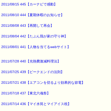
今月のクーポンは
2011/08/15 445【カーナビで感動】
スペシャルです。
2011/08/10 444【夏期休暇のお知らせ】
2011/08/08 443【再開して再会】
最後まで読んでいただきありがとうございます。
お客様からのご投稿もお待ちしております。
2011/08/04 442【たぶん我が家の守り神】
*****@pass-thyme.com
2011/08/01 441【人物を当てるwebサイト】
■メルマガ読者だけの eクーポン券 プレゼント ━━━━━━━━☆
★★★★★★★★★★★★★★★★★★★★★★★★★★★★★★★
2011/07/28 440【光熱費激減料理法】
ｅクーポン：****-******
有効期限 ：2011/03/31(木)まで
タイプ ：くじタイプ★スペシャル★
2011/07/25 439【ピークエンドの法則】
───────────────────────────────
バッチフラワーレメディ・レスキュークリーム１本当毎に
2011/07/21 438【エアコンを切るより効果的な節電】
200円（1等）～50円（3等）の範囲内で割引きになります。
割引き金額は、買い物カゴで内容確認する際に決定します。
当たる確率は（★1等：20% ★2等：30% ★3等：50%）です。
2011/07/18 437【東北六魂祭】
※バッチフラワー関連商品・関連書籍、セット商品は対象外です。
2011/07/14 436【マイ水筒とマイアイス枕】
※1度のご購入につき1枚しかご利用いただけません。
※携帯サイトではご利用いただけません。