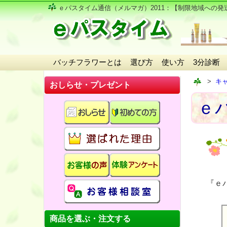
ｅパスタイム通信（メルマガ）2011
：【制限地域への発
バッチフラワーとは
選び方
使い方
3分診断
キ
おしらせ・プレゼント
ｅパ
『ｅ
商品を選ぶ・注文する