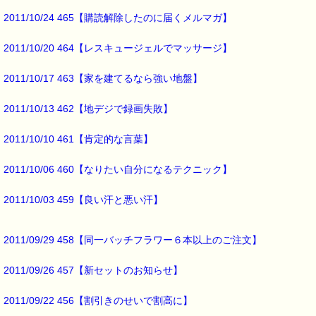
https://pass-thyme.com/fit/p100.asp
2011/10/24 465【購読解除したのに届くメルマガ】
▼花粉で不快になった感情を和らげます
2011/10/20 464【レスキュージェルでマッサージ】
https://pass-thyme.com/fit/p005.asp
2011/10/17 463【家を建てるなら強い地盤】
▼お得です！！ レスキューセット
https://pass-thyme.com/shopping/set.asp
2011/10/13 462【地デジで録画失敗】
★商品のお届けや決済に関するお知らせ★ ━━━━━━━☆
2011/10/10 461【肯定的な言葉】
震災の影響で
2011/10/06 460【なりたい自分になるテクニック】
商品のお届けや決済に関しまして
下記のような制限が発生しています。
2011/10/03 459【良い汗と悪い汗】
（１）「宅配便」が使えない間「書留定形外郵便」でお届けします。
（２）東北６県、茨城県は「代金引換」のみご利用可能です。
（３）お届け時間の指定はできません。
2011/09/29 458【同一バッチフラワー６本以上のご注文】
（４）クレジットカード決済が利用できません。
（５）お届けには通常より時間を要します。
2011/09/26 457【新セットのお知らせ】
※状況に応じ上記制限を変更する場合があります。
2011/09/22 456【割引きのせいで割高に】
大変ご不便をおかけして申し訳ありませんが、