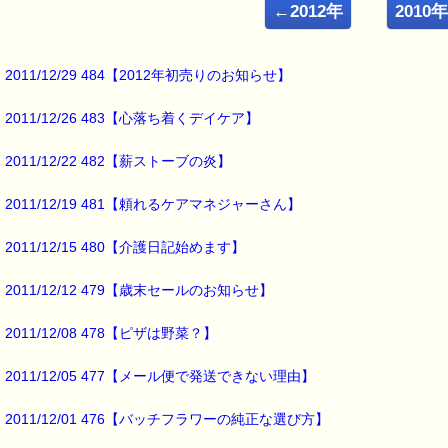
■ｅパスタイム通信 2011.03.25 VOL.404号
←2012年
2010
【制限地域への発送開始しました】
━━━━━━━━━━━━━━━━━━━━━━━━━━━━━━━
震災後２週間経ち
2011/12/29 484【2012年初売りのお知らせ】
たくさんの人々の努力のおかげで
2011/12/26 483【心落ち着くデイケア】
日を追う事に
物流状況が改善してきておりますが、
2011/12/22 482【薪ストーブの炎】
買い物カゴ等の対応が
遅れ気味にありました。
2011/12/19 481【頼れるケアマネジャーさん】
しかし、今回
2011/12/15 480【介護日記始めます】
東北６県と茨城県のお客様につきまして
2011/12/12 479【歳末セールのお知らせ】
「代金引換＋書留定形外郵便」の
2011/12/08 478【ピザは野菜？】
ご注文を受け付ける事が
できるようになりました。
2011/12/05 477【メール便で発送できない理由】
つきましては、
2011/12/01 476【バッチフラワーの純正な選び方】
東北６県と茨城県のお客様は
ご注文の際に