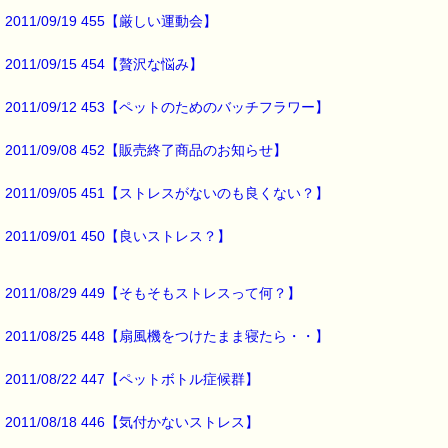
どうぞご理解とご協力をお願いいたします。
2011/09/19 455【厳しい運動会】
★お知らせ★ ━━━━━━━━━━━━━━━━━━━━☆
2011/09/15 454【贅沢な悩み】
▼レスキューシリーズ単品特別割引きを実施しています
ｅパスタイム・ユーザールーム
2011/09/12 453【ペットのためのバッチフラワー】
→https://www.pass-thyme.com/user/
2011/09/08 452【販売終了商品のお知らせ】
ユーザールームに入るためには
「お客様番号」と「パスワード」が
必要ですのでご注意ください。
2011/09/05 451【ストレスがないのも良くない？】
2011/09/01 450【良いストレス？】
■ｅパスタイム通信編集長 ルコ＠千葉るみこ 編集後記 ━━━━☆
被災地の方にこそ
バッチフラワーを届けたいのに
2011/08/29 449【そもそもストレスって何？】
送る事ができないのは
2011/08/25 448【扇風機をつけたまま寝たら・・】
非常に歯がゆい気持ちでした。
今回やっと
2011/08/22 447【ペットボトル症候群】
お届けする事ができるようになりました。
2011/08/18 446【気付かないストレス】