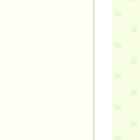
ント
す。
す！
■
■
バックナンバー一覧