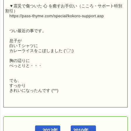
▼震災で傷ついた 心 を癒すお手伝い（こころ・サポート特別
割引）
https://pass-thyme.com/special/kokoro-support.asp
つい最近の事です。
息子が
白いＴシャツに
カレーライスをこぼしました ('〇';)
胸の辺りに
べっとりと・・・
でも、
すっかり
きれいになったんです (^^)
こんにちは！
ｅパスタイム店長の
ルコ＠千葉るみこ （主婦、二児の母） でございます。
←2012年
2010年→