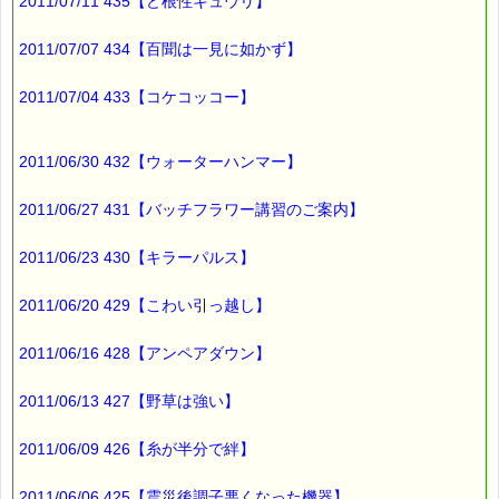
2011/07/11 435【ど根性キュウリ】
∞∞∞∞∞∞∞∞∞∞∞∞∞∞∞∞∞∞∞∞∞∞∞∞∞∞∞∞∞∞∞∞∞
このメールはｅパスタイムをご利用（ご注文、お問い合わせ、プ
2011/07/07 434【百聞は一見に如かず】
レゼント
応募など）していただいたお客様だけにお届けする限定配信メー
ルです。
2011/07/04 433【コケコッコー】
割引クーポン券のプレゼントや、耳より情報をいち早くお届け致
します！
∞∞∞∞∞∞∞∞∞∞∞∞∞∞∞∞∞∞∞∞∞∞∞∞∞∞∞∞∞∞∞∞∞
2011/06/30 432【ウォーターハンマー】
このメールマガジンのバックナンバーはこちらです
→https://pass-thyme.com/special/maga_back2011.asp
2011/06/27 431【バッチフラワー講習のご案内】
購読解除はこちらからできます
2011/06/23 430【キラーパルス】
→https://pass-thyme.com/special/mailmaga.asp
■━━━━━━━━━━━━━━━━━━━━━━━━━━━━━━
2011/06/20 429【こわい引っ越し】
バッチフラワー レメディに出会えて良かった！！
と実感していただくのが私のねがいです。
2011/06/16 428【アンペアダウン】
───────────────────────────────
バッチフラワーレメディ専門店＜ｅパスタイム＞
発行責任者：店長 千葉るみこ
2011/06/13 427【野草は強い】
*****@pass-thyme.com
https://pass-thyme.com/
2011/06/09 426【糸が半分で絆】
■━━━━━━━━━━━━━━━━━━━━━━━━━━━━━━
バックナンバー一覧
2011/06/06 425【震災後調子悪くなった機器】