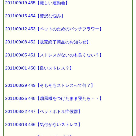
2011/09/19 455【厳しい運動会】
▼災害で傷ついてしまった心のケアに役立ちます
https://pass-thyme.com/fit/p100.asp
2011/09/15 454【贅沢な悩み】
▼お得です！！ レスキューセット
2011/09/12 453【ペットのためのバッチフラワー】
https://pass-thyme.com/shopping/set.asp
（※くじタイプのｅクーポンは使えません）
2011/09/08 452【販売終了商品のお知らせ】
■ｅパスタイム通信編集長 ルコ＠千葉るみこ 編集後記
2011/09/05 451【ストレスがないのも良くない？】
━━━━☆
10月も今日で終わりですね。
2011/09/01 450【良いストレス？】
今年も
灯油の移動販売車が
2011/08/29 449【そもそもストレスって何？】
来るようになりました。
そろそろ
2011/08/25 448【扇風機をつけたまま寝たら・・】
暖房器の準備を
しなければ・・・
2011/08/22 447【ペットボトル症候群】
と思っています (*^_^*)
2011/08/18 446【気付かないストレス】