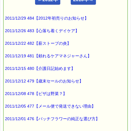
━━━━━━━━━━━━━━━━━━━━━━━━━━━━━━
■ｅパスタイム通信 2011.10.31 VOL.467号
【消えたカレーのシミ】
2011/12/29 484【2012年初売りのお知らせ】
━━━━━━━━━━━━━━━━━━━━━━━━━━━━━━
ある日の夕食の事です
2011/12/26 483【心落ち着くデイケア】
メニューはカレーライス
2011/12/22 482【薪ストーブの炎】
息子は
白のＴシャツを着て
食卓に着きました。
2011/12/19 481【頼れるケアマネジャーさん】
2011/12/15 480【介護日記始めます】
その時、
嫌な予感がしたので、
2011/12/12 479【歳末セールのお知らせ】
カレーのシミを付けないよう
注意したんですが、
2011/12/08 478【ピザは野菜？】
見事に
2011/12/05 477【メール便で発送できない理由】
予感が的中してしまいました (-_-;)
2011/12/01 476【バッチフラワーの純正な選び方】
すぐに洗濯しましたが
とれませんでした。