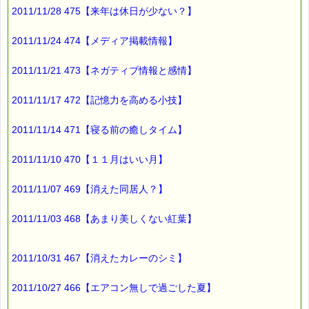
2011/11/28 475【来年は休日が少ない？】
すると、
2011/11/24 474【メディア掲載情報】
「カレーのシミは日光で消えるよ」
2011/11/21 473【ネガティブ情報と感情】
と夫が言うので、
2011/11/17 472【記憶力を高める小技】
次の日
日の光が当たる場所に
2011/11/14 471【寝る前の癒しタイム】
干してみました。
2011/11/10 470【１１月はいい月】
そしたら・・・
2011/11/07 469【消えた同居人？】
なんという事でしょう
2011/11/03 468【あまり美しくない紅葉】
すっかり消えたではありませんか w(゜o゜)w
2011/10/31 467【消えたカレーのシミ】
カレーの色素は
紫外線に弱いんだそうです。
2011/10/27 466【エアコン無しで過ごした夏】