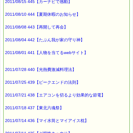
2011/08/15 445【カーナビで感動】
最後まで読んでいただきありがとうございます。
お客様からのご投稿もお待ちしております。
*****@pass-thyme.com
2011/08/10 444【夏期休暇のお知らせ】
2011/08/08 443【再開して再会】
■メルマガ読者だけの eクーポン券 プレゼント
━━━━━━━━☆
2011/08/04 442【たぶん我が家の守り神】
★★★★★★★★★★★★★★★★★★★★★★★★★★★★★★
ｅクーポン：****-******
有効期限 ：2011/11/07(月)まで
2011/08/01 441【人物を当てるwebサイト】
タイプ ：くじタイプ
───────────────────────────────
バッチフラワーレメディ・レスキュークリーム１本当毎に
2011/07/28 440【光熱費激減料理法】
200円（1等）～50円（3等）の範囲内で割引きになります。
割引き金額は、買い物カゴで内容確認する際に決定します。
2011/07/25 439【ピークエンドの法則】
当たる確率は（1等：5% 2等：10% 3等：85%）です。
※バッチフラワー関連商品・関連書籍、セット商品は対象外で
2011/07/21 438【エアコンを切るより効果的な節電】
す。
※単品でも「こころ・サポート」などの割引き商品は対象外で
2011/07/18 437【東北六魂祭】
す。
※1度のご購入につき1枚しかご利用いただけません。
※携帯サイトではご利用いただけません。
2011/07/14 436【マイ水筒とマイアイス枕】
詳しくは下記サイトをご覧ください。
→https://pass-thyme.com/info/#coupon